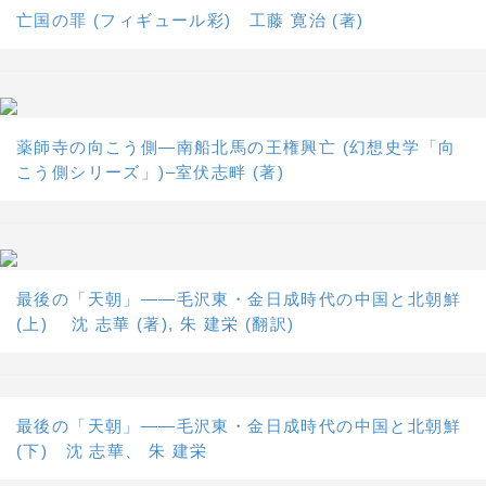
亡国の罪 (フィギュール彩) 工藤 寛治 (著)
薬師寺の向こう側―南船北馬の王権興亡 (幻想史学「向
こう側シリーズ」)–室伏志畔 (著)
最後の「天朝」――毛沢東・金日成時代の中国と北朝鮮
(上) 沈 志華 (著), 朱 建栄 (翻訳)
最後の「天朝」――毛沢東・金日成時代の中国と北朝鮮
(下) 沈 志華、 朱 建栄