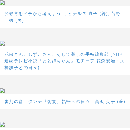
公教育をイチから考えよう リヒテルズ 直子 (著), 苫野
一徳 (著)
花森さん、しずこさん、そして暮しの手帖編集部 (NHK
連続テレビ小説『とと姉ちゃん』モチーフ 花森安治・大
橋鎭子との日々)
審判の森―ダンテ『饗宴』執筆への日々 高沢 英子 (著)