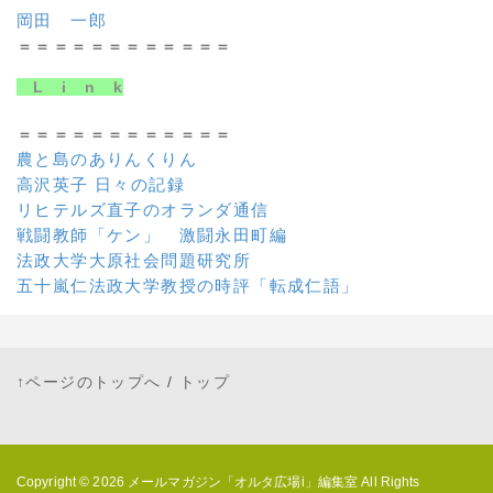
岡田 一郎
＝＝＝＝＝＝＝＝＝＝＝＝
L i n k
＝＝＝＝＝＝＝＝＝＝＝＝
農と島のありんくりん
高沢英子 日々の記録
リヒテルズ直子のオランダ通信
戦闘教師「ケン」 激闘永田町編
法政大学大原社会問題研究所
五十嵐仁法政大学教授の時評「転成仁語」
↑ページのトップへ
/
トップ
Copyright © 2026
メールマガジン「オルタ広場i」編集室
All Rights