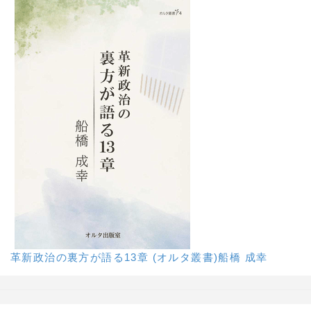
革新政治の裏方が語る13章 (オルタ叢書)船橋 成幸