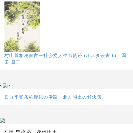
村山首相秘書官ー社会党人生の軌跡 (オルタ叢書 6) 園
田 原三
<
>
日ロ平和条約締結の活路―北方領土の解決策
村田 忠禧 著 花伝社 刊