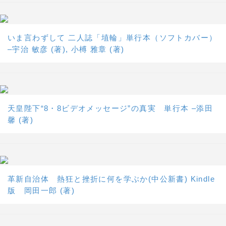
いま言わずして 二人誌「埴輪」単行本（ソフトカバー）
–宇治 敏彦 (著), 小榑 雅章 (著)
天皇陛下“8・8ビデオメッセージ”の真実 単行本 –添田
馨 (著)
革新自治体 熱狂と挫折に何を学ぶか(中公新書) Kindle
版 岡田一郎 (著)