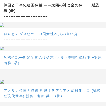
韓国と日本の建国神話 ——太陽の神と空の神 延恩
株 (著)
==================
独りじゃダメなの―中国女性26人の言い分
==================
落穂拾記―新聞記者の後始末 (オルタ叢書) 単行本 –羽原
清雅 (著)
アメリカ帝国の終焉 勃興するアジアと多極化世界 (講談
社現代新書) 新書 –進藤 榮一 (著)