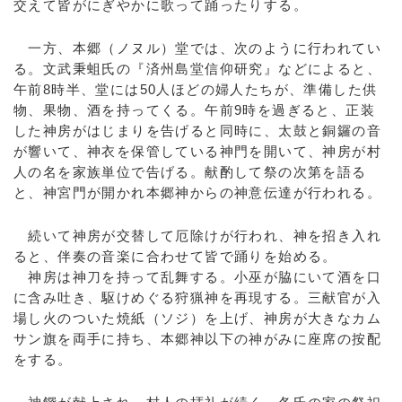
交えて皆がにぎやかに歌って踊ったりする。
一方、本郷（ノヌル）堂では、次のように行われてい
る。文武秉蛆氏の『済州島堂信仰研究』などによると、
午前8時半、堂には50人ほどの婦人たちが、準備した供
物、果物、酒を持ってくる。午前9時を過ぎると、正装
した神房がはじまりを告げると同時に、太鼓と銅鑼の音
が響いて、神衣を保管している神門を開いて、神房が村
人の名を家族単位で告げる。献酌して祭の次第を語る
と、神宮門が開かれ本郷神からの神意伝達が行われる。
続いて神房が交替して厄除けが行われ、神を招き入れ
ると、伴奏の音楽に合わせて皆で踊りを始める。
神房は神刀を持って乱舞する。小巫が脇にいて酒を口
に含み吐き、駆けめぐる狩猟神を再現する。三献官が入
場し火のついた焼紙（ソジ）を上げ、神房が大きなカム
サン旗を両手に持ち、本郷神以下の神がみに座席の按配
をする。