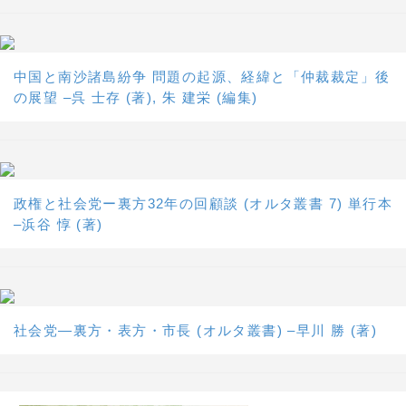
中国と南沙諸島紛争 問題の起源、経緯と「仲裁裁定」後
の展望 –呉 士存 (著), 朱 建栄 (編集)
政権と社会党ー裏方32年の回顧談 (オルタ叢書 7) 単行本
–浜谷 惇 (著)
社会党―裏方・表方・市長 (オルタ叢書) –早川 勝 (著)