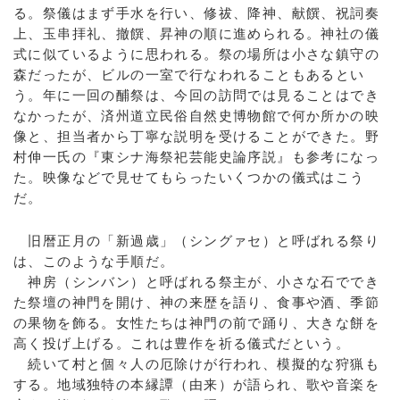
る。祭儀はまず手水を行い、修祓、降神、献饌、祝詞奏
上、玉串拝礼、撤饌、昇神の順に進められる。神社の儀
式に似ているように思われる。祭の場所は小さな鎮守の
森だったが、ビルの一室で行なわれることもあるとい
う。年に一回の酺祭は、今回の訪問では見ることはでき
なかったが、済州道立民俗自然史博物館で何か所かの映
像と、担当者から丁寧な説明を受けることができた。野
村伸一氏の『東シナ海祭祀芸能史論序説』も参考になっ
た。映像などで見せてもらったいくつかの儀式はこう
だ。
旧暦正月の「新過歳」（シングァセ）と呼ばれる祭り
は、このような手順だ。
神房（シンバン）と呼ばれる祭主が、小さな石ででき
た祭壇の神門を開け、神の来歴を語り、食事や酒、季節
の果物を飾る。女性たちは神門の前で踊り、大きな餅を
高く投げ上げる。これは豊作を祈る儀式だという。
続いて村と個々人の厄除けが行われ、模擬的な狩猟も
する。地域独特の本縁譚（由来）が語られ、歌や音楽を