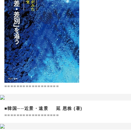
==================
■韓国──近景・遠景 延 恩株 (著)
==================