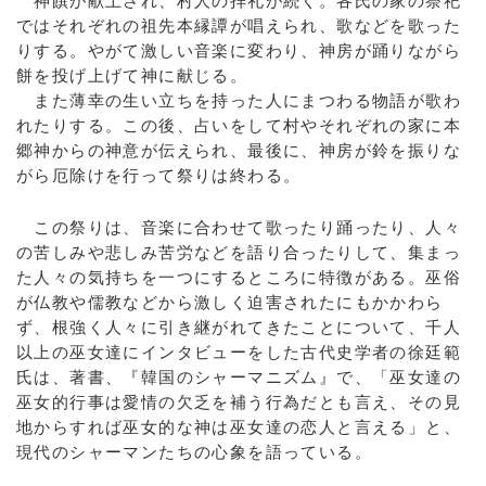
神饌が献上され、村人の拝礼が続く。各氏の家の祭祀
ではそれぞれの祖先本縁譚が唱えられ、歌などを歌った
りする。やがて激しい音楽に変わり、神房が踊りながら
餅を投げ上げて神に献じる。
また薄幸の生い立ちを持った人にまつわる物語が歌わ
れたりする。この後、占いをして村やそれぞれの家に本
郷神からの神意が伝えられ、最後に、神房が鈴を振りな
がら厄除けを行って祭りは終わる。
この祭りは、音楽に合わせて歌ったり踊ったり、人々
の苦しみや悲しみ苦労などを語り合ったりして、集まっ
た人々の気持ちを一つにするところに特徴がある。巫俗
が仏教や儒教などから激しく迫害されたにもかかわら
ず、根強く人々に引き継がれてきたことについて、千人
以上の巫女達にインタビューをした古代史学者の徐廷範
氏は、著書、『韓国のシャーマニズム』で、「巫女達の
巫女的行事は愛情の欠乏を補う行為だとも言え、その見
地からすれば巫女的な神は巫女達の恋人と言える」と、
現代のシャーマンたちの心象を語っている。