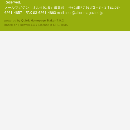
Reserved.
メールマガジン「オルタ広場」編集部 千代田区九段北2－3－2 TEL:03-
6261-4857 FAX:03-6261-4863 mail:alter@alter-magazine.jp
powered by
Quick Homepage Maker
7.0.2
based on PukiWiki 1.4.7 License is GPL.
HAIK