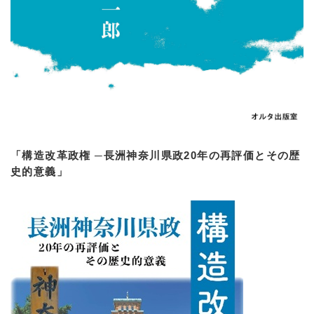
「構造改革政権 ─長洲神奈川県政20年の再評価とその歴
史的意義」