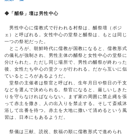
◆「酺祭」壇は男性中心
男性中心に儒教式で行われる村祭は、酺祭壇（ポジ
ェ）と呼ばれる。女性中心の堂祭と酺祭は、もとは同じ
一つの祭祀だった。
ところが、朝鮮時代に儒教が国教になると、儒教形式
の儀礼が強制され、男性主体の酺祭と女性中心の堂祭に
分けられた。ただし同じ場所で、男性の酺祭が終わった
後、女性たち中心の堂クッが行われる。だから互いに似
ているところがあるようだ。
堂祭の主催者は祭官と呼ばれ、生年月日や祭日の干支
などを選んで決められる。祭官になると、厳しいしきた
りを守らなければならない。まず家の周囲に禁止縄を張
って赤土を撒き、人の出入りを禁止する。そして斎戒沐
浴して出番を待つ。赤土を大地に撒いて清めるという風
習は、日本にもあるようだ。
祭儀は三献、読祝、飲福の順に儒教形式で進められ