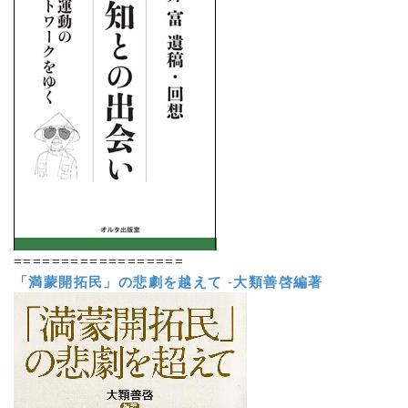
==================
「満蒙開拓民」の悲劇を越えて
-
大類善啓編著