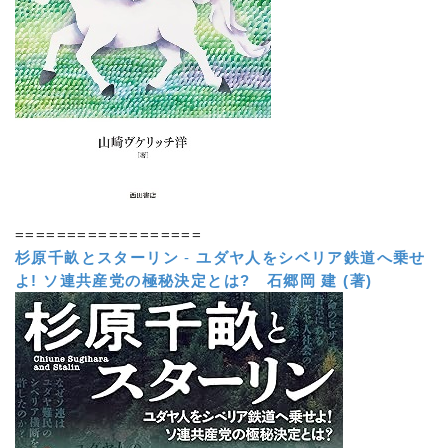
==================
杉原千畝とスターリン
-
ユダヤ人をシベリア鉄道へ乗せ
よ! ソ連共産党の極秘決定とは?
石郷岡 建 (著)