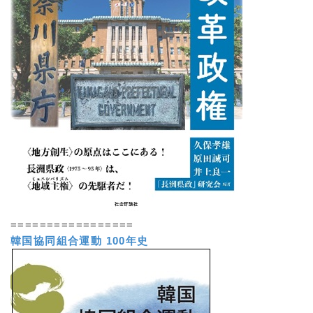
=================
韓国協同組合運動 100年史