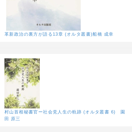
革新政治の裏方が語る13章 (オルタ叢書)船橋 成幸
村山首相秘書官ー社会党人生の軌跡 (オルタ叢書 6) 園
田 原三