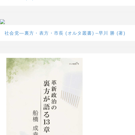
社会党―裏方・表方・市長 (オルタ叢書) –早川 勝 (著)