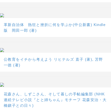
革新自治体 熱狂と挫折に何を学ぶか(中公新書) Kindle
版 岡田一郎 (著)
公教育をイチから考えよう リヒテルズ 直子 (著), 苫野
一徳 (著)
花森さん、しずこさん、そして暮しの手帖編集部 (NHK
連続テレビ小説『とと姉ちゃん』モチーフ 花森安治・大
橋鎭子との日々)