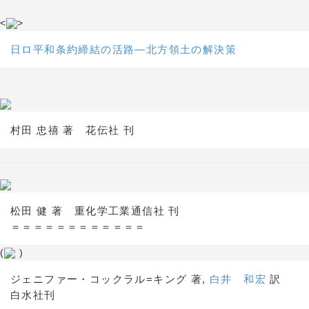
<
>
日ロ平和条約締結の活路―北方領土の解決策
村田 忠禧 著 花伝社 刊
松田 健 著 重化学工業通信社 刊
＝＝＝＝＝＝＝＝＝＝＝＝
(
)
ジェニファー・コックラル=キング 著,
白井 和宏
訳
白水社刊