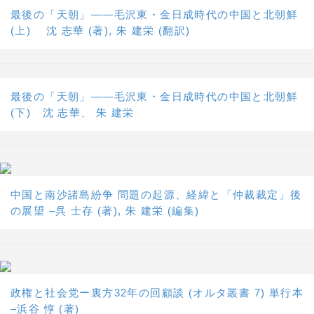
最後の「天朝」――毛沢東・金日成時代の中国と北朝鮮
(上) 沈 志華 (著), 朱 建栄 (翻訳)
最後の「天朝」――毛沢東・金日成時代の中国と北朝鮮
(下) 沈 志華、 朱 建栄
中国と南沙諸島紛争 問題の起源、経緯と「仲裁裁定」後
の展望 –呉 士存 (著), 朱 建栄 (編集)
政権と社会党ー裏方32年の回顧談 (オルタ叢書 7) 単行本
–浜谷 惇 (著)