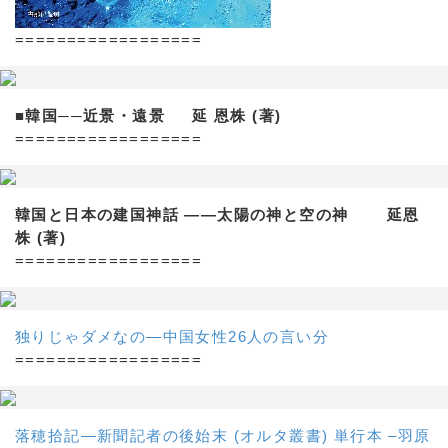
==================
■韓国──近景・遠景 延 恩株 (著)
==================
韓国と日本の建国神話 ——太陽の神と空の神 延恩
株 (著)
==================
独りじゃダメなの―中国女性26人の言い分
==================
落穂拾記―新聞記者の後始末 (オルタ叢書) 単行本 –羽原