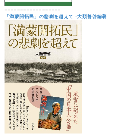
==================
「満蒙開拓民」の悲劇を越えて
-
大類善啓編著