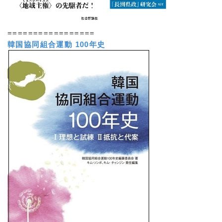
=================
韓国協同組合運動 100年史