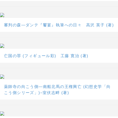
審判の森―ダンテ『饗宴』執筆への日々 高沢 英子 (著)
亡国の罪 (フィギュール彩) 工藤 寛治 (著)
薬師寺の向こう側―南船北馬の王権興亡 (幻想史学「向
こう側シリーズ」)–室伏志畔 (著)