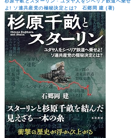
杉原千畝とスターリン
-
ユダヤ人をシベリア鉄道へ乗せ
よ! ソ連共産党の極秘決定とは?
石郷岡 建 (著)