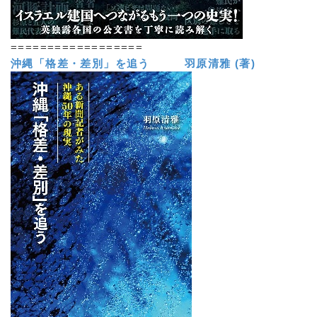
==================
沖縄「格差・差別」を追う 羽原清雅 (著)