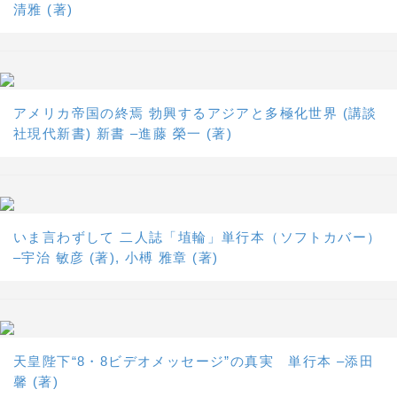
清雅 (著)
アメリカ帝国の終焉 勃興するアジアと多極化世界 (講談
社現代新書) 新書 –進藤 榮一 (著)
いま言わずして 二人誌「埴輪」単行本（ソフトカバー）
–宇治 敏彦 (著), 小榑 雅章 (著)
天皇陛下“8・8ビデオメッセージ”の真実 単行本 –添田
馨 (著)