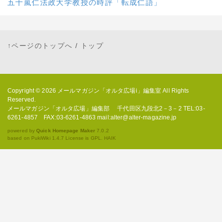
五十嵐仁法政大学教授の時評「転成仁語」
↑ページのトップへ
/
トップ
Copyright © 2026
メールマガジン「オルタ広場i」編集室
All Rights
Reserved.
メールマガジン「オルタ広場」編集部 千代田区九段北2－3－2 TEL:03-
6261-4857 FAX:03-6261-4863 mail:alter@alter-magazine.jp
powered by
Quick Homepage Maker
7.0.2
based on PukiWiki 1.4.7 License is GPL.
HAIK