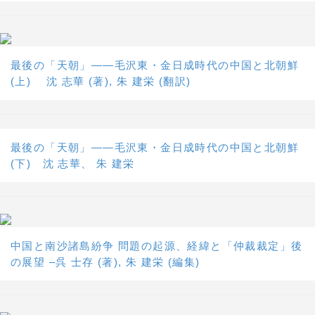
最後の「天朝」――毛沢東・金日成時代の中国と北朝鮮
(上) 沈 志華 (著), 朱 建栄 (翻訳)
最後の「天朝」――毛沢東・金日成時代の中国と北朝鮮
(下) 沈 志華、 朱 建栄
中国と南沙諸島紛争 問題の起源、経緯と「仲裁裁定」後
の展望 –呉 士存 (著), 朱 建栄 (編集)