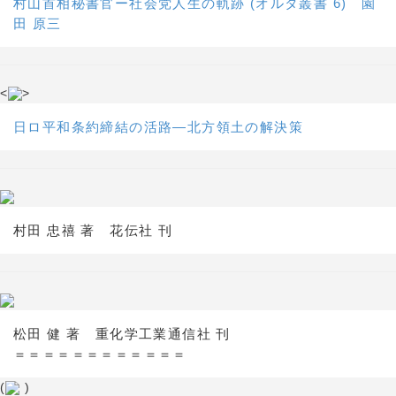
村山首相秘書官ー社会党人生の軌跡 (オルタ叢書 6) 園
田 原三
<
>
日ロ平和条約締結の活路―北方領土の解決策
村田 忠禧 著 花伝社 刊
松田 健 著 重化学工業通信社 刊
＝＝＝＝＝＝＝＝＝＝＝＝
(
)