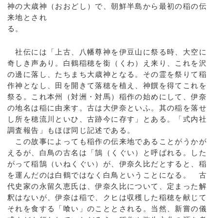
神の大歳神（おおどし）で、朝鮮半島から最初の稲の伝
来地とされ
る。
社伝には「上古、八幡尊神を伊豆山に祭る時、大空に
奇しき声あり。白鶴稲穂を銜（くわ）え来り、これを沢
の邊に落し、たちまち大歳神となる。その霊を祭りて稲
作神となし、田を開きて落穂を植え、神饌を得てこれを
祭る。これ本州（対洲・対馬）稲作の始めにして、伊奈
の地名は稲に由来す。古は大伊奈といふ。其の稲を落せ
し所を穂流川といひ、古跡今に存す」とある。「式内社
調査報告」もほぼ同じ記述である。
この故事によっても稲作の伝来地であることがうかが
えるが、白鳥の古名は「鵠（くぐい）と呼ばれる。した
がって稲鵠（いねくぐい）が、伊奈久比だとすると、稲
を運んだのは白鶴ではなく白鳥ということになる。 古
代史家の永留久恵氏は、伊奈久比について、定まった解
釈はないが、伊奈は稲で、クヒは収穫した稲穂を献じて
それを食する「喰い」のこととされる。当然、新嘗の儀