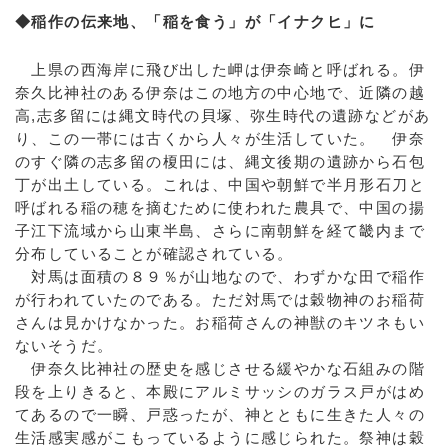
◆稲作の伝来地、「稲を食う」が「イナクヒ」に
上県の西海岸に飛び出した岬は伊奈崎と呼ばれる。伊
奈久比神社のある伊奈はこの地方の中心地で、近隣の越
高,志多留には縄文時代の貝塚、弥生時代の遺跡などがあ
り、この一帯には古くから人々が生活していた。 伊奈
のすぐ隣の志多留の榎田には、縄文後期の遺跡から石包
丁が出土している。これは、中国や朝鮮で半月形石刀と
呼ばれる稲の穂を摘むために使われた農具で、中国の揚
子江下流域から山東半島、さらに南朝鮮を経て畿内まで
分布していることが確認されている。
対馬は面積の８９％が山地なので、わずかな田で稲作
が行われていたのである。ただ対馬では穀物神のお稲荷
さんは見かけなかった。お稲荷さんの神獣のキツネもい
ないそうだ。
伊奈久比神社の歴史を感じさせる緩やかな石組みの階
段を上りきると、本殿にアルミサッシのガラス戸がはめ
てあるので一瞬、戸惑ったが、神とともに生きた人々の
生活感実感がこもっているように感じられた。祭神は穀