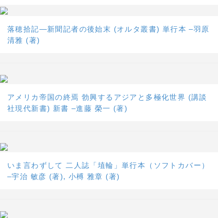
落穂拾記―新聞記者の後始末 (オルタ叢書) 単行本 –羽原
清雅 (著)
アメリカ帝国の終焉 勃興するアジアと多極化世界 (講談
社現代新書) 新書 –進藤 榮一 (著)
いま言わずして 二人誌「埴輪」単行本（ソフトカバー）
–宇治 敏彦 (著), 小榑 雅章 (著)