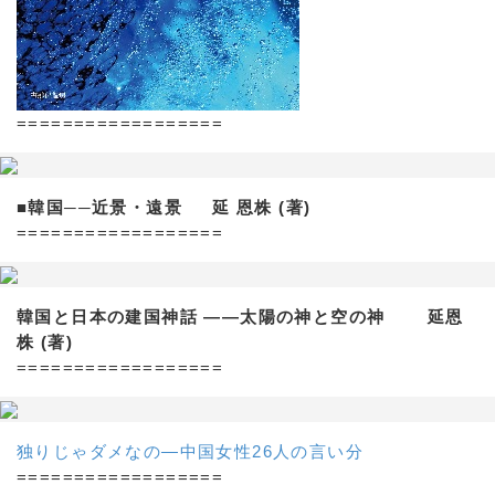
==================
■韓国──近景・遠景 延 恩株 (著)
==================
韓国と日本の建国神話 ——太陽の神と空の神 延恩
株 (著)
==================
独りじゃダメなの―中国女性26人の言い分
==================