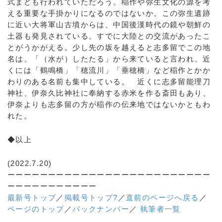
式まども行われていただろう。稲作や弥生文化の源を考
える重要な手掛かりになるのではないか。この弥生遺跡
に近い大将軍山古墳からは、中国後漢時代の鏡や朝鮮の
土器も発見されている。すでに大陸との交流があったこ
とがうかがえる。少し先の坂を越えると志多留でこの地
名は、「（水が）したたる」から来ていると言われ、近
くには「鶴鳴橋」「穂流川」「垂穂橋」など稲作とかか
わりのある名前も集中している。 近くに志多留能理刀
神社、伊奈久比神社に奉納する赤米を作る斎田もあり、
伊奈よりも志多留の方が稲作の伝来地ではないかともわ
れた。
◆以上
(2022.7.20)
ーーーーーーーーーーーーーーーーーーーーーーーーー
ーーーーーーーーーーー
最新号トップ
／
掲載号トップ?
／
直前のページへ戻る
／
ページのトップ
／
バックナンバー
／
執筆者一覧