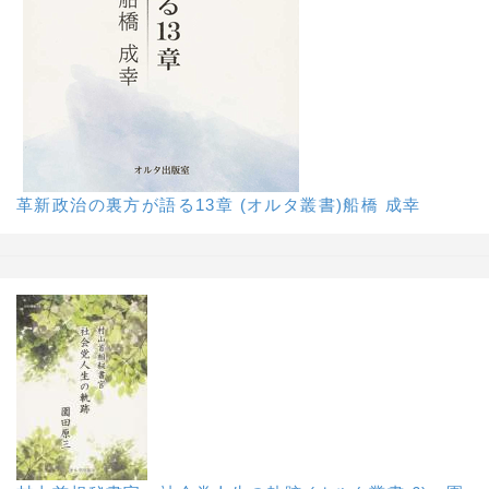
革新政治の裏方が語る13章 (オルタ叢書)船橋 成幸