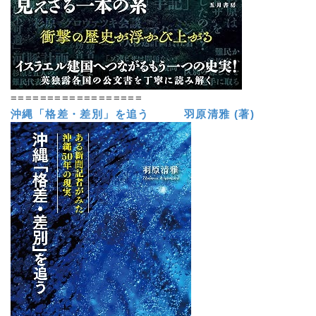
==================
沖縄「格差・差別」を追う 羽原清雅 (著)