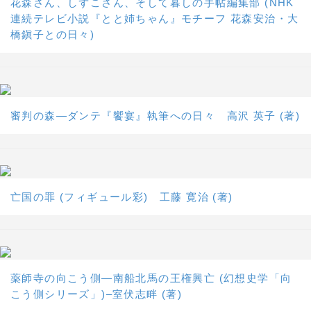
花森さん、しずこさん、そして暮しの手帖編集部 (NHK
連続テレビ小説『とと姉ちゃん』モチーフ 花森安治・大
橋鎭子との日々)
審判の森―ダンテ『饗宴』執筆への日々 高沢 英子 (著)
亡国の罪 (フィギュール彩) 工藤 寛治 (著)
薬師寺の向こう側―南船北馬の王権興亡 (幻想史学「向
こう側シリーズ」)–室伏志畔 (著)