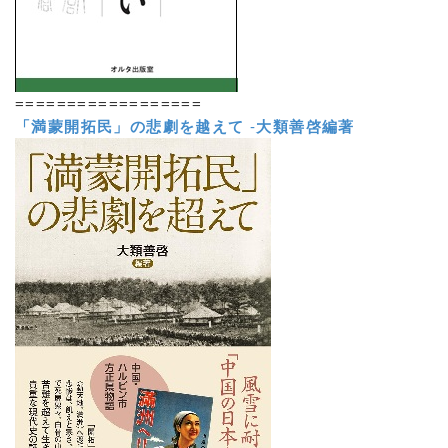
==================
「満蒙開拓民」の悲劇を越えて
-
大類善啓編著