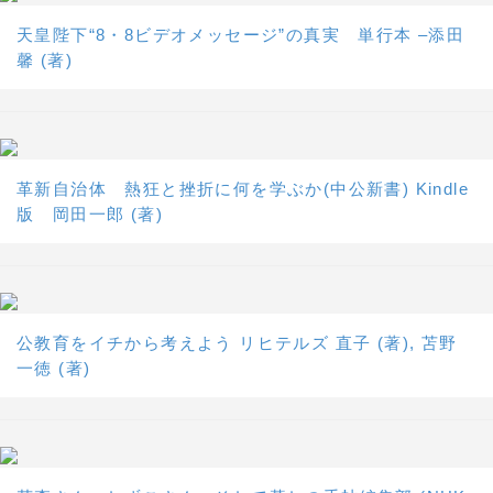
天皇陛下“8・8ビデオメッセージ”の真実 単行本 –添田
馨 (著)
革新自治体 熱狂と挫折に何を学ぶか(中公新書) Kindle
版 岡田一郎 (著)
公教育をイチから考えよう リヒテルズ 直子 (著), 苫野
一徳 (著)