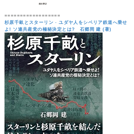
==================
杉原千畝とスターリン
-
ユダヤ人をシベリア鉄道へ乗せ
よ! ソ連共産党の極秘決定とは?
石郷岡 建 (著)