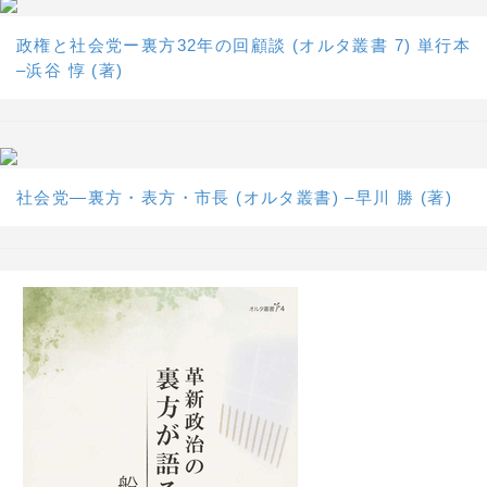
政権と社会党ー裏方32年の回顧談 (オルタ叢書 7) 単行本
–浜谷 惇 (著)
社会党―裏方・表方・市長 (オルタ叢書) –早川 勝 (著)