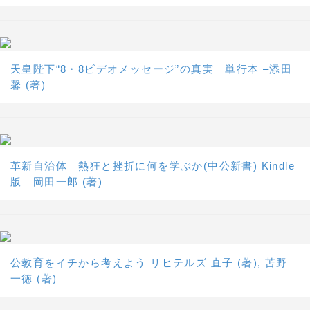
天皇陛下“8・8ビデオメッセージ”の真実 単行本 –添田
馨 (著)
革新自治体 熱狂と挫折に何を学ぶか(中公新書) Kindle
版 岡田一郎 (著)
公教育をイチから考えよう リヒテルズ 直子 (著), 苫野
一徳 (著)