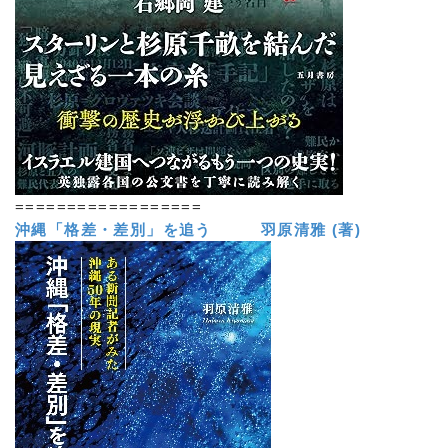
==================
沖縄「格差・差別」を追う 羽原清雅 (著)