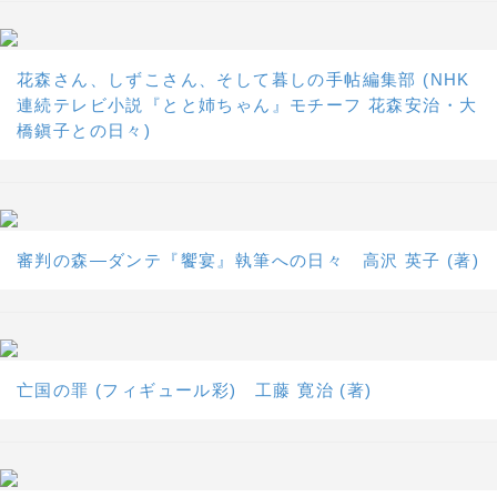
花森さん、しずこさん、そして暮しの手帖編集部 (NHK
連続テレビ小説『とと姉ちゃん』モチーフ 花森安治・大
橋鎭子との日々)
審判の森―ダンテ『饗宴』執筆への日々 高沢 英子 (著)
亡国の罪 (フィギュール彩) 工藤 寛治 (著)