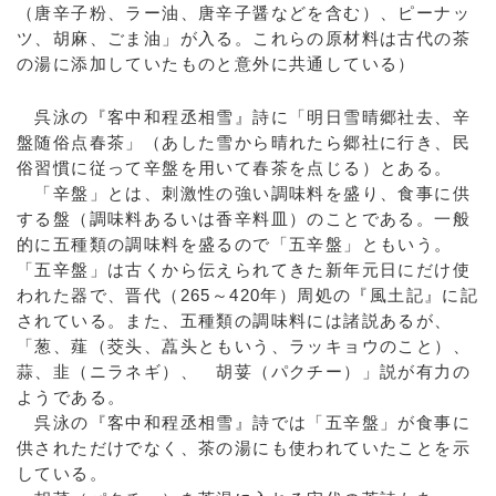
（唐辛子粉、ラー油、唐辛子醤などを含む）、ピーナッ
ツ、胡麻、ごま油」が入る。これらの原材料は古代の茶
の湯に添加していたものと意外に共通している）
呉泳の『客中和程丞相雪』詩に「明日雪晴郷社去、辛
盤随俗点春茶」（あした雪から晴れたら郷社に行き、民
俗習慣に従って辛盤を用いて春茶を点じる）とある。
「辛盤」とは、刺激性の強い調味料を盛り、食事に供
する盤（調味料あるいは香辛料皿）のことである。一般
的に五種類の調味料を盛るので「五辛盤」ともいう。
「五辛盤」は古くから伝えられてきた新年元日にだけ使
われた器で、晋代（265～420年）周処の『風土記』に記
されている。また、五種類の調味料には諸説あるが、
「葱、薤（茭头、藠头ともいう、ラッキョウのこと）、
蒜、韭（ニラネギ）、 胡荽（パクチー）」説が有力の
ようである。
呉泳の『客中和程丞相雪』詩では「五辛盤」が食事に
供されただけでなく、茶の湯にも使われていたことを示
している。