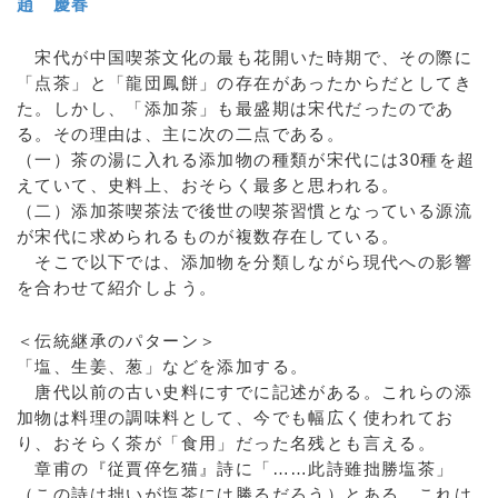
趙 慶春
宋代が中国喫茶文化の最も花開いた時期で、その際に
「点茶」と「龍団鳳餅」の存在があったからだとしてき
た。しかし、「添加茶」も最盛期は宋代だったのであ
る。その理由は、主に次の二点である。
（一）茶の湯に入れる添加物の種類が宋代には30種を超
えていて、史料上、おそらく最多と思われる。
（二）添加茶喫茶法で後世の喫茶習慣となっている源流
が宋代に求められるものが複数存在している。
そこで以下では、添加物を分類しながら現代への影響
を合わせて紹介しよう。
＜伝統継承のパターン＞
「塩、生姜、葱」などを添加する。
唐代以前の古い史料にすでに記述がある。これらの添
加物は料理の調味料として、今でも幅広く使われてお
り、おそらく茶が「食用」だった名残とも言える。
章甫の『従賈倅乞猫』詩に「……此詩雖拙勝塩茶」
（この詩は拙いが塩茶には勝るだろう）とある。これは