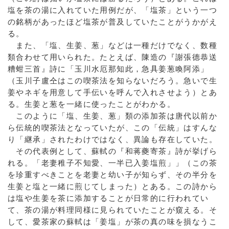
塩を茶の湯に入れていた用例だが、「塩茶」という一つ
の銘柄があったほど塩茶が普及していたことがうかがえ
る。
また、「塩、生姜、葱」などは一種だけでなく、数種
類合わせて用いられた。たとえば、陳造の『謝張德恭送
糟蚶三首』詩に「玉川水厄那知此，急具姜葱喚阿添」
（玉川子盧仝はこの喫茶法を知らないだろう。急いで生
姜やネギを用意して手伝いを呼んで入れさせよう）とあ
る。生姜と葱を一緒に使ったことがわかる。
このように「塩、生姜、葱」類の添加茶は唐代以前か
ら伝統的喫茶法となっていたが、この「伝統」はすんな
り「継承」されたわけではなく、異論も存在していた。
その代表例として、蘇軾の『和蒋夔寄茶』詩が挙げら
れる。「老妻稚子不知愛、一半已入姜塩煎」」（この茶
を珍重すべきことを老妻と幼い子が知らず、その半分を
生姜と塩と一緒に煎じてしまった）とある。この詩から
は塩や生姜を茶に添加することが日常的に行われてい
て、茶の湯が料理同様に見られていたことが窺える。そ
して、愛茶家の蘇軾は「姜塩」が茶の真の味を損なうこ