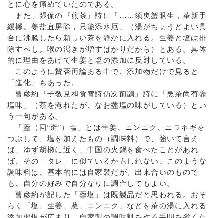
とに心を痛めていたのである。
また、張侃の『煎茶』詩に「……须臾蟹眼生，茶新手
緩擲。姜盐宜屏除，只能添水厄」（湯がちょうどよい具
合に沸騰したら新しい茶を静かに入れる。生姜と塩は排
除すべし。喉の渇きが増すばかりだから）とある。具体
的に理由をあげて生姜と塩の添加に反対している。
このように賛否両論ある中で、添加物だけで見ると
「進化」もあった。
曹彦約『子敬見和食雪詩仍次前韻』詩に「烹茶尚有虀
塩味」（茶を淹れたが、なお虀塩の味がしている）とい
う一句がある。
「虀（同“齑”）塩」とは生姜、ニンニク、ニラネギを
つぶして、塩を加えたもの（調味料）で、強いて言え
ば、ゆず胡椒に近く、中国の火鍋を食べたことがあれ
ば、その「タレ」に似ているかもしれない。このような
調味料は、基本的には自家製だが、出来合いのもので
も、自分の好みで自分なりに調合してもよい。
曹彦約が記した「虀塩」は既製品だと思われる。おそ
らく「塩、生姜、葱、ニンニク」などを茶の湯に入れる
添加習慣が広まり、自家製の調味料を作る手間を省くた