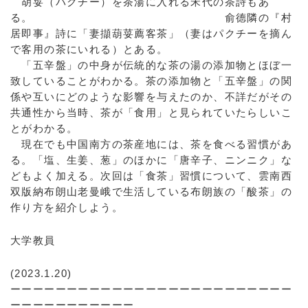
胡荽（パクチー）を茶湯に入れる宋代の茶詩もあ
る。 俞德隣の『村
居即事』詩に「妻擷葫荽薦客茶」（妻はパクチーを摘ん
で客用の茶にいれる）とある。
「五辛盤」の中身が伝統的な茶の湯の添加物とほぼ一
致していることがわかる。茶の添加物と「五辛盤」の関
係や互いにどのような影響を与えたのか、不詳だがその
共通性から当時、茶が「食用」と見られていたらしいこ
とがわかる。
現在でも中国南方の茶産地には、茶を食べる習慣があ
る。「塩、生姜、葱」のほかに「唐辛子、ニンニク」な
どもよく加える。次回は「食茶」習慣について、雲南西
双版納布朗山老曼峨で生活している布朗族の「酸茶」の
作り方を紹介しよう。
大学教員
(2023.1.20)
ーーーーーーーーーーーーーーーーーーーーーーーーー
ーーーーーーーーーーー