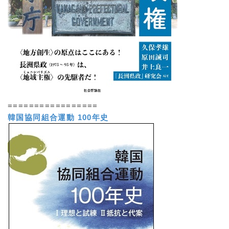
=================
韓国協同組合運動 100年史