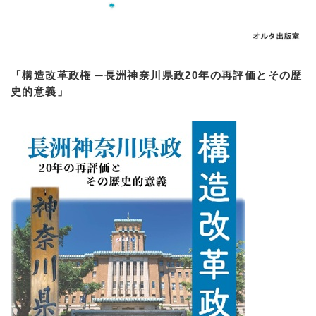
「構造改革政権 ─長洲神奈川県政20年の再評価とその歴
史的意義」