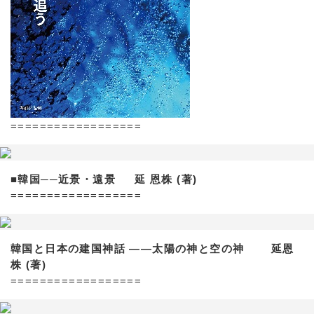
==================
■韓国──近景・遠景 延 恩株 (著)
==================
韓国と日本の建国神話 ——太陽の神と空の神 延恩
株 (著)
==================