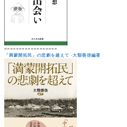
==================
「満蒙開拓民」の悲劇を越えて
-
大類善啓編著