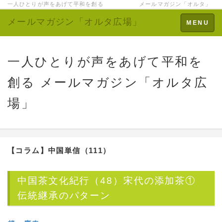
一人ひとりが声をあげて平和を創る メールマガジン「オルタ」
メールマガジン「オルタ広場」
Toggle
MENU
navigation
一人ひとりが声をあげて平和を
創る メールマガジン「オルタ広
場」
【コラム】
中国単信（111）
中国茶文化紀行（48）宋代の添加茶①
伝統継承のパターン