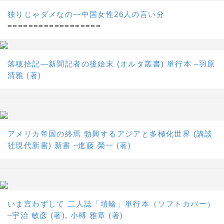
独りじゃダメなの―中国女性26人の言い分
==================
落穂拾記―新聞記者の後始末 (オルタ叢書) 単行本 –羽原
清雅 (著)
アメリカ帝国の終焉 勃興するアジアと多極化世界 (講談
社現代新書) 新書 –進藤 榮一 (著)
いま言わずして 二人誌「埴輪」単行本（ソフトカバー）
–宇治 敏彦 (著), 小榑 雅章 (著)