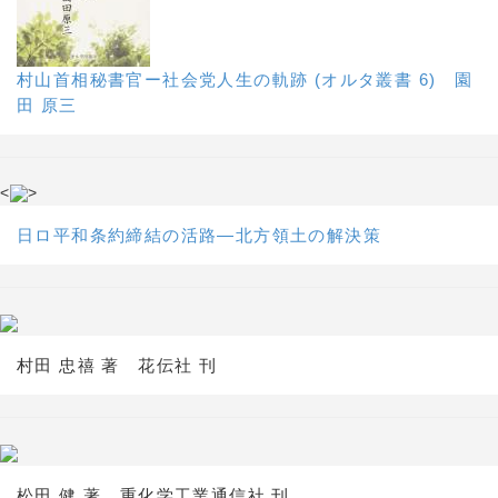
村山首相秘書官ー社会党人生の軌跡 (オルタ叢書 6) 園
田 原三
<
>
日ロ平和条約締結の活路―北方領土の解決策
村田 忠禧 著 花伝社 刊
松田 健 著 重化学工業通信社 刊