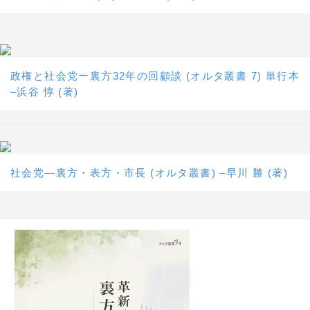
政権と社会党ー裏方32年の回顧談 (オルタ叢書 7) 単行本
–浜谷 惇 (著)
社会党―裏方・表方・市長 (オルタ叢書) –早川 勝 (著)