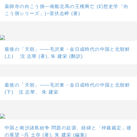
薬師寺の向こう側―南船北馬の王権興亡 (幻想史学「向
こう側シリーズ」)–室伏志畔 (著)
最後の「天朝」――毛沢東・金日成時代の中国と北朝鮮
(上) 沈 志華 (著), 朱 建栄 (翻訳)
最後の「天朝」――毛沢東・金日成時代の中国と北朝鮮
(下) 沈 志華、 朱 建栄
中国と南沙諸島紛争 問題の起源、経緯と「仲裁裁定」後
の展望 –呉 士存 (著), 朱 建栄 (編集)