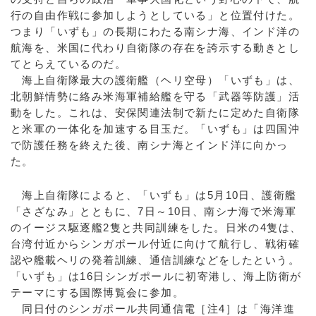
行の自由作戦に参加しようとしている」と位置付けた。
つまり「いずも」の長期にわたる南シナ海、インド洋の
航海を、米国に代わり自衛隊の存在を誇示する動きとし
てとらえているのだ。
海上自衛隊最大の護衛艦（ヘリ空母）「いずも」は、
北朝鮮情勢に絡み米海軍補給艦を守る「武器等防護」活
動をした。これは、安保関連法制で新たに定めた自衛隊
と米軍の一体化を加速する目玉だ。「いずも」は四国沖
で防護任務を終えた後、南シナ海とインド洋に向かっ
た。
海上自衛隊によると、「いずも」は5月10日、護衛艦
「さざなみ」とともに、7日～10日、南シナ海で米海軍
のイージス駆逐艦2隻と共同訓練をした。日米の4隻は、
台湾付近からシンガポール付近に向けて航行し、戦術確
認や艦載ヘリの発着訓練、通信訓練などをしたという。
「いずも」は16日シンガポールに初寄港し、海上防衛が
テーマにする国際博覧会に参加。
同日付のシンガポール共同通信電［注4］は「海洋進