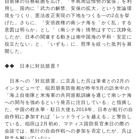
自衛隊の任務範囲を広げ、「半島周辺情勢の緊張」を利
用し、国内に「武力の解禁、安保の拡大」という世論環
境をつくり、憲法改正実現の下地をつくる―の2点を挙
げた。さらに、「安倍政権の南シナ海を「かく乱」する
意図は明らか」とし「（南シナ海）情勢はすでに沈静化
したが、日本の関連する動きは南中国海の平和・安定に
役立たない」と、「いずも」に、照準を絞った批判を展
開した。
◆◆ 日本に対抗措置？
日本への「対抗措置」に言及した呉は筆者との2月の
インタビューで、稲田朋美防衛相が昨年9月の訪米中の
「海上自衛隊と米海軍の共同巡航訓練を通じて南シナ海
への関与を強めるという発言に注目している」と指摘し
た。中国の程永華・駐日大使も2016年、日本が航行の自
由作戦に参加すれば「レッドラインを越える」と警告し
ている。稲田は2月初め、マティス国防長官来日の際の
会談では、航行の自由作戦への参加を否定したが、呉は
疑念を解いていない。