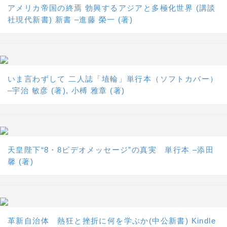
アメリカ帝国の終焉 勃興するアジアと多極化世界 (講談
社現代新書) 新書 –進藤 榮一 (著)
いま言わずして 二人誌「埴輪」単行本（ソフトカバー）
–宇治 敏彦 (著), 小榑 雅章 (著)
天皇陛下“8・8ビデオメッセージ”の真実 単行本 –添田
馨 (著)
革新自治体 熱狂と挫折に何を学ぶか(中公新書) Kindle