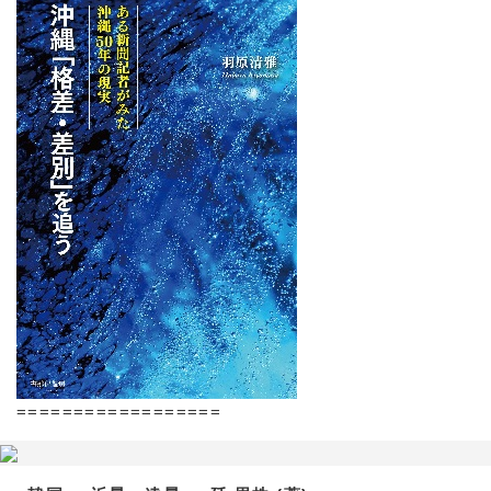
==================