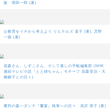
版 岡田一郎 (著)
公教育をイチから考えよう リヒテルズ 直子 (著), 苫野
一徳 (著)
花森さん、しずこさん、そして暮しの手帖編集部 (NHK
連続テレビ小説『とと姉ちゃん』モチーフ 花森安治・大
橋鎭子との日々)
審判の森―ダンテ『饗宴』執筆への日々 高沢 英子 (著)