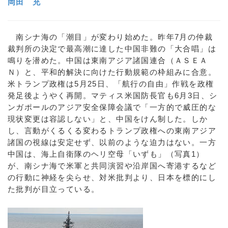
岡田 充
南シナ海の「潮目」が変わり始めた。昨年7月の仲裁
裁判所の決定で最高潮に達した中国非難の「大合唱」は
鳴りを潜めた。中国は東南アジア諸国連合（ＡＳＥＡ
Ｎ）と、平和的解決に向けた行動規範の枠組みに合意。
米トランプ政権は5月25日、「航行の自由」作戦を政権
発足後ようやく再開。マティス米国防長官も6月3日、シ
ンガポールのアジア安全保障会議で「一方的で威圧的な
現状変更は容認しない」と、中国をけん制した。しか
し、言動がくるくる変わるトランプ政権への東南アジア
諸国の視線は安定せず、以前のような迫力はない。一方
中国は、海上自衛隊のヘリ空母「いずも」（写真1）
が、南シナ海で米軍と共同演習や沿岸国へ寄港するなど
の行動に神経を尖らせ、対米批判より、日本を標的にし
た批判が目立っている。