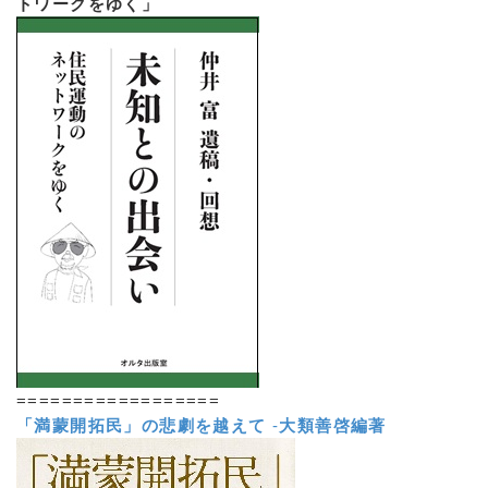
トワークをゆく」
==================
「満蒙開拓民」の悲劇を越えて
-
大類善啓編著