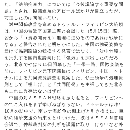
た。「法的拘束力」については「今後議論する重要な問
題」とされ、協議進展のアピールばかりが目立ったが、
前進したのは間違いない。
対中関係改善を進めるドゥテルテ・フィリピン大統領
は、中国の習近平国家主席と会談した（5月15日）際、
習から「（資源開発を）無理に進めるのであれば戦争に
なる」と警告されたと明らかにした。中国の強硬姿勢を
受けて協調路線の転換する発言ではなく、「対中弱腰」
を批判する国内世論向けに「強気」を演出したのだろ
う。北京でやはり15日開幕した「一帯一路」国際会議を
前に、フィリピン元下院議長はフィリピン、中国、ベト
ナムによる共同資源調査を提案した。領土紛争の処理原
則として「棚上げ」と「共同開発」を主張してきた北京
もこれに異存はないはずだ。
中国の対ＡＳＥＡＮ戦略を振り返ると、フィリピンへ
のてこ入れをまず挙げねばならない。ドゥテルテは昨年
10月の訪中で、南シナ海紛争の棚上げと引き換えに、巨
額の経済支援の約束をとりつけた。彼はＡＳＥＡＮ首脳
会議で、仲裁裁判所の判断を議題に取り上げないなど外