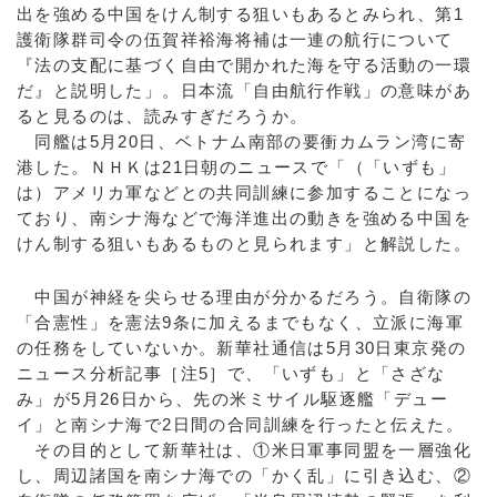
出を強める中国をけん制する狙いもあるとみられ、第1
護衛隊群司令の伍賀祥裕海将補は一連の航行について
『法の支配に基づく自由で開かれた海を守る活動の一環
だ』と説明した」。日本流「自由航行作戦」の意味があ
ると見るのは、読みすぎだろうか。
同艦は5月20日、ベトナム南部の要衝カムラン湾に寄
港した。ＮＨＫは21日朝のニュースで「（「いずも」
は）アメリカ軍などとの共同訓練に参加することになっ
ており、南シナ海などで海洋進出の動きを強める中国を
けん制する狙いもあるものと見られます」と解説した。
中国が神経を尖らせる理由が分かるだろう。自衛隊の
「合憲性」を憲法9条に加えるまでもなく、立派に海軍
の任務をしていないか。新華社通信は5月30日東京発の
ニュース分析記事［注5］で、「いずも」と「さざな
み」が5月26日から、先の米ミサイル駆逐艦「デュー
イ」と南シナ海で2日間の合同訓練を行ったと伝えた。
その目的として新華社は、①米日軍事同盟を一層強化
し、周辺諸国を南シナ海での「かく乱」に引き込む、②