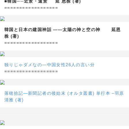
■韓国──近景・遠景 延 恩株 (著)
==================
韓国と日本の建国神話 ——太陽の神と空の神 延恩
株 (著)
==================
独りじゃダメなの―中国女性26人の言い分
==================
落穂拾記―新聞記者の後始末 (オルタ叢書) 単行本 –羽原
清雅 (著)