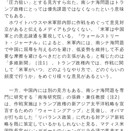
「圧力狙い」とする見方すら出た。南シナ海問題はトラ
ンプ政権にとっては優先課題ではなくなったという意味
でもある。
ホワイトハウスや米軍部内部に作戦をめぐって意見対
立があると伝えるメディアも少なくない。「米軍は中国
軍との意志疎通を重視している。『ウォールストリー
ト・ジャーナル』によると、米軍内には、南シナ海問題
で中国に屈辱を与えるのを避け、低姿勢を維持して不必
要な摩擦を避けるべきだとの主張がある」と報じたのは
「多維新聞」［注1］ 。トランプ政権内では、作戦に関
して「米軍がいつ、どのようなやり方で、どのぐらいの
頻度で行うか」をめぐり様々な意見があるという。
一方、中国内には別の見方もある。南シナ海問題を専
門に研究する「南海研究院」の張鋒・兼任教授［注2］
は、作戦実施はトランプ政権の新アジア太平洋戦略を宣
言するための「ウォーミングアップ」と見做し、オバマ
が打ち出した「リバランス政策」に代わる対アジア新戦
略を既に策定しているかもしれないと見る。マティス米
国防長官がシンガポールのシャングリラ会議で葉表する