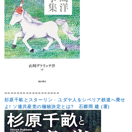
==================
杉原千畝とスターリン
-
ユダヤ人をシベリア鉄道へ乗せ
よ! ソ連共産党の極秘決定とは?
石郷岡 建 (著)