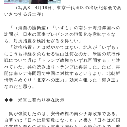
（写真3 4月19日、東京千代田区の出版記念会であ
いさつする呉士存）
「（海自の護衛艦）『いずも』の南シナ海沿岸国への
訪問が、日本の軍事プレゼンスの恒常化を意味するな
ら、対抗措置を検討せざるを得ない」
「対抗措置」とは穏やかではない。北京が「いずも」
にこうも神経を尖らせる理由は何なのか。米国の航行作
戦について呉は「トランプ政権もいずれ再開する」と述
べていた。呉の読み通りトランプは再開した。ただ、再
開は南シナ海問題で中国に対抗するというより、北朝鮮
情勢をめぐり「北京への圧力」効果を狙った「突き玉」
なのだと思う。
◆◆ 米軍に替わり存在誇示
呉が強調したのは、安倍政権の南シナ海政策である。
自著では「日本は新変数になった」と書き「日本は米国
の支持と自らの政治・軍事大国化という野心の下で、航