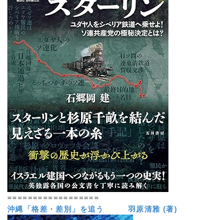
==================
沖縄「格差・差別」を追う 羽原清雅 (著)