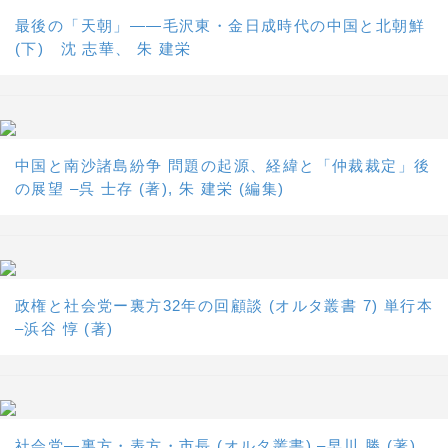
最後の「天朝」――毛沢東・金日成時代の中国と北朝鮮
(下) 沈 志華、 朱 建栄
中国と南沙諸島紛争 問題の起源、経緯と「仲裁裁定」後
の展望 –呉 士存 (著), 朱 建栄 (編集)
政権と社会党ー裏方32年の回顧談 (オルタ叢書 7) 単行本
–浜谷 惇 (著)
社会党―裏方・表方・市長 (オルタ叢書) –早川 勝 (著)