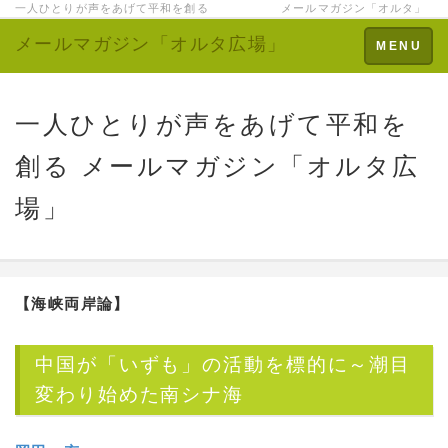
一人ひとりが声をあげて平和を創る メールマガジン「オルタ」
メールマガジン「オルタ広場」
Toggle
MENU
navigation
一人ひとりが声をあげて平和を
創る メールマガジン「オルタ広
場」
【海峡両岸論】
中国が「いずも」の活動を標的に～潮目
変わり始めた南シナ海