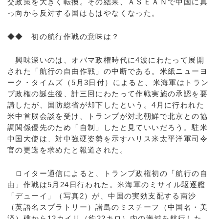
交政策を大きく転換。その結果、ＡＳＥＡＮで中国に真
っ向から反対する国はもはやなくなった。
◆◆ 初の航行作戦の意味は？
興味深いのは、オバマ政権時代に4波にわたって展開
された「航行の自由作戦」の中断である。米紙ニューヨ
ーク・タイムズ（5月3日付）によると、米海軍はトラン
プ政権の誕生後、計三回にわたって作戦実施の承認を要
請したが、国防総省が却下したという。4月に行われた
米中首脳会談を受け、トランプが対北朝鮮で北京との協
調関係優先のため「自制」したと見ていいだろう。駐米
中国大使は、対中強硬姿勢を示すハリス米太平洋軍司令
官の更迭を求めたと報道された。
ロイター通信によると、トランプ政権初の「航行の自
由」作戦は5月24日行われた。米海軍のミサイル駆逐艦
「デューイ」（写真2）が、中国の実効支配する南沙
（英語名スプラトリー）諸島のミスチーフ（中国名・美
済）礁から12カイリ（約22キロ）内の海域を航行した。