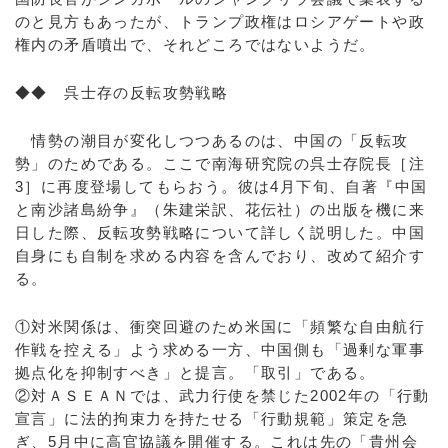
のと見方もあったが、トランプ政権はロシアゲートや政
権内の矛盾噴出で、それどころではないようだ。
◆◆ 呉士存の反転攻勢戦略
情勢の潮目が変化しつつあるのは、中国の「反転攻
勢」のためである。ここで南海研究院の呉士存院長［注
3］に再度登場してもらおう。彼は4月下旬、自著『中国
と南沙諸島紛争』（朱建栄訳、花伝社）の出版を機に来
日した際、反転攻勢戦略について詳しく説明した。中国
自身にも自制を求める内容を含んでおり、改めて紹介す
る。
①対米関係は、衝突回避のため米国に「頻繁な自由航行
作戦を控える」よう求める一方、中国側も「過剰な軍事
拠点化を抑制すべき」と提言。「取引」である。
②対ＡＳＥＡＮでは、武力行使を禁じた2002年の「行動
宣言」に法的拘束力を持たせる「行動規範」策定を急
ぎ、5月中に高官協議を開催する。これは先の「貴州会