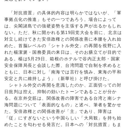
「対抗措置」の具体的内容は明らかではないが、「軍
事拠点化の推進」もその一つであろう。場合によって
は、尖閣諸島での強硬姿勢を主張する声が出るかもしれ
ない。ただ、秋に開かれる第19回党大会を前に、北京は
対立し続けてきた安倍政権との関係改善に本腰を入れ始
めた。首脳レベルの「シャトル外交」の再開を視野に入
れた楊潔篪・国務委員の来日は、そのお膳立てが目的で
ある。楊は5月29日、箱根のホテルで谷内正太郎・国家
安全保障局長と会談した際、台湾問題で自制を求めると
ともに、日本に対し「南海では言行を慎み、東海の平和
安定と共に維持しよう」（新華社）と呼び掛けた。
シャトル外交の再開を意識したのか、正面切っての対
日批判は控え、抑制の効いたトーンであることが分か
る。在京外交筋は、関係改善の障害である台湾と南シナ
海問題について「表面的なもの」と述べ、筆者を驚かせ
た。安倍政権との関係改善が「主」であり、障害は
「従」にすぎないという中国らしい「大局観」を持ち始
めたことを匂わせる発言だ。日本への「対抗措置」もま