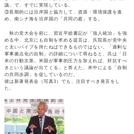
議」で、すでに実現している。
③長期的には沿岸国と協力して、資源・環境保護を進
め、南シナ海を沿岸国の「共同の庭」する。
秋の党大会を前に、習近平総書記が「強人統治」を強
める中、北京にも自制を求める提言は、呉院長が党中央
と太いパイプを持たねばできるものではない。「過剰な
軍事拠点化の自制」の詳細について尋ねると、呉は「日
米の行動次第。米国が軍事的圧力を加えれば、対抗すべ
きという議論が出てくる」と答えた。米中による「自制
の共同歩調」を促しているのだ。
彼は新著発表会（写真3）でも、注目すべき発言をし
た。