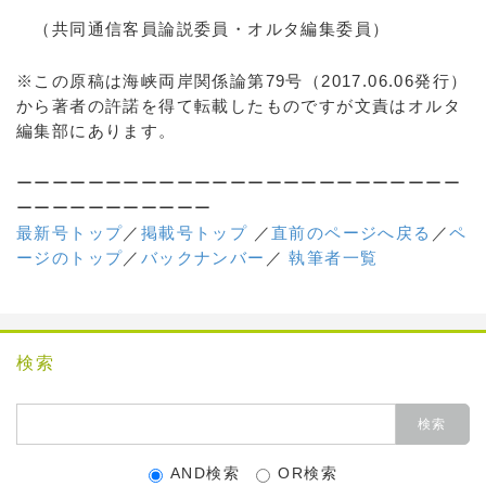
（共同通信客員論説委員・オルタ編集委員）
※この原稿は海峡両岸関係論第79号（2017.06.06発行）
から著者の許諾を得て転載したものですが文責はオルタ
編集部にあります。
ーーーーーーーーーーーーーーーーーーーーーーーーー
ーーーーーーーーーーー
最新号トップ
／
掲載号トップ
／
直前のページへ戻る
／
ペ
ージのトップ
／
バックナンバー
／
執筆者一覧
検索
AND検索
OR検索