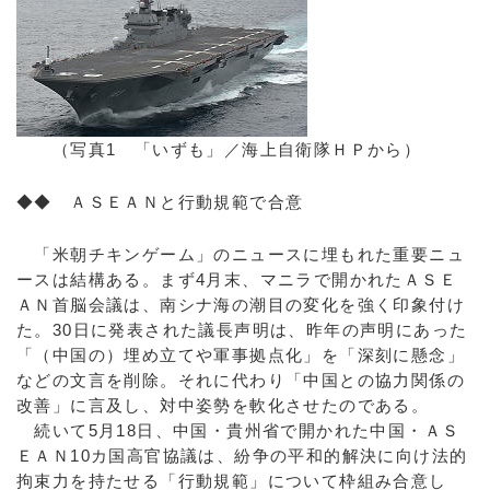
（写真1 「いずも」／海上自衛隊ＨＰから）
◆◆ ＡＳＥＡＮと行動規範で合意
「米朝チキンゲーム」のニュースに埋もれた重要ニュ
ースは結構ある。まず4月末、マニラで開かれたＡＳＥ
ＡＮ首脳会議は、南シナ海の潮目の変化を強く印象付け
た。30日に発表された議長声明は、昨年の声明にあった
「（中国の）埋め立てや軍事拠点化」を「深刻に懸念」
などの文言を削除。それに代わり「中国との協力関係の
改善」に言及し、対中姿勢を軟化させたのである。
続いて5月18日、中国・貴州省で開かれた中国・ＡＳ
ＥＡＮ10カ国高官協議は、紛争の平和的解決に向け法的
拘束力を持たせる「行動規範」について枠組み合意し