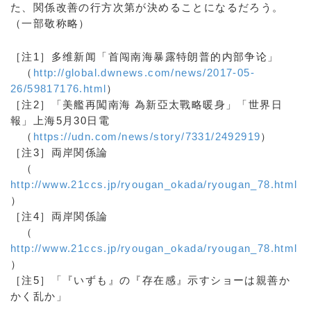
た、関係改善の行方次第が決めることになるだろう。
（一部敬称略）
［注1］多维新闻「首闯南海暴露特朗普的内部争论」
（
http://global.dwnews.com/news/2017-05-
26/59817176.html
）
［注2］「美艦再闖南海 為新亞太戰略暖身」「世界日
報」上海5月30日電
（
https://udn.com/news/story/7331/2492919
）
［注3］両岸関係論
（
http://www.21ccs.jp/ryougan_okada/ryougan_78.html
）
［注4］両岸関係論
（
http://www.21ccs.jp/ryougan_okada/ryougan_78.html
）
［注5］「『いずも』の『存在感』示すショーは親善か
かく乱か」