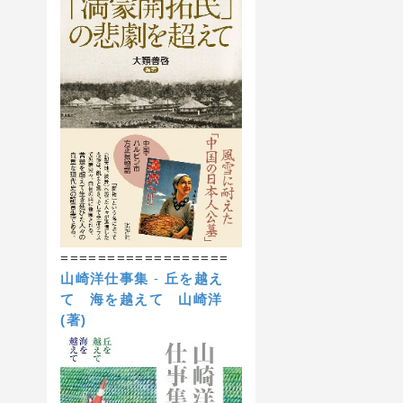
==================
山崎洋仕事集
-
丘を越え
て 海を越えて
山崎洋
(著)