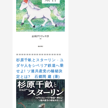
==================
杉原千畝とスターリン
-
ユ
ダヤ人をシベリア鉄道へ乗
せよ! ソ連共産党の極秘決
定とは?
石郷岡 建 (著)