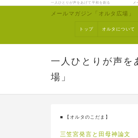
一人ひとりが声をあげて平和を創る メー
メールマガジン「オルタ広場」
トップ
オルタについて
一人ひとりが声を
場」
■ 【オルタのこだま】
三笠宮発言と田母