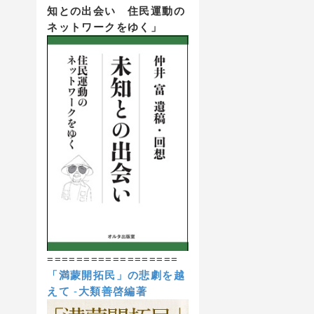
知との出会い 住民運動の
ネットワークをゆく」
==================
「満蒙開拓民」の悲劇を越
えて
-
大類善啓編著