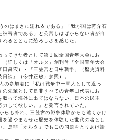
───────────────
うのはまさに濡れ衣である」「我が国は蒋介石
た被害者である」と公言しはばからない者が自
きれるとともに恐ろしさを感じた。
わってきた者として第１回全国青年大会にお
。（詳しくは「オルタ」創刊号『全国青年大会
富田昌宏）・『三笠宮と日中戦争』（歴史資料
の後日談』（今井正敏）参照）。
0人の参加者に『私は戦争中一軍人として過っ
君の先輩として是非すべての青年団代表にお
を取って海外に出てはならない。日本の民主
努力して欲しい。』と発言されていた。
からも外れ、三笠宮の戦争体験からも遠くかけ
国を過やまらせた歴史を体験した世代の者とし
い。是非「オルタ」でもこの問題をとりあげ論