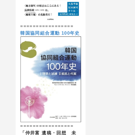
=================
韓国協同組合運動 100年史
=================
「仲井富 遺稿・回想 未