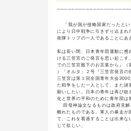
────────────────────
「我が国が侵略国家だったとい
により日中戦争に引きずり込まれ
衛隊トップの一人であることにあ
私は長い間、日本青年団運動に携
ける三笠宮のご発言を思い起こす
での三笠宮殿下のお言葉から』（
）「オルタ」２号『三笠宮発言
三笠宮は第１回全国青年大会300
た戦争をした一人として、また諸
願いしたい。日本の青年は再び銃
化と世界の平和のために青年団は
田母神論文なるものは政府見解
離れたものである。軍人の暴走が
て、これを看過することは出来な
じて欲しい。