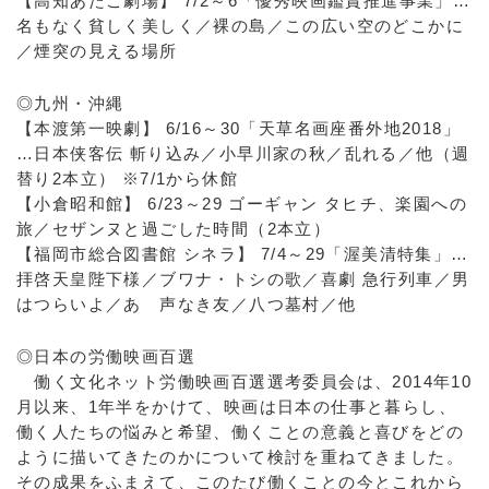
【高知あたご劇場】 7/2～6「優秀映画鑑賞推進事業」…
名もなく貧しく美しく／裸の島／この広い空のどこかに
／煙突の見える場所
◎九州・沖縄
【本渡第一映劇】 6/16～30「天草名画座番外地2018」
…日本侠客伝 斬り込み／小早川家の秋／乱れる／他（週
替り2本立） ※7/1から休館
【小倉昭和館】 6/23～29 ゴーギャン タヒチ、楽園への
旅／セザンヌと過ごした時間（2本立）
【福岡市総合図書館 シネラ】 7/4～29「渥美清特集」…
拝啓天皇陛下様／ブワナ・トシの歌／喜劇 急行列車／男
はつらいよ／あゝ声なき友／八つ墓村／他
◎日本の労働映画百選
働く文化ネット労働映画百選選考委員会は、2014年10
月以来、1年半をかけて、映画は日本の仕事と暮らし、
働く人たちの悩みと希望、働くことの意義と喜びをどの
ように描いてきたのかについて検討を重ねてきました。
その成果をふまえて、このたび働くことの今とこれから