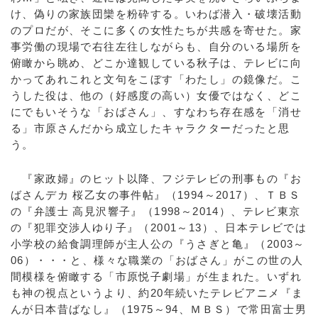
け、偽りの家族団欒を粉砕する。いわば潜入・破壊活動
のプロだが、そこに多くの女性たちが共感を寄せた。家
事労働の現場で右往左往しながらも、自分のいる場所を
俯瞰から眺め、どこか達観している秋子は、テレビに向
かってあれこれと文句をこぼす「わたし」の鏡像だ。こ
うした役は、他の（好感度の高い）女優ではなく、どこ
にでもいそうな「おばさん」、すなわち存在感を「消せ
る」市原さんだから成立したキャラクターだったと思
う。
『家政婦』のヒット以降、フジテレビの刑事もの『お
ばさんデカ 桜乙女の事件帖』（1994～2017）、ＴＢＳ
の『弁護士 高見沢響子』（1998～2014）、テレビ東京
の『犯罪交渉人ゆり子』（2001～13）、日本テレビでは
小学校の給食調理師が主人公の『うさぎと亀』（2003～
06）・・・と、様々な職業の「おばさん」がこの世の人
間模様を俯瞰する「市原悦子劇場」が生まれた。いずれ
も神の視点というより、約20年続いたテレビアニメ『ま
んが日本昔ばなし』（1975～94、ＭＢＳ）で常田富士男