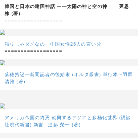
韓国と日本の建国神話 ——太陽の神と空の神 延恩
株 (著)
==================
独りじゃダメなの―中国女性26人の言い分
==================
落穂拾記―新聞記者の後始末 (オルタ叢書) 単行本 –羽原
清雅 (著)
アメリカ帝国の終焉 勃興するアジアと多極化世界 (講談
社現代新書) 新書 –進藤 榮一 (著)