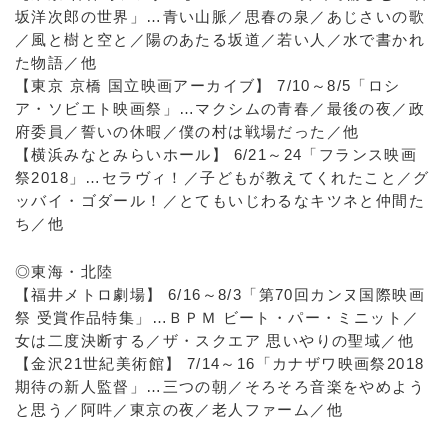
坂洋次郎の世界」…青い山脈／思春の泉／あじさいの歌
／風と樹と空と／陽のあたる坂道／若い人／水で書かれ
た物語／他
【東京 京橋 国立映画アーカイブ】 7/10～8/5「ロシ
ア・ソビエト映画祭」…マクシムの青春／最後の夜／政
府委員／誓いの休暇／僕の村は戦場だった／他
【横浜みなとみらいホール】 6/21～24「フランス映画
祭2018」…セラヴィ！／子どもが教えてくれたこと／グ
ッバイ・ゴダール！／とてもいじわるなキツネと仲間た
ち／他
◎東海・北陸
【福井メトロ劇場】 6/16～8/3「第70回カンヌ国際映画
祭 受賞作品特集」…ＢＰＭ ビート・パー・ミニット／
女は二度決断する／ザ・スクエア 思いやりの聖域／他
【金沢21世紀美術館】 7/14～16「カナザワ映画祭2018
期待の新人監督」…三つの朝／そろそろ音楽をやめよう
と思う／阿吽／東京の夜／老人ファーム／他