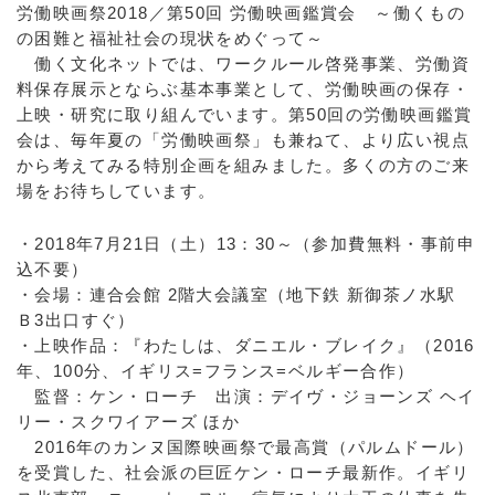
労働映画祭2018／第50回 労働映画鑑賞会 ～働くもの
の困難と福祉社会の現状をめぐって～
働く文化ネットでは、ワークルール啓発事業、労働資
料保存展示とならぶ基本事業として、労働映画の保存・
上映・研究に取り組んでいます。第50回の労働映画鑑賞
会は、毎年夏の「労働映画祭」も兼ねて、より広い視点
から考えてみる特別企画を組みました。多くの方のご来
場をお待ちしています。
・2018年7月21日（土）13：30～（参加費無料・事前申
込不要）
・会場：連合会館 2階大会議室（地下鉄 新御茶ノ水駅
Ｂ3出口すぐ）
・上映作品：『わたしは、ダニエル・ブレイク』（2016
年、100分、イギリス=フランス=ベルギー合作）
監督：ケン・ローチ 出演：デイヴ・ジョーンズ ヘイ
リー・スクワイアーズ ほか
2016年のカンヌ国際映画祭で最高賞（パルムドール）
を受賞した、社会派の巨匠ケン・ローチ最新作。イギリ