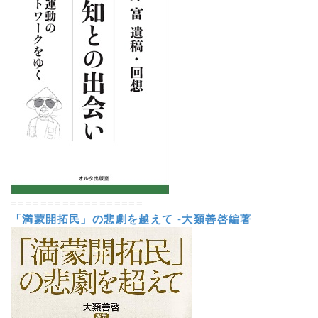
==================
「満蒙開拓民」の悲劇を越えて
-
大類善啓編著