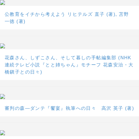
公教育をイチから考えよう リヒテルズ 直子 (著), 苫野
一徳 (著)
花森さん、しずこさん、そして暮しの手帖編集部 (NHK
連続テレビ小説『とと姉ちゃん』モチーフ 花森安治・大
橋鎭子との日々)
審判の森―ダンテ『饗宴』執筆への日々 高沢 英子 (著)