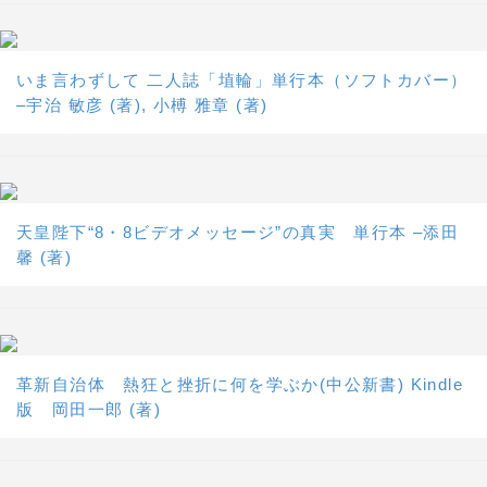
いま言わずして 二人誌「埴輪」単行本（ソフトカバー）
–宇治 敏彦 (著), 小榑 雅章 (著)
天皇陛下“8・8ビデオメッセージ”の真実 単行本 –添田
馨 (著)
革新自治体 熱狂と挫折に何を学ぶか(中公新書) Kindle
版 岡田一郎 (著)