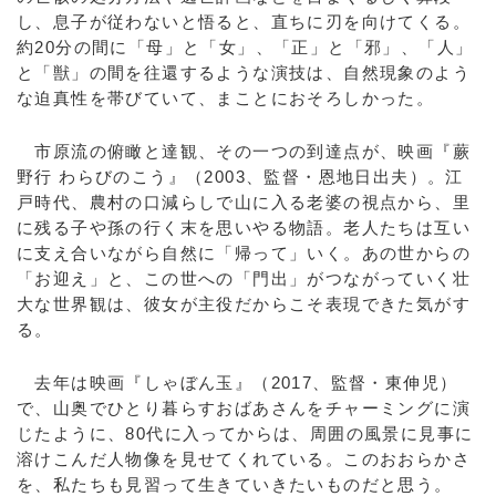
し、息子が従わないと悟ると、直ちに刃を向けてくる。
約20分の間に「母」と「女」、「正」と「邪」、「人」
と「獣」の間を往還するような演技は、自然現象のよう
な迫真性を帯びていて、まことにおそろしかった。
市原流の俯瞰と達観、その一つの到達点が、映画『蕨
野行 わらびのこう』（2003、監督・恩地日出夫）。江
戸時代、農村の口減らしで山に入る老婆の視点から、里
に残る子や孫の行く末を思いやる物語。老人たちは互い
に支え合いながら自然に「帰って」いく。あの世からの
「お迎え」と、この世への「門出」がつながっていく壮
大な世界観は、彼女が主役だからこそ表現できた気がす
る。
去年は映画『しゃぼん玉』（2017、監督・東伸児）
で、山奥でひとり暮らすおばあさんをチャーミングに演
じたように、80代に入ってからは、周囲の風景に見事に
溶けこんだ人物像を見せてくれている。このおおらかさ
を、私たちも見習って生きていきたいものだと思う。