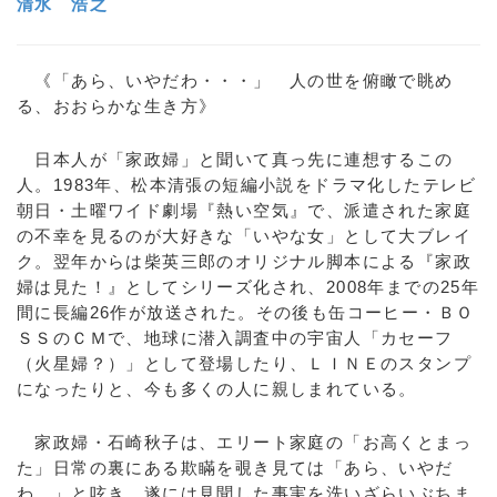
清水 浩之
《「あら、いやだわ・・・」 人の世を俯瞰で眺め
る、おおらかな生き方》
日本人が「家政婦」と聞いて真っ先に連想するこの
人。1983年、松本清張の短編小説をドラマ化したテレビ
朝日・土曜ワイド劇場『熱い空気』で、派遣された家庭
の不幸を見るのが大好きな「いやな女」として大ブレイ
ク。翌年からは柴英三郎のオリジナル脚本による『家政
婦は見た！』としてシリーズ化され、2008年までの25年
間に長編26作が放送された。その後も缶コーヒー・ＢＯ
ＳＳのＣＭで、地球に潜入調査中の宇宙人「カセーフ
（火星婦？）」として登場したり、ＬＩＮＥのスタンプ
になったりと、今も多くの人に親しまれている。
家政婦・石崎秋子は、エリート家庭の「お高くとまっ
た」日常の裏にある欺瞞を覗き見ては「あら、いやだ
わ…」と呟き、遂には見聞した事実を洗いざらいぶちま