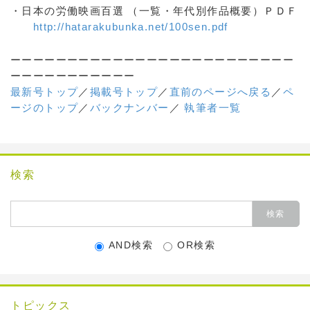
・日本の労働映画百選 （一覧・年代別作品概要）ＰＤＦ
http://hatarakubunka.net/100sen.pdf
ーーーーーーーーーーーーーーーーーーーーーーーーー
ーーーーーーーーーーー
最新号トップ
／
掲載号トップ
／
直前のページへ戻る
／
ペ
ージのトップ
／
バックナンバー
／
執筆者一覧
検索
AND検索
OR検索
トピックス