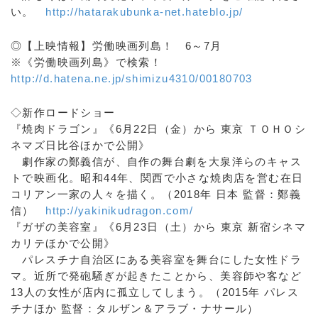
い。
http://hatarakubunka-net.hateblo.jp/
◎【上映情報】労働映画列島！ 6～7月
※《労働映画列島》で検索！
http://d.hatena.ne.jp/shimizu4310/00180703
◇新作ロードショー
『焼肉ドラゴン』《6月22日（金）から 東京 ＴＯＨＯシ
ネマズ日比谷ほかで公開》
劇作家の鄭義信が、自作の舞台劇を大泉洋らのキャス
トで映画化。昭和44年、関西で小さな焼肉店を営む在日
コリアン一家の人々を描く。（2018年 日本 監督：鄭義
信）
http://yakinikudragon.com/
『ガザの美容室』《6月23日（土）から 東京 新宿シネマ
カリテほかで公開》
パレスチナ自治区にある美容室を舞台にした女性ドラ
マ。近所で発砲騒ぎが起きたことから、美容師や客など
13人の女性が店内に孤立してしまう。（2015年 パレス
チナほか 監督：タルザン＆アラブ・ナサール）