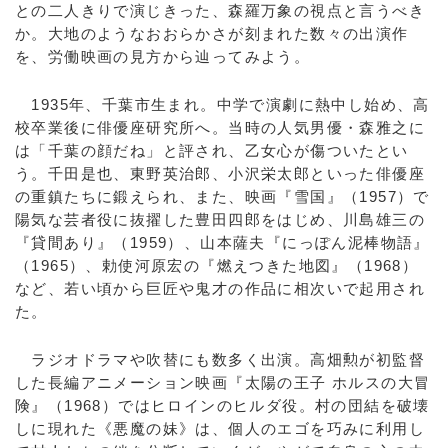
との二人きりで演じきった、森羅万象の視点と言うべき
か。大地のようなおおらかさが刻まれた数々の出演作
を、労働映画の見方から辿ってみよう。
1935年、千葉市生まれ。中学で演劇に熱中し始め、高
校卒業後に俳優座研究所へ。当時の人気男優・森雅之に
は「千葉の顔だね」と評され、乙女心が傷ついたとい
う。千田是也、東野英治郎、小沢栄太郎といった俳優座
の重鎮たちに鍛えられ、また、映画『雪国』（1957）で
陽気な芸者役に抜擢した豊田四郎をはじめ、川島雄三の
『貸間あり』（1959）、山本薩夫『にっぽん泥棒物語』
（1965）、勅使河原宏の『燃えつきた地図』（1968）
など、若い頃から巨匠や鬼才の作品に相次いで起用され
た。
ラジオドラマや吹替にも数多く出演。高畑勲が初監督
した長編アニメーション映画『太陽の王子 ホルスの大冒
険』（1968）ではヒロインのヒルダ役。村の団結を破壊
しに現れた《悪魔の妹》は、個人のエゴを巧みに利用し