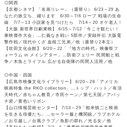
◎関西
【京都シネマ】「名画リレー」（週替り） 6/23～29 あ
なたの旅立ち、綴ります 6/30～7/6 ロープ 戦場の生命
線 7/7～13 小説家を見つけたら 7/14～20 オケ老人！
【大阪 新世界日劇東映】 6/15～7/12「今こそ観たい！
東映傑作大会」…仁義なき戦い 5部作／実録外伝 大阪電
撃作戦／現代やくざ 血桜三兄弟／他（週替り2本立）
【吹田文化会館】 6/20～22「『地方の時代』映像祭フ
ォーラム in メイシアター」…防衛フェリー 民間船と戦
争／木魚とライフル 広がる自衛隊の民間人活用／他
◎中国・四国
【広島市映像文化ライブラリー】 6/20～28「アメリカ
映画特集 the RKO collection」…トップ・ハット／有頂
天時代／赤ちゃん教育／市民ケーン／第七天国／アパッ
チ砦／黄色いリボン
【山口情報芸術センター】 7/13～29「相米慎二と映画
を生きる俳優たち」…セーラー服と機関銃／ラブホテル
／お引越し／台風クラブ／魚影の群れ／光る女／他