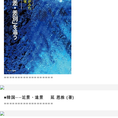
==================
■韓国──近景・遠景 延 恩株 (著)
==================