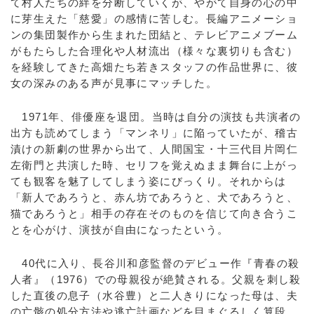
て村人たちの絆を分断していくが、やがて自身の心の中
に芽生えた「慈愛」の感情に苦しむ。長編アニメーショ
ンの集団製作から生まれた団結と、テレビアニメブーム
がもたらした合理化や人材流出（様々な裏切りも含む）
を経験してきた高畑たち若きスタッフの作品世界に、彼
女の深みのある声が見事にマッチした。
1971年、俳優座を退団。当時は自分の演技も共演者の
出方も読めてしまう「マンネリ」に陥っていたが、稽古
漬けの新劇の世界から出て、人間国宝・十三代目片岡仁
左衛門と共演した時、セリフを覚えぬまま舞台に上がっ
ても観客を魅了してしまう姿にびっくり。それからは
「新人であろうと、赤ん坊であろうと、犬であろうと、
猫であろうと」相手の存在そのものを信じて向き合うこ
とを心がけ、演技が自由になったという。
40代に入り、長谷川和彦監督のデビュー作『青春の殺
人者』（1976）での母親役が絶賛される。父親を刺し殺
した直後の息子（水谷豊）と二人きりになった母は、夫
の亡骸の処分方法や逃亡計画などを目まぐるしく算段