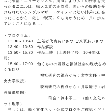
ス北東部・ニューカッスル。病気により大工の仕事を失
ったダニエルは、職人気質の正義漢。国からの援助を受
けられないシングルマザー・ケイティと幼い姉弟に出会
ったことから、厳しい現実に立ち向かうため、共に歩ん
でいくことになる…。
・プログラム：
13:30～13:40 主催者代表あいさつ ご来賓あいさつ
13:40～13:50 作品解説
13:50～15:30 作品上映 （上映終了後、10分間休
憩）
15:40～17:00 働くものの困難と福祉社会の現状をめ
ぐる対話
福祉研究の視点から：宮本太郎（中
央大学教授）
映画研究の視点から：井坂能行（岩
波映像顧問）
司会：鈴木不二一（働く文化ネ
ット理事）
詳しくは、働く文化ネット公式ブログをご確認くださ