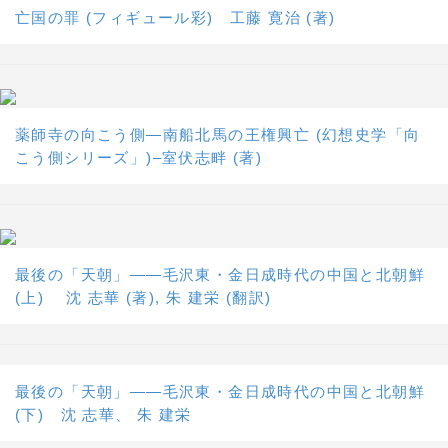
亡国の罪 (フィギュール彩) 工藤 寛治 (著)
薬師寺の向こう側―南船北馬の王権興亡 (幻想史学「向
こう側シリーズ」)–室伏志畔 (著)
最後の「天朝」――毛沢東・金日成時代の中国と北朝鮮
(上) 沈 志華 (著), 朱 建栄 (翻訳)
最後の「天朝」――毛沢東・金日成時代の中国と北朝鮮
(下) 沈 志華、 朱 建栄