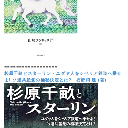
==================
杉原千畝とスターリン
-
ユダヤ人をシベリア鉄道へ乗せ
よ! ソ連共産党の極秘決定とは?
石郷岡 建 (著)