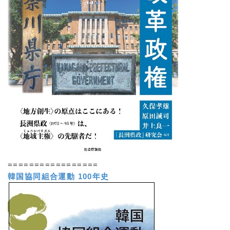
=================
韓国協同組合運動 100年史