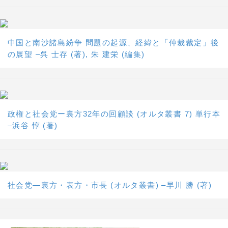
中国と南沙諸島紛争 問題の起源、経緯と「仲裁裁定」後
の展望 –呉 士存 (著), 朱 建栄 (編集)
政権と社会党ー裏方32年の回顧談 (オルタ叢書 7) 単行本
–浜谷 惇 (著)
社会党―裏方・表方・市長 (オルタ叢書) –早川 勝 (著)