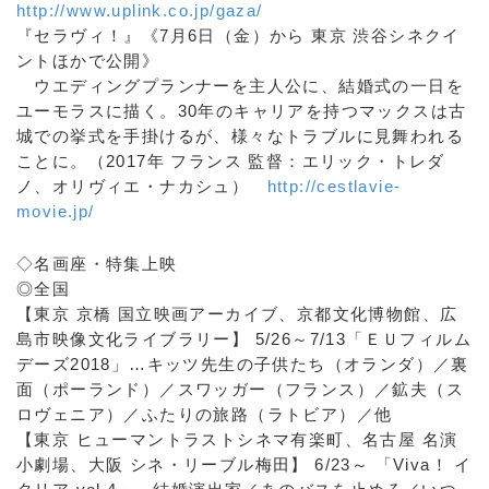
http://www.uplink.co.jp/gaza/
『セラヴィ！』《7月6日（金）から 東京 渋谷シネクイ
ントほかで公開》
ウエディングプランナーを主人公に、結婚式の一日を
ユーモラスに描く。30年のキャリアを持つマックスは古
城での挙式を手掛けるが、様々なトラブルに見舞われる
ことに。（2017年 フランス 監督：エリック・トレダ
ノ、オリヴィエ・ナカシュ）
http://cestlavie-
movie.jp/
◇名画座・特集上映
◎全国
【東京 京橋 国立映画アーカイブ、京都文化博物館、広
島市映像文化ライブラリー】 5/26～7/13「ＥＵフィルム
デーズ2018」…キッツ先生の子供たち（オランダ）／裏
面（ポーランド）／スワッガー（フランス）／鉱夫（ス
ロヴェニア）／ふたりの旅路（ラトビア）／他
【東京 ヒューマントラストシネマ有楽町、名古屋 名演
小劇場、大阪 シネ・リーブル梅田】 6/23～ 「Viva！ イ