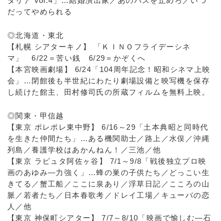
タリア vol.4」…結婚演出家／あのバスを止めろ／いつ
だってやめられる
◎北海道・東北
【札幌 シアターキノ】 「ＫＩＮＯフライデーシネ
マ」 6/22＝苦い銭 6/29＝かぞくへ
【本宮映画劇場】 6/24「104周年記念！昭和シネマ上映
会」…閉館後も半世紀にわたり劇場設備と映写機を保存
し続けた館主、田村修司氏の所蔵フィルムを無料上映。
◎関東・甲信越
【東京 ポレポレ東中野】 6/16～29「土本典昭と同時代
を生きた仲間たち」…ある機関助士／路上／水俣／沖縄
列島／養護学校はあかんねん！／三池／他
【東京 ラピュタ阿佐ヶ谷】 7/1～9/8「戦後独立プロ映
画のあゆみ―力強く」…蜂の巣の子供たち／どっこい生
きてる／蟹工船／ここに泉あり／浮草日記／こころの山
脈／若者たち／日本春歌考／ドレイ工場／キューバの恋
人／他
【東京 神保町シアター】 7/7～8/10「映画で愉しむ―石