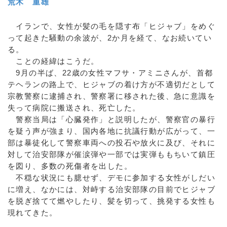
荒木 重雄
イランで、女性が髪の毛を隠す布「ヒジャブ」をめぐ
って起きた騒動の余波が、2か月を経て、なお続いてい
る。
ことの経緯はこうだ。
9月の半ば、22歳の女性マフサ・アミニさんが、首都
テヘランの路上で、ヒジャブの着け方が不適切だとして
宗教警察に逮捕され、警察署に移された後、急に意識を
失って病院に搬送され、死亡した。
警察当局は「心臓発作」と説明したが、警察官の暴行
を疑う声が強まり、国内各地に抗議行動が広がって、一
部は暴徒化して警察車両への投石や放火に及び、それに
対して治安部隊が催涙弾や一部では実弾ももちいて鎮圧
を図り、多数の死傷者を出した。
不穏な状況にも臆せず、デモに参加する女性がしだい
に増え、なかには、対峙する治安部隊の目前でヒジャブ
を脱ぎ捨てて燃やしたり、髪を切って、挑発する女性も
現れてきた。