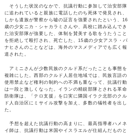
そうした状況のなかで、抗議行動に参加して治安部隊
に追われていると親族に電話したのち死体で発見され、
しかも遺族が警察から嘘の証言を強要されたという、16
歳の少女ニカ・シャカラミさんや、高校に踏み込んでき
た治安部隊が強要した、体制を賛美する歌をうたうこと
を拒絶して殴打され、死亡した、15歳の少女アスラ・パ
ナヒさんのことなどは、海外のマスメディアでも広く報
道された。
アミニさんが少数民族のクルド系だったことも事態を
複雑にした。西部のクルド人居住地域では、民族言語の
使用禁止など権利の制約への不満も重なって、抗議行動
は一段と激しくなった。イランの精鋭部隊とされる革命
防衛隊は、「テロ支援」を口実に隣国イラク北部のクル
ド人自治区にミサイル攻撃を加え、多数の犠牲者を出し
た。
予想を超えた抗議行動の高まりに、最高指導者ハメネ
イ師は、抗議行動は米国やイスラエルが仕組んだものと