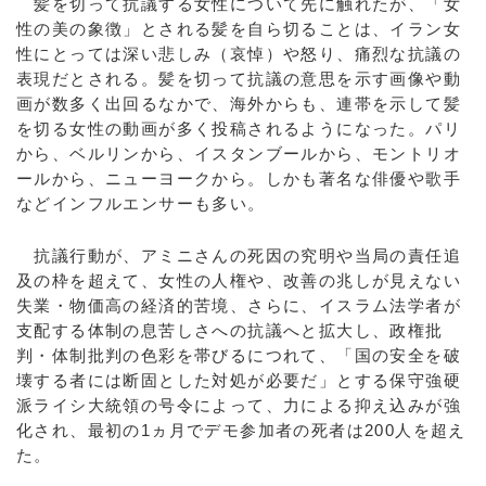
髪を切って抗議する女性について先に触れたが、「女
性の美の象徴」とされる髪を自ら切ることは、イラン女
性にとっては深い悲しみ（哀悼）や怒り、痛烈な抗議の
表現だとされる。髪を切って抗議の意思を示す画像や動
画が数多く出回るなかで、海外からも、連帯を示して髪
を切る女性の動画が多く投稿されるようになった。パリ
から、ベルリンから、イスタンブールから、モントリオ
ールから、ニューヨークから。しかも著名な俳優や歌手
などインフルエンサーも多い。
抗議行動が、アミニさんの死因の究明や当局の責任追
及の枠を超えて、女性の人権や、改善の兆しが見えない
失業・物価高の経済的苦境、さらに、イスラム法学者が
支配する体制の息苦しさへの抗議へと拡大し、政権批
判・体制批判の色彩を帯びるにつれて、「国の安全を破
壊する者には断固とした対処が必要だ」とする保守強硬
派ライシ大統領の号令によって、力による抑え込みが強
化され、最初の1ヵ月でデモ参加者の死者は200人を超え
た。