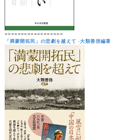
==================
「満蒙開拓民」の悲劇を越えて
-
大類善啓編著