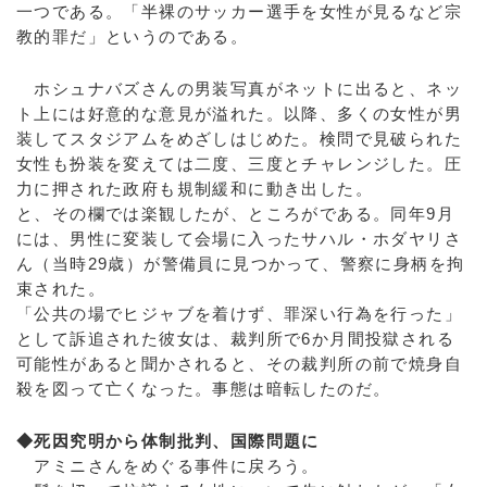
一つである。「半裸のサッカー選手を女性が見るなど宗
教的罪だ」というのである。
ホシュナバズさんの男装写真がネットに出ると、ネッ
ト上には好意的な意見が溢れた。以降、多くの女性が男
装してスタジアムをめざしはじめた。検問で見破られた
女性も扮装を変えては二度、三度とチャレンジした。圧
力に押された政府も規制緩和に動き出した。
と、その欄では楽観したが、ところがである。同年9月
には、男性に変装して会場に入ったサハル・ホダヤリさ
ん（当時29歳）が警備員に見つかって、警察に身柄を拘
束された。
「公共の場でヒジャブを着けず、罪深い行為を行った」
として訴追された彼女は、裁判所で6か月間投獄される
可能性があると聞かされると、その裁判所の前で焼身自
殺を図って亡くなった。事態は暗転したのだ。
◆死因究明から体制批判、国際問題に
アミニさんをめぐる事件に戻ろう。