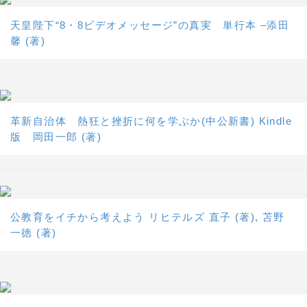
天皇陛下“8・8ビデオメッセージ”の真実 単行本 –添田
馨 (著)
革新自治体 熱狂と挫折に何を学ぶか(中公新書) Kindle
版 岡田一郎 (著)
公教育をイチから考えよう リヒテルズ 直子 (著), 苫野
一徳 (著)