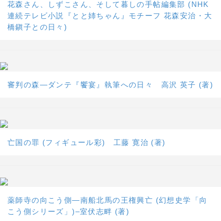
花森さん、しずこさん、そして暮しの手帖編集部 (NHK
連続テレビ小説『とと姉ちゃん』モチーフ 花森安治・大
橋鎭子との日々)
審判の森―ダンテ『饗宴』執筆への日々 高沢 英子 (著)
亡国の罪 (フィギュール彩) 工藤 寛治 (著)
薬師寺の向こう側―南船北馬の王権興亡 (幻想史学「向
こう側シリーズ」)–室伏志畔 (著)