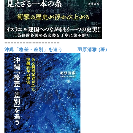
==================
沖縄「格差・差別」を追う 羽原清雅 (著)