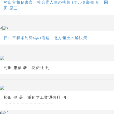
村山首相秘書官ー社会党人生の軌跡 (オルタ叢書 6) 園
田 原三
<
>
日ロ平和条約締結の活路―北方領土の解決策
村田 忠禧 著 花伝社 刊
松田 健 著 重化学工業通信社 刊
＝＝＝＝＝＝＝＝＝＝＝＝
(
)