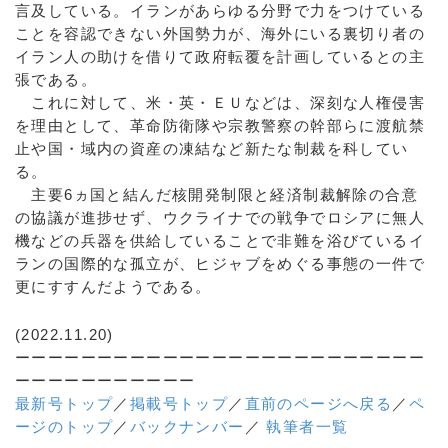
言及している。イランがあらゆる分野で力をつけている
ことを容認できない外国勢力が、海外にいる裏切り者の
イラン人の助けを借りて政府転覆を計画しているとの主
張である。
これに対して、米・英・ＥＵなどは、深刻な人権侵害
を理由として、革命防衛隊や宗教警察の幹部らに渡航禁
止や国・域内の資産の凍結など新たな制裁を科してい
る。
主要6ヵ国と結んだ核開発制限と経済制裁解除の合意
の協議が進捗せず、ウクライナでの戦争でロシアに無人
機などの兵器を供給していることで非難を浴びているイ
ランの国際的な孤立が、ヒジャブをめぐる事態の一件で
更にすすんだようである。
(2022.11.20)
ーーーーーーーーーーーーーーーーーーーーーーーーー
ーーーーーーーーーーー
最新号トップ
／
掲載号トップ
／
直前のページへ戻る
／
ペ
ージのトップ
／
バックナンバー
／
執筆者一覧