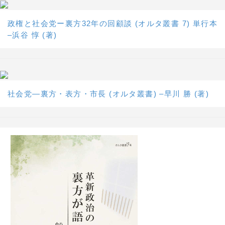
政権と社会党ー裏方32年の回顧談 (オルタ叢書 7) 単行本
–浜谷 惇 (著)
社会党―裏方・表方・市長 (オルタ叢書) –早川 勝 (著)