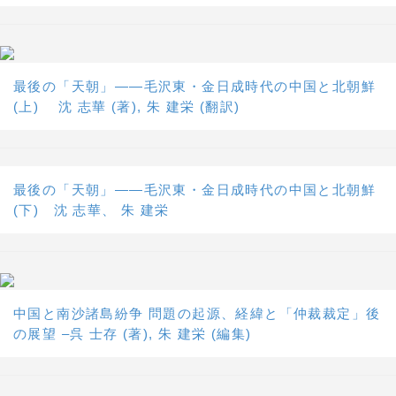
最後の「天朝」――毛沢東・金日成時代の中国と北朝鮮
(上) 沈 志華 (著), 朱 建栄 (翻訳)
最後の「天朝」――毛沢東・金日成時代の中国と北朝鮮
(下) 沈 志華、 朱 建栄
中国と南沙諸島紛争 問題の起源、経緯と「仲裁裁定」後
の展望 –呉 士存 (著), 朱 建栄 (編集)