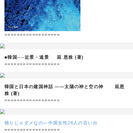
==================
■韓国──近景・遠景 延 恩株 (著)
==================
韓国と日本の建国神話 ——太陽の神と空の神 延恩
株 (著)
==================
独りじゃダメなの―中国女性26人の言い分
==================