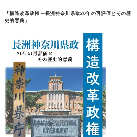
「構造改革政権 ─長洲神奈川県政20年の再評価とその歴
史的意義」