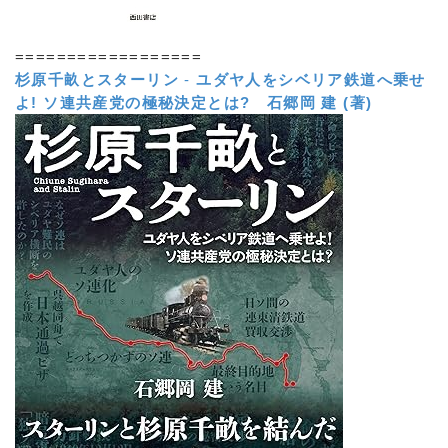
==================
杉原千畝とスターリン
-
ユダヤ人をシベリア鉄道へ乗せ
よ! ソ連共産党の極秘決定とは?
石郷岡 建 (著)