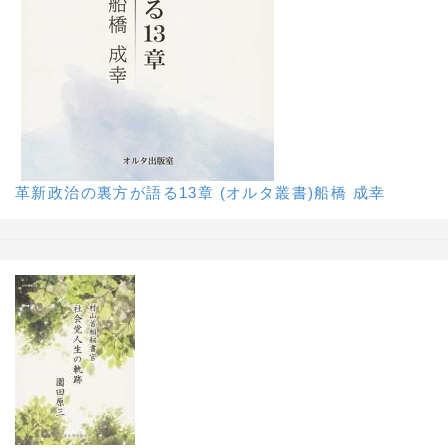
革新政治の裏方が語る13章 (オルタ叢書)船橋 成幸