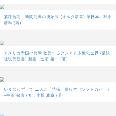
落穂拾記―新聞記者の後始末 (オルタ叢書) 単行本 –羽原
清雅 (著)
アメリカ帝国の終焉 勃興するアジアと多極化世界 (講談
社現代新書) 新書 –進藤 榮一 (著)
いま言わずして 二人誌「埴輪」単行本（ソフトカバー）
–宇治 敏彦 (著), 小榑 雅章 (著)