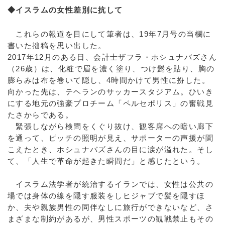
◆イスラムの女性差別に抗して
これらの報道を目にして筆者は、19年7月号の当欄に
書いた拙稿を思い出した。
2017年12月のある日、会計士ザフラ・ホシュナバズさん
（26歳）は、化粧で眉を濃く塗り、つけ髭を貼り、胸の
膨らみは布を巻いて隠し、4時間かけて男性に扮した。
向かった先は、テヘランのサッカースタジアム。ひいき
にする地元の強豪プロチーム「ペルセポリス」の奮戦見
たさからである。
緊張しながら検問をくぐり抜け、観客席への暗い廊下
を通って、ピッチの照明が見え、サポーターの声援が聞
こえたとき、ホシュナバズさんの目に涙が溢れた。そし
て、「人生で革命が起きた瞬間だ」と感じたという。
イスラム法学者が統治するイランでは、女性は公共の
場では身体の線を隠す服装をしヒジャブで髪を隠すほ
か、夫や親族男性の同伴なしに旅行ができないなど、さ
まざまな制約があるが、男性スポーツの観戦禁止もその