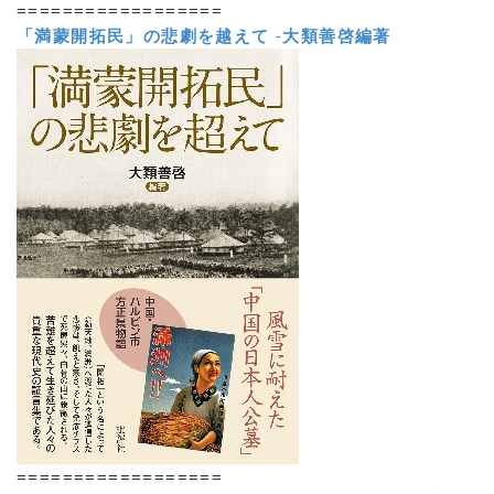
==================
「満蒙開拓民」の悲劇を越えて
-
大類善啓編著
==================