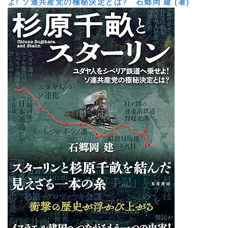
よ! ソ連共産党の極秘決定とは?
石郷岡 建 (著)