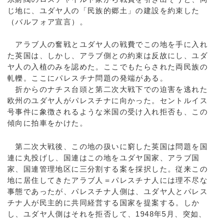
じ地に、ユダヤ人の「民族的郷土」の建設を約束した
（バルフォア宣言）。
アラブ人の奮戦とユダヤ人の戦費でこの地を手に入れ
た英国は、しかし、アラブ側との約束は反故にし、ユダ
ヤ人の入植のみを認めた。ここでもたらされた両民族の
軋轢。ここにパレスチナ問題の発端がある。
折からのナチス台頭と第二次大戦下での迫害を逃れた
欧州のユダヤ人がパレスチナに向かった。セントルイス
号事件に象徴されるような米国の受け入れ拒否も、この
傾向に拍車をかけた。
第二次大戦後、この地の扱いに窮した英国は問題を国
連に丸投げし、国連はこの地をユダヤ国家、アラブ国
家、国連管理地区に三分割する案を採択した。従来この
地に居住してきたアラブ人＝パレスチナ人には理不尽な
事態であったが、パレスチナ人側は、ユダヤ人とパレス
チナ人が民主的に共同経営する国家を提案する。しか
し、ユダヤ人側はそれを拒否して、1948年5月、突如、