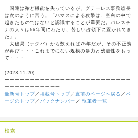
国連は殆ど機能を失っているが、グテーレス事務総長
は次のように言う。「ハマスによる攻撃は、空白の中で
起きたものではないと認識することが重要だ。パレスチ
ナの人々は56年間にわたり、苦しい占領下に置かれてき
た」。
大破局（ナクバ）から数えれば75年だが、その不正義
が再び・・・これまでにない規模の暴力と残虐性をもっ
て・・・
(2023.11.20)
ーーーーーーーーーーーーーーーーーーーーーーーーー
ーーーーーーーーーーー
最新号トップ
／
掲載号トップ
／
直前のページへ戻る
／
ペ
ージのトップ
／
バックナンバー
／
執筆者一覧
検索