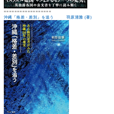
==================
沖縄「格差・差別」を追う 羽原清雅 (著)