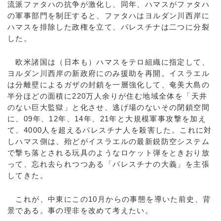
流派ファタハの抗争が激化し、同年、ハマスがファタハ
の軍事部門を制圧すると、ファタハはヨルダン川西岸に
ハマスを排除した政権を立て、パレスチナは二つに分裂
した。
欧米諸国は（日本も）ハマスをテロ組織に指定して、
ヨルダン川西岸の新政府にのみ援助を再開。イスラエル
は分離壁によるガザの封鎖を一層強化して、奄美大島の
半分ほどの面積に220万人余りが住む地域全体を「天井
のない巨大監獄」と化させ、逃げ場のないその閉鎖空間
に、09年、12年、14年、21年と大規模軍事攻撃を加え
て、4000人を超えるパレスチナ人を殺害した。これに対
しハマス側は、殆どがイスラエルの最新鋭防空システム
で撃ち落とされる玩具のようなロケット弾をときおり放
って、忘れ去られつつある「パレスチナの大義」を主張
してきた。
これが、中東にこの10月からの事態を導いた前史、背
景である。事の理非を改めて考えたい。