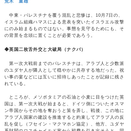
荒木 重雄
中東・パレスチナを覆う混乱と悲惨は、10月7日の、
イスラム組織ハマスによる意表を突いたイスラエル攻撃
にのみ始まるものではない。事態を見守るためにも、そ
の背景を念頭に置くことが必要であろう。
◆英国二枚舌外交と大破局（ナクバ）
第一次大戦前までのパレスチナは、アラブ人と少数派
のユダヤ人が隣人として穏やかに共存する地だった。祝
い事の宴などには互いに招待しあったことが記録に残さ
れている。
ところが、メソポタミアの石油と小麦に目をつけた英
国は、第一次大戦が始まると、ドイツ側についたオスマ
ン帝国からその地を奪おうと策を弄し、戦後、この地に
アラブ人国家の建設を推進すると約束してアラブ人の反
乱を促し（フセイン・マクマホン協定）、他方、ユダヤ
系財閥のロスチャイルド家から戦費を引き出そうと、同