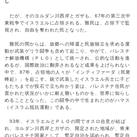
し
だが、そのヨルダン川西岸とガザも、67年の第三次中
東戦争でイスラエルに占領される。難民は、占領下で監
視され、自由を奪われた民となった。
難民の間からは、故郷への帰還と民族独立を求める運
動が武装ゲリラ闘争も含めて起こり、やがて、パレスチ
ナ解放機構（ＰＬＯ）として統一され、公的な活動を進
めるが、国際政治に翻弄されるなど成果を上げられない
中で、87年、占領地の人々が「インティファーダ（民衆
蜂起）」を起こす。銃で武装したイスラエル兵士に子ど
もたちまでが投石で立ち向かう姿は、パレスチナ住民が
置かれた状況がいかに耐え難いものかを、世界に知らし
めることとなった。この闘争の中で生まれたのがハマス
（イスラム抵抗運動）である。
93年、イスラエルとＰＬＯの間でオスロ合意が結ば
れ、ヨルダン川西岸とガザの、限定された地域が、将来
のパレスチナ国家として、暫定自治を認められ、暫定自