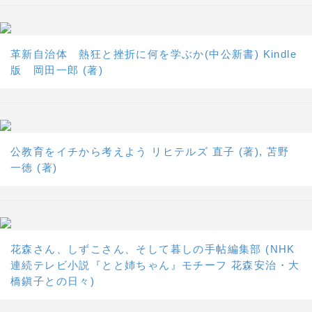
革新自治体 熱狂と挫折に何を学ぶか(中公新書) Kindle
版 岡田一郎 (著)
公教育をイチから考えよう リヒテルズ 直子 (著), 苫野
一徳 (著)
花森さん、しずこさん、そして暮しの手帖編集部 (NHK
連続テレビ小説『とと姉ちゃん』モチーフ 花森安治・大
橋鎭子との日々)