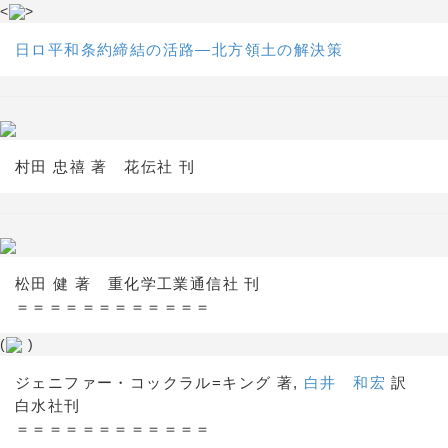
<
>
日ロ平和条約締結の活路―北方領土の解決策
村田 忠禧 著 花伝社 刊
松田 健 著 重化学工業通信社 刊
＝＝＝＝＝＝＝＝＝＝＝＝
(
)
ジェニファー・コックラル=キング 著,
白井 和宏
訳
白水社刊
＝＝＝＝＝＝＝＝＝＝＝＝