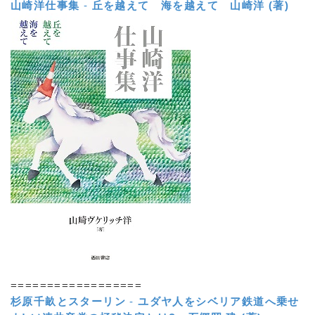
山崎洋仕事集
-
丘を越えて 海を越えて
山崎洋 (著)
==================
杉原千畝とスターリン
-
ユダヤ人をシベリア鉄道へ乗せ