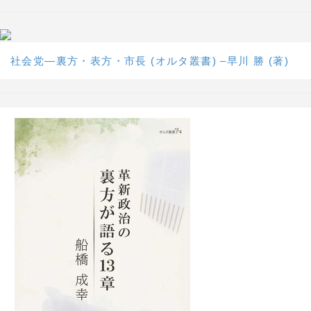
社会党―裏方・表方・市長 (オルタ叢書) –早川 勝 (著)