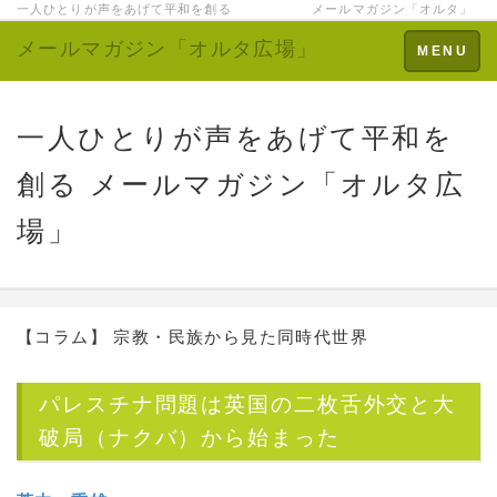
一人ひとりが声をあげて平和を創る メールマガジン「オルタ」
メールマガジン「オルタ広場」
Toggle
MENU
navigation
一人ひとりが声をあげて平和を
創る メールマガジン「オルタ広
場」
【コラム】 宗教・民族から見た同時代世界
パレスチナ問題は英国の二枚舌外交と大
破局（ナクバ）から始まった