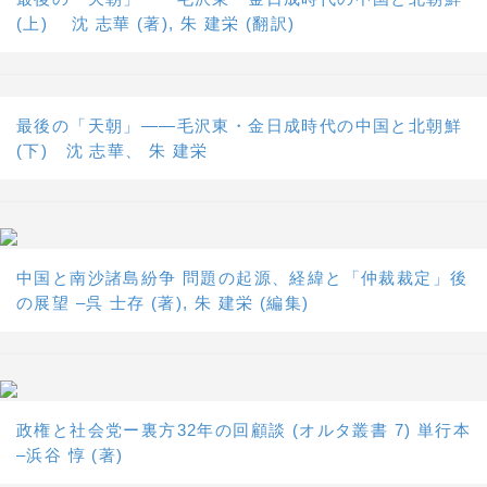
(上) 沈 志華 (著), 朱 建栄 (翻訳)
最後の「天朝」――毛沢東・金日成時代の中国と北朝鮮
(下) 沈 志華、 朱 建栄
中国と南沙諸島紛争 問題の起源、経緯と「仲裁裁定」後
の展望 –呉 士存 (著), 朱 建栄 (編集)
政権と社会党ー裏方32年の回顧談 (オルタ叢書 7) 単行本
–浜谷 惇 (著)