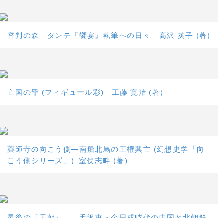
審判の森―ダンテ『饗宴』執筆への日々 高沢 英子 (著)
亡国の罪 (フィギュール彩) 工藤 寛治 (著)
薬師寺の向こう側―南船北馬の王権興亡 (幻想史学「向
こう側シリーズ」)–室伏志畔 (著)
最後の「天朝」――毛沢東・金日成時代の中国と北朝鮮