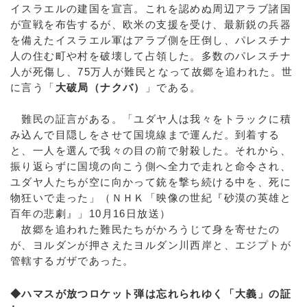
イスラエルの建国を宣言。これを認めぬ周辺アラブ諸国
が宣戦を布告するが、欧米の支援を受け、最新鋭の兵器
を備えたイスラエル軍はアラブ側を圧倒し、パレスチナ
人の住む町や村を破壊して占領した。多数のパレスチナ
人が死傷し、75万人が難民となって故郷を追われた。世
に言う「
大破局（ナクバ）
」である。
難民の証言がある。「ユダヤ人は我々をトラックに積
み込んで目隠しをさせて国境線まで運んだ。到着する
と、一人を選んで我々の目の前で射殺した。それから、
振り返らずに国境の向こう側へ全力で走れと命令され、
ユダヤ人たちが空に向かって銃を撃ち続ける中を、死に
物狂いで走った」（ＮＨＫ「映像の世紀『砂漠の英雄と
百年の悲劇』」10月16日放送）
故郷を追われた難民たちがかろうじて身を寄せたの
が、ヨルダンが押さえたヨルダン川西岸と、エジプトが
管轄するガザであった。
◆ハマスが放つロケット弾は忘れられゆく「大義」の証