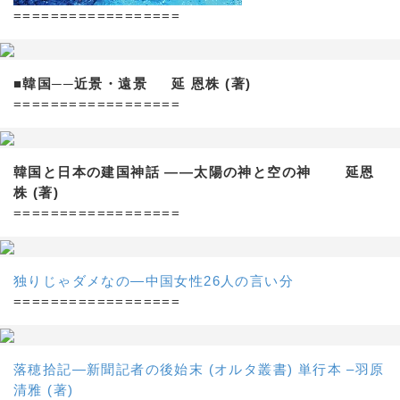
==================
■韓国──近景・遠景 延 恩株 (著)
==================
韓国と日本の建国神話 ——太陽の神と空の神 延恩
株 (著)
==================
独りじゃダメなの―中国女性26人の言い分
==================
落穂拾記―新聞記者の後始末 (オルタ叢書) 単行本 –羽原
清雅 (著)