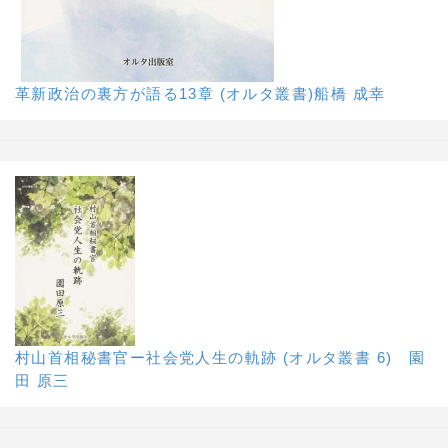
革新政治の裏方が語る13章 (オルタ叢書)船橋 成幸
村山首相秘書官ー社会党人生の軌跡 (オルタ叢書 6) 園
田 原三