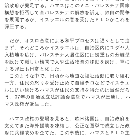
治政府が発足する。ハマスはこのミニ・パレスチナ国家
構想を拒否して全パレスチナの解放を訴え、独自の闘争
を展開するが、イスラエルの意を受けたＰＬＯがこれを
弾圧する。
だが、オスロ合意による和平プロセスは遅々として進
まず、それどころかイスラエルは、自治区内にユダヤ人
入植地を広げ、パレスチナ人居住区には幾重もの分離壁
を設けて厳しい検問で人や生活物資の移動を妨げ、軍に
よる弾圧も日常と化した。
このような中で、日頃から地道な福祉活動に取り組む
一方、住民の怒りを受け止めて自爆テロなどでイスラエ
ルに抗い続けるハマスが住民の支持を得たのは当然だろ
う。07年の自治区立法評議会選挙でハマスが圧勝し、ハ
マス政権が誕生した。
ハマス政権の登場を見ると、欧米諸国は、自治政府を
支えてきた海外援助を凍結し、公正な選挙で成立した政
府に兵糧攻めを企てた。この事態に、ハマスとＰＬＯ主