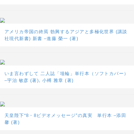
アメリカ帝国の終焉 勃興するアジアと多極化世界 (講談
社現代新書) 新書 –進藤 榮一 (著)
いま言わずして 二人誌「埴輪」単行本（ソフトカバー）
–宇治 敏彦 (著), 小榑 雅章 (著)
天皇陛下“8・8ビデオメッセージ”の真実 単行本 –添田
馨 (著)