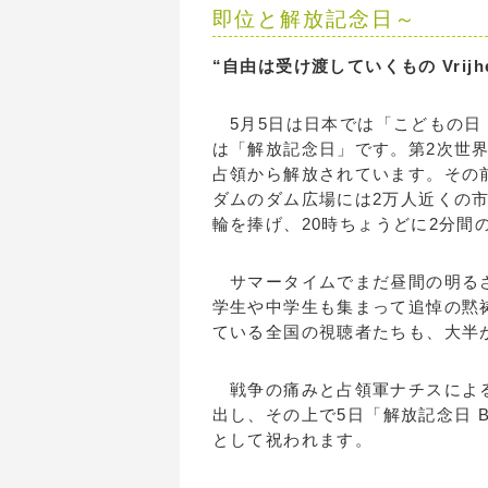
即位と解放記念日～
“自由は受け渡していくもの Vrijheid 
5月5日は日本では「こどもの日
は「解放記念日」です。第2次世
占領から解放されています。その
ダムのダム広場には2万人近くの
輪を捧げ、20時ちょうどに2分間
サマータイムでまだ昼間の明るさ
学生や中学生も集まって追悼の黙
ている全国の視聴者たちも、大半
戦争の痛みと占領軍ナチスによる
出し、その上で5日「解放記念日 Bevri
として祝われます。