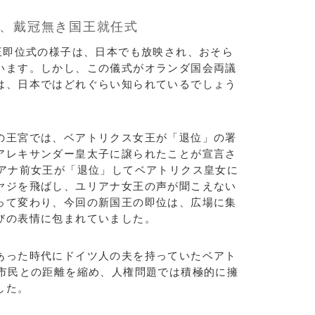
、戴冠無き国王就任式
王即位式の様子は、日本でも放映され、おそら
います。しかし、この儀式がオランダ国会両議
は、日本ではどれぐらい知られているでしょう
王宮では、ベアトリクス女王が「退位」の署
アレキサンダー皇太子に譲られたことが宣言さ
リアナ前女王が「退位」してベアトリクス皇女に
ヤジを飛ばし、ユリアナ女王の声が聞こえない
って変わり、今回の新国王の即位は、広場に集
びの表情に包まれていました。
った時代にドイツ人の夫を持っていたベアト
、市民との距離を縮め、人権問題では積極的に擁
した。