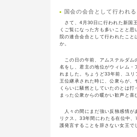
国会の会合として行われる
さて、4月30日に行われた新国
くご覧になった方も多いことと思
院の連合会合として行われたこと
か。
この日の午前、アムステルダムの
名をし、君主の地位がウィレム・
れました。ちょうど33年前、ユ
王位継承された時に、公衆らが、
くらいに騒然としていたのとは打
まった公衆からの暖かい歓声と喜
人々の間にまだ強い反独感情があ
リクス。33年間にわたる在位中
護発言することを辞さない女王で