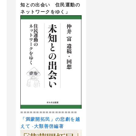
知との出会い 住民運動の
ネットワークをゆく」
==================
「満蒙開拓民」の悲劇を越
えて
-
大類善啓編著