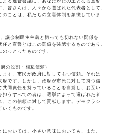
による連合会議に、あなたがたの王となる宣誓
す。皆さんは、人々から選ばれた代表者として、
このことは、私たちの立憲体制を象徴していま
て、議会制民主主義と切っても切れない関係を
就任と宣誓とはこの関係を確認するものであり、
にのっとったものです。
政府の役割・相互信頼）
します。市民が政府に対してもつ信頼。それは
政府です。しかし、政府が市民に対して持つ信
て共同責任を持っていることを自覚し、お互い
を担うすべての者は、選挙によって選ばれた者
れ、この信頼に対して貢献します。デモクラシ
ていくものです。
とにおいては、小さい意味においても、また、