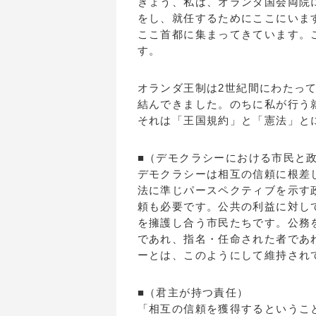
きょう、私は、オランダ国会両院
をし、就任するためにここにいま
ここ首都に集まってきています。
す。
オランダ王制は2世紀間にわたっ
結んできました。のちに私が行う
それは「王国規約」と「憲法」と
■（デモクラシーにおける市民と
デモクラシーは相互の信頼に根差
法に準じパースペクティブを示す
頼も必要です。公共の利益に対し
を擁護し合う市民たちです。公務
であれ、指名・任命された者であ
ーとは、このようにして維持され
■（君主が持つ責任）
「相互の信頼を獲得するというこ