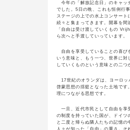
今年の「解放記念日」のキャッチ
でした。5日の晩、これも恒例行
ステージの上での水上コンサート
続々と集まってきます。開幕を間
「自由は受け渡していくもの Vrijhe
ら次へと手渡していっています。
自由を享受していることの喜びを
いう意味と、もう一つ、世界に対
していくものという意味との二つ
17世紀のオランダは、ヨーロッ
啓蒙思想の揺籃となった土地です
理につながる思想です。
一旦、近代市民として自由を享受
の制度を持っていた国が、ドイツ
と二度と帰らぬ隣人たちの記憶の
人々が知った「自由」の重さ。そ