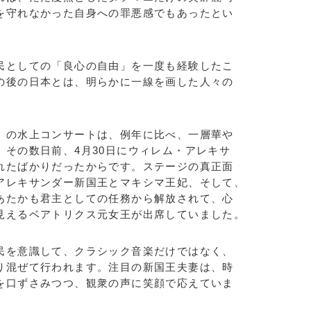
を守れなかった自身への罪悪感でもあったとい
としての「良心の自由」を一度も経験したこ
の後の日本とは、明らかに一線を画した人々の
。
の水上コンサートは、例年に比べ、一層華や
その数日前、4月30日にウィレム・アレキサ
れたばかりだったからです。ステージの真正面
アレキサンダー新国王とマキシマ王妃、そして、
あたかも君主としての任務から解放されて、心
見えるベアトリクス元女王が出席していました。
を意識して、クラシック音楽だけではなく、
り混ぜて行われます。注目の新国王夫妻は、時
を口ずさみつつ、観衆の声に笑顔で応えていま