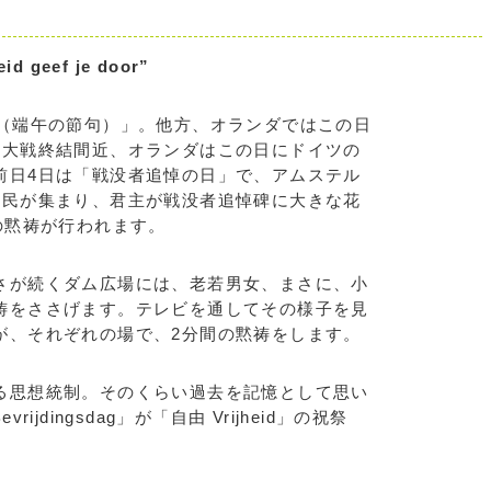
geef je door”
（端午の節句）」。他方、オランダではこの日
界大戦終結間近、オランダはこの日にドイツの
前日4日は「戦没者追悼の日」で、アムステル
市民が集まり、君主が戦没者追悼碑に大きな花
の黙祷が行われます。
が続くダム広場には、老若男女、まさに、小
祷をささげます。テレビを通してその様子を見
が、それぞれの場で、2分間の黙祷をします。
思想統制。そのくらい過去を記憶として思い
jdingsdag」が「自由 Vrijheid」の祝祭