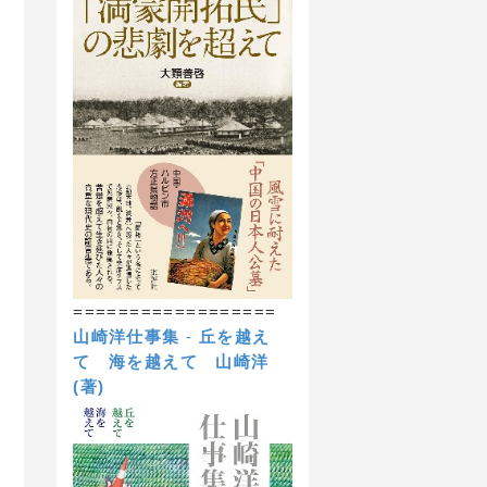
==================
山崎洋仕事集
-
丘を越え
て 海を越えて
山崎洋
(著)