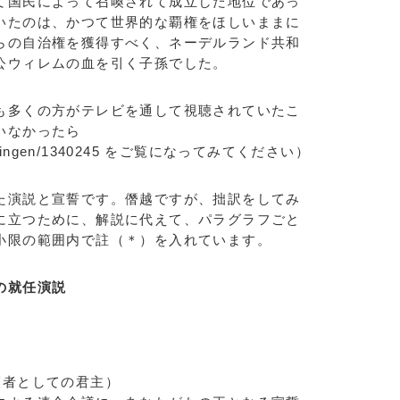
て国民によって召喚されて成立した地位であっ
いたのは、かつて世界的な覇権をほしいままに
らの自治権を獲得すべく、ネーデルランド共和
公ウィレムの血を引く子孫でした。
も多くの方がテレビを通して視聴されていたこ
いなかったら
afleveringen/1340245 をご覧になってみてください）
演説と宣誓です。僭越ですが、拙訳をしてみ
に立つために、解説に代えて、パラグラフごと
小限の範囲内で註（＊）を入れています。
の就任演説
護者としての君主）