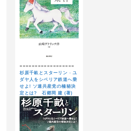
==================
杉原千畝とスターリン
-
ユ
ダヤ人をシベリア鉄道へ乗
せよ! ソ連共産党の極秘決
定とは?
石郷岡 建 (著)