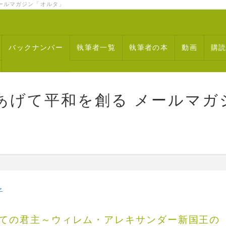
ルマガジン「オルタ」
バックナンバー
執筆者一覧
執筆者の本
動画
購
あげて平和を創る メールマガ
子
ての君主～ウィレム・アレキサンダー新国王の