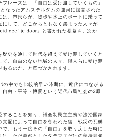
フレーズは、「自由は受け渡していくもの」
事となったアムステルダムの運河に設営された
には、市民らが、徒歩や水上のボートに乗って
近にして、どこからともなく集まった人々が
id geef je door」と書かれた横幕を、次か
歴史を通して世代を超えて受け渡していくと
して、自由のない地域の人々、隣人らに受け渡
があるのだ、と気づかされます。
パの中でも比較的早い時期に、近代につながる
。自由・平等・博愛という近代市民社会の3原
することを知り、議会制民主主義や法治国家
の支配によって自由を奪われた後、戦災の瓦礫
中で、もう一度その「自由」を取り戻した時に
れは、ただ漫然としたタテマエだけの美辞麗句