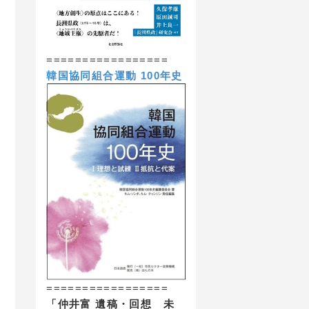
=================
韓国協同組合運動 100年史
=================
「仲井富 遺稿・回想 未