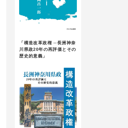
「構造改革政権 ─長洲神奈
川県政20年の再評価とその
歴史的意義」