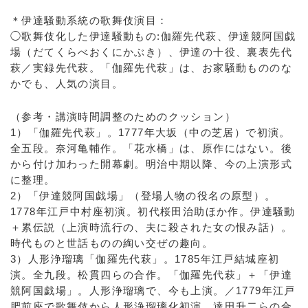
＊伊達騒動系統の歌舞伎演目：
◯歌舞伎化した伊達騒動もの:伽羅先代萩、伊達競阿国戯
場（だてくらべおくにかぶき）、伊達の十役、裏表先代
萩／実録先代萩。「伽羅先代萩」は、お家騒動もののな
かでも、人気の演目。
（参考・講演時間調整のためのクッション）
1）「伽羅先代萩」。1777年大坂（中の芝居）で初演。
全五段。奈河亀輔作。「花水橋」は、原作にはない。後
から付け加わった開幕劇。明治中期以降、今の上演形式
に整理。
2）「伊達競阿国戯場」（登場人物の役名の原型）。
1778年江戸中村座初演。初代桜田治助ほか作。伊達騒動
＋累伝説（上演時流行の、夫に殺された女の恨み話）。
時代ものと世話ものの綯い交ぜの趣向。
3）人形浄瑠璃「伽羅先代萩」。1785年江戸結城座初
演。全九段。松貫四らの合作。「伽羅先代萩」＋「伊達
競阿国戯場」。人形浄瑠璃で、今も上演。／1779年江戸
肥前座で歌舞伎から人形浄瑠璃化初演。達田升二らの合