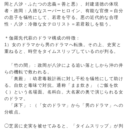
岡と八汐・ふたつの忠義＝善と悪）、封建道徳の体現
者・政岡：人徳なスーパーヒロイン、有能な官僚＝自分
の息子を犠牲にして、若君を守る。悪の近代的な合理
性・八汐：冷徹な女テロリスト＝若君殺しを狙う。
＊伽羅先代萩のドラマ構成の特徴：
1）女のドラマから男のドラマへ転換。その上、史実と
重ねると、時空をタイムスリップしているのが判る。
「竹の間」：政岡が八汐による追い落としから沖の井
らの機転で救われる。
「奥殿」：幼君毒殺計画に対し千松を犠牲にして助け
る。自炊と毒味で対抗。通称「まま炊き」（ご飯を炊
く）という名場面。名科白。大名家の奥で演じられる女
のドラマ。
「床下」：（「女のドラマ」から「男のドラマ」への
分岐点。
◯芝居に史実を被せてみると、「タイムスリップ」が判