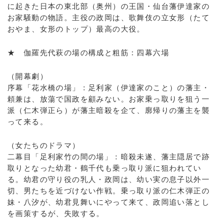
に起きた日本の東北部（奥州）の王国・仙台藩伊達家の
お家騒動の物語。主役の政岡は、歌舞伎の立女形（たて
おやま、女形のトップ）最高の大役。
★ 伽羅先代萩の場の構成と粗筋：四幕六場
（開幕劇）
序幕「花水橋の場」：足利家（伊達家のこと）の藩主・
頼兼は、放蕩で国政を顧みない。お家乗っ取りを狙う一
派（仁木弾正ら）が藩主暗殺を企て、廓帰りの藩主を襲
って来る。
（女たちのドラマ）
二幕目「足利家竹の間の場」：暗殺未遂、藩主隠居で跡
取りとなった幼君・鶴千代も乗っ取り派に狙われてい
る。幼君の守り役の乳人・政岡は、幼い実の息子以外一
切、男たちを近づけない作戦。乗っ取り派の仁木弾正の
妹・八汐が、幼君見舞いにやって来て、政岡追い落とし
を画策するが、失敗する。