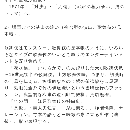
1671年：「対決」・「刃傷」（武家の権力争い。男の
ドラマ）へ。
2）場面ごとの演出の違い（複合型の演出、歌舞伎の見
本帳）。
歌舞伎はモンスター。歌舞伎の見本帳のように、いろい
ろなタイプの歌舞伎のいいとこ取りのエンターテインメ
ントを寄せ集める。
「花水橋」：おおらかで、のんびりした天明歌舞伎風
＝18世紀後半の歌舞伎。上方歌舞伎味。つまり、初演時
の芸風を伝える。象徴的なもの：紫の茶袱紗を吉原冠
り、紫地に金糸で竹の伊達縫いという当時流行のファッ
ション。典型的な和事の遊冶郎で殿様。荒唐無稽。
「竹の間」：江戸歌舞伎の科白劇。
「奥殿」：義太夫狂言。「糸に乗る」。浄瑠璃劇。ナ
レーション。竹本の語りと三味線の糸に乗る所作（演
技）。形で表現する。