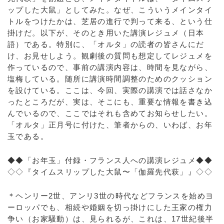
ップした大鼠」としてみた。なぜ、こういうメインタイ
トルをつけたかは、芝居の進行で判って来る、という仕
掛けだ。以下が、そのとき用いた講演レジュメ（日本
語）である。特別に、「オルタ」の読者の皆さんにだ
け、お見せしよう。観劇後の質問も想定してレジュメを
作っているので、事前の講演内容は、時間を見ながら、
塩梅している。随所に講演時間調整のためのクッション
を設けている。ここは、今回、実際の講演では話さなか
ったところだが、実は、そこにも、重要な情報を書き込
んでいるので、ここではそれも含めてお知らせしたい。
「オルタ」正月号に付けた、筆者からの、いわば、お年
玉である。
◆◆「お年玉」付録・フランス人への講演レジュメ◆◆
◇◇『タイムスリップした大鼠〜「伽羅先代萩」』◇◇
＊ヘンリー2世、アンリ3世の時代などフランスを始めヨ
ーロッパでも、相続や婚姻を切っ掛けにした王家の権力
争い（お家騒動）は、見られるが、これは、17世紀後半