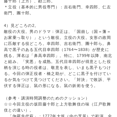
藤十郎（上方）、勘三郎。
＊立役（基本的に男役専門）：吉右衛門、幸四郎、仁左
衛門、團十郎。
4）見どころの2。
敵役の大役。男のドラマ：弾正は、「国崩し（国＝藩＝
お家乗っ取り）」という敵役。立役の大役。女形の政岡
に匹敵する役どころ。幸四郎、吉右衛門、團十郎ら。鼻
高で黒子のある五代目幸四郎（1764〜1838）が歴史に
残る。渾名は「鼻高幸四郎」。特に、1799年以降、南北
と組み、「実悪」を成熟。五代目幸四郎が得意とした役
柄を演じる時の役者は、敬意を表し、いまも黒子もつけ
る。今回の弾正役者・橋之助が、どこに黒子を付けてい
るか気をつけて見つけてください。「対決」で敗訴、平
伏する弾正は、鼠の形になる。鼠の妖術を使う。
（参考・講演時間調整のためのクッション）
☆☆今回主役の坂田藤十郎と上方歌舞伎の味（江戸歌舞
伎との違い）。
「伽羅先代萩」：1777年大坂（中の芝居）で初演。全