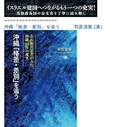
==================
沖縄「格差・差別」を追う 羽原清雅 (著)