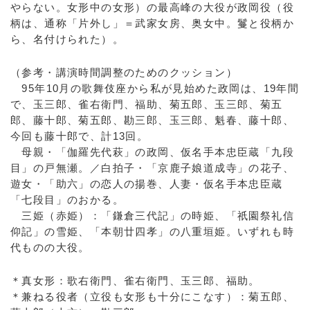
やらない。女形中の女形）の最高峰の大役が政岡役（役
柄は、通称「片外し」＝武家女房、奥女中。鬘と役柄か
ら、名付けられた）。
（参考・講演時間調整のためのクッション）
95年10月の歌舞伎座から私が見始めた政岡は、19年間
で、玉三郎、雀右衛門、福助、菊五郎、玉三郎、菊五
郎、藤十郎、菊五郎、勘三郎、玉三郎、魁春、藤十郎、
今回も藤十郎で、計13回。
母親・「伽羅先代萩」の政岡、仮名手本忠臣蔵「九段
目」の戸無瀬。／白拍子・「京鹿子娘道成寺」の花子、
遊女・「助六」の恋人の揚巻、人妻・仮名手本忠臣蔵
「七段目」のおかる。
三姫（赤姫）：「鎌倉三代記」の時姫、「祇園祭礼信
仰記」の雪姫、「本朝廿四孝」の八重垣姫。いずれも時
代ものの大役。
＊真女形：歌右衛門、雀右衛門、玉三郎、福助。
＊兼ねる役者（立役も女形も十分にこなす）：菊五郎、