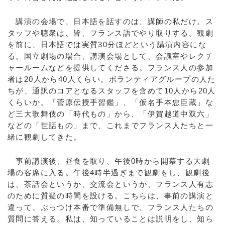
講演の会場で、日本語を話すのは、講師の私だけ。ス
タッフや聴衆は、皆、フランス語でやり取りする。観劇
を前に、日本語では実質30分ほどという講演内容にな
る。国立劇場の場合、講演会場として、会議室やレクチ
ャールームなどを提供してくださる。フランス人の参加
者は20人から40人くらい。ボランティアグループの人た
ちが、通訳のコアとなるスタッフを含めて10人から20人
くらいか。「菅原伝授手習鑑」、「仮名手本忠臣蔵」な
ど三大歌舞伎の「時代もの」から、「伊賀越道中双六」
などの「世話もの」まで、これまでフランス人たちと一
緒に観劇してきた。
事前講演後、昼食を取り、午後0時から開幕する大劇
場の客席に入る。午後4時半過ぎまで観劇をし、観劇後
は、茶話会というか、交流会というか、フランス人有志
のために質疑の時間を設ける。こちらは、事前の講演と
違って、ぶっつけ本番で準備無しで、フランス人たちの
質問に答える。私は、知っていることは説明をし、知ら