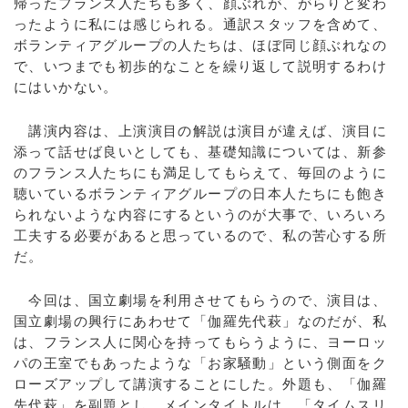
帰ったフランス人たちも多く、顔ぶれが、がらりと変わ
ったように私には感じられる。通訳スタッフを含めて、
ボランティアグループの人たちは、ほぼ同じ顔ぶれなの
で、いつまでも初歩的なことを繰り返して説明するわけ
にはいかない。
講演内容は、上演演目の解説は演目が違えば、演目に
添って話せば良いとしても、基礎知識については、新参
のフランス人たちにも満足してもらえて、毎回のように
聴いているボランティアグループの日本人たちにも飽き
られないような内容にするというのが大事で、いろいろ
工夫する必要があると思っているので、私の苦心する所
だ。
今回は、国立劇場を利用させてもらうので、演目は、
国立劇場の興行にあわせて「伽羅先代萩」なのだが、私
は、フランス人に関心を持ってもらうように、ヨーロッ
パの王室でもあったような「お家騒動」という側面をク
ローズアップして講演することにした。外題も、「伽羅
先代萩」を副題とし、メインタイトルは、「タイムスリ