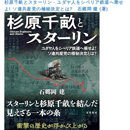
杉原千畝とスターリン
-
ユダヤ人をシベリア鉄道へ乗せ
よ! ソ連共産党の極秘決定とは?
石郷岡 建 (著)