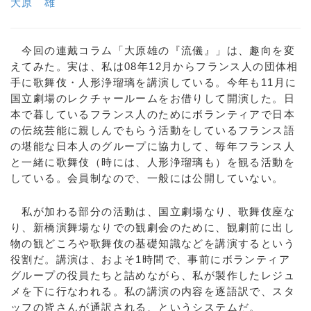
大原 雄
今回の連戴コラム「大原雄の『流儀』」は、趣向を変
えてみた。実は、私は08年12月からフランス人の団体相
手に歌舞伎・人形浄瑠璃を講演している。今年も11月に
国立劇場のレクチャールームをお借りして開演した。日
本で暮しているフランス人のためにボランティアで日本
の伝統芸能に親しんでもらう活動をしているフランス語
の堪能な日本人のグループに協力して、毎年フランス人
と一緒に歌舞伎（時には、人形浄瑠璃も）を観る活動を
している。会員制なので、一般には公開していない。
私が加わる部分の活動は、国立劇場なり、歌舞伎座な
り、新橋演舞場なりでの観劇会のために、観劇前に出し
物の観どころや歌舞伎の基礎知識などを講演するという
役割だ。講演は、およそ1時間で、事前にボランティア
グループの役員たちと詰めながら、私が製作したレジュ
メを下に行なわれる。私の講演の内容を逐語訳で、スタ
ッフの皆さんが通訳される、というシステムだ。