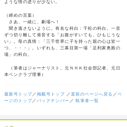
ような情の迸りが少ない。
（締めの言葉）
さあ、一緒に、劇場へ！
聞き逃さないように。有名な科白：千松の科白。一音
ずつ切り離して発音する「お腹がすいても、ひもじうな
い」。母の真情：「三千世界に子を持った親の心は皆一
つ、・・・」。いずれも、三幕目第一場「足利家奥殿の
場」の科白。
（筆者はジャーナリスト。元ＮＨＫ社会部記者、元日
本ペンクラブ理事）
最新号トップ
／
掲載号トップ
／
直前のページへ戻る
／
ペ
ージのトップ
／
バックナンバー
／
執筆者一覧