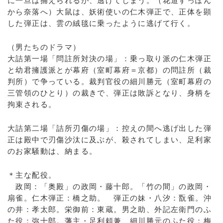
に一旦は捕えられるが、逃げてしまう。（花道すっぽん
から奈落へ）大鼠は、妖術使いの仁木弾正で、正体を顕
した弾正は、雲の絨毯に乗ったように逃げて行く。
（男たちのドラマ）
大詰第一場「問註所対決の場」：乗っ取り派の仁木弾正
と幼君擁護派とが幕府（室町幕府＝京都）の問註所（裁
判所）で争っている。裁判官役の細川勝元（室町幕府の
三管領のひとり）の裁きで、弾正は敗訴となり、身柄を
拘束される。
大詰第二場「詰所刃傷の場」：控えの間へ逃げ出した弾
正は殿中で刃傷沙汰に及ぶが、殺されてしまい、足利家
のお家騒動は、納まる。
＊主な配役。
政岡：「奥殿」の政岡・藤十郎。「竹の間」の政岡・
扇雀。仁木弾正：橋之助。 弾正の妹・八汐：翫雀。沖
の井：孝太郎。栄御前：東蔵。男之助、外記左衛門のふ
た役：弥十郎。藩主・足利頼兼、細川勝元のふた役：梅