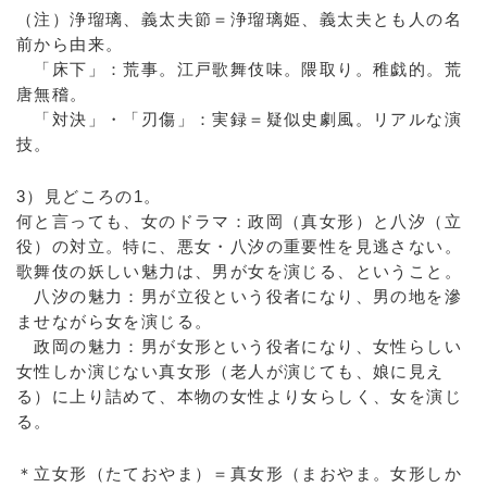
（注）浄瑠璃、義太夫節＝浄瑠璃姫、義太夫とも人の名
前から由来。
「床下」：荒事。江戸歌舞伎味。隈取り。稚戯的。荒
唐無稽。
「対決」・「刃傷」：実録＝疑似史劇風。リアルな演
技。
3）見どころの1。
何と言っても、女のドラマ：政岡（真女形）と八汐（立
役）の対立。特に、悪女・八汐の重要性を見逃さない。
歌舞伎の妖しい魅力は、男が女を演じる、ということ。
八汐の魅力：男が立役という役者になり、男の地を滲
ませながら女を演じる。
政岡の魅力：男が女形という役者になり、女性らしい
女性しか演じない真女形（老人が演じても、娘に見え
る）に上り詰めて、本物の女性より女らしく、女を演じ
る。
＊立女形（たておやま）＝真女形（まおやま。女形しか