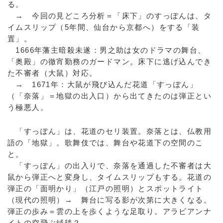
る。
→ 今回の見どころ分析＝「床下」のすっぽんは、タ
イムスリップ（5年間、仙台から京都へ）をする「装
置」。
1666年藩主暗殺未遂：男之助は女のドラマの舞台、
「奥殿」の徹宵勤務のガードマン。床下に逃げ込んでき
た不審者（大鼠）対応。
→ 1671年：大鼠が飛び込んだ花道「すっぽん」
（「奈落」＝地獄の出入口）から出てきたのは弾正とい
う極悪人。
「すっぽん」は、花道のセリ装置。奈落とは、仏教用
語の「地獄」。歌舞伎では、舞台や花道下の空間のこ
と。
「すっぽん」の出入りで、奈落を通過した不審者は大
鼠から弾正へと変身し、タイムスリップもする。花道の
弾正の「面明かり」（江戸の照明）とスポットライト
（現代の照明）→ 舞台に写る影が次第に大きくなる。
弾正の歩み＝雲の上を歩くような足取り。アラビアンナ
イトの空飛ぶ絨毯？