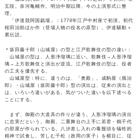
五段。奈河亀輔作。明治中期以降、今の上演形式に整
理。
「伊達競阿国戯場」：1778年江戸中村座で初演。初代
桜田治助ほか作（登場人物の役名の原型）。伊達騒動＋
累伝説。
＊坂田藤十郎（山城屋）の型と江戸歌舞伎の型の違い：
山城屋の型は、人形浄瑠璃に近い。歌舞伎→人形浄瑠
璃→上方歌舞伎と演出が逆流。江戸歌舞伎の型は、役者
の工夫を優先する。
山城屋型：特に、違うのは、「奥殿」。成駒屋（鴈治
郎）・山城屋（坂田藤十郎）型の演出は、従来の演出と
は、いろいろ違いがある。気がついた違いを以下述べる
ことにする。
まず、御殿の大道具の作りが違う。人形浄瑠璃の演出
に忠実だという。御殿、二重舞台の上手に若君・鶴千代
の部屋が作られている。八汐差し入れの毒饅頭を犠牲的
精神で試食し、苦しむ千松（政岡の実子）を横目に、従