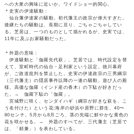
への大衆の興味に近いか。ワイドショー的関心。
＊史実の伊達騒動：
仙台藩伊達家の騒動。初代藩主の政宗が偉大すぎた。
後継たちの騒動は、長期に亘り、ごちゃごちゃしてい
る。芝居は、一つのものとして描かれるが、史実では、
11年に及ぶお家騒動だった。
＊外題の意味：
伊達騒動と「伽羅先代萩」。芝居では、時代設定を替
えて、室町時代の仙台・足利家という設定。徳川幕府
が、ご政道批判を禁止した。史実の伊達政宗の三男綱宗
（三代藩主）の隠居事件以降の一連の騒動。遊び人の殿
様。高価な伽羅（インド産の香木）の下駄が好きだっ
た。→ 伽羅下駄の「伽羅」。
宮城野に咲く、センダイハギ（綱宗が好きな萩を、こ
う名付けた）という花:海岸の砂浜や原野に群生、40〜
80センチ。5月から8月ごろ、茎の先端に鮮やかな黄色の
花を咲かせる。→ 外題のすべてが、三代藩主（芝居で
は、「頼兼」）を表わしている。