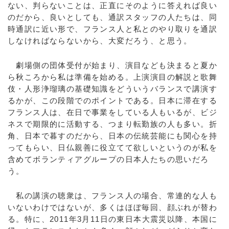
ない、判らないことは、正直にそのように答えれば良い
のだから、良いとしても、通訳スタッフの人たちは、同
時通訳に近い形で、フランス人と私とのやり取りを通訳
しなければならないから、大変だろう、と思う。
劇場側の団体受付が始まり、演目なども決まると夏か
ら秋ころから私は準備を始める。上演演目の解説と歌舞
伎・人形浄瑠璃の基礎知識をどういうバランスで講演す
るかが、この段階でのポイントである。日本に滞在する
フランス人は、在日で事業をしている人もいるが、ビジ
ネスで期限的に活動する、つまり転勤族の人も多い。折
角、日本で暮すのだから、日本の伝統芸能にも関心を持
ってもらい、日仏親善に役立てて欲しいというのが私を
含めてボランティアグループの日本人たちの思いだろ
う。
私の講演の聴衆は、フランス人の場合、常連的な人も
いないわけではないが、多くはほぼ毎回、顔ぶれが替わ
る。特に、2011年3月11日の東日本大震災以降、本国に