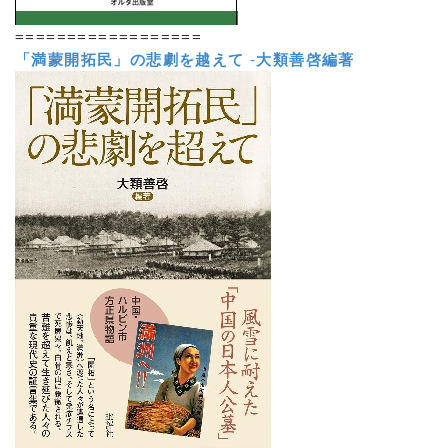
==================
「満蒙開拓民」の悲劇を越えて
-
大類善啓編著