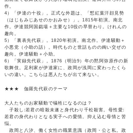
作。
4）「伊達の十役」。正式な外題は、「慙紅葉汗顔見勢
（はじもみじあせのかおみせ）」。1815年初演。南北
作。伊達競阿国戯場＋主要な10役の早替わり。けれんの
趣向。
5）「裏表先代萩」。1820年初演。南北作。伊達騒動＋
小悪党（小助の話）。時代ものと世話ものの綯い交ぜの
趣向。伊達騒動＋小助。
6）「実録先代萩」。1876（明治9）年の黙阿弥原作の新
歌舞伎。足利家が伊達家に、政岡が浅岡に変わったくら
いの違い。こちらは悪人たちが出て来ない。
★★★ 伽羅先代萩のテーマ
大人たちのお家騒動で犠牲になるのは？
子殺し:若君の暗殺未遂と身代わり千松殺害。母性愛:
若君の身代わりとなる実子への愛情。抑え込む母情と苦
悩。
政岡と八汐、働く女性の職業意識（政岡・公と私。政