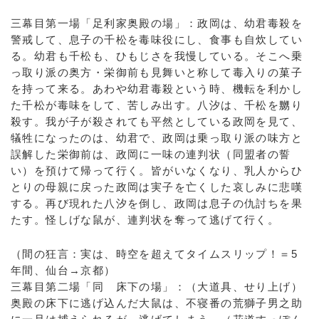
三幕目第一場「足利家奥殿の場」：政岡は、幼君毒殺を
警戒して、息子の千松を毒味役にし、食事も自炊してい
る。幼君も千松も、ひもじさを我慢している。そこへ乗
っ取り派の奥方・栄御前も見舞いと称して毒入りの菓子
を持って来る。あわや幼君毒殺という時、機転を利かし
た千松が毒味をして、苦しみ出す。八汐は、千松を嬲り
殺す。我が子が殺されても平然としている政岡を見て、
犠牲になったのは、幼君で、政岡は乗っ取り派の味方と
誤解した栄御前は、政岡に一味の連判状（同盟者の誓
い）を預けて帰って行く。皆がいなくなり、乳人からひ
とりの母親に戻った政岡は実子を亡くした哀しみに悲嘆
する。再び現れた八汐を倒し、政岡は息子の仇討ちを果
たす。怪しげな鼠が、連判状を奪って逃げて行く。
（間の狂言：実は、時空を超えてタイムスリップ！＝5
年間、仙台→京都）
三幕目第二場「同 床下の場」：（大道具、せり上げ）
奥殿の床下に逃げ込んだ大鼠は、不寝番の荒獅子男之助