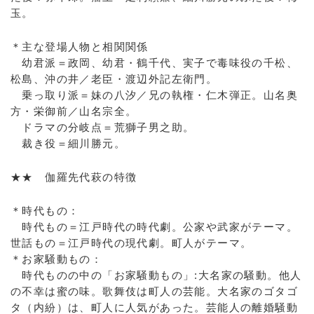
玉。
＊主な登場人物と相関関係
幼君派＝政岡、幼君・鶴千代、実子で毒味役の千松、
松島、沖の井／老臣・渡辺外記左衛門。
乗っ取り派＝妹の八汐／兄の執権・仁木弾正。山名奥
方・栄御前／山名宗全。
ドラマの分岐点＝荒獅子男之助。
裁き役＝細川勝元。
★★ 伽羅先代萩の特徴
＊時代もの：
時代もの＝江戸時代の時代劇。公家や武家がテーマ。
世話もの＝江戸時代の現代劇。町人がテーマ。
＊お家騒動もの：
時代ものの中の「お家騒動もの」:大名家の騒動。他人
の不幸は蜜の味。歌舞伎は町人の芸能。大名家のゴタゴ
タ（内紛）は、町人に人気があった。芸能人の離婚騒動