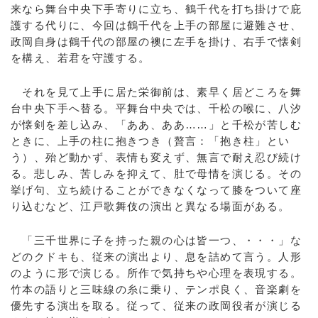
来なら舞台中央下手寄りに立ち、鶴千代を打ち掛けで庇
護する代りに、今回は鶴千代を上手の部屋に避難させ、
政岡自身は鶴千代の部屋の襖に左手を掛け、右手で懐剣
を構え、若君を守護する。
それを見て上手に居た栄御前は、素早く居どころを舞
台中央下手へ替る。平舞台中央では、千松の喉に、八汐
が懐剣を差し込み、「ああ、ああ……」と千松が苦しむ
ときに、上手の柱に抱きつき（贅言：「抱き柱」とい
う）、殆ど動かず、表情も変えず、無言で耐え忍び続け
る。悲しみ、苦しみを抑えて、肚で母情を演じる。その
挙げ句、立ち続けることができなくなって膝をついて座
り込むなど、江戸歌舞伎の演出と異なる場面がある。
「三千世界に子を持った親の心は皆一つ、・・・」な
どのクドキも、従来の演出より、息を詰めて言う。人形
のように形で演じる。所作で気持ちや心理を表現する。
竹本の語りと三味線の糸に乗り、テンポ良く、音楽劇を
優先する演出を取る。従って、従来の政岡役者が演じる