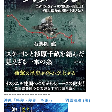
==================
沖縄「格差・差別」を追う 羽原清雅 (著)