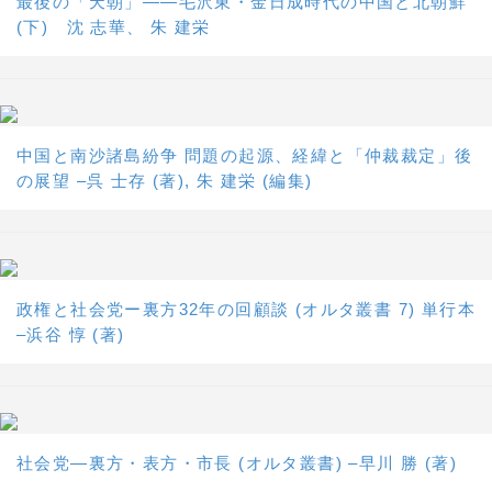
最後の「天朝」――毛沢東・金日成時代の中国と北朝鮮
(下) 沈 志華、 朱 建栄
中国と南沙諸島紛争 問題の起源、経緯と「仲裁裁定」後
の展望 –呉 士存 (著), 朱 建栄 (編集)
政権と社会党ー裏方32年の回顧談 (オルタ叢書 7) 単行本
–浜谷 惇 (著)
社会党―裏方・表方・市長 (オルタ叢書) –早川 勝 (著)