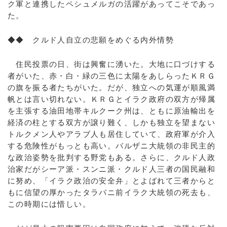
ク軍と連携したペシュメルガの活躍があってこそであっ
た。
◆◆ クルド人自立の悲願をめぐる内外情勢
住民投票の日、街は興奮に湧いた。大地に口づけする
者がいた、赤・白・緑の三色に太陽をあしらったＫＲＧ
の旗を振る者たちがいた。だが、独立への気運が順風満
帆とは言い切れない。ＫＲＧとイラク政府の双方が帰属
を主張する油田地帯キルクーク州は、ともに原油輸出を
経済の柱とする双方が譲り難く、しかも独立を望まない
トルクメン人やアラブ人も居住していて、政府軍が介入
する危険性がもっとも高い。バルザニ大統領の非民主的
な政治姿勢を批判する野党もある。さらに、クルド人政
治家だがシーア派・スンニ派・クルド人三者の国民融和
に努め、「イラク政治の安全弁」とよばれて三者からと
もに信望の厚かったタラバニ前イラク大統領の死去も、
この時期には惜しい。