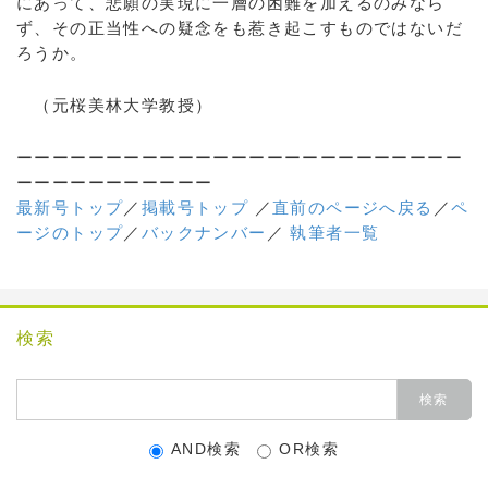
にあって、悲願の実現に一層の困難を加えるのみなら
ず、その正当性への疑念をも惹き起こすものではないだ
ろうか。
（元桜美林大学教授）
ーーーーーーーーーーーーーーーーーーーーーーーーー
ーーーーーーーーーーー
最新号トップ
／
掲載号トップ
／
直前のページへ戻る
／
ペ
ージのトップ
／
バックナンバー
／
執筆者一覧
検索
AND検索
OR検索