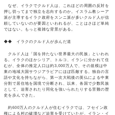
なぜ、イラクでクルド人は、これほどの周囲の反対を
押し切ってまで独立を志向するのか。イスラム教シーア
派が主導するイラク政府をスンニ派が多いクルド人が信
頼していないのが要因といわれるが、ことはさほど単純
ではない。もっと複雑な背景がある。
◆◆ イラクのクルド人が歩んだ道
クルド人は「国を持たない世界最大の民族」といわれ
る。イラクのほかシリア、トルコ、イランに分かれて住
むが、全体の推定人口は約3,000万人で、その規模は中
東の地域大国サウジアラビアにほぼ匹敵する。独自の言
語や文化を持ちながら、第一次大戦後の英仏による中東
分割で居住地を国境で分断され、以来、各国で少数民族
として、迫害されたり同化を強いられたりする苦難の歴
史を歩んできた。
約600万人のクルド人が住むイラクでは、フセイン政
権による村の破壊など迫害を受けていたが、イラン・イ