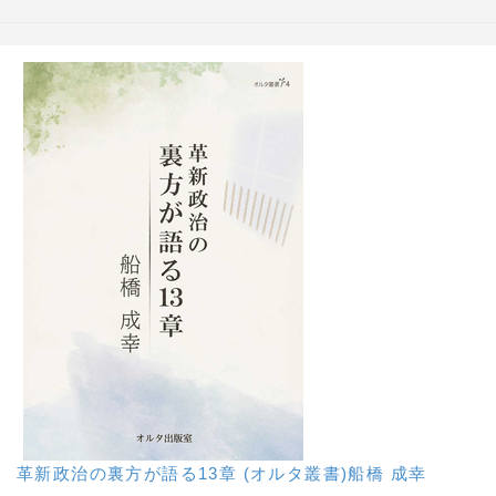
革新政治の裏方が語る13章 (オルタ叢書)船橋 成幸