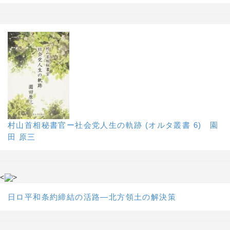
村山首相秘書官ー社会党人生の軌跡 (オルタ叢書 6) 園
田 原三
<
>
日ロ平和条約締結の活路―北方領土の解決策