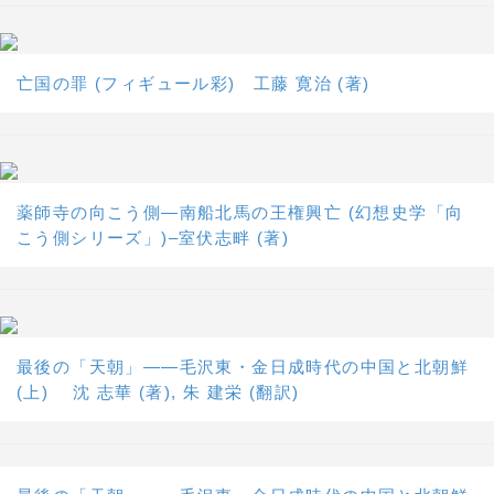
亡国の罪 (フィギュール彩) 工藤 寛治 (著)
薬師寺の向こう側―南船北馬の王権興亡 (幻想史学「向
こう側シリーズ」)–室伏志畔 (著)
最後の「天朝」――毛沢東・金日成時代の中国と北朝鮮
(上) 沈 志華 (著), 朱 建栄 (翻訳)