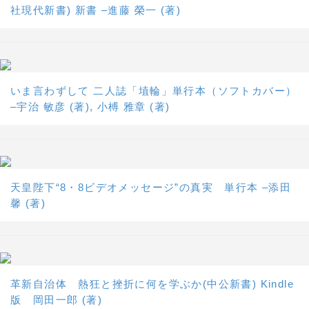
社現代新書) 新書 –進藤 榮一 (著)
いま言わずして 二人誌「埴輪」単行本（ソフトカバー）
–宇治 敏彦 (著), 小榑 雅章 (著)
天皇陛下“8・8ビデオメッセージ”の真実 単行本 –添田
馨 (著)
革新自治体 熱狂と挫折に何を学ぶか(中公新書) Kindle
版 岡田一郎 (著)