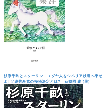
==================
杉原千畝とスターリン
-
ユダヤ人をシベリア鉄道へ乗せ
よ! ソ連共産党の極秘決定とは?
石郷岡 建 (著)