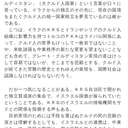
ルディスタン」（大クルド人国家）という言葉が口々に
登っている。イラクからの独立のその先に、現在の国境
をまたぐクルド人の統一国家樹立を夢見ているのは確か
である。
じつは、イラクのＫＲＧとイランやシリアのクルド人
組織に影響力を持つトルコのＰＫＫはライバル関係にあ
って、クルド人の世界もけっして一枚岩ではないこと
や、米欧諸国も中東秩序の新たな変更を望まないことな
ども含めて、グレート・クルディスタン実現の道はけっ
して容易ではないが、そこまでを悲願とする、クルド人
が経てきた苦難の歴史とそれゆえの覚悟を、国際社会は
認識しなければならないだろう。
だが一つ気になることがある。ＫＲＧ自治区で開かれ
た独立賛成派の集会で、イスラエル国旗が振られていた
ということである。ＫＲＧのイスラエルの情報機関モサ
ドとの関係を指摘する声もある。
目的実現のためには手段を選ばぬクルドの民の悲願の
深さは理解するとしても、イスラエルとの連携は、中東