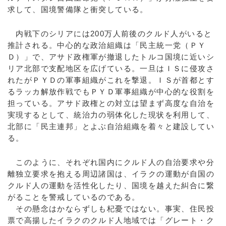
求して、国境警備隊と衝突している。
内戦下のシリアには200万人前後のクルド人がいると
推計される。中心的な政治組織は「民主統一党（ＰＹ
Ｄ）」で、アサド政権軍が撤退したトルコ国境に近いシ
リア北部で支配地区を広げている。一旦はＩＳに侵攻さ
れたがＰＹＤの軍事組織がこれを撃退。ＩＳが首都とす
るラッカ解放作戦でもＰＹＤ軍事組織が中心的な役割を
担っている。アサド政権との対立は望まず高度な自治を
実現するとして、統治力の弱体化した現状を利用して、
北部に「民主連邦」とよぶ自治組織を着々と建設してい
る。
このように、それぞれ国内にクルド人の自治要求や分
離独立要求を抱える周辺諸国は、イラクの運動が自国の
クルド人の運動を活性化したり、国境を越えた糾合に繋
がることを警戒しているのである。
その懸念はかならずしも杞憂ではない。事実、住民投
票で高揚したイラクのクルド人地域では「グレート・ク