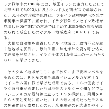
ラク戦争中の1988年には、敵国イランに協力したとして
北部の町で5,000人に及ぶクルド人が毒ガスで虐殺され
た。91年の湾岸戦争以降は、フセイン政権弱体化を策す
米英軍の保護下に置かれ、イラク戦争でフセイン政権が
崩壊した05年制定の憲法ではじめて北部3州の自治が認
められて成立したのがクルド地域政府（ＫＲＧ）であ
る。
大幅な自治権を獲得したクルド地域は、政情不安が続
く他地域を尻目に、原油生産に加え海外投資を呼び込ん
で経済を発展させ、イラク全体の1.5倍以上の一人当たり
ＧＤＰを挙げてきた。
そのクルド地域がここにきて独立にまで要求レベルを
高めたのは、ＫＲＧの軍事組織ペシュメルガが対ＩＳ
（イスラム国）戦で挙げた成果である。ＩＳの侵攻でイ
ラク政府軍が敗走した油田地帯のキルクーク州などでは
ペシュメルガが最前線に立ってＩＳを掃討し、同州をＫ
ＲＧの実効支配に置いた。ＩＳの最大拠点だったモスル
の奪還作戦が成功したのも、米軍主導の有志連合やイラ