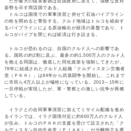
だが最大の阻害要因は自国政府に加えて、強硬な反対
姿勢を示す周辺国である。
トルコは国境での軍事演習と併せて石油パイプライン
の栓を閉めると警告する。クルド地域はトルコを経由す
るパイプラインによる原油輸出が経済の基盤であり、ト
ルコがパイプを閉じれば経済は行き詰まる。
トルコが恐れるのは、自国のクルド人への影響であ
る。国民の約2割に及ぶ、最多の約1,500万人のクルド人
を抱える同国は、徹底した同化政策を強制してきたが、
78年に結成されたクルド人組織「クルディスタン労働者
党（ＰＫＫ）」は84年から武装闘争を開始し、これまで
に市民ら4万人以上が犠牲になっている。2013～15年に
一旦停戦が実現したが、軍・警察との激しい抗争が再燃
している。
イラクとの合同軍事演習に加えてミサイル配備を進め
るイランでは、イラク国境付近に約600万人のクルド人
が住み、トルコのＰＫＫの支援を受けて設立された「ク
ルディスタン自由生命党（ＰＪＡＫ）」が分離独立を要