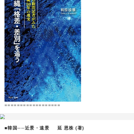
==================
■韓国──近景・遠景 延 恩株 (著)