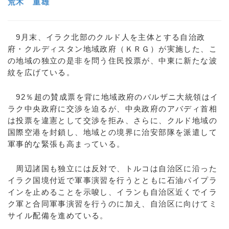
荒木 重雄
9月末、イラク北部のクルド人を主体とする自治政
府・クルディスタン地域政府（ＫＲＧ）が実施した、こ
の地域の独立の是非を問う住民投票が、中東に新たな波
紋を広げている。
92％超の賛成票を背に地域政府のバルザニ大統領はイ
ラク中央政府に交渉を迫るが、中央政府のアバディ首相
は投票を違憲として交渉を拒み、さらに、クルド地域の
国際空港を封鎖し、地域との境界に治安部隊を派遣して
軍事的な緊張も高まっている。
周辺諸国も独立には反対で、トルコは自治区に沿った
イラク国境付近で軍事演習を行うとともに石油パイプラ
インを止めることを示唆し、イランも自治区近くでイラ
ク軍と合同軍事演習を行うのに加え、自治区に向けてミ
サイル配備を進めている。