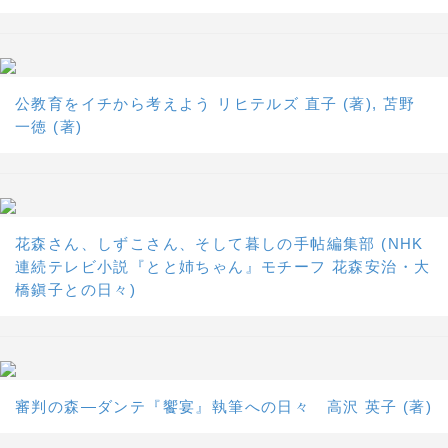
公教育をイチから考えよう リヒテルズ 直子 (著), 苫野
一徳 (著)
花森さん、しずこさん、そして暮しの手帖編集部 (NHK
連続テレビ小説『とと姉ちゃん』モチーフ 花森安治・大
橋鎭子との日々)
審判の森―ダンテ『饗宴』執筆への日々 高沢 英子 (著)