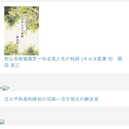
村山首相秘書官ー社会党人生の軌跡 (オルタ叢書 6) 園
田 原三
<
>
日ロ平和条約締結の活路―北方領土の解決策