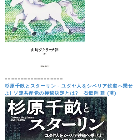
==================
杉原千畝とスターリン
-
ユダヤ人をシベリア鉄道へ乗せ
よ! ソ連共産党の極秘決定とは?
石郷岡 建 (著)