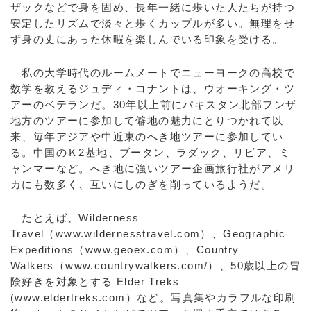
ザックなどで身を固め、長年一緒に歩いた人たちが持つ
安定したリズムで淡々と歩くカップルが多い。無理をせ
ず身の丈にあった休暇を楽しんでいる印象を受ける。
私の大学時代のルームメートでニューヨークの高校で
数学を教えるジュディ・コナントは、ウオーキング・ツ
アーのベテランだ。30年以上前にパキスタン北部フンザ
地方のツアーに参加して僻地の魅力にとりつかれて以
来、毎年アジアや中近東のへき地ツアーに参加してい
る。中国のＫ2基地、ブータン、ラダック、リビア、ミ
ャンマーなど。へき地に強いツアー企画旅行社がアメリ
カにも数多く、互いにしのぎを削っているようだ。
たとえば、Wilderness
Travel（www.wildernesstravel.com）、Geographic
Expeditions（www.geoex.com）、Country
Walkers（www.countrywalkers.com/）、50歳以上の冒
険好きを対象とする Elder Treks
(www.eldertreks.com）など。写真集やカラフルな印刷