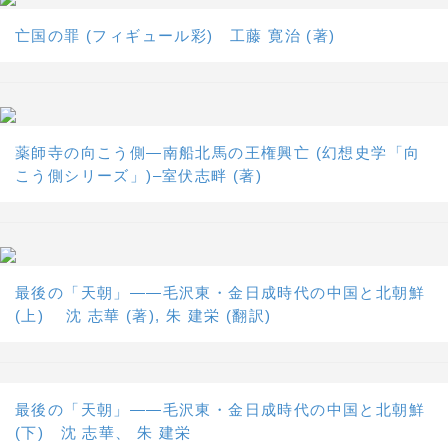
亡国の罪 (フィギュール彩) 工藤 寛治 (著)
薬師寺の向こう側―南船北馬の王権興亡 (幻想史学「向
こう側シリーズ」)–室伏志畔 (著)
最後の「天朝」――毛沢東・金日成時代の中国と北朝鮮
(上) 沈 志華 (著), 朱 建栄 (翻訳)
最後の「天朝」――毛沢東・金日成時代の中国と北朝鮮
(下) 沈 志華、 朱 建栄