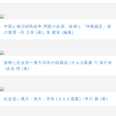
中国と南沙諸島紛争 問題の起源、経緯と「仲裁裁定」後
の展望 –呉 士存 (著), 朱 建栄 (編集)
政権と社会党ー裏方32年の回顧談 (オルタ叢書 7) 単行本
–浜谷 惇 (著)
社会党―裏方・表方・市長 (オルタ叢書) –早川 勝 (著)