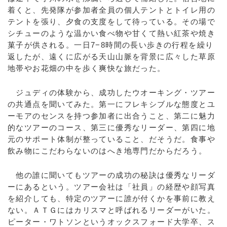
着くと、先発隊が参加者全員の個人テントとトイレ用の
テントを張り、夕食の支度をして待っている。その場で
シチューのような温かい食べ物や甘くて熱い紅茶や焼き
菓子が供される。一日7−8時間の長い歩きの行程を繰り
返したが、遠くに広がる天山山脈を背景に広々した草原
地帯やお花畑の中を歩く爽快な旅だった。
ジュディの体験から、成功したウオーキング・ツアー
の共通点を聞いてみた。第一にフレキシブルな態度とユ
ーモアのセンスを持つ参加者に出合うこと、第二に魅力
的なツアーのコース、第三に優秀なリーダー、第四に地
元のサポート体制が整っていること、だそうだ。食事や
飲み物にこだわらないのはへき地専門だからだろう。
他の誰に聞いてもツアーの成功の秘訣は優秀なリーダ
ーにあるという。ツアー会社は「社員」の経歴や顔写真
を紹介しても、特定のツアーに誰が付くかを事前に教え
ない。ＡＴＧにはカリスマと呼ばれるリーダーがいた。
ピーター・ワトソンというオックスフォード大学卒、ス