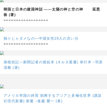
韓国と日本の建国神話 ——太陽の神と空の神 延恩
株 (著)
==================
独りじゃダメなの―中国女性26人の言い分
==================
落穂拾記―新聞記者の後始末 (オルタ叢書) 単行本 –羽原
清雅 (著)
アメリカ帝国の終焉 勃興するアジアと多極化世界 (講談
社現代新書) 新書 –進藤 榮一 (著)