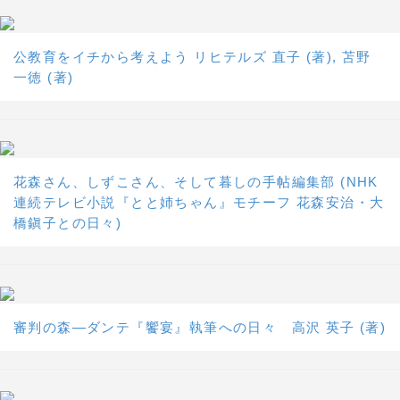
公教育をイチから考えよう リヒテルズ 直子 (著), 苫野
一徳 (著)
花森さん、しずこさん、そして暮しの手帖編集部 (NHK
連続テレビ小説『とと姉ちゃん』モチーフ 花森安治・大
橋鎭子との日々)
審判の森―ダンテ『饗宴』執筆への日々 高沢 英子 (著)