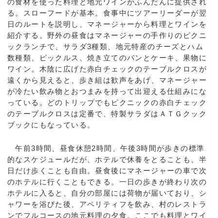
の食材を使った料理と地元ワインがふんだんに提供され
る。スローフードが基本。食事中にツアーリーダーが翌
日のルートを説明し、マネージャーから料理とワインを
紹介する。野外の昼食はマネージャーの手作りのピクニ
ックランチで、サラダ3種類、地元特産のチーズとハム
数種類、ピックルス、焼き立てのパンとケーキ、果物に
ワイン。木陰に広げた赤白チェックのテーブルクロスが
遠くから見えると、歩き組は歓声をあげ、マネージャー
が冷たい飲み物とおつまみを持って出迎える仕組みにな
っている。どのトリップでもピクニックの赤白チェック
のテーブルクロスは定番で、特製サラダはＡＴＧクック
ブックにもなっている。
午前3時間、昼食休憩2時間、午後3時間が歩きの標準
的なスケジュールだが、ホテルで休養をとることも、半
日だけ歩くことも自由。昼食後にマネージャーの車で次
のホテルに行くこともできる。一日の歩きが終わり次の
ホテルに入ると、自分の部屋には荷物が届いており、シ
ャワーを浴びた後、アペリティフを飲み、村のレストラ
ンでフルコースの地元料理の夕食。ここでも料理とワイ