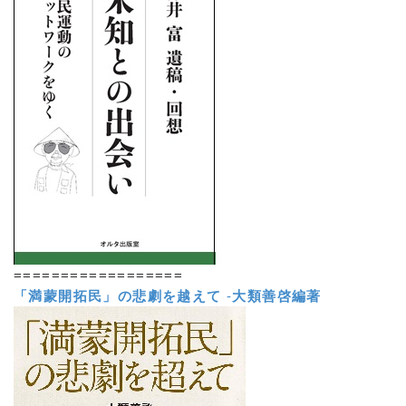
==================
「満蒙開拓民」の悲劇を越えて
-
大類善啓編著