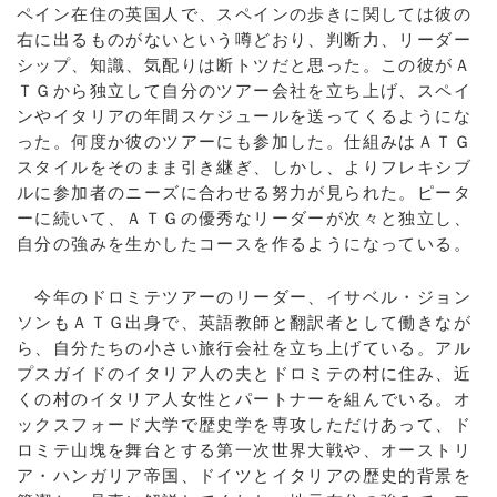
ペイン在住の英国人で、スペインの歩きに関しては彼の
右に出るものがないという噂どおり、判断力、リーダー
シップ、知識、気配りは断トツだと思った。この彼がＡ
ＴＧから独立して自分のツアー会社を立ち上げ、スペイ
ンやイタリアの年間スケジュールを送ってくるようにな
った。何度か彼のツアーにも参加した。仕組みはＡＴＧ
スタイルをそのまま引き継ぎ、しかし、よりフレキシブ
ルに参加者のニーズに合わせる努力が見られた。ピータ
ーに続いて、ＡＴＧの優秀なリーダーが次々と独立し、
自分の強みを生かしたコースを作るようになっている。
今年のドロミテツアーのリーダー、イサベル・ジョン
ソンもＡＴＧ出身で、英語教師と翻訳者として働きなが
ら、自分たちの小さい旅行会社を立ち上げている。アル
プスガイドのイタリア人の夫とドロミテの村に住み、近
くの村のイタリア人女性とパートナーを組んでいる。オ
ックスフォード大学で歴史学を専攻しただけあって、ド
ロミテ山塊を舞台とする第一次世界大戦や、オーストリ
ア・ハンガリア帝国、ドイツとイタリアの歴史的背景を