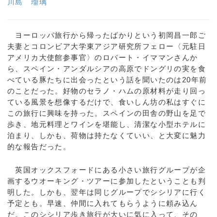
川島 瑠璃
ヨーロッパ旅行から帰ったばかりという初岡昌一郎ご
夫妻とコロンビア大学東アジア研究所フェロー〈元駐日
アメリカ大使館参事官〉のロバート・イママンさんか
ら、スペイン・アンダルシアの高原でドングリの実を食
べている豚たちに出会ったという話を聞いたのは20年前
のことだった。好物のセラノ・ハムの原材料が走り回っ
ている風景を想像するだけで、食いしん坊の私はすぐに
この旅行に興味を持った。スペインの田舎の野山を足で
歩き、地元料理とワインを堪能し、清潔な小型ホテルに
泊まり、しかも、荷物は持たなくていい、と大変に魅力
的な報告だった。
英国オックスフォードにある小さい旅行グループが企
画するウオーキング・ツアーに参加したということも判
明した。しかも、翌年は同じグループでシシリアに行く
予定とも。早速、仲間に入れてもらうように頼み込ん
だ。このシシリア歩き旅行が大いに気に入って、その