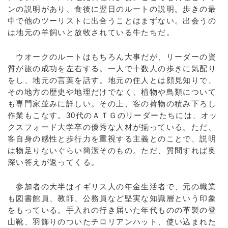
ンの説明があり、食後に翌日のルートの説明。歩きの最
中で他のツーリストに出合うことはまずない。出会うの
は地元の羊飼いと放牧されている牛たちだ。
ウオークのルートはもちろん大事だが、リーダーの資
質が旅の成功を左右する。一人で十数人の歩きに気配り
をし、地元の言葉を話す。地元の住人とは顔見知りで、
その地方の歴史や地理だけでなく、植物や鳥類について
も専門家並みに詳しい。その上、客の荷物の積み下ろし
作業もこなす。30代のＡＴＧのリーダーたちには、オッ
クスフォード大学卒の優秀な人材が揃っている。ただ、
客自身の感性と歩行力を重視する主義とのことで、説明
は物足りないぐらい簡潔そのもの。ただ、質問すれば奥
深い答えが返ってくる。
参加者の大半はイギリス人の年金生活者で、元の職業
も図書館員、教師、公務員など堅実な知識層という印象
をもっている。手入れの行き届いた年代ものの革製の登
山靴、羽飾りのついたチロリアンハット、使い込まれた