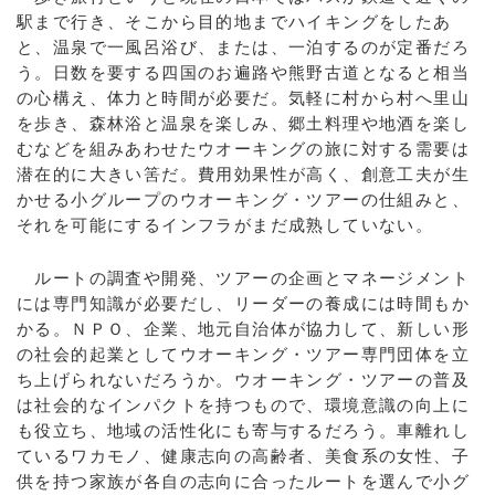
駅まで行き、そこから目的地までハイキングをしたあ
と、温泉で一風呂浴び、または、一泊するのが定番だろ
う。日数を要する四国のお遍路や熊野古道となると相当
の心構え、体力と時間が必要だ。気軽に村から村へ里山
を歩き、森林浴と温泉を楽しみ、郷土料理や地酒を楽し
むなどを組みあわせたウオーキングの旅に対する需要は
潜在的に大きい筈だ。費用効果性が高く、創意工夫が生
かせる小グループのウオーキング・ツアーの仕組みと、
それを可能にするインフラがまだ成熟していない。
ルートの調査や開発、ツアーの企画とマネージメント
には専門知識が必要だし、リーダーの養成には時間もか
かる。ＮＰＯ、企業、地元自治体が協力して、新しい形
の社会的起業としてウオーキング・ツアー専門団体を立
ち上げられないだろうか。ウオーキング・ツアーの普及
は社会的なインパクトを持つもので、環境意識の向上に
も役立ち、地域の活性化にも寄与するだろう。車離れし
ているワカモノ、健康志向の高齢者、美食系の女性、子
供を持つ家族が各自の志向に合ったルートを選んで小グ