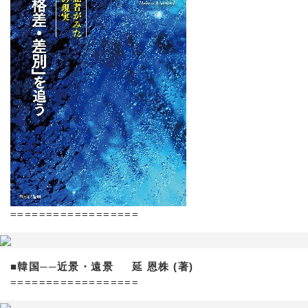
==================
■韓国──近景・遠景 延 恩株 (著)
==================