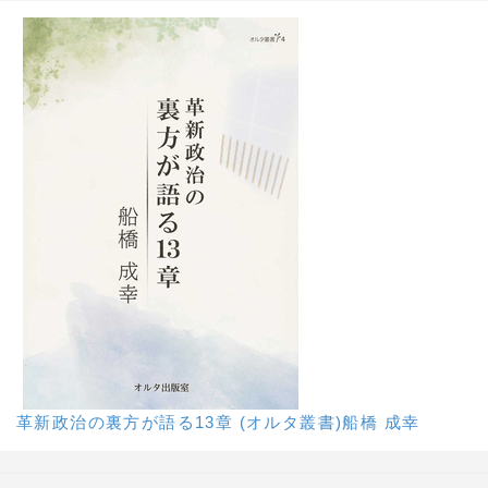
革新政治の裏方が語る13章 (オルタ叢書)船橋 成幸