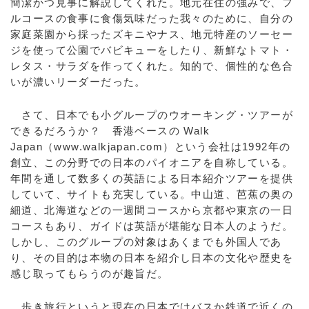
簡潔かつ見事に解説してくれた。地元在住の強みで、フ
ルコースの食事に食傷気味だった我々のために、自分の
家庭菜園から採ったズキニやナス、地元特産のソーセー
ジを使って公園でバビキューをしたり、新鮮なトマト・
レタス・サラダを作ってくれた。知的で、個性的な色合
いが濃いリーダーだった。
さて、日本でも小グループのウオーキング・ツアーが
できるだろうか？ 香港ベースの Walk
Japan（www.walkjapan.com）という会社は1992年の
創立、この分野での日本のパイオニアを自称している。
年間を通して数多くの英語による日本紹介ツアーを提供
していて、サイトも充実している。中山道、芭蕉の奥の
細道、北海道などの一週間コースから京都や東京の一日
コースもあり、ガイドは英語が堪能な日本人のようだ。
しかし、このグループの対象はあくまでも外国人であ
り、その目的は本物の日本を紹介し日本の文化や歴史を
感じ取ってもらうのが趣旨だ。
歩き旅行というと現在の日本ではバスか鉄道で近くの