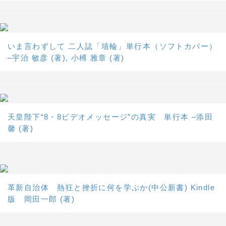
いま言わずして 二人誌「埴輪」単行本（ソフトカバー）
–宇治 敏彦 (著), 小榑 雅章 (著)
天皇陛下“8・8ビデオメッセージ”の真実 単行本 –添田
馨 (著)
革新自治体 熱狂と挫折に何を学ぶか(中公新書) Kindle
版 岡田一郎 (著)