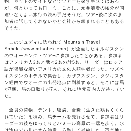
物、ネットのサイトなどでツアーを探す手立てはある
が、何といっても口コミ、ことに、元参加者の紹介が間
違いなくよい旅行の決め手だそうだ。ツア−後に次の参
加者に話してくれないかと会社から頼まれることもある
そうだ。
このジュディに誘われて Mountain Travel
Sobek（www.mtsobek.com）が企画したキルギスタン
のウオーキング・ツア−に参加したことがある。参加者
はアメリカ人3名と我々2名の計5名、リーダーはロシア
語が堪能な若いアメリカの文化人類学者だった。ウズベ
キスタンのホテルで集合し、カザフスタン、タジキスタ
ン経由でウオークの出発地点に到着すると、そこには馬
が7頭、馬の口取りが7人、それに地元案内人が待ってい
た。
全員の荷物、テント、寝袋、食糧（生きた鶏もくくら
れていた）を積み、馬チームを先行させて、参加者はリ
ーダーの後をゆっくりとパミール高原の一端を歩く。水
は途中で小川の水を沸騰、ろ過して補給した。宿営地に