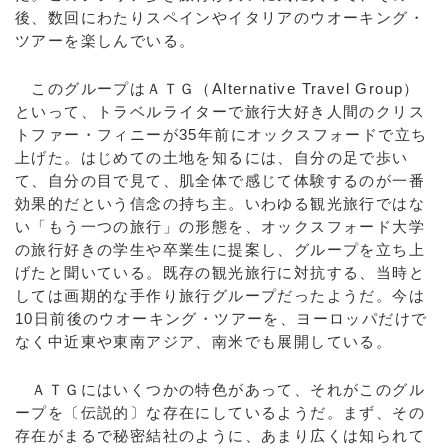
後、数回にわたりスペインやイタリアのウオーキング・
ツアーを楽しんでいる。
このグループはＡＴＧ（Alternative Travel Group）
といって、トラベルライターで旅行大好き人間のクリス
トファー・フィニーが35年前にオックスフォードで立ち
上げた。はじめての土地を知るには、自分の足で歩い
て、自分の目で見て、肌全体で感じて体験するのが一番
効果的だという信念の持ち主。いわゆる観光旅行ではな
い「もう一つの旅行」の形態を、オックスフォード大学
の旅行好きの学生や卒業生に提案し、グループを立ち上
げたと聞いている。既存の観光旅行に対抗する、当時と
しては画期的な手作り旅行グループだったようだ。今は
10日前後のウオーキング・ツアーを、ヨーロッパだけで
なく中近東や東南アジア、南米でも展開している。
ＡＴＧにはいくつかの特色があって、それがこのグル
ープを〔伝説的〕な存在にしているようだ。まず、その
存在がまるで秘密結社のように、あまり広くは知られて