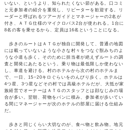
いない、というより、知られたくない節がある。口コミ
と元参加者の紹介を重視し、リピーターを歓迎する。リ
ーダーと呼ばれるツアーガイドとマネージャーの2名が
付き、ＡＴＧ仕様のマイクロバス2台が使われる。1台に
8名の客を乗せるから、定員は16名ということになる。
歩きのルートはＡＴＧが独自に開発して、普通の地図
には載っていないような小さな村々をつなぐ獣みちのよ
うな小道も歩く。そのために担当者が絶えずルートの調
査と開発にあたるという。乗り物は最低限しか使わない
し、車道を避ける。村のホテルから次の村のホテルま
で、一日、15−20キロぐらいをのんびり歩く。ホテルは
4つ星、3つ星などその村では高級ホテルだが、大抵が家
族経営でオーナーはＡＴＧのスタッフとは顔なじみの場
合が多い。翌朝、荷物をバンに積み、参加者が歩いてい
る間にマネージャーが次のホテルの部屋に届ける仕組み
だ。
歩きと同じくらい大切なのが、食べ物と飲み物。地元