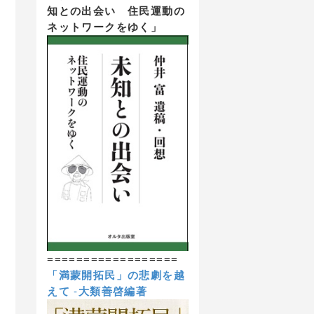
知との出会い 住民運動の
ネットワークをゆく」
==================
「満蒙開拓民」の悲劇を越
えて
-
大類善啓編著