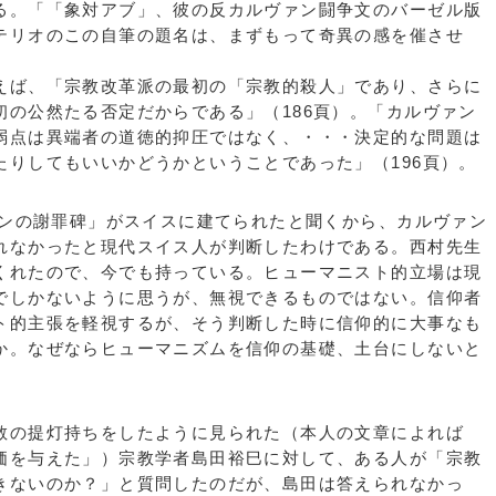
る。「「象対アブ」、彼の反カルヴァン闘争文のバーゼル版
テリオのこの自筆の題名は、まずもって奇異の感を催させ
ば、「宗教改革派の最初の「宗教的殺人」であり、さらに
初の公然たる否定だからである」（186頁）。「カルヴァン
弱点は異端者の道徳的抑圧ではなく、・・・決定的な問題は
たりしてもいいかどうかということであった」（196頁）。
ァンの謝罪碑」がスイスに建てられたと聞くから、カルヴァン
れなかったと現代スイス人が判断したわけである。西村先生
くれたので、今でも持っている。ヒューマニスト的立場は現
でしかないように思うが、無視できるものではない。信仰者
ト的主張を軽視するが、そう判断した時に信仰的に大事なも
か。なぜならヒューマニズムを信仰の基礎、土台にしないと
の提灯持ちをしたように見られた（本人の文章によれば
価を与えた」）宗教学者島田裕巳に対して、ある人が「宗教
きないのか？」と質問したのだが、島田は答えられなかっ