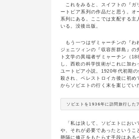
これをみると、スイフトの『ガリ
ートピア系列の作品だと思う。オーウェ
系列にある。ここでは支配する主人
いる。没後出版。
もう一つはザミャーチンの『われ
ジェニツィンの『収容所群島』の
ト文学の異端者ザミャーチン（18
し、西欧の科学技術がこれに加わ
ユートピア小説。1920年代初期
殺され、ペレストロイカ後に初め
からソビエトの行く末を案じてい
 ソビエトを1936年に訪問旅行し
「私は決して、ソビエトにおいて
や、それが必要であったというこ
懸隔に修正をもたらす手段はある