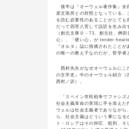
後半は『オーウェル著作集』全四
原文箇所との対照となっている。
を読む必要性のあることがとても
だって四苦八苦して誤訳を生み出
（創元文庫Ｄ－73、創元社、桝
心」、「硬い心」が tender-hea
『オルタ』誌に指摘されたことが
の唯一の教え子なのだが、哲学者
西村先生がなぜオーウェルにこだ
の文学史』中のオーウェル紹介（29
西村／訳）。
「スペイン市民戦争でファシズム
社会主義革命の実現に手を添えた
ウェルは社会主義者でありながら
ら、社会主義はどういう事になる
ト・ロシアはその抑圧、処刑、そ