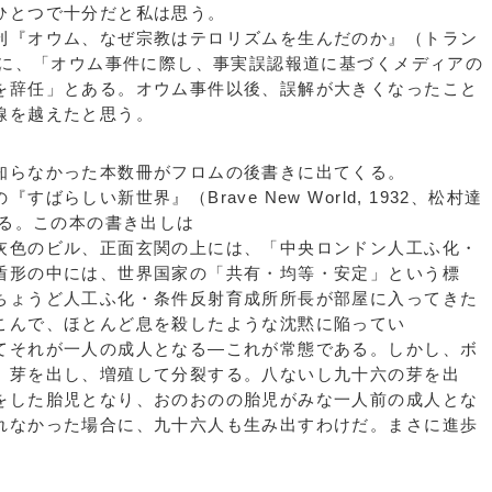
ひとつで十分だと私は思う。
『オウム、なぜ宗教はテロリズムを生んだのか』（トラン
中に、「オウム事件に際し、事実誤認報道に基づくメディアの
を辞任」とある。オウム事件以後、誤解が大きくなったこと
線を越えたと思う。
らなかった本数冊がフロムの後書きに出てくる。
らしい新世界』（Brave New World, 1932、松村達
ある。この本の書き出しは
色のビル、正面玄関の上には、「中央ロンドン人工ふ化・
盾形の中には、世界国家の「共有・均等・安定」という標
ちょうど人工ふ化・条件反射育成所所長が部屋に入ってきた
こんで、ほとんど息を殺したような沈黙に陥ってい
てそれが一人の成人となる―これが常態である。しかし、ボ
、芽を出し、増殖して分裂する。八ないし九十六の芽を出
をした胎児となり、おのおのの胎児がみな一人前の成人とな
れなかった場合に、九十六人も生み出すわけだ。まさに進歩