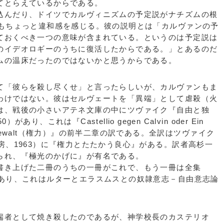
てとらえているからである。
んだり、ドイツでカルヴィニズムの予定説がナチズムの根
にもちょっと違和感を感じる。彼の説明とは「カルヴァンの予
ておくべき一つの意味が含まれている。というのは予定説は
のイデオロギーのうちに復活したからである。」とあるのだ
ムの温床だったのではないかと思うからである。
「彼らを殺し尽くせ」と言ったらしいが、カルヴァンもま
わけではない。彼はセルヴェートを「異端」として虐殺（火
は、戦後の小さいアテネ文庫の中にツヴァイク『自由と独
、これは『Castellio gegen Calvin oder Ein
ie Gewalt（権力）』の前半二章の訳である。全訳はツヴァイク
房、1963）に『権力とたたかう良心』がある。訳者高杉一
られ、『極光のかげに』が有名である。
き上げた二冊のうちの一冊がこれで、もう一冊は全集
であり、これはルターとエラスムスとの奴隷意志－自由意志論
者として焼き殺したのであるが、神学校長のカステリオ