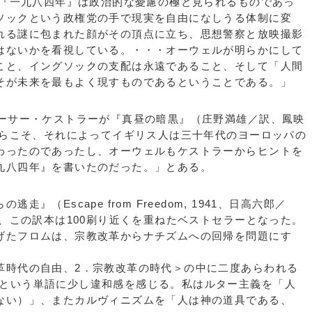
説『一九八四年』は政治的な憂慮の極と見られるものであっ
ソックという政権党の手で現実を自由になしうる体制に変
れる謎に包まれた顔がその頂点に立ち、思想警察と放映撮影
はないかを看視している。・・・オーウェルが明らかにして
こと、イングソックの支配は永遠であること、そして「人間
そが未来を最もよく現すものであるということである。」
ーサー・ケストラーが『真昼の暗黒』（庄野満雄／訳、鳳映
からこそ、それによってイギリス人は三十年代のヨーロッパの
わったのであったし、オーウェルもケストラーからヒントを
九八四年』を書いたのだった。」とある。
（Escape from Freedom, 1941、日高六郎／
れ、この訳本は100刷り近くを重ねたベストセラーとなった。
げたフロムは、宗教改革からナチズムへの回帰を問題にす
時代の自由、2．宗教改革の時代＞の中に二度あらわれる
ol）という単語に少し違和感を感じる。私はルター主義を「人
ない）」、またカルヴィニズムを「人は神の道具である、