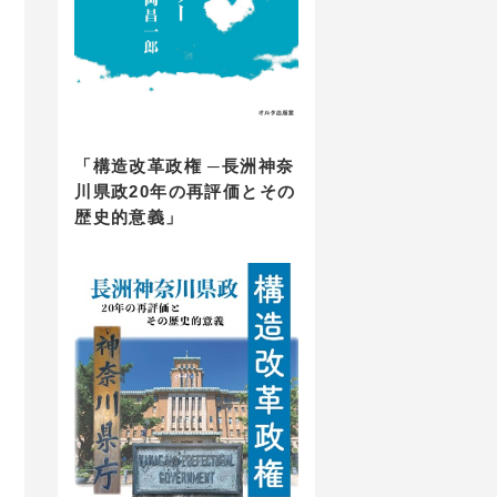
「構造改革政権 ─長洲神奈
川県政20年の再評価とその
歴史的意義」