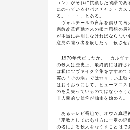
（ン）がそれに抗議した物語であ
にのっているセバスチャン・カス
る。・・・」とある。
ヴォルテールの言葉を借りて言え
宗教改革運動本来の根本思想の最
が本当に弁明しなければならない
意見の違う者を殺したり、殺させ
1970年代だったか、「カルヴ
の殺人は歴史上、最終的には許さ
は私にツヴァイク全集をすすめて
実の「その場」では弱々しい主張
はおうおうにして、ヒューマニス
のを見失っているのではなかろう
非人間的な信仰が独走を始める。
あるテレビ番組で、オウム真理教
「宗教としてのあり方に一定の評
の名による殺人をなくすことはで