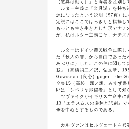
（道具は動く）」と両者を区別し
ルター主義に「道具説」を持ち込
源になったという説明（97頁）
定説にはここではっきりと指摘し
もっとも生き生きとした形でナチ
が、私はルター主義こそ、ナチズ
ルターはドイツ農民戦争に際して
た「殺人の罪」から自由であった
あぶりに）した。この件に関して
裁』（高橋禎二／訳、弘文堂、1950）があり
Gewissen（良心）gegen d
全集15（高杉一郎／訳、みすず書
郎は「シベリヤ抑留者」として知
ツヴァイクがイギリス亡命中に書
13『エラスムスの勝利と悲劇』
争を中心とするものである。
カルヴァンはセルヴェートを異端