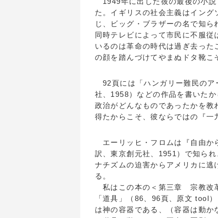
1949年に出した彼の最後の小
た。イギリスの社会主義はイング
じ、ビッグ・ブラザーの名で知ら
同時テレビによって市民に不服従
いるのは革命の時代は過ぎ去った
の顔を踏んづけてやまぬドタ靴こ
92頁には「ハンガリー難民のア
社、1958）などの作品を書いた
政治がどんなものであったかを教
得たからこそ、彼ならではの『一
エーリッヒ・フロムは『自由からの逃走』
訳、東京創元社、1951）で知ら
ナチズムの迫害からアメリカに逃
る。
私はこの本の＜第三章 宗教改革
「道具」（86、96頁、原文 to
は神の容器である、（容器は動か