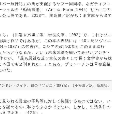
バー旅行記』の馬が支配するヤフー国同様、ネガティブユ
ルの『動物農場』（Animal Farm, 1945）も正にこの
公は豚である。2013年、開高健／訳がちくま文庫から出て
ら』（川端香男里／訳、岩波文庫、1992）で、これはソル
先駆け作品ではあるが、この本の表紙には「20世紀ソヴィエ
84～1937）の代表作。ロシアの政治体制がこのまま進行
ったらどうなるか、という未来図絵を描いてみせたアンチ・
の作だが、「最も悪質な反ソ宣伝の書として長く文学史から抹
て本国でも公刊された。」とある。ザミャーチンは革命直後
たのだ。
たアンドレ・ジイド、彼の『ソビエト旅行記』（小松清／訳、新潮社、
見られる賃金の不均等に対して抗議するものではない。い
とを認めるのに私はやぶさかではない。しかし、生活条件の
べきである」（42頁）。