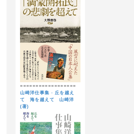
==================
山崎洋仕事集
-
丘を越え
て 海を越えて
山崎洋
(著)