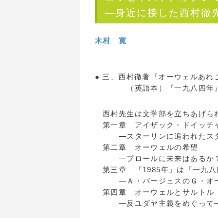
―身近に接した西村徹
木村 寛
● 三、西村徹著『オーウェルあれ
（英語本）『一九八四年』へ
西村先生は文学部を立ちあげられ
第一章 アイザック・ドイッチ
―スターリンに追われたスタ
第二章 オーウェルの希望
―プロールに未来はあるか
第三章 『1985年』は『一九
―Ａ・バージェスのＧ・オー
第四章 オーウェルとサルトル
―反ユダヤ主義をめぐって