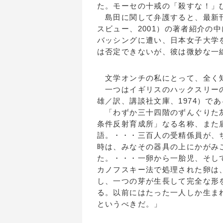
た。モーセの十戒の「殺すな！」
島田に関して弁護すると、最新刊
スビュー、2001）の著者紹介の
バッシングに遭い、日本女子大学
は否定できないが、彼は微妙な一
文学オンチの私にとって、全く知
一つはイギリスのハックスリーの『すば
雄／訳、講談社文庫、1974）で
「わずか三十四階のずんぐりた灰
条件反射育成所」なる名称、また
語。・・・三百人の受精係員が、
時は、みなその器具の上にかがみ
た。・・・一卵から一胎児、そし
カノフスキー法で処理された卵は
し、一つの芽が生長して完全な形
る。以前にはたった一人しか生ま
というべきだ。」