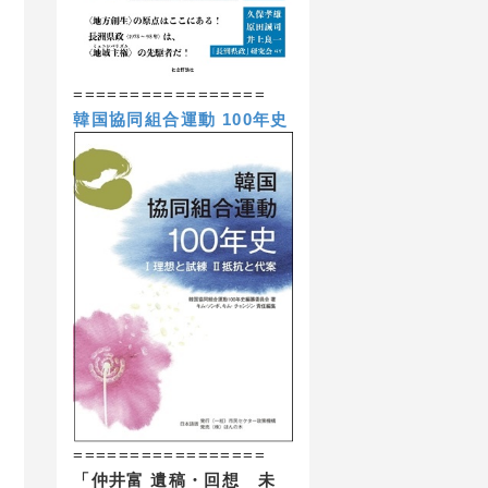
=================
韓国協同組合運動 100年史
=================
「仲井富 遺稿・回想 未