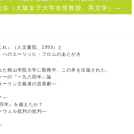
先生（大阪女子大学名誉教授、英文学）―
これ』（人文書院、1993）と
のエーリッヒ・フロムのあとがき
た桃山学院大学に勤務中、この本を出版された。
ャーの『一九八四年』論
ーリン主義者の悲喜劇―
？―
八四年』を越えたか？
ウェル批判の批判―
―