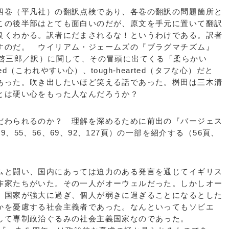
巻（平凡社）の翻訳点検であり、各巻の翻訳の問題箇所と
この後半部はとても面白いのだが、原文を手元に置いて翻訳
良くわかる。訳者にだまされるな！というわけである。訳者
すのだ。 ウイリアム・ジェームズの『ブラグマチズム』
田啓三郎／訳）に関して、その冒頭に出てくる「柔らかい
rted（こわれやすい心）、tough-hearted（タフな心）だと
あった。吹き出したいほど笑える話であった。桝田は三木清
とは硬い心をもった人なんだろうか？
わられるのか？ 理解を深めるために前出の『バージェス
、55、56、69、92、127頁）の一部を紹介する（56頁、
と闘い、国内にあっては迫力のある発言を通じてイギリス
作家たちがいた。その一人がオーウェルだった。しかしオー
、国家が強大に過ぎ、個人が弱きに過ぎることになるとした
かを憂慮する社会主義者であった。なんといってもソビエ
して専制政治ぐるみの社会主義国家なのであった。