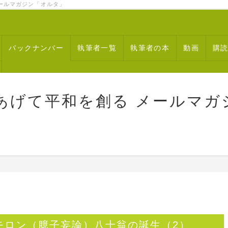
ルマガジン「オルタ」
バックナンバー
執筆者一覧
執筆者の本
動画
購
あげて平和を創る メールマガ
モロン（臆子妄論）八十翁の誕生（2）