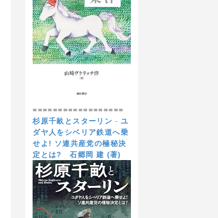
==================
杉原千畝とスターリン
-
ユ
ダヤ人をシベリア鉄道へ乗
せよ! ソ連共産党の極秘決
定とは?
石郷岡 建 (著)
ジイド全集12）は「ソビエトへの大いなる幻滅」を明らかにしている