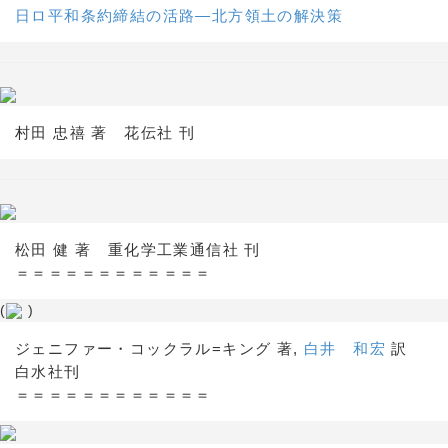
日ロ平和条約締結の活路―北方領土の解決策
村田 忠禧 著 花伝社 刊
松田 健 著 重化学工業通信社 刊
＝＝＝＝＝＝＝＝＝＝＝＝
(
)
ジェニファー・コックラル=キング 著,
白井 和宏
訳
白水社刊
＝＝＝＝＝＝＝＝＝＝＝＝