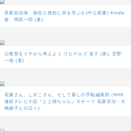
革新自治体 熱狂と挫折に何を学ぶか(中公新書) Kindle
版 岡田一郎 (著)
公教育をイチから考えよう リヒテルズ 直子 (著), 苫野
一徳 (著)
花森さん、しずこさん、そして暮しの手帖編集部 (NHK
連続テレビ小説『とと姉ちゃん』モチーフ 花森安治・大
橋鎭子との日々)