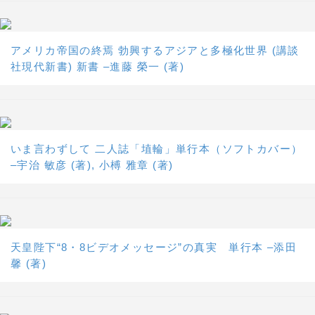
アメリカ帝国の終焉 勃興するアジアと多極化世界 (講談
社現代新書) 新書 –進藤 榮一 (著)
いま言わずして 二人誌「埴輪」単行本（ソフトカバー）
–宇治 敏彦 (著), 小榑 雅章 (著)
天皇陛下“8・8ビデオメッセージ”の真実 単行本 –添田
馨 (著)