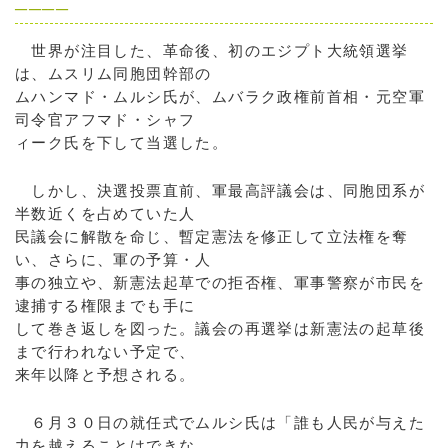
────
世界が注目した、革命後、初のエジプト大統領選挙
は、ムスリム同胞団幹部の
ムハンマド・ムルシ氏が、ムバラク政権前首相・元空軍
司令官アフマド・シャフ
ィーク氏を下して当選した。
しかし、決選投票直前、軍最高評議会は、同胞団系が
半数近くを占めていた人
民議会に解散を命じ、暫定憲法を修正して立法権を奪
い、さらに、軍の予算・人
事の独立や、新憲法起草での拒否権、軍事警察が市民を
逮捕する権限までも手に
して巻き返しを図った。議会の再選挙は新憲法の起草後
まで行われない予定で、
来年以降と予想される。
６月３０日の就任式でムルシ氏は「誰も人民が与えた
力を越えることはできな