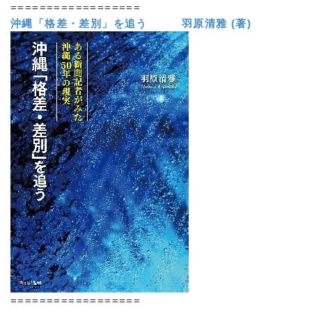
==================
沖縄「格差・差別」を追う 羽原清雅 (著)
==================