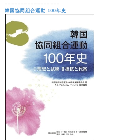
=================
韓国協同組合運動 100年史