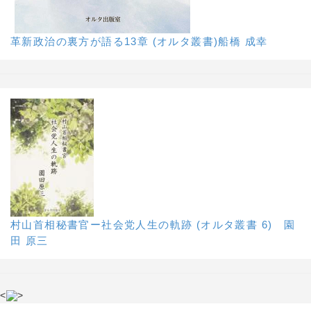
革新政治の裏方が語る13章 (オルタ叢書)船橋 成幸
村山首相秘書官ー社会党人生の軌跡 (オルタ叢書 6) 園
田 原三
<
>