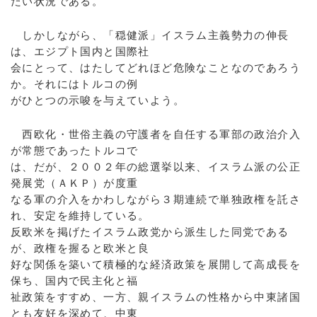
たい状況である。
しかしながら、「穏健派」イスラム主義勢力の伸長
は、エジプト国内と国際社
会にとって、はたしてどれほど危険なことなのであろう
か。それにはトルコの例
がひとつの示唆を与えていよう。
西欧化・世俗主義の守護者を自任する軍部の政治介入
が常態であったトルコで
は、だが、２００２年の総選挙以来、イスラム派の公正
発展党（ＡＫＰ）が度重
なる軍の介入をかわしながら３期連続で単独政権を託さ
れ、安定を維持している。
反欧米を掲げたイスラム政党から派生した同党である
が、政権を握ると欧米と良
好な関係を築いて積極的な経済政策を展開して高成長を
保ち、国内で民主化と福
祉政策をすすめ、一方、親イスラムの性格から中東諸国
とも友好を深めて、中東