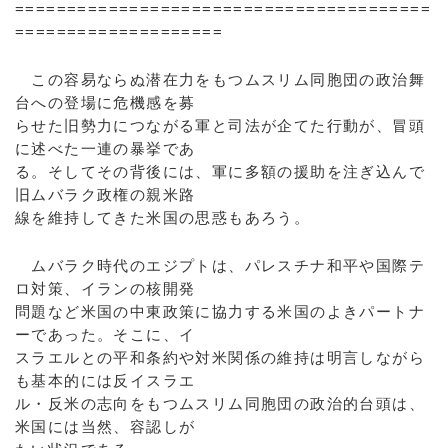
========================================
====================
この容易ならぬ潜在力をもつムスリム同胞団の政治舞
台への登場に危機感を募
らせた旧勢力につながる軍と司法が企てた行動が、冒頭
に述べた一連の暴挙であ
る。そしてその背後には、軍に多額の援助を注ぎ込んで
旧ムバラク政権の親米路
線を維持してきた米国の思惑もあろう。
ムバラク時代のエジプトは、パレスチナ和平や国際テ
ロ対策、イランの核開発
問題など米国の中東政策に協力する米国のよきパートナ
ーであった。そこに、イ
スラエルとの平和条約や対米関係の維持は明言しながら
も基本的には反イスラエ
ル・反米の志向をもつムスリム同胞団の政治的台頭は、
米国には当然、容認しが