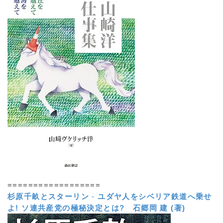
==================
杉原千畝とスターリン
-
ユダヤ人をシベリア鉄道へ乗せ
よ! ソ連共産党の極秘決定とは?
石郷岡 建 (著)