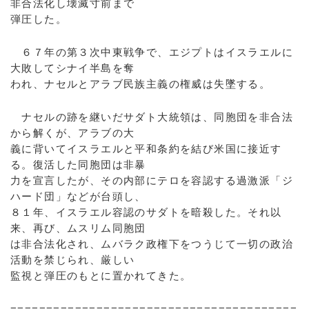
非合法化し壊滅寸前まで
弾圧した。
６７年の第３次中東戦争で、エジプトはイスラエルに
大敗してシナイ半島を奪
われ、ナセルとアラブ民族主義の権威は失墜する。
ナセルの跡を継いだサダト大統領は、同胞団を非合法
から解くが、アラブの大
義に背いてイスラエルと平和条約を結び米国に接近す
る。復活した同胞団は非暴
力を宣言したが、その内部にテロを容認する過激派「ジ
ハード団」などが台頭し、
８１年、イスラエル容認のサダトを暗殺した。それ以
来、再び、ムスリム同胞団
は非合法化され、ムバラク政権下をつうじて一切の政治
活動を禁じられ、厳しい
監視と弾圧のもとに置かれてきた。
========================================