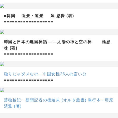
■韓国──近景・遠景 延 恩株 (著)
==================
韓国と日本の建国神話 ——太陽の神と空の神 延恩
株 (著)
==================
独りじゃダメなの―中国女性26人の言い分
==================
落穂拾記―新聞記者の後始末 (オルタ叢書) 単行本 –羽原
清雅 (著)