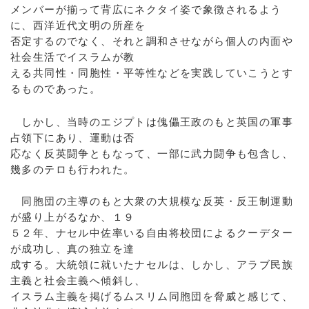
メンバーが揃って背広にネクタイ姿で象徴されるよう
に、西洋近代文明の所産を
否定するのでなく、それと調和させながら個人の内面や
社会生活でイスラムが教
える共同性・同胞性・平等性などを実践していこうとす
るものであった。
しかし、当時のエジプトは傀儡王政のもと英国の軍事
占領下にあり、運動は否
応なく反英闘争ともなって、一部に武力闘争も包含し、
幾多のテロも行われた。
同胞団の主導のもと大衆の大規模な反英・反王制運動
が盛り上がるなか、１９
５２年、ナセル中佐率いる自由将校団によるクーデター
が成功し、真の独立を達
成する。大統領に就いたナセルは、しかし、アラブ民族
主義と社会主義へ傾斜し、
イスラム主義を掲げるムスリム同胞団を脅威と感じて、