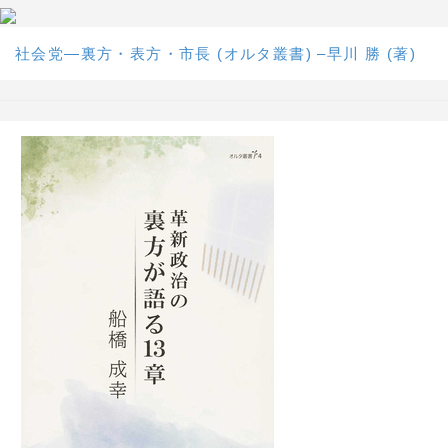
社会党―裏方・表方・市長 (オルタ叢書) –早川 勝 (著)