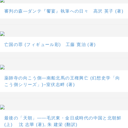
審判の森―ダンテ『饗宴』執筆への日々 高沢 英子 (著)
亡国の罪 (フィギュール彩) 工藤 寛治 (著)
薬師寺の向こう側―南船北馬の王権興亡 (幻想史学「向
こう側シリーズ」)–室伏志畔 (著)
最後の「天朝」――毛沢東・金日成時代の中国と北朝鮮
(上) 沈 志華 (著), 朱 建栄 (翻訳)