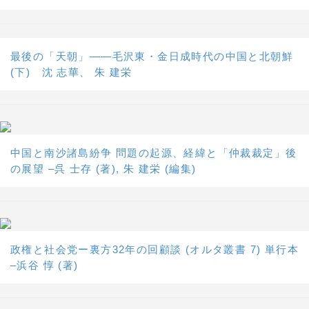
最後の「天朝」――毛沢東・金日成時代の中国と北朝鮮
(下) 沈 志華、 朱 建栄
中国と南沙諸島紛争 問題の起源、経緯と「仲裁裁定」後
の展望 –呉 士存 (著), 朱 建栄 (編集)
政権と社会党ー裏方32年の回顧談 (オルタ叢書 7) 単行本
–浜谷 惇 (著)