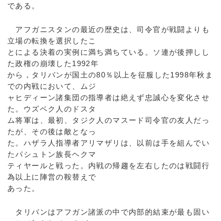
である。
アフガニスタンの最近の歴史は、司令官が戦闘よりも
立場の転換を選択したこ
とによる決着の実例に満ち満ちている。ソ連が後押しし
た政権の崩壊した1992年
から，タリバンが国土の80％以上を征服した1998年秋ま
での内戦において、ムジ
ャヒディーン諸集団の指導者は絶えず忠誠心を変化させ
た。ウズベク人のドスタ
ム将軍は、最初、タジク人のマスード司令官の友人だっ
たが、その後は敵となっ
た。ハザラ人指導者アリマザリは、以前は手を組んでい
たパシュトン族長ヘクマ
ティヤールと戦った。内戦の帰趨を左右したのは戦闘行
為以上に陣営の鞍替えで
あった。
タリバンはアフガン諸派の中で内部的結束が最も固い