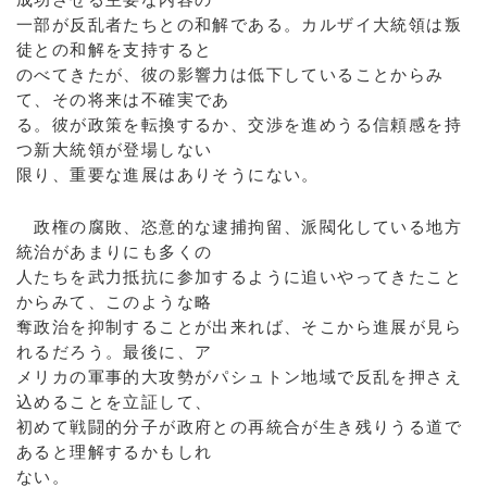
一部が反乱者たちとの和解である。カルザイ大統領は叛
徒との和解を支持すると
のべてきたが、彼の影響力は低下していることからみ
て、その将来は不確実であ
る。彼が政策を転換するか、交渉を進めうる信頼感を持
つ新大統領が登場しない
限り、重要な進展はありそうにない。
政権の腐敗、恣意的な逮捕拘留、派閥化している地方
統治があまりにも多くの
人たちを武力抵抗に参加するように追いやってきたこと
からみて、このような略
奪政治を抑制することが出来れば、そこから進展が見ら
れるだろう。最後に、ア
メリカの軍事的大攻勢がパシュトン地域で反乱を押さえ
込めることを立証して、
初めて戦闘的分子が政府との再統合が生き残りうる道で
あると理解するかもしれ
ない。