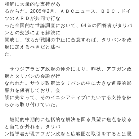
和解に大衆的な支持があ
るからだ。2009年2月、ＡＢＣニュース、ＢＢＣ，ドイ
ツのＡＲＤが共同で行な
った全国的な世論調査において、64％の回答者がタリバ
ンとの交渉による解決に
賛成し、彼らが戦闘の中止に合意すれば、タリバンを政
府に加えるべきだと述べ
た。
サウジアラビア政府の仲介により、昨秋、アフガン政
府とタリバンの会談が行
なわれた。サウジ政府はタリバンの中に大きな道義的影
響力を保有しており、会
談に先立って、そのイニシアティブにたいする支持を彼
らから取り付けていた。
短期的中期的に包括的な解決を図る展望に焦点を絞る
と当てが外れる。タリバ
ン指導者が現アフガン政府と広範囲な取引をするとは思