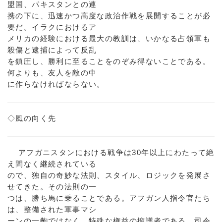
盟国、パキスタンとの連
携の下に、迅速かつ高度な政治作戦を展開することが必
要だ。イラクにおけるア
メリカの経験における最大の教訓は、いかなる占領軍も
殺傷と逮捕によって反乱
を鎮圧し、勝利に至ることをのぞみ得ないことである。
何よりも、友人を敵の中
に作らなければならない。
◇風の向く先
アフガニスタンにおける戦争は30年以上にわたって絶
え間なく継続されている
ので、独自の奇妙な法則、スタイル、ロジックを発展さ
せてきた。その法則の一
つは、勝ち馬に乗ることである。アフガン人指令官たち
は、整備された軍事マシ
ーンの一齣ではなく、特殊な権益の擁護者である。司令