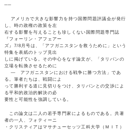
──
アメリカで大きな影響力を持つ国際問題評議会が発行
し、時の政権の政策を左
右する影響を与えることも珍しくない国際問題専門誌
『フォーリン・アフェアー
ズ』7/8月号は、「アフガニスタンを救うために」という
特集を表紙のトップ見出
しに掲げている。その中心をなす論文が、「タリバンの
立場を転換させるために
― アフガニスタンにおける戦争に勝つ方法」であ
る。筆者たちは、戦闘によ
って勝利する道に見切りをつけ、タリバンとの交渉によ
る平和的政治的解決の必
要性と可能性を強調している。
この論文は二人の若手専門家によるものである。共著
者の一人、フォティーニ
・クリスティアはマサチューセッツ工科大学（ＭＩＴ）