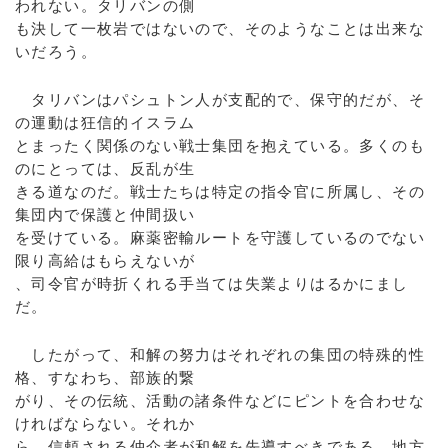
われない。タリバンの側
も決して一枚岩ではないので、そのようなことは出来な
いだろう。
タリバンはパシュトン人が支配的で、保守的だが、そ
の運動は狂信的イスラム
とまったく関係のない戦士集団を抱えている。多くのも
のにとっては、反乱が生
きる道なのだ。戦士たちは特定の指令官に所属し、その
集団内で保護と仲間扱い
を受けている。麻薬密輸ルートを守護しているのでない
限り高給はもらえないが
、司令官が時折くれる手当ては失業よりはるかにまし
だ。
したがって、和解の努力はそれぞれの集団の特殊的性
格、すなわち、部族的繋
がり、その伝統、活動の諸条件などにピントを合わせな
ければならない。それか
ら、信頼される仲介者が和解を先導すべきである。地方