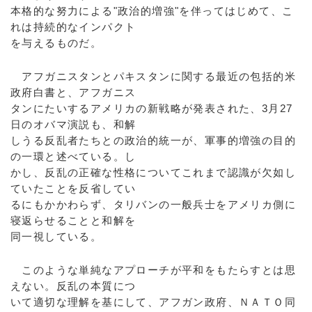
本格的な努力による"政治的増強"を伴ってはじめて、こ
れは持続的なインパクト
を与えるものだ。
アフガニスタンとパキスタンに関する最近の包括的米
政府白書と、アフガニス
タンにたいするアメリカの新戦略が発表された、3月27
日のオバマ演説も、和解
しうる反乱者たちとの政治的統一が、軍事的増強の目的
の一環と述べている。し
かし、反乱の正確な性格についてこれまで認識が欠如し
ていたことを反省してい
るにもかかわらず、タリバンの一般兵士をアメリカ側に
寝返らせることと和解を
同一視している。
このような単純なアプローチが平和をもたらすとは思
えない。反乱の本質につ
いて適切な理解を基にして、アフガン政府、ＮＡＴＯ同