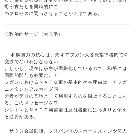
司令官たちを同時的にこ
のプロセスに関与させることがカギである。
◇政治的サージ（大攻勢）
和解努力の核心は、先ずアフガン人各派指導者間での
交渉でなければならない
。しかし、現在は紛争が国際化しているので、和平には
国際的関与も必要だ。ア
フガンにおけるＮＡＴＯ軍の基本的存在理由は、アフガ
ニスタンをアルカイダ同
盟者がテロの基地として利用するのを阻止することにあ
る。このメッセージをワ
シントンとＮＡＴＯ同盟国は反乱者側にはっきりと伝え
る必要がある。
サウジ会談以後、タリバン側のスポークスマンや何人