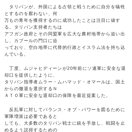
タリバンが、外国による占領と戦うために自分を犠牲
とするのを厭わない、何
万もの青年を獲得するのに成功したことは注目に値す
る。タリバン支持者たちは
アフガン政府とその同盟軍を広大な農村地帯から追い出
し、カブールの門口に迫
っており、空白地帯に代替的行政とイスラム法を持ち込
んでいる。
丁度、ムジャヒディーンが20年前にソ連軍に安全な退
却口を提供したように、
タリバン指導者ムラー・ムハマッド・オマールは、国土
からの撤退を選択するＮ
ＡＴＯ軍に安全な退却口の保障を最近提案した。
反乱軍に対してバランス・オブ・パワーを図るために
軍隊増派は必要であると
しても、大多数のタリバン戦士に銃を手放し、戦闘を止
めるよう説得するための