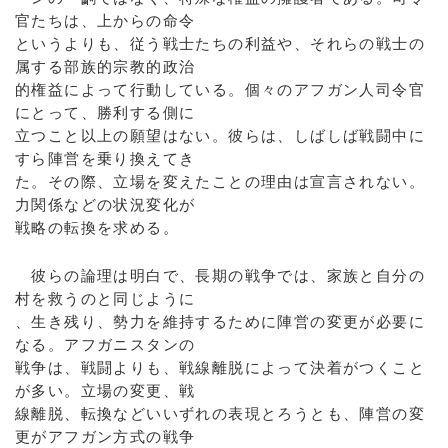
官たちは、上からの命令
というよりも、従う戦士たちの利益や、それらの戦士の
属する部族的宗教的政治
的権益によって行動している。個々のアフガン人司令官
にとって、勝利する側に
立つこと以上の願望はない。彼らは、しばしば戦闘中に
すら陣営を乗り換えてき
た。その際、立場を変えたことの理由は宣言されない。
力関係などの状況変化が
戦略の転換を求める。
彼らの論理は明白で、長期の戦争では、家族と自分の
村を救うのと同じように
、生き残り、勢力を維持するために陣営の変更が必要に
なる。アフガニスタンの
戦争は、戦闘よりも、戦線離脱によって決着がつくこと
が多い。立場の変更、戦
線離脱、転換などいいずれの表現とろうとも、陣営の変
更がアフガン方式の戦争