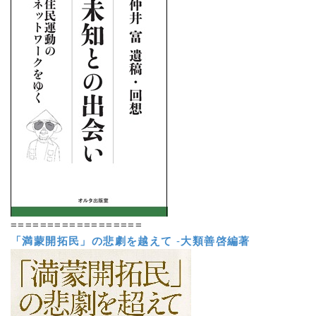
==================
「満蒙開拓民」の悲劇を越えて
-
大類善啓編著