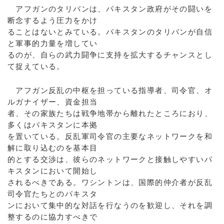
アフガンのタリバンは、パキスタン政府がその闘いを
断念するよう圧力をかけ
ることはないとみている。パキスタンのタリバンが自信
と軍事的力量を増してい
るのが、自らの武力闘争に支持を拡大するチャンスとし
て捉えている。
アフガン反乱の中枢を担っている指導者、司令官、オ
ルガナイザー、資金担当
者、その家族たちは戦争地帯から離れたところにおり、
多くはパキスタンに本拠
を置いている。反乱軍司令官の主要なネットワークを和
解に取り込むのを基本目
的とする交渉は、彼らのネットワークと接触しやすいパ
キスタンにおいて開始し
されるべきである。ワシントンは、国際的仲介者が反乱
司令官たちとのパキスタ
ンにおいて集中的な対話を行なうのを歓迎し、それを調
整するのに協力すべきで