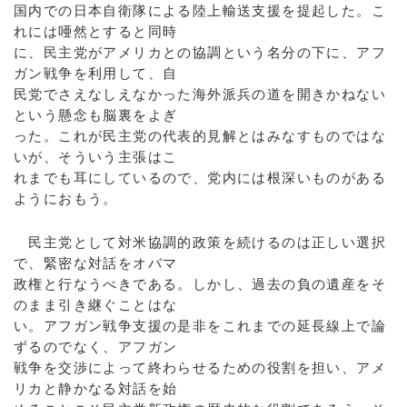
国内での日本自衛隊による陸上輸送支援を提起した。こ
れには唖然とすると同時
に、民主党がアメリカとの協調という名分の下に、アフ
ガン戦争を利用して、自
民党でさえなしえなかった海外派兵の道を開きかねない
という懸念も脳裏をよぎ
った。これが民主党の代表的見解とはみなすものではな
いが、そういう主張はこ
れまでも耳にしているので、党内には根深いものがある
ようにおもう。
民主党として対米協調的政策を続けるのは正しい選択
で、緊密な対話をオバマ
政権と行なうべきである。しかし、過去の負の遺産をそ
のまま引き継ぐことはな
い。アフガン戦争支援の是非をこれまでの延長線上で論
ずるのでなく、アフガン
戦争を交渉によって終わらせるための役割を担い、アメ
リカと静かなる対話を始