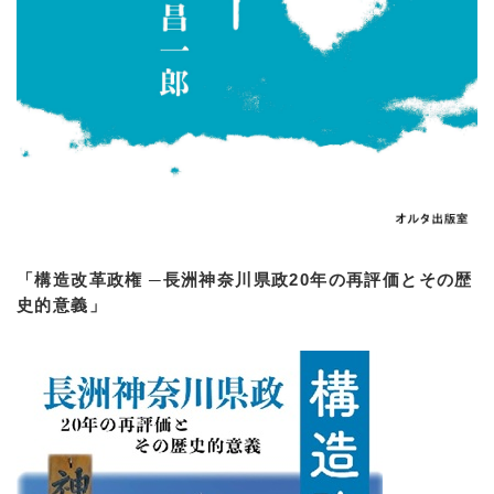
「構造改革政権 ─長洲神奈川県政20年の再評価とその歴
史的意義」