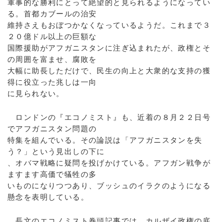
軍事的な勝利にとって絶望的と見られるようになってい
る。首都カブールの治安
維持さえもおぼつかなくなっているようだ。これまで３
２０億ドル以上の巨額な
国際援助がアフガニスタンに注ぎ込まれたが、政権とそ
の周囲を富ませ、腐敗を
大幅に助長しただけで、民生の向上と大衆的な支持の獲
得に役立った兆しは一向
に見られない。
ロンドンの『エコノミスト』も、近着の８月２２日号
でアフガニスタン問題の
特集を組んでいる。その論説は「アフガニスタンを失
う？」という見出しの下に
、オバマ戦略に疑問を投げかけている。アフガン戦争が
ますます高価で犠牲の多
いものになりつつあり、ブッシュのイラクのようになる
懸念を表明している。
長文のエコノミスト巻頭記事では、カルザイ政権の底