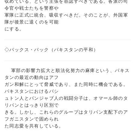
収めている、という主張を容認すべきである。各派の司
令官や戦士たちを警察や
軍隊に正式に統合、吸収すべきだ。そのことが、外国軍
隊が後景に退くのを可能
にする。
◇パックス・パック（パキスタンの平和）
軍部の影響力拡大と順法化努力の麻痺という、パキス
タンの最近の動向はアフ
ガン和解にとって脅威であり、また同時に機会である。
パキスタンにおけるパシ
ュトン人とパンジャブ人の戦闘分子は、オマール師のタ
リバンとはっきり区別で
きる。しかし、これらのグループはタリバン支配下のア
フガニスタンで固められ
た同志愛を共有している。