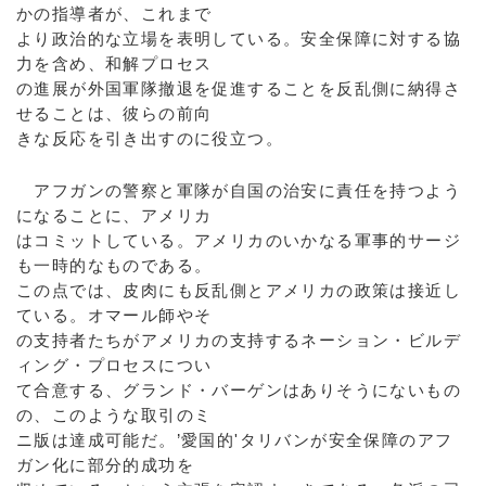
かの指導者が、これまで
より政治的な立場を表明している。安全保障に対する協
力を含め、和解プロセス
の進展が外国軍隊撤退を促進することを反乱側に納得さ
せることは、彼らの前向
きな反応を引き出すのに役立つ。
アフガンの警察と軍隊が自国の治安に責任を持つよう
になることに、アメリカ
はコミットしている。アメリカのいかなる軍事的サージ
も一時的なものである。
この点では、皮肉にも反乱側とアメリカの政策は接近し
ている。オマール師やそ
の支持者たちがアメリカの支持するネーション・ビルデ
ィング・プロセスについ
て合意する、グランド・バーゲンはありそうにないもの
の、このような取引のミ
ニ版は達成可能だ。’愛国的'タリバンが安全保障のアフ
ガン化に部分的成功を