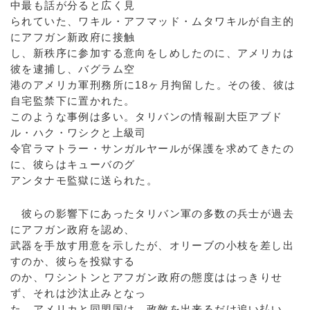
中最も話が分ると広く見
られていた、ワキル・アフマッド・ムタワキルが自主的
にアフガン新政府に接触
し、新秩序に参加する意向をしめしたのに、アメリカは
彼を逮捕し、バグラム空
港のアメリカ軍刑務所に18ヶ月拘留した。その後、彼は
自宅監禁下に置かれた。
このような事例は多い。タリバンの情報副大臣アブド
ル・ハク・ワシクと上級司
令官ラマトラー・サンガルヤールが保護を求めてきたの
に、彼らはキューバのグ
アンタナモ監獄に送られた。
彼らの影響下にあったタリバン軍の多数の兵士が過去
にアフガン政府を認め、
武器を手放す用意を示したが、オリーブの小枝を差し出
すのか、彼らを投獄する
のか、ワシントンとアフガン政府の態度ははっきりせ
ず、それは沙汰止みとなっ
た。アメリカと同盟国は、政敵を出来るだけ追い払い、