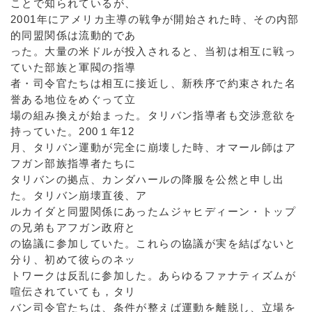
ことで知られているが、
2001年にアメリカ主導の戦争が開始された時、その内部
的同盟関係は流動的であ
った。大量の米ドルが投入されると、当初は相互に戦っ
ていた部族と軍閥の指導
者・司令官たちは相互に接近し、新秩序で約束された名
誉ある地位をめぐって立
場の組み換えが始まった。タリバン指導者も交渉意欲を
持っていた。200１年12
月、タリバン運動が完全に崩壊した時、オマール師はア
フガン部族指導者たちに
タリバンの拠点、カンダハールの降服を公然と申し出
た。タリバン崩壊直後、ア
ルカイダと同盟関係にあったムジャヒディーン・トップ
の兄弟もアフガン政府と
の協議に参加していた。これらの協議が実を結ばないと
分り、初めて彼らのネッ
トワークは反乱に参加した。あらゆるファナティズムが
喧伝されていても，タリ
バン司令官たちは、条件が整えば運動を離脱し、立場を