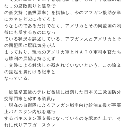
なしの腐敗振りと選挙で
の低支持（低投票率）を指摘し、今のアフガン援助が単
にカネをどぶに捨てるよ
うなものであるだけでなく、アメリカとその同盟国の利
益にも反するものになっ
ている状況を詳述している。アフガン人とアメリカとそ
の同盟国に厭戦気分が広
まっており、現地のアメリカ軍とＮＡＴＯ軍司令官たち
も勝利の展望は持ちえず
、交渉による解決しか残されていないという、この論文
の提起を裏付ける記事と
なっている。
総選挙直後のテレビ番組に出演した日本民主党国防外
交専門家と称する議員は
、現在の自衛隊によるアフガン戦争向け給油支援が事実
上パキスタン内戦を遂行
するパキスタン軍支援になっているのを認めた上で、そ
れに代りアフガニスタン