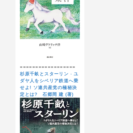
==================
杉原千畝とスターリン
-
ユ
ダヤ人をシベリア鉄道へ乗
せよ! ソ連共産党の極秘決
定とは?
石郷岡 建 (著)