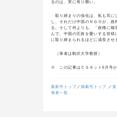
るのは、実に有り難い。
取り締まりの強化は、私も耳にし
し、それだけ中国のＮＧＯが、政
る。そして何よりも、「政権に楯
んで、中国の圧政を憂いする皆様
に取り締まられるほどに成長させ
（筆者は駒沢大学教授）
※ この記事はＣＳネット6月号
最新号トップ
／
掲載号トップ
／
直
筆者一覧