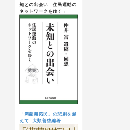
知との出会い 住民運動の
ネットワークをゆく」
==================
「満蒙開拓民」の悲劇を越
えて
-
大類善啓編著