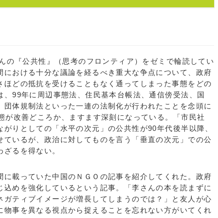
さんの『公共性』（思考のフロンティア）をゼミで輪読してい
間における十分な議論を経るべき重大な争点について、政府
さほどの抵抗を受けることもなく通ってしまった事態をどの
は、99年に周辺事態法、住民基本台帳法、通信傍受法、国
、団体規制法といった一連の法制化が行われたことを念頭に
事態が改善どころか、ますます深刻になっている。「市民社
ながりとしての「水平の次元」の公共性が90年代後半以降、
せているが、政治に対してものを言う「垂直の次元」での公
わざるを得ない。
に載っていた中国のＮＧＯの記事を紹介してくれた。政府
じ込めを強化しているという記事。「李さんの本を読まずに
ネガティブイメージが増長してしまうのでは？」と友人が心
に物事を異なる視点から捉えることを忘れない方がいてくれ