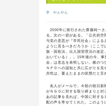
李 やんやん
2000年に発行された齋藤純一
る。次の一節がある。「公共的空
与党の意思が『市民社会』による
ように見るべきだろうか（ここで
旗・国歌法、出入国管理法の改定
おいている）」。15年後の今、
会」は意志を表明しない。横のつ
ＮＰＯへの認知と共に広がりを見
共性は、萎えたままの状態だと言
友人がメールで、今朝の朝日新聞
がＮＧＯに対する取り締まりと封
あの記事を見れば、中国に対する
配の声を寄せてくれた。このよう