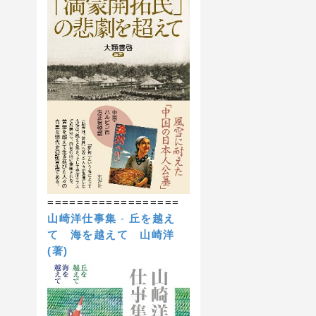
==================
山崎洋仕事集
-
丘を越え
て 海を越えて
山崎洋
(著)