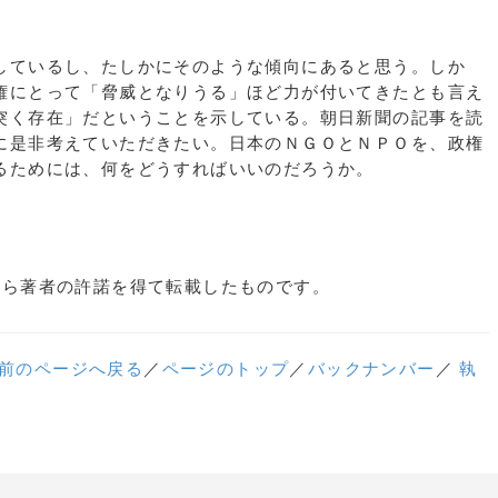
ているし、たしかにそのような傾向にあると思う。しか
権にとって「脅威となりうる」ほど力が付いてきたとも言え
突く存在」だということを示している。朝日新聞の記事を読
に是非考えていただきたい。日本のＮＧＯとＮＰＯを、政権
るためには、何をどうすればいいのだろうか。
から著者の許諾を得て転載したものです。
前のページへ戻る
／
ページのトップ
／
バックナンバー
／
執