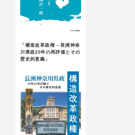
「構造改革政権 ─長洲神奈
川県政20年の再評価とその
歴史的意義」