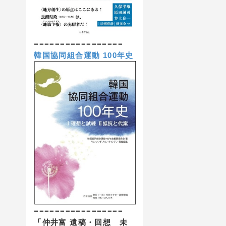
=================
韓国協同組合運動 100年史
=================
「仲井富 遺稿・回想 未