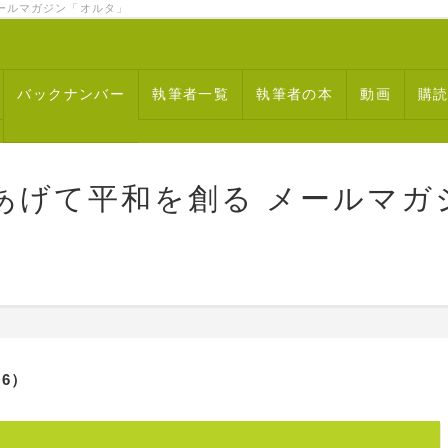
ルマガジン「オルタ」
バックナンバー
執筆者一覧
執筆者の本
動画
購
あげて平和を創る メールマガ
6）