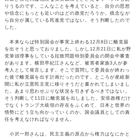
りうるのです。こんなことを考えていると、自分の思想
や信念にもっとも近いのはどの政党だろうか。残念なが
ら自分が属している民進党ではない。そう判断したので
した。
本来ならば特別国会が事実上終わる12月8日に離党届
を出そうと思っておりました。しかし12月21日に私が野
党筆頭理事をしている拉致問題特別委員会の閉会中審査
があります。横田早紀江さんなど、被害者家族3人が参
考人として発言します。そこで質問して委員会が終わっ
た後で離党届を出す計画だったのです。ところが産経新
聞に私が立憲民主党に移りそうだと書かれてしまいまし
た。あまり思わせぶりな状況を引きずるべきではない。
そう判断して11日に離党届を出しました。安倍政権だけ
でなくトランプ大統領の存在をふくめて、日本と世界の
情勢にどう立ち向かっていくのか。国会議員としての責
任を考えなければなりません。
小沢一郎さんは、民主主義の原点から権力はなにかと