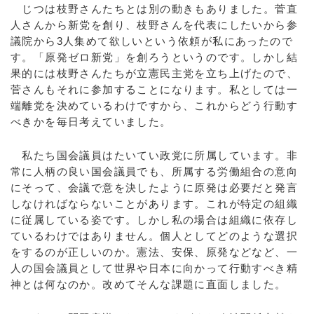
じつは枝野さんたちとは別の動きもありました。菅直
人さんから新党を創り、枝野さんを代表にしたいから参
議院から3人集めて欲しいという依頼が私にあったので
す。「原発ゼロ新党」を創ろうというのです。しかし結
果的には枝野さんたちが立憲民主党を立ち上げたので、
菅さんもそれに参加することになります。私としては一
端離党を決めているわけですから、これからどう行動す
べきかを毎日考えていました。
私たち国会議員はたいてい政党に所属しています。非
常に人柄の良い国会議員でも、所属する労働組合の意向
にそって、会議で意を決したように原発は必要だと発言
しなければならないことがあります。これが特定の組織
に従属している姿です。しかし私の場合は組織に依存し
ているわけではありません。個人としてどのような選択
をするのが正しいのか。憲法、安保、原発などなど、一
人の国会議員として世界や日本に向かって行動すべき精
神とは何なのか。改めてそんな課題に直面しました。