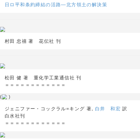
日ロ平和条約締結の活路―北方領土の解決策
村田 忠禧 著 花伝社 刊
松田 健 著 重化学工業通信社 刊
＝＝＝＝＝＝＝＝＝＝＝＝
(
)
ジェニファー・コックラル=キング 著,
白井 和宏
訳
白水社刊
＝＝＝＝＝＝＝＝＝＝＝＝