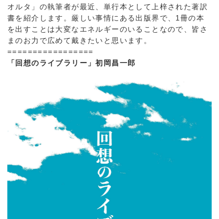
オルタ」の執筆者が最近、単行本として上梓された著訳
書を紹介します。厳しい事情にある出版界で、1冊の本
を出すことは大変なエネルギーのいることなので、皆さ
まのお力で広めて戴きたいと思います。
=================
「回想のライブラリー」初岡昌一郎