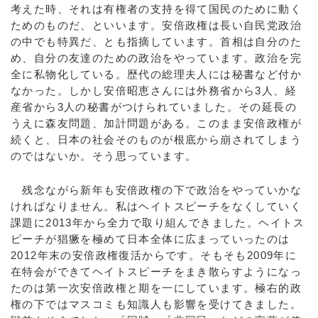
考えた時、それは有権者の支持を得て国民のために動く
ためのものだ、といいます。安倍政権は長い自民党政治
の中でも特異だ、とも指摘しています。首相は自分のた
め、自分の友達のための政治をやっています。政治を完
全に私物化している。歴代の総理夫人には秘書など付か
なかった。しかし安倍昭恵さんには外務省から3人、経
産省から3人の秘書がつけられていました。その延長の
うえに森友問題、加計問題がある。このまま安倍政権が
続くと、日本の社会そのものが根底から崩されてしまう
のではないか。そう思っています。
残念ながら新年も安倍政権の下で政治をやっていかな
ければなりません。私はヘイトスピーチをなくしていく
課題に2013年から全力で取り組んできました。ヘイトス
ピーチが猖獗を極めて日本全体に広まっていったのは
2012年末の安倍政権復活からです。そもそも2009年に
在特会ができてヘイトスピーチをまき散らすようになっ
たのは第一次安倍政権と期を一にしています。極右的政
権の下ではマスコミも知識人も影響を受けてきました。