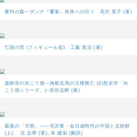
審判の森―ダンテ『饗宴』執筆への日々 高沢 英子 (著)
亡国の罪 (フィギュール彩) 工藤 寛治 (著)
薬師寺の向こう側―南船北馬の王権興亡 (幻想史学「向
こう側シリーズ」)–室伏志畔 (著)
最後の「天朝」――毛沢東・金日成時代の中国と北朝鮮
(上) 沈 志華 (著), 朱 建栄 (翻訳)