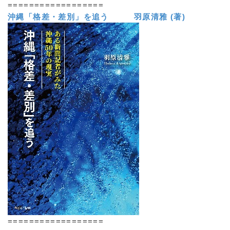
==================
沖縄「格差・差別」を追う 羽原清雅 (著)
==================