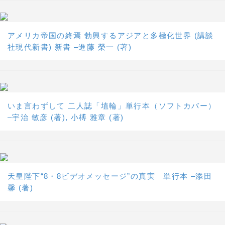
アメリカ帝国の終焉 勃興するアジアと多極化世界 (講談
社現代新書) 新書 –進藤 榮一 (著)
いま言わずして 二人誌「埴輪」単行本（ソフトカバー）
–宇治 敏彦 (著), 小榑 雅章 (著)
天皇陛下“8・8ビデオメッセージ”の真実 単行本 –添田
馨 (著)