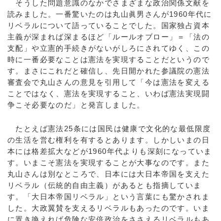
そうした問題意識のなかでさまざまな政治関係文献を
読みました。一番驚いたのは丸山眞男さんが1960年代に
リベラルについて語っていることでした。国家独占資本
主義が深まれば深まるほど「ルールオブロー」＝「法の
支配」や立憲的手続きがないがしろにされてゆく、この
時に一番必要なことは憲法を実現することだというので
す。まさにこれだと確信し、先日開かれた参議院の憲法
審査会で丸山さんの意見を引用して「今は憲法を変える
ことではなく、憲法を実現すること、いわば憲法実現闘
争こそ必要なのだ」と発言しました。
たとえば憲法25条には国民は健康で文化的な最低限度
の生活を営む権利を有するとあります。しかしいまの日
本には格差拡大などが1960年代よりも深刻になっていま
す。いまこそ憲法を実現することが大事なのです。また
丸山さんは別なところで、日本には大日本帝国を支えた
リベラル（伝統的自由主義）があるとも指摘していま
す。「大日本帝国リベラル」という言葉にも驚かされま
した。大政翼賛を支えるリベラルもあったのです。いま
に置き換えれば危険な安倍政治をささえるリベラルもあ