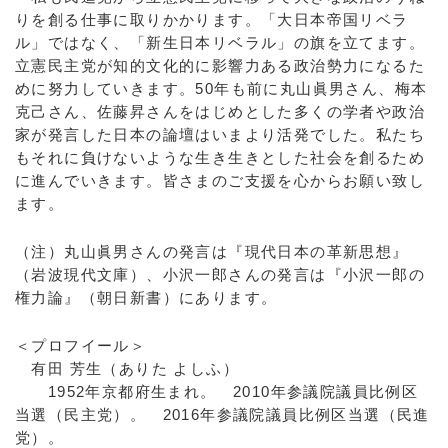
りを創る仕事に取りかかります。「大日本帝国リベラ
ル」ではなく、「新生日本リベラル」の旗を立てます。
立憲民主党が知的文化的に影響力ある政治勢力になるた
めに努力していきます。50年も前に丸山眞男さん、梅本
克己さん、佐藤昇さんをはじめとした多くの学者や政治
家が発言した日本の論壇はいまより活発でした。私たち
もそれに負けないような生き生きとした社会を創るため
に進んでいきます。皆さまのご支援を心からお願い致し
ます。
（注）丸山眞男さんの発言は『現代日本の革新思想』
（岩波現代文庫）、小沢一郎さんの発言は『小沢一郎の
権力論』（朝日新書）にあります。
＜プロフイール＞
有田 芳生（ありた よしふ）
1952年京都府生まれ。 2010年参議院議員比例区
当選（民主党）。 2016年参議院議員比例区当選（民進
党）。