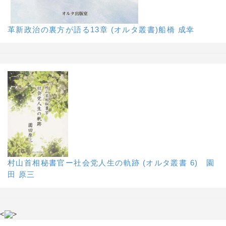
革新政治の裏方が語る13章 (オルタ叢書)船橋 成幸
村山首相秘書官ー社会党人生の軌跡 (オルタ叢書 6) 園
田 原三
<
>