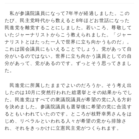
私が参議院議員になって7年半が経過しました。この
たび、民主党時代から数えると8年ほどお世話になった
民進党を離党することにしました。若いころ、尊敬して
いたジャーナリストからこう教えられました。「ジャー
ナリストとはたった一人で世界に立ち向かうものだ」。
これは国会議員にもいえることでしょう。党があって自
分がいるのではない。世界に立ち向かう議員としての自
分があって、党があるのです。ずっとそう思ってきまし
た。
民進党に所属したままでよいのだろうか。そう考え出
したのは10月に突然行われた総選挙とその結果からでし
た。民進党はすべての衆議院議員が希望の党に入る方針
を決めました。参議院議員も選挙後に希望の党に合流す
るともいわれていたのです。ところが枝野幸男さんをは
じめ、リベラルといわれる人々が希望の党から排除さ
れ、それをきっかけに立憲民主党がつくられます。