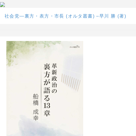
社会党―裏方・表方・市長 (オルタ叢書) –早川 勝 (著)