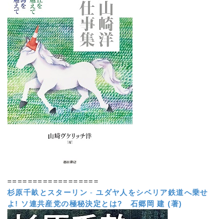
==================
杉原千畝とスターリン
-
ユダヤ人をシベリア鉄道へ乗せ
よ! ソ連共産党の極秘決定とは?
石郷岡 建 (著)