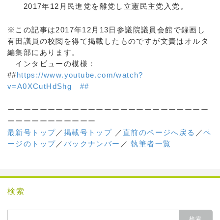
2017年12月民進党を離党し立憲民主党入党。
※この記事は2017年12月13日参議院議員会館で録画し
有田議員の校閲を得て掲載したものですが文責はオルタ
編集部にあります。
インタビューの模様：
##
https://www.youtube.com/watch?
v=A0XCutHdShg ##
ーーーーーーーーーーーーーーーーーーーーーーーーー
ーーーーーーーーーーー
最新号トップ
／
掲載号トップ
／
直前のページへ戻る
／
ペ
ージのトップ
／
バックナンバー
／
執筆者一覧
検索