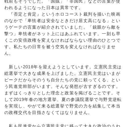
戦前もそうでした。「国賊」「非国民」などの言葉が使
われるようになった日本は異常です。
『否定と肯定』というホロコースト裁判を描いた映画
のなかで「卑怯者は安全なときだけ居丈高になる」とい
うゲーテの言葉が紹介されていました。「銃眼から敵を
撃つ」卑怯者がネット上にはあふれています。一刻も早
くこの安倍政権を変えなければならない理由のひとつで
す。私たちの日常を被う空気を変えなければなりませ
ん。
新しい2018年を迎えようとしています。立憲民主党は
総選挙で大きな成果を上げました。立憲民主党はいまが
ピークだからそのうち自分たちの党に頼ってくる、とい
う民進党幹部がいます。そんな発想が古すぎるのです。
まずはくっきりとした理念と政策を掲げることです。そ
して2019年春の地方選挙、夏の参議院選挙で与野党逆転
を実現し、やがて来る総選挙で野党の力を結集して本当
の政権交代を目指さなくてはなりません。
私も民進党から立憲民主党に移って大きな政治のうね