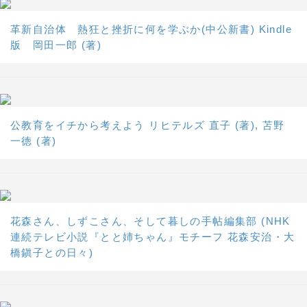
革新自治体 熱狂と挫折に何を学ぶか(中公新書) Kindle
版 岡田一郎 (著)
公教育をイチから考えよう リヒテルズ 直子 (著), 苫野
一徳 (著)
花森さん、しずこさん、そして暮しの手帖編集部 (NHK
連続テレビ小説『とと姉ちゃん』モチーフ 花森安治・大
橋鎭子との日々)