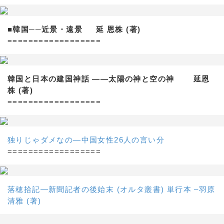
■韓国──近景・遠景 延 恩株 (著)
==================
韓国と日本の建国神話 ——太陽の神と空の神 延恩
株 (著)
==================
独りじゃダメなの―中国女性26人の言い分
==================
落穂拾記―新聞記者の後始末 (オルタ叢書) 単行本 –羽原
清雅 (著)