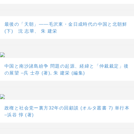
最後の「天朝」――毛沢東・金日成時代の中国と北朝鮮
(下) 沈 志華、 朱 建栄
中国と南沙諸島紛争 問題の起源、経緯と「仲裁裁定」後
の展望 –呉 士存 (著), 朱 建栄 (編集)
政権と社会党ー裏方32年の回顧談 (オルタ叢書 7) 単行本
–浜谷 惇 (著)