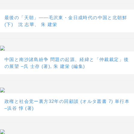
最後の「天朝」――毛沢東・金日成時代の中国と北朝鮮
(下) 沈 志華、 朱 建栄
中国と南沙諸島紛争 問題の起源、経緯と「仲裁裁定」後
の展望 –呉 士存 (著), 朱 建栄 (編集)
政権と社会党ー裏方32年の回顧談 (オルタ叢書 7) 単行本
–浜谷 惇 (著)