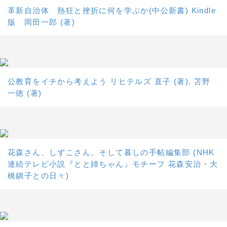
革新自治体 熱狂と挫折に何を学ぶか(中公新書) Kindle
版 岡田一郎 (著)
公教育をイチから考えよう リヒテルズ 直子 (著), 苫野
一徳 (著)
花森さん、しずこさん、そして暮しの手帖編集部 (NHK
連続テレビ小説『とと姉ちゃん』モチーフ 花森安治・大
橋鎭子との日々)