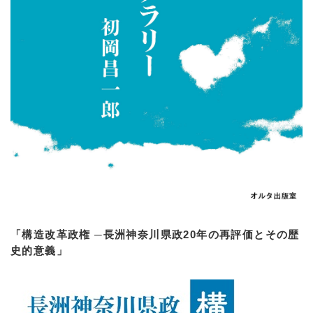
「構造改革政権 ─長洲神奈川県政20年の再評価とその歴
史的意義」