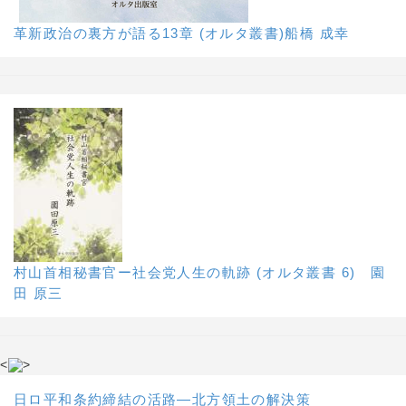
革新政治の裏方が語る13章 (オルタ叢書)船橋 成幸
村山首相秘書官ー社会党人生の軌跡 (オルタ叢書 6) 園
田 原三
<
>
日ロ平和条約締結の活路―北方領土の解決策