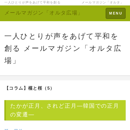
一人ひとりが声をあげて平和を創る メールマガジン「オルタ」
メールマガジン「オルタ広場」
Toggle
MENU
navigation
一人ひとりが声をあげて平和を
創る メールマガジン「オルタ広
場」
【コラム】槿と桜（5）
たかが正月、されど正月—韓国での正月
の変遷—