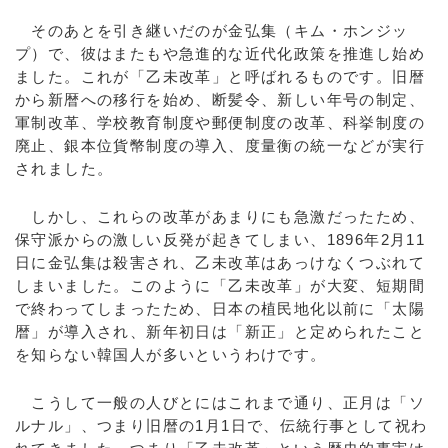
そのあとを引き継いだのが金弘集（キム・ホンジッ
プ）で、彼はまたもや急進的な近代化政策を推進し始め
ました。これが「乙未改革」と呼ばれるものです。旧暦
から新暦への移行を始め、断髪令、新しい年号の制定、
軍制改革、学校教育制度や郵便制度の改革、科挙制度の
廃止、銀本位貨幣制度の導入、度量衡の統一などが実行
されました。
しかし、これらの改革があまりにも急激だったため、
保守派からの激しい反発が起きてしまい、1896年2月11
日に金弘集は殺害され、乙未改革はあっけなくつぶれて
しまいました。このように「乙未改革」が大変、短期間
で終わってしまったため、日本の植民地化以前に「太陽
暦」が導入され、新年初日は「新正」と定められたこと
を知らない韓国人が多いというわけです。
こうして一般の人びとにはこれまで通り、正月は「ソ
ルナル」、つまり旧暦の1月1日で、伝統行事として祝わ