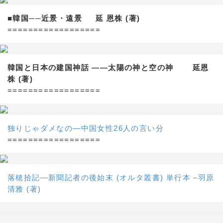
■韓国──近景・遠景 延 恩株 (著)
==================
韓国と日本の建国神話 ——太陽の神と空の神 延恩
株 (著)
==================
独りじゃダメなの―中国女性26人の言い分
==================
落穂拾記―新聞記者の後始末 (オルタ叢書) 単行本 –羽原
清雅 (著)