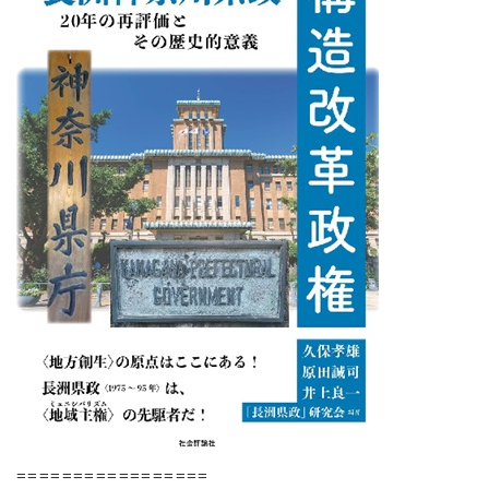
=================