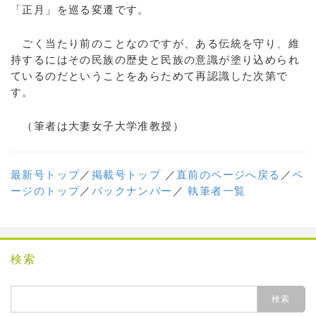
「正月」を巡る変遷です。
ごく当たり前のことなのですが、ある伝統を守り、維
持するにはその民族の歴史と民族の意識が塗り込められ
ているのだということをあらためて再認識した次第で
す。
（筆者は大妻女子大学准教授）
最新号トップ
／
掲載号トップ
／
直前のページへ戻る
／
ペ
ージのトップ
／
バックナンバー
／
執筆者一覧
検索