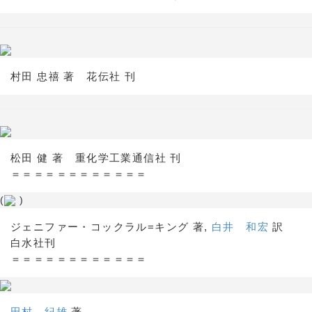
村田 忠禧 著 花伝社 刊
松田 健 著 重化学工業通信社 刊
＝＝＝＝＝＝＝＝＝＝＝＝
(
)
ジェニファー・コックラル=キング 著,
白井 和宏
訳
白水社刊
＝＝＝＝＝＝＝＝＝＝＝＝
田村 紀雄
著