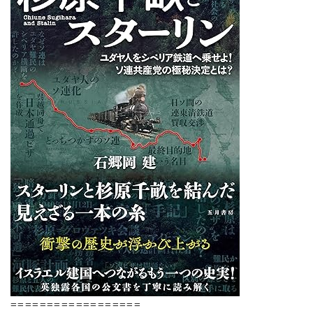
==================