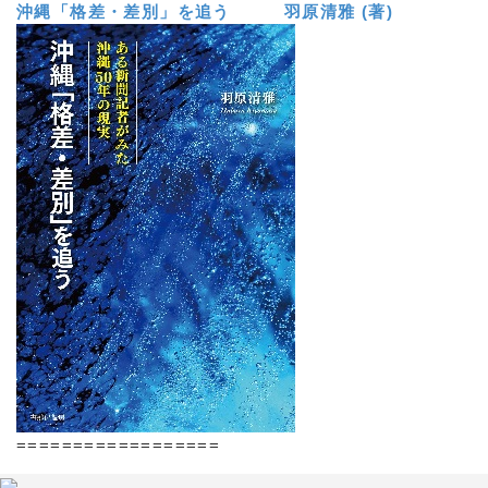
沖縄「格差・差別」を追う 羽原清雅 (著)
==================