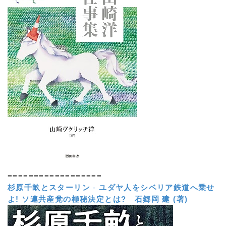
==================
杉原千畝とスターリン
-
ユダヤ人をシベリア鉄道へ乗せ
よ! ソ連共産党の極秘決定とは?
石郷岡 建 (著)