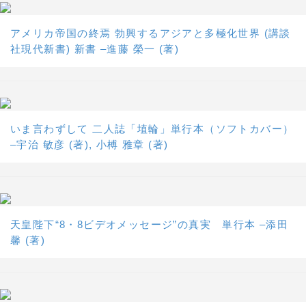
アメリカ帝国の終焉 勃興するアジアと多極化世界 (講談
社現代新書) 新書 –進藤 榮一 (著)
いま言わずして 二人誌「埴輪」単行本（ソフトカバー）
–宇治 敏彦 (著), 小榑 雅章 (著)
天皇陛下“8・8ビデオメッセージ”の真実 単行本 –添田
馨 (著)