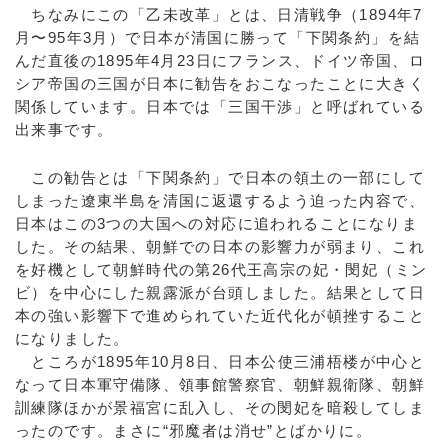
ちなみにこの「乙未改革」とは、日清戦争（1894年7
月〜95年3月）で日本が清国に勝って「下関条約」を結
んだ直後の1895年4月23日にフランス、ドイツ帝国、ロ
シア帝国の三国が日本に勧告をおこなったことに大きく
関係しています。日本では「三国干渉」と呼ばれている
出来事です。
この勧告とは「下関条約」で日本の領土の一部にして
しまった遼東半島を清国に返還するよう迫った内容で、
日本はこの3つの大国への対応に追われることになりま
した。その結果、朝鮮での日本の影響力が弱まり、これ
を好機として朝鮮時代の第26代王高宗の妃・閔妃（ミン
ビ）を中心にした親露派が台頭しました。結果として日
本の強い影響下で進められていた近代化が頓挫すること
になりました。
ところが1895年10月8日、日本公使三浦梧楼が中心と
なって日本軍守備隊、領事館警察官、朝鮮親衛隊、朝鮮
訓練隊ほかが景福宮に乱入し、その閔妃を暗殺してしま
ったのです。まさに“邪魔者は消せ”とばかりに。