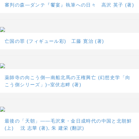
審判の森―ダンテ『饗宴』執筆への日々 高沢 英子 (著)
亡国の罪 (フィギュール彩) 工藤 寛治 (著)
薬師寺の向こう側―南船北馬の王権興亡 (幻想史学「向
こう側シリーズ」)–室伏志畔 (著)
最後の「天朝」――毛沢東・金日成時代の中国と北朝鮮
(上) 沈 志華 (著), 朱 建栄 (翻訳)