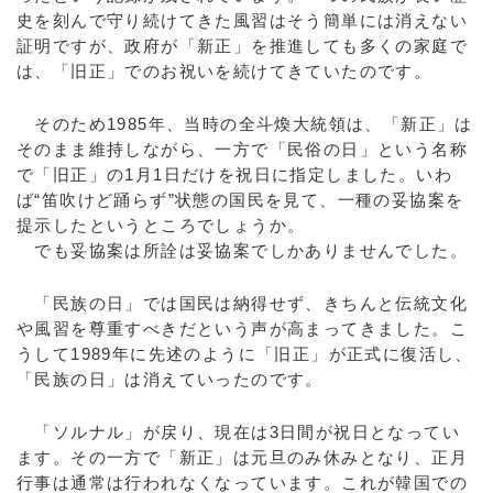
史を刻んで守り続けてきた風習はそう簡単には消えない
証明ですが、政府が「新正」を推進しても多くの家庭で
は、「旧正」でのお祝いを続けてきていたのです。
そのため1985年、当時の全斗煥大統領は、「新正」は
そのまま維持しながら、一方で「民俗の日」という名称
で「旧正」の1月1日だけを祝日に指定しました。いわ
ば“笛吹けど踊らず”状態の国民を見て、一種の妥協案を
提示したというところでしょうか。
でも妥協案は所詮は妥協案でしかありませんでした。
「民族の日」では国民は納得せず、きちんと伝統文化
や風習を尊重すべきだという声が高まってきました。こ
うして1989年に先述のように「旧正」が正式に復活し、
「民族の日」は消えていったのです。
「ソルナル」が戻り、現在は3日間が祝日となってい
ます。その一方で「新正」は元旦のみ休みとなり、正月
行事は通常は行われなくなっています。これが韓国での