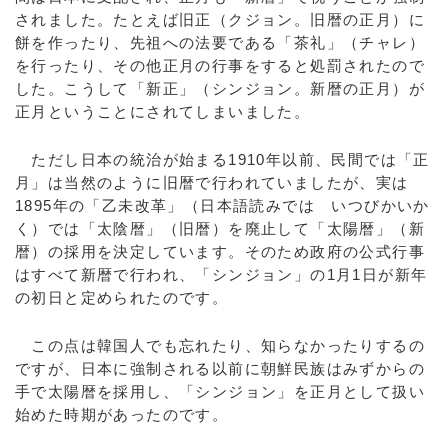
されました。たとえば旧正（クジョン。旧暦の正月）に
餅を作ったり、先祖への法要である「茶礼」（チャレ）
を行ったり、その他正月の行事をすると処罰されたので
した。こうして「新正」（シンジョン。新暦の正月）が
正月ということにされてしまいました。
ただし日本の統治が始まる1910年以前、民間では「正
月」は当然のように旧暦で行われていましたが、実は
1895年の「乙未改革」（日本語読みでは いつびかいか
く）では「太陰暦」（旧暦）を廃止して「太陽暦」（新
暦）の採用を決定しています。そのため政府の公式行事
はすべて新暦で行われ、「シンジョン」の1月1日が新年
の初日と定められたのです。
この点は韓国人でも忘れたり、知らなかったりするの
ですが、日本に強制される以前に朝鮮民族はみずからの
手で太陽暦を採用し、「シンジョン」を正月として扱い
始めた時期があったのです。