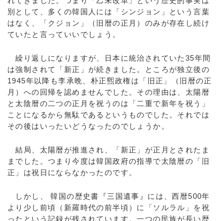
れてきました。つまり「乙未改革」という歴史的事実は
別として、多くの韓国人には「シンジョン」という言葉
はなく、「クジョン」（旧暦の正月）のみが存在し続け
ていたと言っていいでしょう。
繰り返しになりますが、日本に統治されていた35年間
は強制されて「新正」が続きました。ところが独立後の
1945年以降も李承晩、朴正煕政権は「旧正」（旧暦の正
月）への回帰を認めませんでした。その理由は、太陽暦
と太陰暦の二つの正月を祝うのは「二重で新年を祝う」
ことになるから無駄であるというものでした。それでは
その後はいったいどうなったのでしょうか。
結局、太陽暦が推進され、「新正」が正月とされたま
までした。つまり今度は韓国政府の指導で太陰暦の「旧
正」は祝日にならなかったのです。
しかし、 韓国の歴史書『三国遺事』には、西暦500年
より少し前頃（新羅時代の前半頃）に「ソルラル」を祝
ったという記録が残されています。一つの民族が長い歴