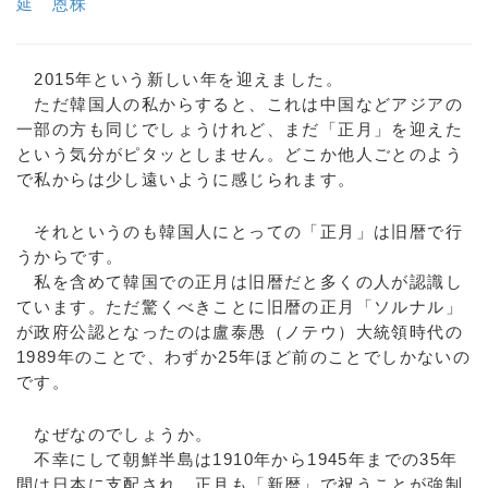
延 恩株
2015年という新しい年を迎えました。
ただ韓国人の私からすると、これは中国などアジアの
一部の方も同じでしょうけれど、まだ「正月」を迎えた
という気分がピタッとしません。どこか他人ごとのよう
で私からは少し遠いように感じられます。
それというのも韓国人にとっての「正月」は旧暦で行
うからです。
私を含めて韓国での正月は旧暦だと多くの人が認識し
ています。ただ驚くべきことに旧暦の正月「ソルナル」
が政府公認となったのは盧泰愚（ノテウ）大統領時代の
1989年のことで、わずか25年ほど前のことでしかないの
です。
なぜなのでしょうか。
不幸にして朝鮮半島は1910年から1945年までの35年
間は日本に支配され、正月も「新暦」で祝うことが強制