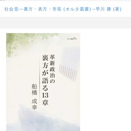
社会党―裏方・表方・市長 (オルタ叢書) –早川 勝 (著)