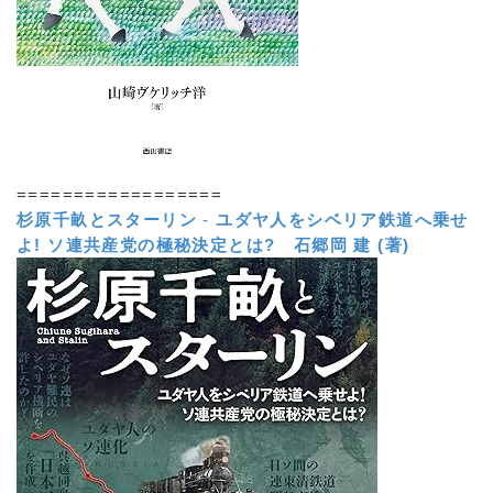
==================
杉原千畝とスターリン
-
ユダヤ人をシベリア鉄道へ乗せ
よ! ソ連共産党の極秘決定とは?
石郷岡 建 (著)