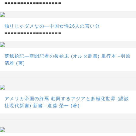
==================
独りじゃダメなの―中国女性26人の言い分
==================
落穂拾記―新聞記者の後始末 (オルタ叢書) 単行本 –羽原
清雅 (著)
アメリカ帝国の終焉 勃興するアジアと多極化世界 (講談
社現代新書) 新書 –進藤 榮一 (著)