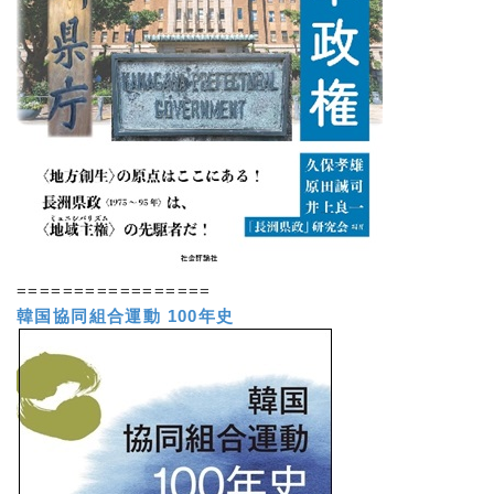
=================
韓国協同組合運動 100年史