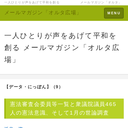
一人ひとりが声をあげて平和を創る メールマガジン「オルタ」
メールマガジン「オルタ広場」
Toggle
MENU
navigation
一人ひとりが声をあげて平和を
創る メールマガジン「オルタ広
場」
【データ・にっぽん】
（9）
憲法審査会委員等一覧と衆議院議員465
人の憲法意識、そして1月の世論調査