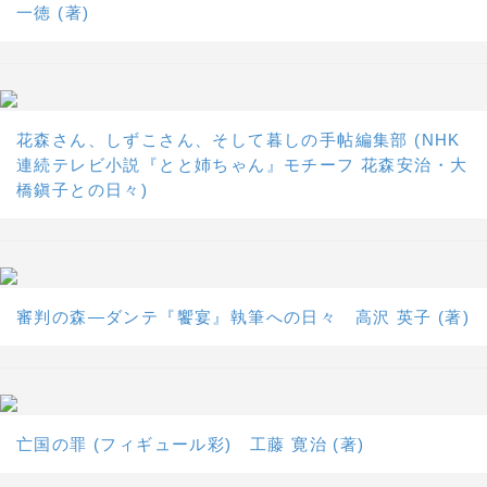
一徳 (著)
花森さん、しずこさん、そして暮しの手帖編集部 (NHK
連続テレビ小説『とと姉ちゃん』モチーフ 花森安治・大
橋鎭子との日々)
審判の森―ダンテ『饗宴』執筆への日々 高沢 英子 (著)
亡国の罪 (フィギュール彩) 工藤 寛治 (著)