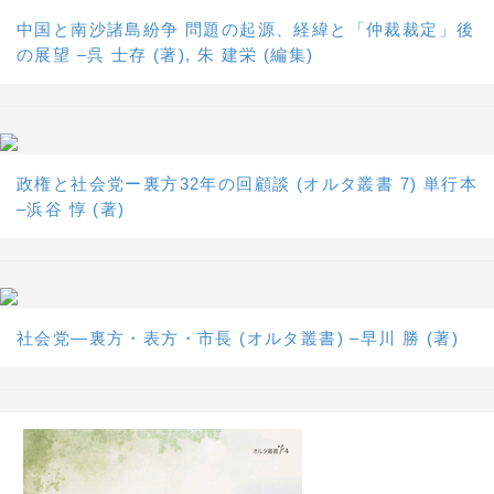
中国と南沙諸島紛争 問題の起源、経緯と「仲裁裁定」後
の展望 –呉 士存 (著), 朱 建栄 (編集)
政権と社会党ー裏方32年の回顧談 (オルタ叢書 7) 単行本
–浜谷 惇 (著)
社会党―裏方・表方・市長 (オルタ叢書) –早川 勝 (著)