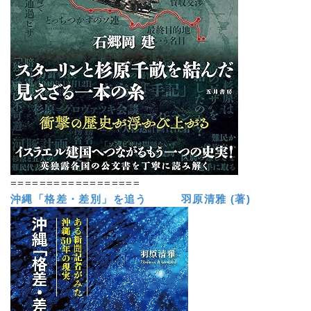
==================
沖縄「格差・差別」を追う 羽原清雅 (著)