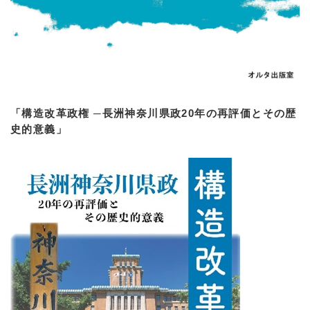
「構造改革政権 ─長洲神奈川県政20年の再評価とその歴
史的意義」