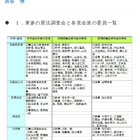
浜谷 惇
◆ １，衆参の憲法調査会と各党会派の委員一覧