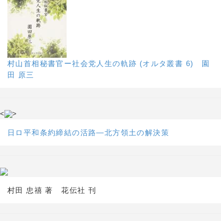
村山首相秘書官ー社会党人生の軌跡 (オルタ叢書 6) 園
田 原三
<
>
日ロ平和条約締結の活路―北方領土の解決策
村田 忠禧 著 花伝社 刊