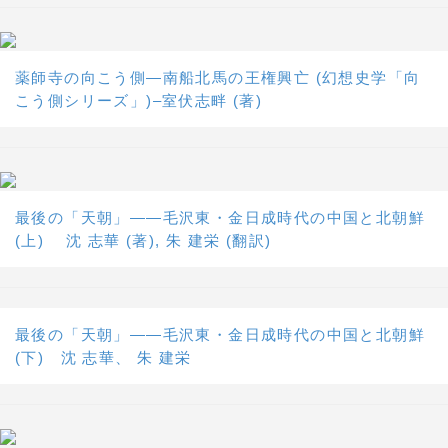
薬師寺の向こう側―南船北馬の王権興亡 (幻想史学「向
こう側シリーズ」)–室伏志畔 (著)
最後の「天朝」――毛沢東・金日成時代の中国と北朝鮮
(上) 沈 志華 (著), 朱 建栄 (翻訳)
最後の「天朝」――毛沢東・金日成時代の中国と北朝鮮
(下) 沈 志華、 朱 建栄