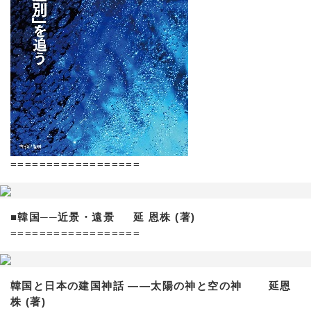
==================
■韓国──近景・遠景 延 恩株 (著)
==================
韓国と日本の建国神話 ——太陽の神と空の神 延恩
株 (著)