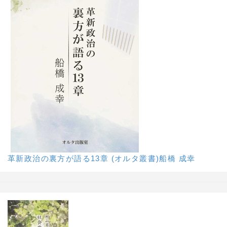
革新政治の裏方が語る13章 (オルタ叢書)船橋 成幸