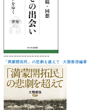
==================
「満蒙開拓民」の悲劇を越えて
-
大類善啓編著