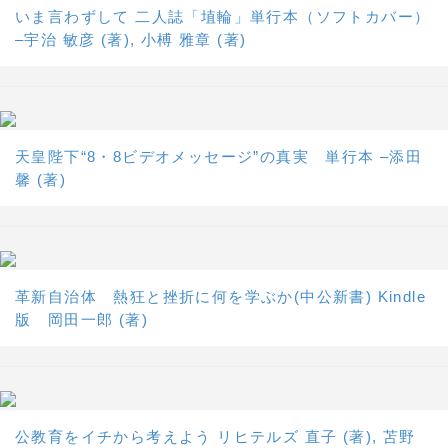
いま言わずして 二人誌「埴輪」単行本（ソフトカバー）
–宇治 敏彦 (著), 小榑 雅章 (著)
天皇陛下“8・8ビデオメッセージ”の真実 単行本 –添田
馨 (著)
革新自治体 熱狂と挫折に何を学ぶか(中公新書) Kindle
版 岡田一郎 (著)
公教育をイチから考えよう リヒテルズ 直子 (著), 苫野