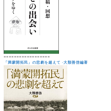
==================
「満蒙開拓民」の悲劇を越えて
-
大類善啓編著