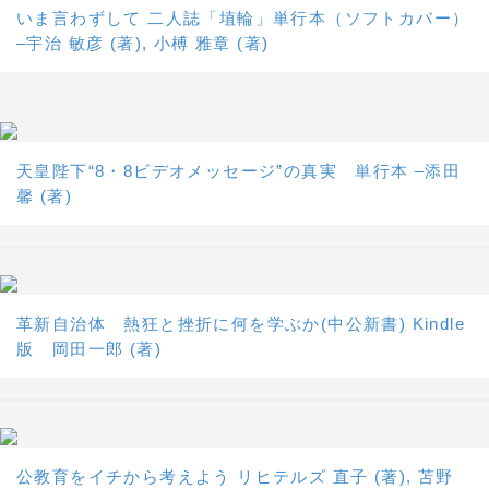
いま言わずして 二人誌「埴輪」単行本（ソフトカバー）
–宇治 敏彦 (著), 小榑 雅章 (著)
天皇陛下“8・8ビデオメッセージ”の真実 単行本 –添田
馨 (著)
革新自治体 熱狂と挫折に何を学ぶか(中公新書) Kindle
版 岡田一郎 (著)
公教育をイチから考えよう リヒテルズ 直子 (著), 苫野