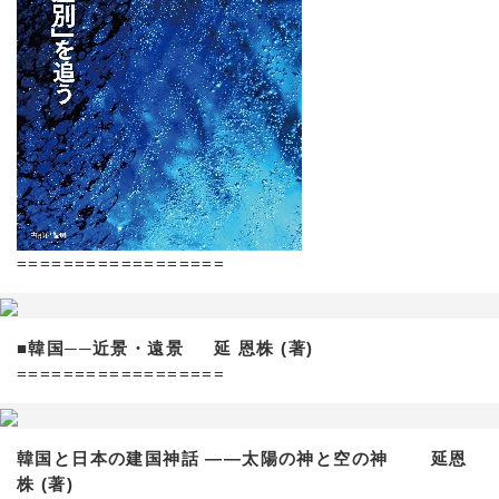
==================
■韓国──近景・遠景 延 恩株 (著)
==================
韓国と日本の建国神話 ——太陽の神と空の神 延恩
株 (著)