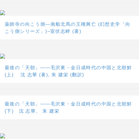
薬師寺の向こう側―南船北馬の王権興亡 (幻想史学「向
こう側シリーズ」)–室伏志畔 (著)
最後の「天朝」――毛沢東・金日成時代の中国と北朝鮮
(上) 沈 志華 (著), 朱 建栄 (翻訳)
最後の「天朝」――毛沢東・金日成時代の中国と北朝鮮
(下) 沈 志華、 朱 建栄