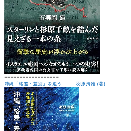
==================
沖縄「格差・差別」を追う 羽原清雅 (著)