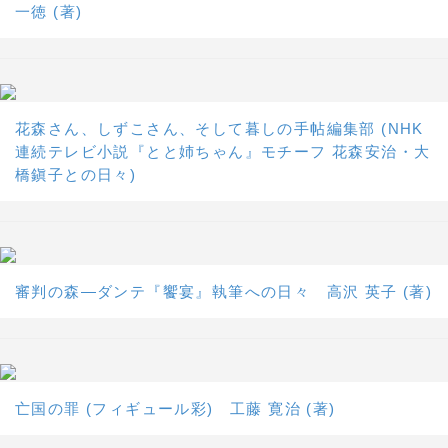
一徳 (著)
花森さん、しずこさん、そして暮しの手帖編集部 (NHK
連続テレビ小説『とと姉ちゃん』モチーフ 花森安治・大
橋鎭子との日々)
審判の森―ダンテ『饗宴』執筆への日々 高沢 英子 (著)
亡国の罪 (フィギュール彩) 工藤 寛治 (著)