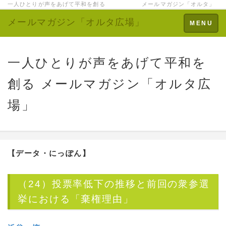
一人ひとりが声をあげて平和を創る メールマガジン「オルタ」
メールマガジン「オルタ広場」
Toggle
MENU
navigation
一人ひとりが声をあげて平和を
創る メールマガジン「オルタ広
場」
【データ・にっぽん】
（24）投票率低下の推移と前回の衆参選
挙における「棄権理由」