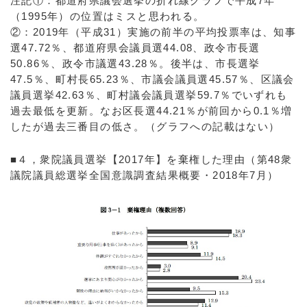
注記①：都道府県議会選挙の折れ線グラフで平成7年
（1995年）の位置はミスと思われる。
②：2019年（平成31）実施の前半の平均投票率は、知事
選47.72％、都道府県会議員選44.08、政令市長選
50.86％、政令市議選43.28％。後半は、市長選挙
47.5％、町村長65.23％、市議会議員選45.57％、区議会
議員選挙42.63％、町村議会議員選挙59.7％でいずれも
過去最低を更新。なお区長選44.21％が前回から0.1％増
したが過去三番目の低さ。（グラフへの記載はない）
■４，衆院議員選挙【2017年】を棄権した理由（第48衆
議院議員総選挙全国意識調査結果概要・2018年7月）