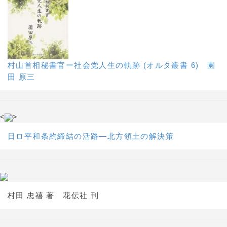
村山首相秘書官ー社会党人生の軌跡 (オルタ叢書 6) 園
田 原三
<
>
日ロ平和条約締結の活路―北方領土の解決策
村田 忠禧 著 花伝社 刊