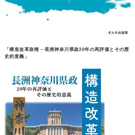
「構造改革政権 ─長洲神奈川県政20年の再評価とその歴
史的意義」