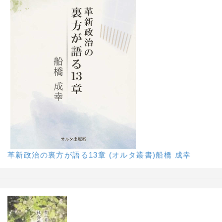
革新政治の裏方が語る13章 (オルタ叢書)船橋 成幸