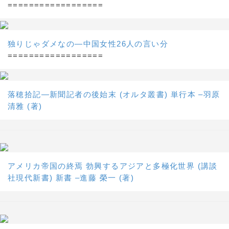
==================
独りじゃダメなの―中国女性26人の言い分
==================
落穂拾記―新聞記者の後始末 (オルタ叢書) 単行本 –羽原
清雅 (著)
アメリカ帝国の終焉 勃興するアジアと多極化世界 (講談
社現代新書) 新書 –進藤 榮一 (著)