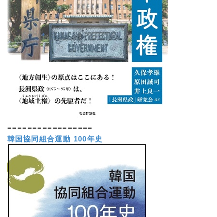
=================
韓国協同組合運動 100年史