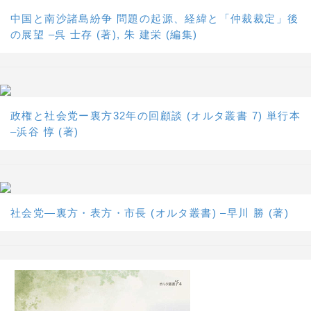
中国と南沙諸島紛争 問題の起源、経緯と「仲裁裁定」後
の展望 –呉 士存 (著), 朱 建栄 (編集)
政権と社会党ー裏方32年の回顧談 (オルタ叢書 7) 単行本
–浜谷 惇 (著)
社会党―裏方・表方・市長 (オルタ叢書) –早川 勝 (著)