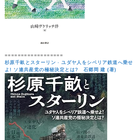
==================
杉原千畝とスターリン
-
ユダヤ人をシベリア鉄道へ乗せ
よ! ソ連共産党の極秘決定とは?
石郷岡 建 (著)