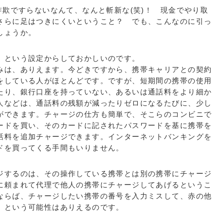
詐欺ですらないなんて、なんと斬新な(笑)！ 現金でやり取
さらに足はつきにくいということ？ でも、こんなのに引っ
しょうか。
、という設定からしておかしいのです。
は、ありえます。今どきですから、携帯キャリアとの契約
をしている人がほとんどです。ですが、短期間の携帯の使用
たり、銀行口座を持っていない、あるいは通話料をより細か
人などは、通話料の残額が減ったりゼロになるたびに、少し
ができます。チャージの仕方も簡単で、そこらのコンビニで
ードを買い、そのカードに記されたパスワードを基に携帯を
話料を追加チャージできます。インターネットバンキングを
ドを買ってくる手間もいりません。
するのは、その操作している携帯とは別の携帯にチャージ
に頼まれて代理で他人の携帯にチャージしてあげるというこ
ならば、チャージしたい携帯の番号を入力ミスして、赤の他
、という可能性はありえるのです。