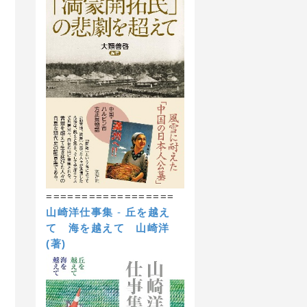
==================
山崎洋仕事集
-
丘を越え
て 海を越えて
山崎洋
(著)