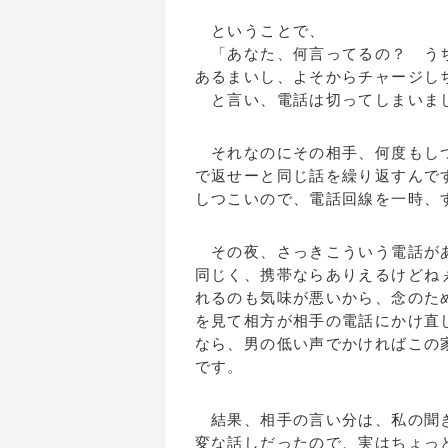
ということで、
「あなた、何言ってるの？ うち
あるまいし、よそからチャージし
と言い、電話は切ってしまいま
それなのにその相手、何度もしつ
で返せーと同じ話を繰り返すんで
しつこいので、電話回線を一時、
その夜、さっきこういう電話があ
同じく、携帯ならありえるけどね
れるのも気味が悪いから、念のた
を見て相方が相手の電話にかけ直
なら、男の低い声でかければこの
です。
結果、相手の言い分は、私の聞き
変な話しだったので、実はちょっ