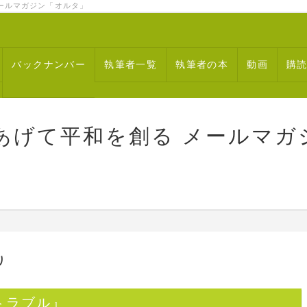
ルマガジン「オルタ」
バックナンバー
執筆者一覧
執筆者の本
動画
購
あげて平和を創る メールマガ
り
トラブル』