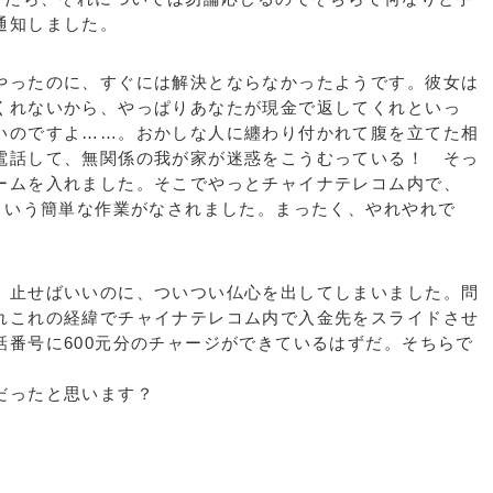
通知しました。
ったのに、すぐには解決とならなかったようです。彼女は
くれないから、やっぱりあなたが現金で返してくれといっ
いのですよ……。おかしな人に纏わり付かれて腹を立てた相
電話して、無関係の我が家が迷惑をこうむっている！ そっ
ームを入れました。そこでやっとチャイナテレコム内で、
るという簡単な作業がなされました。まったく、やれやれで
止せばいいのに、ついつい仏心を出してしまいました。問
れこれの経緯でチャイナテレコム内で入金先をスライドさせ
話番号に600元分のチャージができているはずだ。そちらで
。
だったと思います？