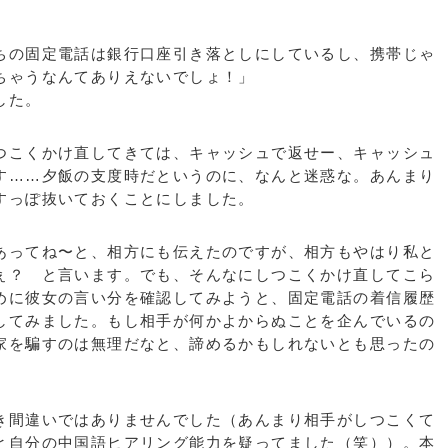
の固定電話は銀行口座引き落としにしているし、携帯じゃ
ちゃうなんてありえないでしょ！」
した。
こくかけ直してきては、キャッシュで返せー、キャッシュ
す……夕飯の支度時だというのに、なんと迷惑な。あんまり
すっぽ抜いておくことにしました。
ってね〜と、相方にも伝えたのですが、相方もやはり私と
ぇ？ と言います。でも、そんなにしつこくかけ直してこら
めに彼女の言い分を確認してみようと、固定電話の着信履歴
してみました。もし相手が何かよからぬことを企んでいるの
家を騙すのは無理だなと、諦めるかもしれないとも思ったの
間違いではありませんでした（あんまり相手がしつこくて
と自分の中国語ヒアリング能力を疑ってました（笑））。本