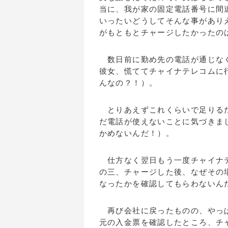
当に、我が家の固定電話番号に間
いったいどうしてそんな事があり
がもともとチャージしたかったの
数日前に勤め先の電話が通じなく
彼女、慌ててチャイナテレコムに
んなの？！）。
とりあえずこれくらいで足りるだ
だ電話が使えないことに気づきま
かめないんだ！）。
仕方なく翌日もう一度チャイナテ
の三、チャージした後、なぜその
なったかを確認してもらわないん
再び会社に戻ったものの、やっぱ
元の入金票を確認したところ、チ