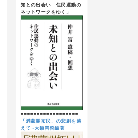
知との出会い 住民運動の
ネットワークをゆく」
==================
「満蒙開拓民」の悲劇を越
えて
-
大類善啓編著