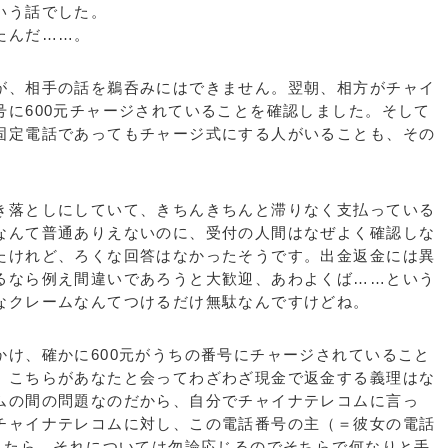
いう話でした。
たんだ……。
、相手の話を鵜呑みにはできません。翌朝、相方がチャイ
号に600元チャージされていることを確認しました。そして
固定電話であってもチャージ式にする人がいることも、その
落としにしていて、きちんきちんと滞りなく支払っている
なんて普通ありえないのに、受付の人間はなぜよく確認しな
たけれど、ろくな回答はなかったそうです。出金返金には異
るなら例え間違いであろうと大歓迎、あわよくば……という
なクレームなんてつけるだけ無駄なんですけどね。
け、確かに600元がうちの番号にチャージされていること
、こちらがあなたと会ってわざわざ現金で返金する義理はな
ムの間の問題なのだから、自分でチャイナテレコムに言っ
チャイナテレコムに対し、この電話番号の主（＝彼女の電話
てきたら、それについては勿論応じるのでそちらで何なりと手