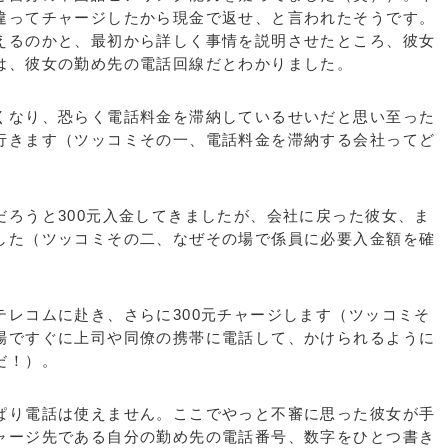
違ってチャージしたから現金で返せ、と言われたそうです。
えるのかと、最初から詳しく事情を説明させたところ、彼女
は、彼女の勤め先の電話回線だとわかりました。
なり、恐らく電話料金を滞納しているせいだと思い至った
行きます（ツッコミその一、電話料金を滞納する会社ってど
ろうと300元入金してきましたが、会社に戻った彼女、ま
した（ツッコミその二、なぜその場で係員に必要入金額を確
レコムに赴き、さらに300元チャージします（ツッコミそ
場ですぐに上司や同僚の携帯に電話して、かけられるように
だ！）。
り電話は使えません。ここでやっと不審に思った彼女が手
ャージ先である自分の勤め先の電話番号、数字をひとつ書き