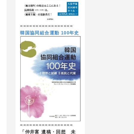
=================
韓国協同組合運動 100年史
=================
「仲井富 遺稿・回想 未