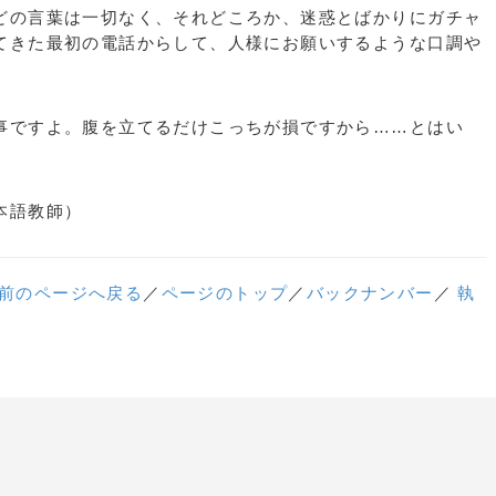
の言葉は一切なく、それどころか、迷惑とばかりにガチャ
てきた最初の電話からして、人様にお願いするような口調や
ですよ。腹を立てるだけこっちが損ですから……とはい
本語教師）
前のページへ戻る
／
ページのトップ
／
バックナンバー
／
執