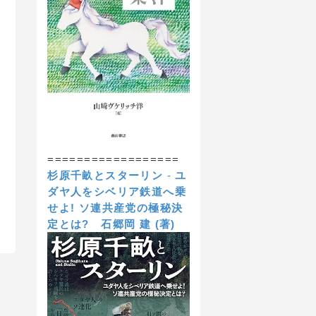
==================
杉原千畝とスターリン
-
ユ
ダヤ人をシベリア鉄道へ乗
せよ! ソ連共産党の極秘決
定とは?
石郷岡 建 (著)