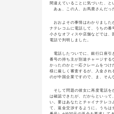
間違えていることに気づいた、と
あぁ、この人、お馬鹿さんだっ
おおよその事情はわかりましたが
ナテレコムに電話して、うちの番
小さなオフィスや店舗などでは、
電話で判明しました。
電話したついでに、銀行口座引き
番号の持ち主が別途チャージする
かったのかと一応クレームをつけ
様に厳しく審査するが、入金され
のが中国企業ですので、ま、そん
そして問題の彼女に再度電話をか
は確認できたが、だからといって
い。要はあなたとチャイナテレコ
て、返金交渉するように。うちは
番号）が600元の返金を要求し