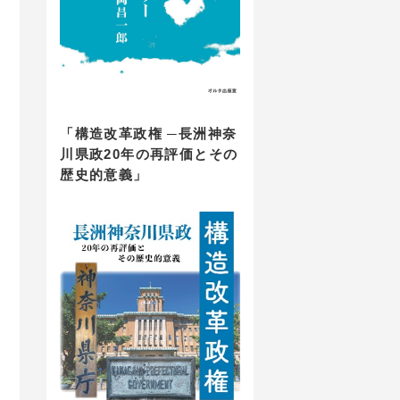
「構造改革政権 ─長洲神奈
川県政20年の再評価とその
歴史的意義」