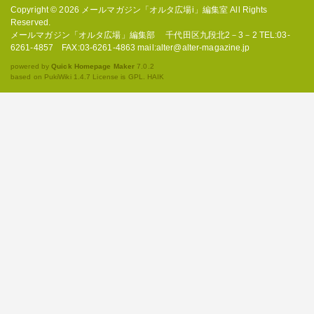
Copyright © 2026
メールマガジン「オルタ広場i」編集室
All Rights
Reserved.
メールマガジン「オルタ広場」編集部 千代田区九段北2－3－2 TEL:03-
6261-4857 FAX:03-6261-4863 mail:alter@alter-magazine.jp
powered by
Quick Homepage Maker
7.0.2
based on PukiWiki 1.4.7 License is GPL.
HAIK