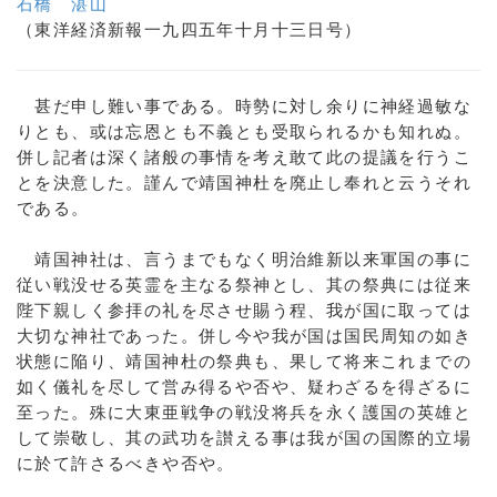
石橋 湛山
（東洋経済新報一九四五年十月十三日号）
甚だ申し難い事である。時勢に対し余りに神経過敏な
りとも、或は忘恩とも不義とも受取られるかも知れぬ。
併し記者は深く諸般の事情を考え敢て此の提議を行うこ
とを決意した。謹んで靖国神杜を廃止し奉れと云うそれ
である。
靖国神社は、言うまでもなく明治維新以来軍国の事に
従い戦没せる英霊を主なる祭神とし、其の祭典には従来
陛下親しく参拝の礼を尽させ賜う程、我が国に取っては
大切な神社であった。併し今や我が国は国民周知の如き
状態に陥り、靖国神杜の祭典も、果して将来これまでの
如く儀礼を尽して営み得るや否や、疑わざるを得ざるに
至った。殊に大東亜戦争の戦没将兵を永く護国の英雄と
して崇敬し、其の武功を讃える事は我が国の国際的立場
に於て許さるべきや否や。