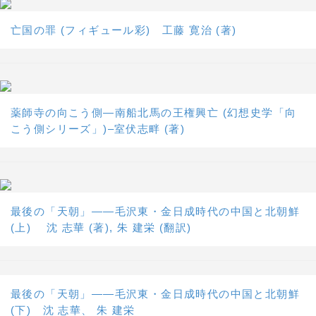
亡国の罪 (フィギュール彩) 工藤 寛治 (著)
薬師寺の向こう側―南船北馬の王権興亡 (幻想史学「向
こう側シリーズ」)–室伏志畔 (著)
最後の「天朝」――毛沢東・金日成時代の中国と北朝鮮
(上) 沈 志華 (著), 朱 建栄 (翻訳)
最後の「天朝」――毛沢東・金日成時代の中国と北朝鮮
(下) 沈 志華、 朱 建栄