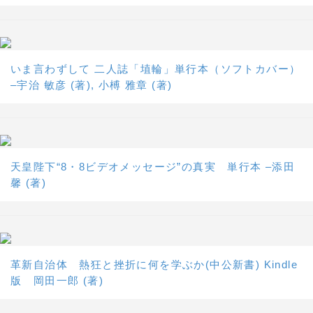
いま言わずして 二人誌「埴輪」単行本（ソフトカバー）
–宇治 敏彦 (著), 小榑 雅章 (著)
天皇陛下“8・8ビデオメッセージ”の真実 単行本 –添田
馨 (著)
革新自治体 熱狂と挫折に何を学ぶか(中公新書) Kindle
版 岡田一郎 (著)