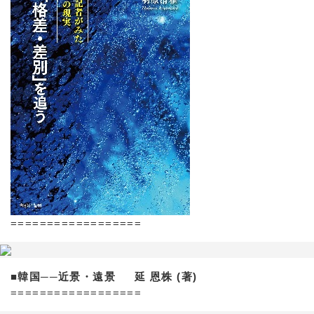
==================
■韓国──近景・遠景 延 恩株 (著)
==================