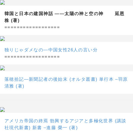
韓国と日本の建国神話 ——太陽の神と空の神 延恩
株 (著)
==================
独りじゃダメなの―中国女性26人の言い分
==================
落穂拾記―新聞記者の後始末 (オルタ叢書) 単行本 –羽原
清雅 (著)
アメリカ帝国の終焉 勃興するアジアと多極化世界 (講談
社現代新書) 新書 –進藤 榮一 (著)