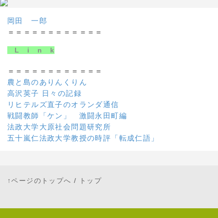
岡田 一郎
＝＝＝＝＝＝＝＝＝＝＝＝
L i n k
＝＝＝＝＝＝＝＝＝＝＝＝
農と島のありんくりん
高沢英子 日々の記録
リヒテルズ直子のオランダ通信
戦闘教師「ケン」 激闘永田町編
法政大学大原社会問題研究所
五十嵐仁法政大学教授の時評「転成仁語」
↑ページのトップへ
/
トップ