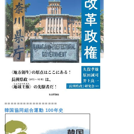
=================
韓国協同組合運動 100年史