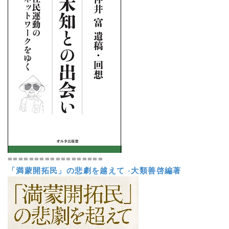
==================
「満蒙開拓民」の悲劇を越えて
-
大類善啓編著