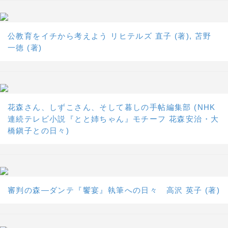
公教育をイチから考えよう リヒテルズ 直子 (著), 苫野
一徳 (著)
花森さん、しずこさん、そして暮しの手帖編集部 (NHK
連続テレビ小説『とと姉ちゃん』モチーフ 花森安治・大
橋鎭子との日々)
審判の森―ダンテ『饗宴』執筆への日々 高沢 英子 (著)