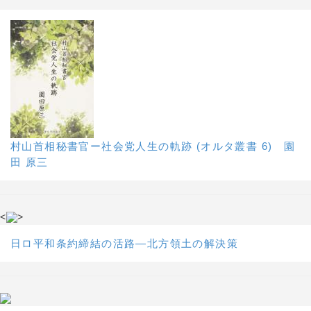
村山首相秘書官ー社会党人生の軌跡 (オルタ叢書 6) 園
田 原三
<
>
日ロ平和条約締結の活路―北方領土の解決策