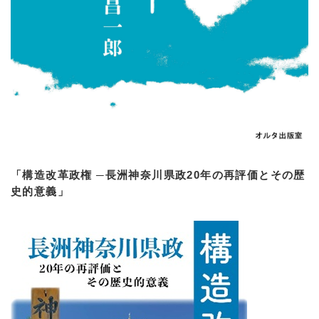
「構造改革政権 ─長洲神奈川県政20年の再評価とその歴
史的意義」