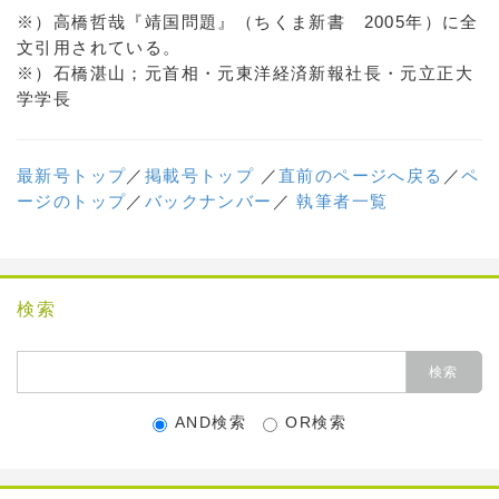
※）高橋哲哉『靖国問題』（ちくま新書 2005年）に全
文引用されている。
※）石橋湛山；元首相・元東洋経済新報社長・元立正大
学学長
最新号トップ
／
掲載号トップ
／
直前のページへ戻る
／
ペ
ージのトップ
／
バックナンバー
／
執筆者一覧
検索
AND検索
OR検索