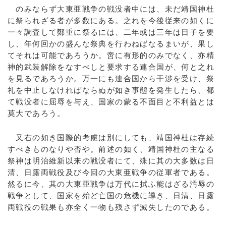
のみならず大東亜戦争の戦没者中には、未だ靖国神杜
に祭られざる者が多数にある。之れを今後従来の如くに
一々調査して鄭重に祭るには、二年或は三年は日子を要
し、年何回かの盛んな祭典を行わねばなるまいが、果し
てそれは可能であろうか。啻に有形的のみでなく、亦精
神的武装解除をなすべしと要求する連合国が、何と之れ
を見るであろうか。万一にも連合国から干渉を受け、祭
礼を中止しなければならぬが如き事態を発生したら、都
て戦没者に屈辱を与え、国家の蒙る不面目と不利益とは
莫大であろう。
又右の如き国際的考慮は別にしても、靖国神杜は存続
すべきものなりや否や。前述の如く、靖国神杜の主なる
祭神は明治維新以来の戦没者にて、殊に其の大多数は日
清、日露両戦役及び今回の大東亜戦争の従軍者である。
然るに今、其の大東亜戦争は万代に拭ふ能はざる汚辱の
戦争として、国家を殆ど亡国の危機に導き、日清、日露
両戦役の戦果も亦全く一物も残さず滅失したのである。