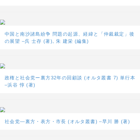
中国と南沙諸島紛争 問題の起源、経緯と「仲裁裁定」後
の展望 –呉 士存 (著), 朱 建栄 (編集)
政権と社会党ー裏方32年の回顧談 (オルタ叢書 7) 単行本
–浜谷 惇 (著)
社会党―裏方・表方・市長 (オルタ叢書) –早川 勝 (著)