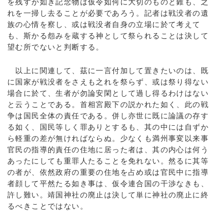
を残すが如き記念物は仮令如何に大切のものと錐も、之
れを一掃し去ることが必要であろう。記者は戦没者の遺
族の心情を察し、或は戦没者自身の立場に於て考えて
も、斯かる怨みを蔵する神として祭られることは決して
望む所でないと判断する。
以上に関連して、茲に一言付加して置きたいのは、既
に国家が戦没者をさえも之れを祭らず、或は祭り得ない
場合に於て、生者が勿論安閑として過し得るわけはない
と云うことである。首相宮殿下の説かれた如く、此の戦
争は国民全体の責任である。併し亦世に既に論議の存す
る如く、国民等しく罪ありとするも、其の中には自ずか
ら軽重の差が無ければならぬ。少なくも満州事変以来事
官民の指導的責任の住地に居った者は、其の内心は何う
あったにしても重罪人たることを免れない。然るに其等
の者が、依然政府の重要の住地を占め或は官民中に指導
者顔して平然たる如き事は、仮令連合国の干渉なきも、
許し難い。靖国神社の廃止は決して単に神社の廃止に終
るべきことではない。