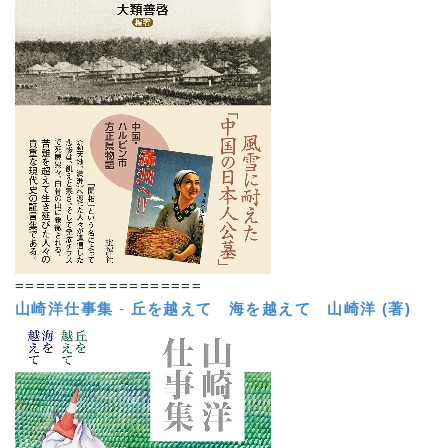
==================
山崎洋仕事集
-
丘を越えて 海を越えて
山崎洋 (著)