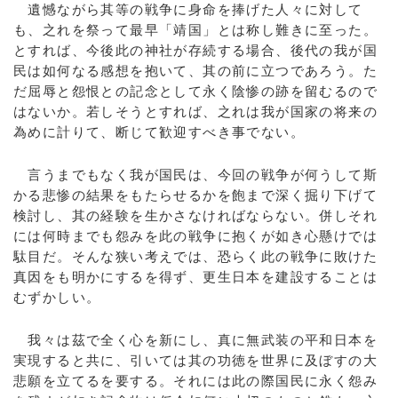
遺憾ながら其等の戦争に身命を捧げた人々に対して
も、之れを祭って最早「靖国」とは称し難きに至った。
とすれば、今後此の神社が存続する場合、後代の我が国
民は如何なる感想を抱いて、其の前に立つであろう。た
だ屈辱と怨恨との記念として永く陰惨の跡を留むるので
はないか。若しそうとすれば、之れは我が国家の将来の
為めに計りて、断じて歓迎すべき事でない。
言うまでもなく我が国民は、今回の戦争が何うして斯
かる悲惨の結果をもたらせるかを飽まで深く掘り下げて
検討し、其の経験を生かさなければならない。併しそれ
には何時までも怨みを此の戦争に抱くが如き心懸けでは
駄目だ。そんな狭い考えでは、恐らく此の戦争に敗けた
真因をも明かにするを得ず、更生日本を建設することは
むずかしい。
我々は茲で全く心を新にし、真に無武装の平和日本を
実現すると共に、引いては其の功徳を世界に及ぼすの大
悲願を立てるを要する。それには此の際国民に永く怨み