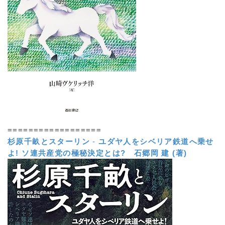
==================
杉原千畝とスターリン
-
ユダヤ人をシベリア鉄道へ乗せ
よ! ソ連共産党の極秘決定とは?
石郷岡 建 (著)