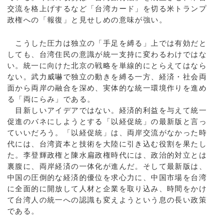
交流を格上げするなど「台湾カード」を切る米トランプ
政権への「報復」と見せしめの意味が強い。
こうした圧力は独立の「手足を縛る」上では有効だと
しても、台湾住民の意識が統一支持に変わるわけではな
い。統一に向けた北京の戦略を単線的にとらえてはなら
ない。武力威嚇で独立の動きを縛る一方、経済・社会両
面から両岸の融合を深め、実体的な統一環境作りを進め
る「両にらみ」である。
目新しいアイデアではない。経済的利益を与えて統一
促進のバネにしようとする「以経促統」の最新版と言っ
ていいだろう。「以経促統」は、両岸交流がなかった時
代には、台湾資本と技術を大陸に引き込む役割を果たし
た。李登輝政権と陳水扁政権時代には、政治的対立とは
裏腹に、両岸経済の一体化が進んだ。そして最新版は、
中国の圧倒的な経済的優位を求心力に、中国市場を台湾
に全面的に開放して人材と企業を取り込み、時間をかけ
て台湾人の統一への認識も変えようという息の長い政策
である。