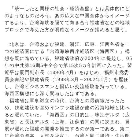
「統一したと同様の社会・経済基盤」とは具体的にど
のようなものだろう。あの広大な中国全体からイメージ
するより、台湾海峡を隔てて向き合う福建省などの地域
ブロックで考えた方が明確なイメージが掴めると思う。
北京は、台湾および福建、浙江、広東、江西各省を一
つの経済圏にする「台湾海峡西岸経済区（海西区）」構
想を既に進めている。福建省政府が2004年に提起し、05
年の中共第16期5中全会で第15次5カ年計画に入った。習
近平は厦門副市長（1990年4月）をはじめ、福州市党委
員会書記や福建省長（1998年3月～2002年1月）を歴任
し、台湾ビジネスマンと幅広い交流経験を持っている。
海西区構想にも深く関与したはずである。
福建省は軍事対立の時代、台湾との最前線だったた
め、鉄道建設を含めインフラ建設が他の沿海地域と比べ
ると遅れていた。「海西区」の目的は、珠江デルタ（広
東省）と長江デルタ（上海、江蘇省）の間に挟まれ、発
展が遅れた福建の開発を推進するのが第一である。第二
に台湾の資本、人材を吸収し、台湾と同じ経済・生活圏