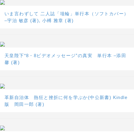
いま言わずして 二人誌「埴輪」単行本（ソフトカバー）
–宇治 敏彦 (著), 小榑 雅章 (著)
天皇陛下“8・8ビデオメッセージ”の真実 単行本 –添田
馨 (著)
革新自治体 熱狂と挫折に何を学ぶか(中公新書) Kindle
版 岡田一郎 (著)