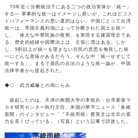
70年近く分断統治下にある二つの政治実体が「統一」
する― 軍事的な統一はイメージし易いが、これほどコス
トパフォーマンスの悪い選択はない。中国にとって台湾
統一は、帝国主義列強によって分断された国土を統一
し、「偉大な中華民族の復興」を実現する建国理念であ
る。歴史的経緯や国際法上は、主張に理はある。しか
し、9割以上が統一を望まない住民の意思を無視した統
一にどんな意味があるだろう。そんな中「統一せずして
統一する」、まるで孫氏の兵法のような統一論が、中国
法律学者から提起された。
◆◇ 武力威嚇との両にらみ
提起したのは、天津の南開大学の李暁兵・台湾香港マ
カオ研究センター執行主任。米国の華字ニュース「多維
新聞」のインタビュー「『不統而統』蔡英文は北京の底
力を見くびっている」（写真）という記事で詳述した。