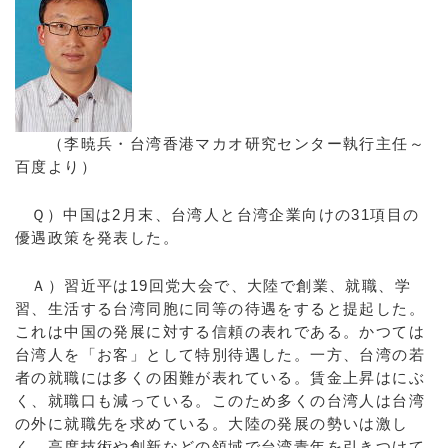
（李暁兵・台湾香港マカオ研究センター執行主任～
百度より）
Ｑ）中国は2月末、台湾人と台湾企業向けの31項目の
優遇政策を発表した。
Ａ）習近平は19回党大会で、大陸で創業、就職、学
習、生活する台湾同胞に同等の待遇をすると提起した。
これは中国の発展に対する信頼の表れである。かつては
台湾人を「お客」として特別待遇した。一方、台湾の若
者の就職には多くの困難が表れている。賃金上昇はにぶ
く、就職口も減っている。このため多くの台湾人は台湾
の外に就職先を求めている。大陸の発展の勢いは激し
く、高度技術や創新などの領域で台湾青年を引きつけて