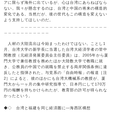
アに限らず海外に出ているが、心は台湾にあらねばなら
ない。我々が懸念するのは、台湾と中国の将来の構造的
変化である。当然だが、後の世代もこの構造を変えない
よう支持してほしいのだ。
＿＿＿＿＿＿＿＿＿＿＿＿＿＿＿＿＿＿＿＿＿
＿＿＿＿＿＿＿＿＿＿＿
人材の大陸流出は今始まったわけではない。ことし1
月、台湾大学の新学長に当選した台湾大経済学者の管中
閔教授（元経済発展委員会主任委員）は、2005年から厦
門大学で兼任教授を務めたほか大陸数大学で教職に就
き、公務員の中国での就職を禁止する両岸関係条例に違
反したと指弾された。与党系の「自由時報」の報道［注
2］によると、彼のほかにも台湾大機械系の教授が、厦
門大から一ヶ月の集中研究指導で、日本円にして170万
円の報酬を持ちかけられたが、教育部の許可が得られな
かったという。
◆◇ 台湾と福建を同じ経済圏に―海西区構想