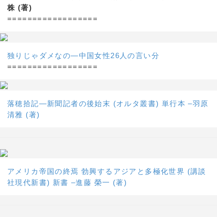
株 (著)
==================
独りじゃダメなの―中国女性26人の言い分
==================
落穂拾記―新聞記者の後始末 (オルタ叢書) 単行本 –羽原
清雅 (著)
アメリカ帝国の終焉 勃興するアジアと多極化世界 (講談
社現代新書) 新書 –進藤 榮一 (著)