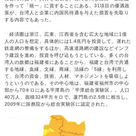
を作って「統一」に資することにある。31項目の優遇政
策が、台湾人と企業に内国民待遇を与えた措置を先取り
する内容でもあった。
経済圏は浙江、広東、江西省を含む広大な地域に1億
人の人口を想定。具体的には1.4兆円を投資して、遅れた
鉄道網の整備をするほか、高速道路網の建設などインフ
ラ建設を進め、投資を呼び込もうとしている。多くの台
湾人の故郷は福建省にあることから、福建と台湾で共通
する地縁、血縁、文縁、商縁、法縁の「5縁」を利用し
て、台湾の資金、技術、人材、マネジメントを吸収しよ
うというのである。その中心地は、福建省福州市の中心
部から70キロにある平潭島の「平潭総合実験区」。人口
40万人、面積324平方キロで、厦門島の2.5倍に相当し、
2009年に国務院から総合実験区に認定された。