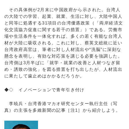
その具体例が2月末に中国政府から示された。台湾人
の大陸での学習、起業、就業、生活に対し、大陸中国人
と同等に処遇する31項目の台湾優遇政策（「両岸経済文
化交流協力促進に関する若干の措置」）である。労働市
場や生活条件を一体化すれば、多くの若く有能な台湾人
材が大陸に吸収される。これに対し、蔡英文総統に近い
台湾政府高官は、筆者に対し人材流出や“洗脳”に深刻な
懸念を表明し、有効な対応策を講じる必要を強調した。
台湾側は3月半ばに「就学・就業の改善と人材つなぎ留
め・誘致の強化」を図る措置を打ち出したが、人材流出
に果たして歯止めはかかるだろうか。
◆◇ イノベーションで青年引き付け
李暁兵・台湾香港マカオ研究センター執行主任（写
真）の主張を多維新聞の記事［注1］から紹介しよう。