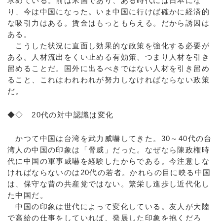
求めている。前は米国であり、ある時代には日本にな
り、今は中国になった。いま中国に行けば確かに経済的
な吸引力はある。賃金はもっともらえる。だから誘因は
ある。
こうした状況に直面し効果的な政策を強化する必要が
ある。人材流出をくい止める有効策、つまり人材を引き
留めることだ。国外に出るべきではない人材を引き留め
ること、これはわれわれが努力しなければならない政策
だ。
◆◇ 20代の対中認識は変化
かつて中国は台湾を武力威嚇してきた。30～40代の台
湾人の中国の印象は「脅威」だった。なぜなら陳政権時
代に中国の軍事威嚇を経験したからである。今注意しな
ければならないのは20代の若者。かれらの目に映る中国
は、保守な昔の共産党ではない。繁栄し進歩し近代化し
た中国だ。
中国の印象は世代によって変化している。友人が大陸
で高給の仕事をしていれば、発展した印象を抱くだろ