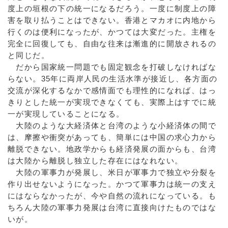
度上の垣根の下の統一になるだろう。一度に制度上の障
害を取り払うことはできない。香港とマカオに内地から
行くのは便利になったが、かつては大変だった。主権を
完全に回復しても、自由な往来は漸進的に開放されるの
と同じだ。
だから国家統一問題でも固定観念を打破しなければな
らない。35年に両岸人民の生活水準が接近し、各方面の
交流が深化するなかで感情面でも理性的になれば、はっ
きりとした統一が実現できなくても、実際上はすでに統
一が実現していることになる。
大陸のような大経済体と台湾のような小経済体の間で
は、摩擦や衝突があっても、簡単には中国の求心力から
離脱できない。地政学からも経済発展の面からも、台湾
は大陸から離脱し独立した存在にはなれない。
大陸の軍事力が発展し、米日が軍事力で独立や分裂を
作り出せないようになった。かつて軍事力は統一の支え
にはならなかったが、今や自然の流れになっている。も
ちろん大陸の軍事力発展は台湾に直接向けたものではな
いが。