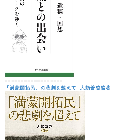
==================
「満蒙開拓民」の悲劇を越えて
-
大類善啓編著