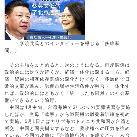
（李暁兵氏とのインタビューを報じる「多維新
聞」）
その主張をまとめると、次のようになる。両岸関係は
政治的には対立が続くが、経済一体化は深まる一方。経
済・貿易の相互依存関係の深化だけでなく、多層的で日
常的交流が進み、労働市場や生活条件が融合・一体化す
れば、政治的にはともかく「統一したも同然」の社会基
盤ができるという論理。
中国は4月中旬、台湾海峡で3年ぶりの実弾演習を実施
したほか、空母「遼寧」から戦闘機の離発着訓練を初め
て実施。5月1日にはカリブ海のドミニカ共和国が台湾と
断交、中国と国交樹立するなど、蔡政権への圧力を強め
ている。今回の攻勢は「台湾旅行法」を成立させ、米台