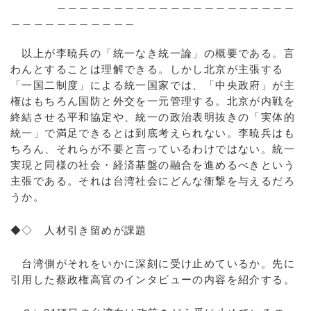
＿＿＿＿＿＿＿＿＿＿＿＿＿＿＿＿＿＿＿＿＿
＿＿＿＿＿＿＿＿＿＿＿
以上が李暁兵の「統一なき統一論」の概要である。言
わんとすることは理解できる。しかし北京が主張する
「一国二制度」による統一国家では、「中央政府」が主
権はもちろん国防と外交を一元管理する。北京が内戦を
終結させる平和協定や、統一の政治表明抜きの「実体的
統一」で満足できるとは到底考えられない。李暁兵はも
ちろん、それらが不要と言っているわけではない。統一
実現と同様の社会・経済基盤の融合を進めるべきという
主張である。それは台湾社会にどんな衝撃を与えるだろ
うか。
◆◇ 人材引き留めが課題
台湾側がそれをいかに深刻に受け止めているか。先に
引用した蔡政権高官のインタビューの内容を紹介する。