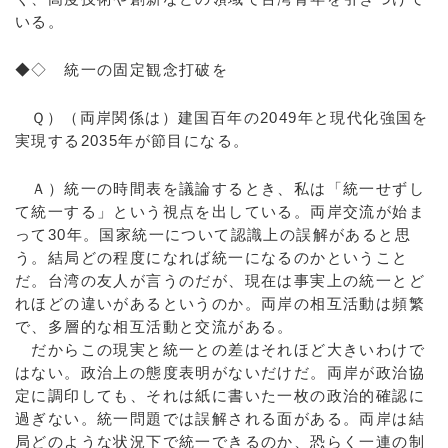
いる。
◆◇ 統一の固定観念打破を
Ｑ）（両岸関係は）建国百年の2049年と現代化強国を
実現する2035年が節目になる。
Ａ）統一の時間表を議論するとき、私は「統一せずし
て統一する」という視点を出している。両岸交流が始ま
って30年。国家統一について認識上の誤解があると思
う。結局どの程度になれば統一になるのかということ
だ。台湾の友人が言うのだが、現在は事実上の統一とど
れほどの違いがあるというのか。両岸の相互活動は頻繁
で、多層的な相互活動と交流がある。
だからこの現実と統一との差はそれほど大きいわけで
はない。政治上の態度表明がないだけだ。両岸が政治協
定に調印しても、それは紙に書いた一枚の政治的確認に
過ぎない。統一問題では誤解される面がある。両岸は結
局どのような状況下で統一できるのか、恐らく一連の制