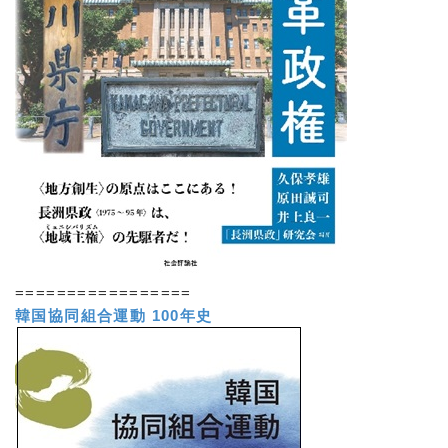
=================
韓国協同組合運動 100年史