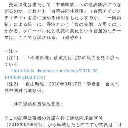
交流深化は果たして「中華民族」への意識統合につな
がるのか、それとも「台湾共同体意識」（台湾アイデン
ティティ）を逆に強める作用をもたらすのか。「一国両
制」による統一は、香港という「負の先例」が重くのし
かかる。グローバル化と意識の変化という普遍的なテー
マは、ここでも試される。（敬称略）
＜注＞
［注1］「『不統而統』蔡英文は北京の底力を見くびっ
ている」
（
http://talk.dwnews.com/news/2018-02-
14/60041109.html
）
［注2］「自由時報」2018年3月17日「学者憂 台大恐
成中国対台灘頭保」
（共同通信客員論説委員）
※この記事は著者の許諾を得て海峡両岸論90号
（2018/05/08発行）から転載したものですが文責は「オ