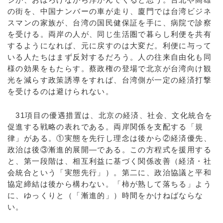
の街を、中国ナンバーの車が走り、廈門では台湾ビジネ
スマンの家族が、台湾の国民健保証を手に、病院で診察
を受ける。両岸の人が、同じ生活圏で暮らし利便を共有
するようになれば、元に戻すのは大変だ。利便に与って
いる人たちはまず反対するだろう。人の往来自由化も同
様の効果をもたらす。蔡政権の登場で北京が台湾向け観
光を減らす政策誘導をすれば、台湾側が一定の経済打撃
を受けるのは避けられない。
31項目の優遇措置は、北京の経済、社会、文化統合を
促進する戦略の表れである。両岸関係を支配する「規
律」がある。①実態を先行し理念は後から②経済優先、
政治は後③漸進的展開―である。この方程式を援用する
と、第一段階は、相互利益に基づく関係改善（経済・社
会統合という「実態先行」）。第二に、政治協議と平和
協定締結は後から構わない。「柿が熟して落ちる」よう
に、ゆっくりと（「漸進的」）時間をかけねばならな
い。