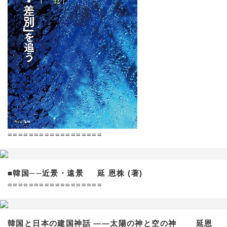
==================
■韓国──近景・遠景 延 恩株 (著)
==================
韓国と日本の建国神話 ——太陽の神と空の神 延恩