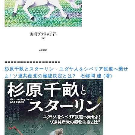
==================
杉原千畝とスターリン
-
ユダヤ人をシベリア鉄道へ乗せ
よ! ソ連共産党の極秘決定とは?
石郷岡 建 (著)