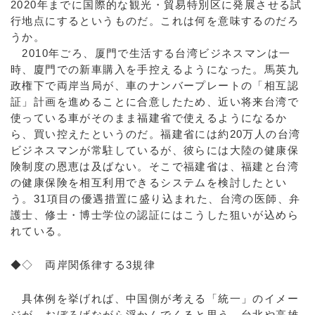
2020年までに国際的な観光・貿易特別区に発展させる試
行地点にするというものだ。これは何を意味するのだろ
うか。
2010年ごろ、厦門で生活する台湾ビジネスマンは一
時、廈門での新車購入を手控えるようになった。馬英九
政権下で両岸当局が、車のナンバープレートの「相互認
証」計画を進めることに合意したため、近い将来台湾で
使っている車がそのまま福建省で使えるようになるか
ら、買い控えたというのだ。福建省には約20万人の台湾
ビジネスマンが常駐しているが、彼らには大陸の健康保
険制度の恩恵は及ばない。そこで福建省は、福建と台湾
の健康保険を相互利用できるシステムを検討したとい
う。31項目の優遇措置に盛り込まれた、台湾の医師、弁
護士、修士・博士学位の認証にはこうした狙いが込めら
れている。
◆◇ 両岸関係律する3規律
具体例を挙げれば、中国側が考える「統一」のイメー
ジが、おぼろげながら浮かんでくると思う。台北や高雄