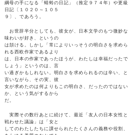
綱母の手になる「蜻蛉の日記」（推定９７４年）や更級
日記〔１０２０～１０５
９〕、であろう。
お世辞半分としても、彼女が、日本文学のもつ微妙な
味わいが好き、というの
は頷ける。しかし「常によりいっそうの明白さを求めら
れる西欧作家であるより
は、日本の作家であったほうが、わたしは幸福だったで
しょう」というのは、言
い過ぎかもしれない。明白さを求められるのは辛い、と
言いながら、その実、彼
女が求めたのは何よりもこの明白さ、だったのではない
か、という気がするから
だ。
実際その数行あとに続けて、最近「友人の日本女性と
戦わせた議論」は「女と
してのわたしたちに課せられたたくさんの義務や役割、