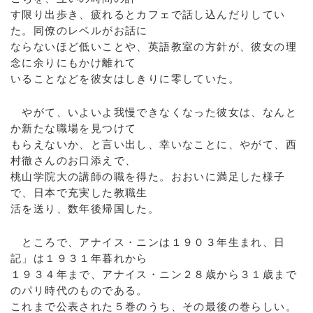
す限り出歩き、疲れるとカフェで話し込んだりしてい
た。同僚のレベルがお話に
ならないほど低いことや、英語教室の方針が、彼女の理
念に余りにもかけ離れて
いることなどを彼女はしきりに零していた。
やがて、いよいよ我慢できなくなった彼女は、なんと
か新たな職場を見つけて
もらえないか、と言い出し、幸いなことに、やがて、西
村徹さんのお口添えで、
桃山学院大の講師の職を得た。おおいに満足した様子
で、日本で充実した教職生
活を送り、数年後帰国した。
ところで、アナイス・ニンは１９０３年生まれ、日
記」は１９３１年暮れから
１９３４年まで、アナイス・ニン２８歳から３１歳まで
のパリ時代のものである。
これまで公表された５巻のうち、その最後の巻らしい。