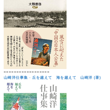
==================
山崎洋仕事集
-
丘を越えて 海を越えて
山崎洋 (著)