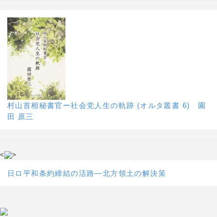
村山首相秘書官ー社会党人生の軌跡 (オルタ叢書 6) 園
田 原三
<
>
日ロ平和条約締結の活路―北方領土の解決策