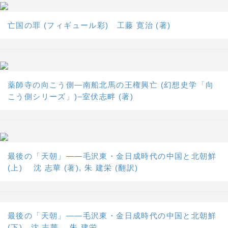
亡国の罪 (フィギュール彩) 工藤 寛治 (著)
薬師寺の向こう側―南船北馬の王権興亡 (幻想史学「向
こう側シリーズ」)–室伏志畔 (著)
最後の「天朝」――毛沢東・金日成時代の中国と北朝鮮
(上) 沈 志華 (著), 朱 建栄 (翻訳)
最後の「天朝」――毛沢東・金日成時代の中国と北朝鮮
(下) 沈 志華、 朱 建栄