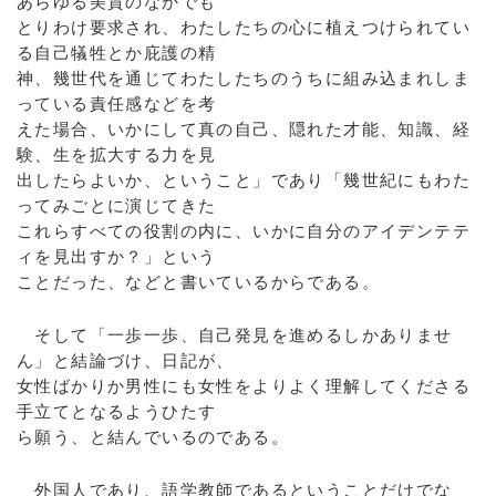
あらゆる美質のなかでも
とりわけ要求され、わたしたちの心に植えつけられてい
る自己犠牲とか庇護の精
神、幾世代を通じてわたしたちのうちに組み込まれしま
っている責任感などを考
えた場合、いかにして真の自己、隠れた才能、知識、経
験、生を拡大する力を見
出したらよいか、ということ」であり「幾世紀にもわた
ってみごとに演じてきた
これらすべての役割の内に、いかに自分のアイデンテテ
ィを見出すか？」という
ことだった、などと書いているからである。
そして「一歩一歩、自己発見を進めるしかありませ
ん」と結論づけ、日記が、
女性ばかりか男性にも女性をよりよく理解してくださる
手立てとなるようひたす
ら願う、と結んでいるのである。
外国人であり、語学教師であるということだけでな