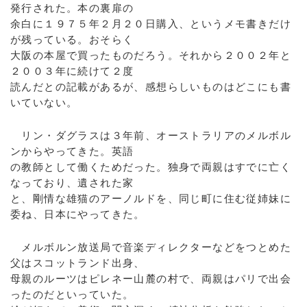
発行された。本の裏扉の
余白に１９７５年２月２０日購入、というメモ書きだけ
が残っている。おそらく
大阪の本屋で買ったものだろう。それから２００２年と
２００３年に続けて２度
読んだとの記載があるが、感想らしいものはどこにも書
いていない。
リン・ダグラスは３年前、オーストラリアのメルボル
ンからやってきた。英語
の教師として働くためだった。独身で両親はすでに亡く
なっており、遺された家
と、剛情な雄猫のアーノルドを、同じ町に住む従姉妹に
委ね、日本にやってきた。
メルボルン放送局で音楽ディレクターなどをつとめた
父はスコットランド出身、
母親のルーツはピレネー山麓の村で、両親はパリで出会
ったのだといっていた。