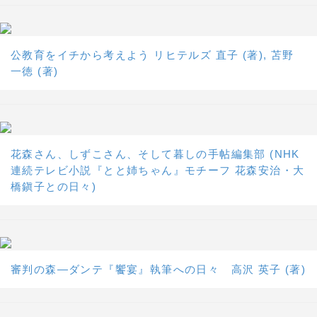
公教育をイチから考えよう リヒテルズ 直子 (著), 苫野
一徳 (著)
花森さん、しずこさん、そして暮しの手帖編集部 (NHK
連続テレビ小説『とと姉ちゃん』モチーフ 花森安治・大
橋鎭子との日々)
審判の森―ダンテ『饗宴』執筆への日々 高沢 英子 (著)