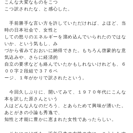
こんな大変なものをこつ
こつ訳されたな、と感心した。
手前勝手な言い方を許していただければ、よほど、当
時の日本社会で、女性と
しての怒りのエネルギーを溜め込んでいられたのではな
いか、という気もし、み
づから省みておおいに納得できた。もちろん啓蒙的な意
気込みや、さらに経済的
自立の要求なども絡んでいたかもしれないけれども、６
００字２段組で３７６ペ
ージ、１年がかりで訳されたという。
今回久しぶりに、開いてみて、１９７０年代にこんな
本を訳した原さんという
人はどんな人なのだろう、とあらためて興味が湧いた。
あとがきの小論も秀逸で、
知性と才能に豊かに恵まれた女性であったらしい。