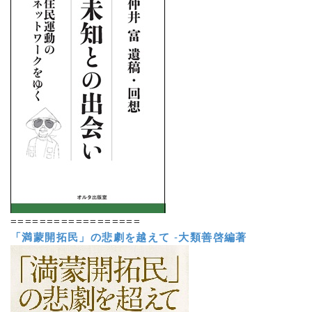
==================
「満蒙開拓民」の悲劇を越えて
-
大類善啓編著