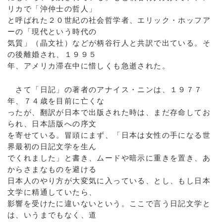
リカで「沖仲士の哲人」
と呼ばれた２０世紀の社会哲学者、エリック・ホッフア
ーの「現代という時代の
気質」（晶文社）などが柄谷行人と共訳で出ている。そ
の後離婚され、１９９５
年、アメリカ滞在中に惜しくも急逝された。
さて「日記」の著者のアナイス・ニンは、１９７７
年、７４歳を目前に亡くな
ったが、翻訳が日本で出版された時は、まだ存命してお
られ、日本語版への序文
を寄せている。冒頭にまず、「日本は女性の手になる世
界最初の日記文学を生ん
でくれました」と書き、ムードや暗示に重きを置き、あ
からさまなものを避ける
日本人のやり方が大変気に入っている、とし、もし日本
文学に精通していたら、
影響を受けたに違いないという。ここで言う日記文学と
は、いうまでもなく、道