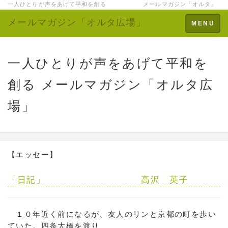
一人ひとりが声をあげて平和を創る メールマガジン「オルタ」
メールマガジン「オルタ広場」
Toggle
MENU
navigation
一人ひとりが声をあげて平和を
創る メールマガジン「オルタ広
場」
【エッセー】
「日記」 高沢 英子
１０年近く前になるが、友人のリンと京都の町を歩い
ていた。四条大橋を渡り