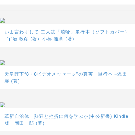
いま言わずして 二人誌「埴輪」単行本（ソフトカバー）
–宇治 敏彦 (著), 小榑 雅章 (著)
天皇陛下“8・8ビデオメッセージ”の真実 単行本 –添田
馨 (著)
革新自治体 熱狂と挫折に何を学ぶか(中公新書) Kindle
版 岡田一郎 (著)