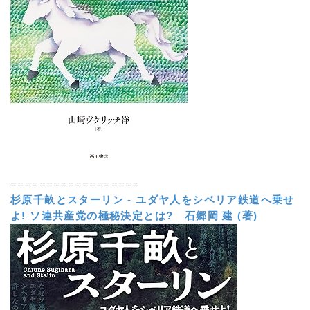
==================
杉原千畝とスターリン
-
ユダヤ人をシベリア鉄道へ乗せ
よ! ソ連共産党の極秘決定とは?
石郷岡 建 (著)