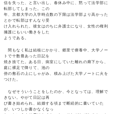
信を失った、と言い出し、春休み中に、黙って法学部に
転部してしまった。この
年、京都大学の入学時点数の下限は法学部より高かった
とかで転部はすんなり受
け入れられた。彼女はのちに弁護士になり、女性の権利
擁護にもいい働きをした
ようである。
間もなく私は結核にかかり、郷里で療養中、大学ノー
トで十数冊あった日記を
焼き捨てた。ある日、病室にしていた離れの廊下から、
庭に裸足で降りて、池の
傍の敷石の上にしゃがみ、積み上げた大学ノートに火を
つけた。
なぜそういうことをしたのか、今となっては、理解で
きない。やがて日記は再
び書き始められ、結婚する頃まで断続的に書いていた
が、いつしか書かなくなっ