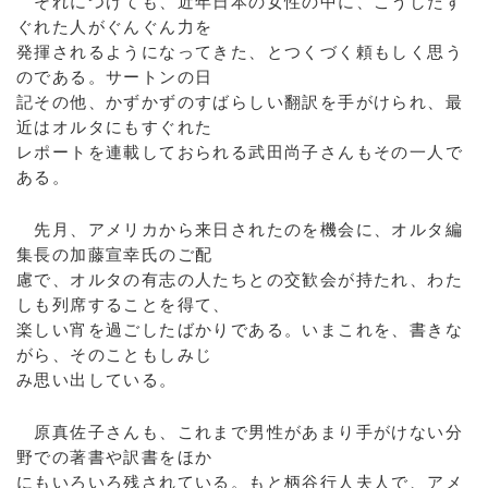
それにつけても、近年日本の女性の中に、こうしたす
ぐれた人がぐんぐん力を
発揮されるようになってきた、とつくづく頼もしく思う
のである。サートンの日
記その他、かずかずのすばらしい翻訳を手がけられ、最
近はオルタにもすぐれた
レポートを連載しておられる武田尚子さんもその一人で
ある。
先月、アメリカから来日されたのを機会に、オルタ編
集長の加藤宣幸氏のご配
慮で、オルタの有志の人たちとの交歓会が持たれ、わた
しも列席することを得て、
楽しい宵を過ごしたばかりである。いまこれを、書きな
がら、そのこともしみじ
み思い出している。
原真佐子さんも、これまで男性があまり手がけない分
野での著書や訳書をほか
にもいろいろ残されている。もと柄谷行人夫人で、アメ