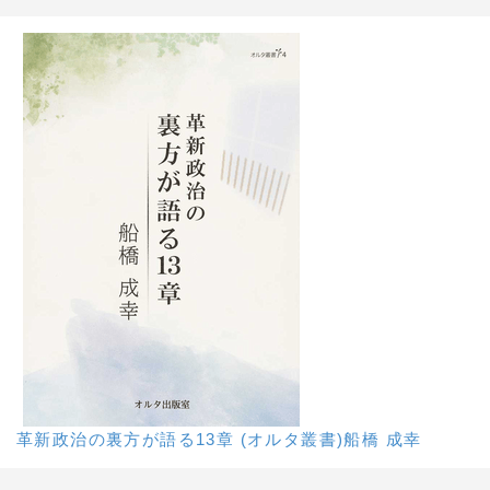
革新政治の裏方が語る13章 (オルタ叢書)船橋 成幸