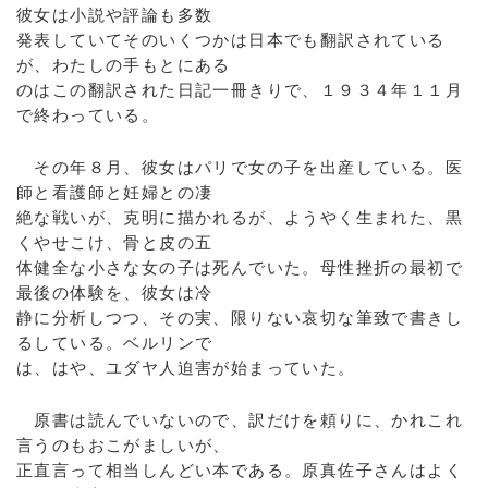
彼女は小説や評論も多数
発表していてそのいくつかは日本でも翻訳されている
が、わたしの手もとにある
のはこの翻訳された日記一冊きりで、１９３４年１１月
で終わっている。
その年８月、彼女はパリで女の子を出産している。医
師と看護師と妊婦との凄
絶な戦いが、克明に描かれるが、ようやく生まれた、黒
くやせこけ、骨と皮の五
体健全な小さな女の子は死んでいた。母性挫折の最初で
最後の体験を、彼女は冷
静に分析しつつ、その実、限りない哀切な筆致で書きし
るしている。ベルリンで
は、はや、ユダヤ人迫害が始まっていた。
原書は読んでいないので、訳だけを頼りに、かれこれ
言うのもおこがましいが、
正直言って相当しんどい本である。原真佐子さんはよく