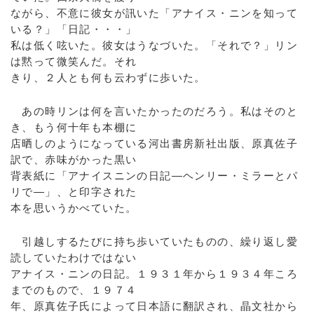
ながら、不意に彼女が訊いた「アナイス・ニンを知って
いる？」「日記・・・」
私は低く呟いた。彼女はうなづいた。「それで？」リン
は黙って微笑んだ。それ
きり、２人とも何も云わずに歩いた。
あの時リンは何を言いたかったのだろう。私はそのと
き、もう何十年も本棚に
店晒しのようになっている河出書房新社出版、原真佐子
訳で、赤味がかった黒い
背表紙に「アナイスニンの日記―ヘンリー・ミラーとパ
リで―」、と印字された
本を思いうかべていた。
引越しするたびに持ち歩いていたものの、繰り返し愛
読していたわけではない
アナイス・ニンの日記。１９３１年から１９３４年ころ
までのもので、１９７４
年、原真佐子氏によって日本語に翻訳され、晶文社から