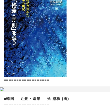
==================
■韓国──近景・遠景 延 恩株 (著)
==================