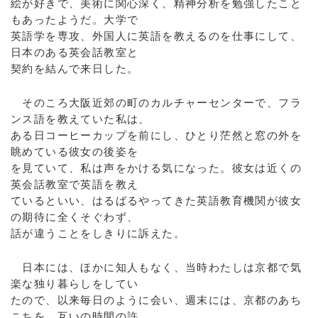
絵が好きで、美術に関心深く、精神分析を勉強したこと
もあったようだ。大学で
英語学を専攻、外国人に英語を教えるのを仕事にして、
日本のある英会話教室と
契約を結んで来日した。
そのころ大阪近郊の町のカルチャーセンターで、フラ
ンス語を教えていた私は、
ある日コーヒーカップを前にし、ひとり茫然と窓の外を
眺めている彼女の後姿を
を見ていて、私は声をかける気になった。彼女は近くの
英会話教室で英語を教え
ているといい、はるばるやってきた英語教育機関が彼女
の期待に全くそぐわず、
話が違うことをしきりに訴えた。
日本には、ほかに知人もなく、当時わたしは京都で気
楽な独り暮らしをしてい
たので、以来毎日のように会い、週末には、京都のあち
こちを、互いの時間の許