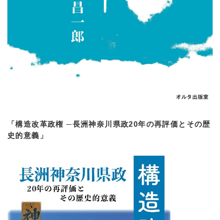
「構造改革政権 ─長洲神奈川県政20年の再評価とその歴
史的意義」