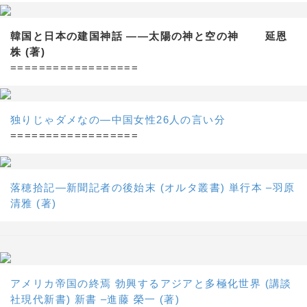
韓国と日本の建国神話 ——太陽の神と空の神 延恩
株 (著)
==================
独りじゃダメなの―中国女性26人の言い分
==================
落穂拾記―新聞記者の後始末 (オルタ叢書) 単行本 –羽原
清雅 (著)
アメリカ帝国の終焉 勃興するアジアと多極化世界 (講談
社現代新書) 新書 –進藤 榮一 (著)