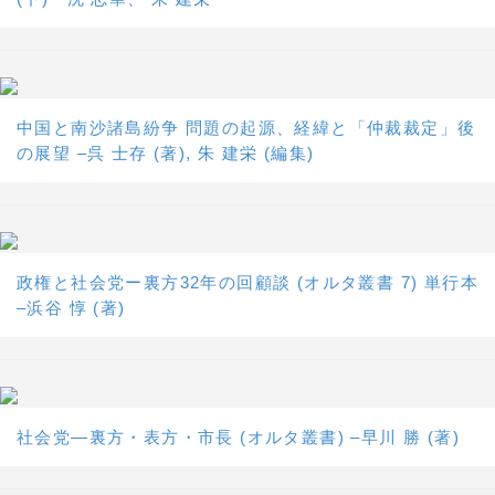
中国と南沙諸島紛争 問題の起源、経緯と「仲裁裁定」後
の展望 –呉 士存 (著), 朱 建栄 (編集)
政権と社会党ー裏方32年の回顧談 (オルタ叢書 7) 単行本
–浜谷 惇 (著)
社会党―裏方・表方・市長 (オルタ叢書) –早川 勝 (著)