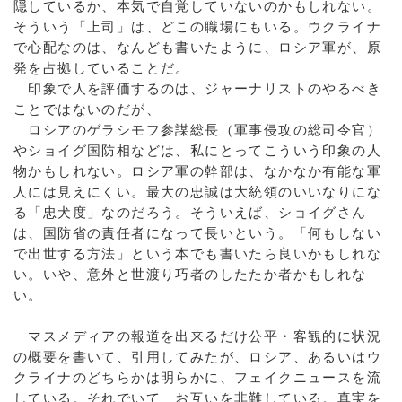
隠しているか、本気で自覚していないのかもしれない。
そういう「上司」は、どこの職場にもいる。ウクライナ
で心配なのは、なんども書いたように、ロシア軍が、原
発を占拠していることだ。
印象で人を評価するのは、ジャーナリストのやるべき
ことではないのだが、
ロシアのゲラシモフ参謀総長（軍事侵攻の総司令官）
やショイグ国防相などは、私にとってこういう印象の人
物かもしれない。ロシア軍の幹部は、なかなか有能な軍
人には見えにくい。最大の忠誠は大統領のいいなりにな
る「忠犬度」なのだろう。そういえば、ショイグさん
は、国防省の責任者になって長いという。「何もしない
で出世する方法」という本でも書いたら良いかもしれな
い。いや、意外と世渡り巧者のしたたか者かもしれな
い。
マスメディアの報道を出来るだけ公平・客観的に状況
の概要を書いて、引用してみたが、ロシア、あるいはウ
クライナのどちらかは明らかに、フェイクニュースを流
している。それでいて、お互いを非難している。真実を