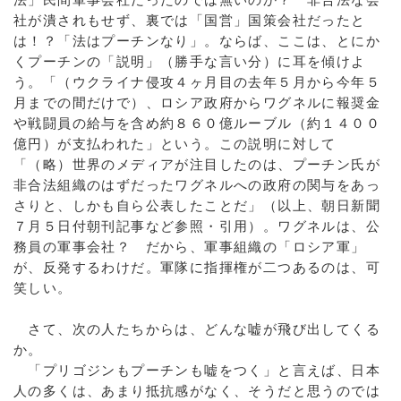
社が潰されもせず、裏では「国営」国策会社だったと
は！？「法はプーチンなり」。ならば、ここは、とにか
くプーチンの「説明」（勝手な言い分）に耳を傾けよ
う。「（ウクライナ侵攻４ヶ月目の去年５月から今年５
月までの間だけで）、ロシア政府からワグネルに報奨金
や戦闘員の給与を含め約８６０億ルーブル（約１４００
億円）が支払われた」という。この説明に対して
「（略）世界のメディアが注目したのは、プーチン氏が
非合法組織のはずだったワグネルへの政府の関与をあっ
さりと、しかも自ら公表したことだ」（以上、朝日新聞
７月５日付朝刊記事など参照・引用）。ワグネルは、公
務員の軍事会社？ だから、軍事組織の「ロシア軍」
が、反発するわけだ。軍隊に指揮権が二つあるのは、可
笑しい。
さて、次の人たちからは、どんな嘘が飛び出してくる
か。
「プリゴジンもプーチンも嘘をつく」と言えば、日本
人の多くは、あまり抵抗感がなく、そうだと思うのでは