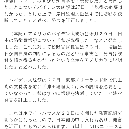
増額について、みずからが日本を「説得した」と発言し
たことについてバイデン大統領は27日、「説得の必要は
なかった」とした上で「岸田総理大臣はすでに増額を決
断していた」と述べ、発言を訂正しました。
（本記）アメリカのバイデン大統領は今月２０日、日
本の防衛費増額について「私が説得した」などと発言し
ました。これに対して松野官房長官は２３日、「増額は
わが国自身の判断によるものだという事実と、発言は誤
解を招き得るものだったという立場をアメリカ側に説明
した」と述べました。
バイデン大統領は２７日、東部メリーランド州で民主
党の支持者を前に「岸田総理大臣は私の説得を必要とし
ていなかった。彼はすでに増額を決断していた」と述べ
発言を訂正しました。
これはホワイトハウスが２８日に公開した発言記録で
明らかになったもので、日本側の申し入れもあり、発言
を訂正したものとみられます。（以上、NHKニュースよ