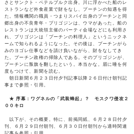
さとサンクト・ペテルブルク出身。川に浮かべた船のレ
ストランなど外食産業で財をなし、プーチンの知遇を得
た。情報機関の職員・つまりスパイ出身のプーチンと同
郷出身の不良青年・プリゴジンは、ウマがあった。船の
レストランは大統領主催のパーティ会場などにも利用さ
れ、プリゴジンは「プーチンの料理人」というニックネ
ームで知られるようになった。その後は、プーチンがら
みのヨゴレ仕事などを請け負いながら、財をなしてき
た。プーチン政権の掃除人である。そのプリゴジンが、
プーチンに叛旗を翻したという。本当かな。眉に唾を何
度もつけて、新聞を読む。
朝日新聞６月２３日付夕刊記事以降２６日付け朝刊記
事まで参照・引用。
★ 序幕：ワグネルの「武装蜂起」？ モスクワ侵攻２
００キロ
以下が、その概要。特に、前掲同紙、６月２８日付夕
刊、６月２９日付朝刊、６月３０日付朝刊から適時関連
記事を参照・引用。