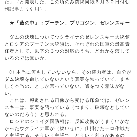
た」（と発表した。この項のみ前掲同紙６月３０日付朝
刊記事より引用）。
★「藪の中」：プーチン、プリゴジン、ゼレンスキー
ダムの決壊についてウクライナのゼレンスキー大統領
とロシアのプーチン大統領は、それぞれの国軍の最高責
任者として、以下の３つの対応のうち、どれかを演じて
いるのでは無いか。
① 本当に何もしていないなら、その権力者は、自分が
ダム決壊を命じていないという真実を知っていて、まさ
しく本当のことしか言っていない。嘘をつく意味がな
い。
これは、報道される画像から受ける印象では、ゼレン
スキーは、事実を語っている（つまり、破壊などしてい
ないのだろう）と思われる。
ロシアのショイグ国防相は、反転攻勢がうまくいかな
かったウクライナ軍が（腹いせに）仕掛けたテロ作戦だ
と主張する。そういう主張で、どういう利点があるの