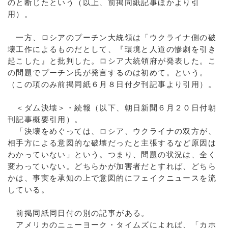
のと断じたという（以上、前掲同紙記事ほかより引
用）。
一方、ロシアのプーチン大統領は「ウクライナ側の破
壊工作によるものだとして、『環境と人道の惨劇を引き
起こした』と批判した。ロシア大統領府が発表した。こ
の問題でプーチン氏が発言するのは初めて。という。
（この項のみ前掲同紙６月８日付夕刊記事より引用）。
＜ダム決壊＞・続報（以下、朝日新聞６月２０日付朝
刊記事概要引用）。
「決壊をめぐっては、ロシア、ウクライナの双方が、
相手方による意図的な破壊だったと主張するなど原因は
わかっていない」という。つまり、問題の状況は、全く
変わっていない。どちらかが加害者だとすれば、どちら
かは、事実を承知の上で意図的にフェイクニュースを流
している。
前掲同紙同日付の別の記事がある。
アメリカのニューヨーク・タイムズによれば、「カホ