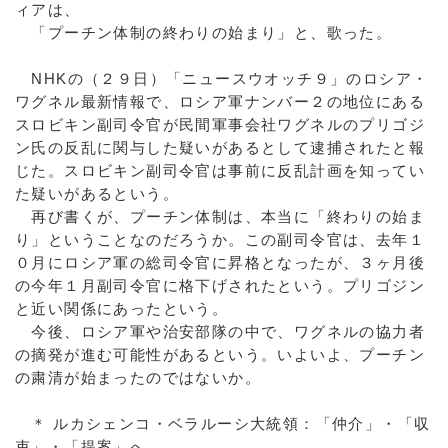
ィアは、
「プーチン体制の終わりの始まり」と、歌った。
NHKの（２９日）「ニュースウオッチ９」のロシア・
ワグネル最新情報で、ロシア軍ナンバー２の地位にある
スロビキン副司令官が民間軍事会社ワグネルのプリゴジ
ン氏の反乱に関与した疑いがあるとして逮捕されたと報
じた。スロビキン副司令官は事前に反乱計画を知ってい
た疑いがあるという。
再び書くが、プーチン体制は、本当に「終わりの始ま
り」ということなのだろうか。この副司令官は、去年１
０月にロシア軍の総司令官に昇格となったが、３ヶ月後
の今年１月副司令官に格下げされたという。プリゴジン
と近い関係にあったという。
今後、ロシア軍や治安部隊の中で、ワグネルの協力者
の摘発が進む可能性があるという。いよいよ、プーチン
の粛清が始まったのではないか。
＊ ルカシェンコ・ベラルーシ大統領：「仲介」・「収
束」・「提案」へ。