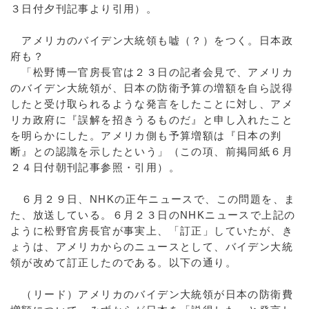
３日付夕刊記事より引用）。
アメリカのバイデン大統領も嘘（？）をつく。日本政
府も？
「松野博一官房長官は２３日の記者会見で、アメリカ
のバイデン大統領が、日本の防衛予算の増額を自ら説得
したと受け取られるような発言をしたことに対し、アメ
リカ政府に『誤解を招きうるものだ』と申し入れたこと
を明らかにした。アメリカ側も予算増額は『日本の判
断』との認識を示したという」（この項、前掲同紙６月
２４日付朝刊記事参照・引用）。
６月２９日、NHKの正午ニュースで、この問題を、ま
た、放送している。６月２３日のNHKニュースで上記の
ように松野官房長官が事実上、「訂正」していたが、き
ょうは、アメリカからのニュースとして、バイデン大統
領が改めて訂正したのである。以下の通り。
（リード）アメリカのバイデン大統領が日本の防衛費