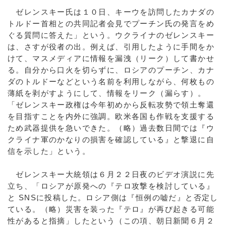
ゼレンスキー氏は１０日、キーウを訪問したカナダの
トルドー首相との共同記者会見でプーチン氏の発言をめ
ぐる質問に答えた」という。ウクライナのゼレンスキー
は、さすが役者の出。例えば、引用したように手間をか
けて、マスメディアに情報を漏洩（リーク）して書かせ
る。自分から口火を切らずに、ロシアのプーチン、カナ
ダのトルドーなどという名前を利用しながら、何枚もの
薄紙を剥がすようにして、情報をリーク（漏らす）。
「ゼレンスキー政権は今年初めから反転攻勢で領土奪還
を目指すことを内外に強調。欧米各国も作戦を支援する
ため武器提供を急いできた。（略）過去数日間では『ウ
クライナ軍のかなりの損害を確認している』と撃退に自
信を示した」という。
ゼレンスキー大統領は６月２２日夜のビデオ演説に先
立ち、「ロシアが原発への『テロ攻撃を検討している』
と SNSに投稿した。ロシア側は『恒例の嘘だ』と否定し
ている。（略）災害を装った『テロ』が再び起きる可能
性があると指摘」したという（この項、朝日新聞６月２