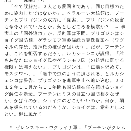
「全て誤解だ。２人とも愛国者であり、同じ目標のた
めに協力したではないか」。ベラルーシ大統領は、プー
チンとプリゴジンの双方に「提案」。プリゴジンの殺害
も命令されていたとか。落としどころを模索か？ → 事
実上の「国外追放」か。反乱罪は不問。プリゴジンはシ
ョイグ国防相、ゲラシモフ軍参謀総長更迭提案へ（ワグ
ネルの存続、指揮権の確保が狙いか）。だが、プーチン
は、これを拒否するだろう。ルカシェンコが説得。「誰
もあなたにショイグ氏やゲラシモフ氏（の処遇に関する
権限）は与えない」。プリゴジンは、「正義を求めて、
モスクワへ」。「途中で虫のように潰される」とルカシ
ェンコは警告。プリゴジンを進軍中止へ追い込む。２０
１２年１１月から１１年間も国防相在任を続けるショイ
グ解任を断念。プーチンはミスの目立つ国防相をなぜ
か、かばうのか。ショイグのどこがいいのか。何か、弱
みを握られているのだろうか。ショイグは、意外としぶ
とい。柳に風か？
＊ ゼレンスキー・ウクライナ軍：「プーチンがクレム