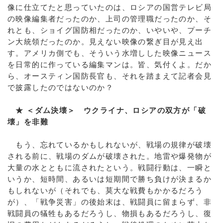
像に仕立てたと思っていたのは、ロシアの国営テレビ局
の映像編集者だったのか、上司の管理職だったのか、そ
れとも、ショイグ国防相だったのか、いやいや、プーチ
ン大統領だったのか。見えない映像の繋ぎ目が見え出
す。アメリカ側でも、そういう水増しした映像ニュース
を日常的に作っている編集マンは。皆、気付くよ。だか
ら、オースティン国防長官も、それを踏まえて記者会見
で披露したのではないのか？
★ ＜ダム決壊＞ ウクライナ、ロシアの双方が「破
壊」を非難
もう、忘れているかもしれないが、戦場の規律が破壊
される前に、戦場のダムが破壊された。地雷や爆発物が
大量の水とともに流されたという。戦闘行動は、一瞬と
いうか、短時間、あるいは短期間で勝ち負けが決まるか
もしれないが（それでも、莫大な戦費もかかるだろう
が）、「戦争災害」の後始末は、戦闘員に留まらず、非
戦闘員の犠牲もあるだろうし、物損もあるだろうし、復