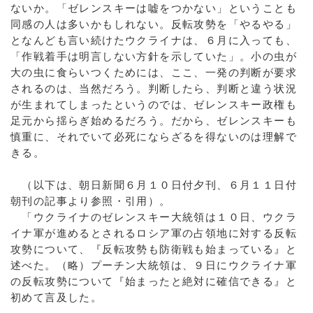
ないか。「ゼレンスキーは嘘をつかない」ということも
同感の人は多いかもしれない。反転攻勢を「やるやる」
となんども言い続けたウクライナは、６月に入っても、
「作戦着手は明言しない方針を示していた」。小の虫が
大の虫に食らいつくためには、ここ、一発の判断が要求
されるのは、当然だろう。判断したら、判断と違う状況
が生まれてしまったというのでは、ゼレンスキー政権も
足元から揺らぎ始めるだろう。だから、ゼレンスキーも
慎重に、それでいて必死にならざるを得ないのは理解で
きる。
（以下は、朝日新聞６月１０日付夕刊、６月１１日付
朝刊の記事より参照・引用）。
「ウクライナのゼレンスキー大統領は１０日、ウクラ
イナ軍が進めるとされるロシア軍の占領地に対する反転
攻勢について、『反転攻勢も防衛戦も始まっている』と
述べた。（略）プーチン大統領は、９日にウクライナ軍
の反転攻勢について『始まったと絶対に確信できる』と
初めて言及した。