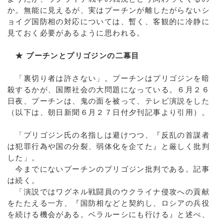
か。無能に見えるが、実はプーチンが離したがらないシ
ョイグ国防相の対応については、暫く、客観的に冷静に
見ておく必要があるように思われる。
★ プーチンとプリゴジンの二幕目
「裏切り者は許さない」。プーチンはプリゴジンを暗
殺するかが、国際社会の大問題になっている。６月２６
日夜、プーチンは、鬼の面を被って、テレビ演説をした
（以下は、朝日新聞６月２７日付夕刊記事より引用）。
「プリゴジン氏の名指しは避けつつ、『反乱の首謀者
は犯罪行為や国の分裂、弱体化を企てた』と厳しく批判
した」。
今までにないプーチンのプリゴジン批判である。記事
は続く。
「演説ではワグネル戦闘員のウクライナ侵攻への貢献
をたたえる一方、『国防相などと契約し、ロシアの兵役
を続ける機会がある。ベラルーシにも行ける』と述べ、