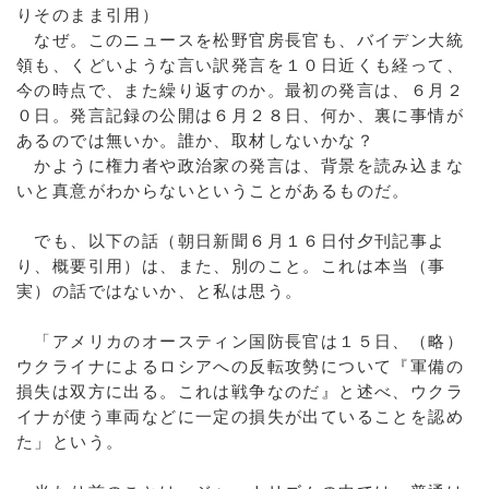
りそのまま引用）
なぜ。このニュースを松野官房長官も、バイデン大統
領も、くどいような言い訳発言を１０日近くも経って、
今の時点で、また繰り返すのか。最初の発言は、６月２
０日。発言記録の公開は６月２８日、何か、裏に事情が
あるのでは無いか。誰か、取材しないかな？
かように権力者や政治家の発言は、背景を読み込まな
いと真意がわからないということがあるものだ。
でも、以下の話（朝日新聞６月１６日付夕刊記事よ
り、概要引用）は、また、別のこと。これは本当（事
実）の話ではないか、と私は思う。
「アメリカのオースティン国防長官は１５日、（略）
ウクライナによるロシアへの反転攻勢について『軍備の
損失は双方に出る。これは戦争なのだ』と述べ、ウクラ
イナが使う車両などに一定の損失が出ていることを認め
た」という。