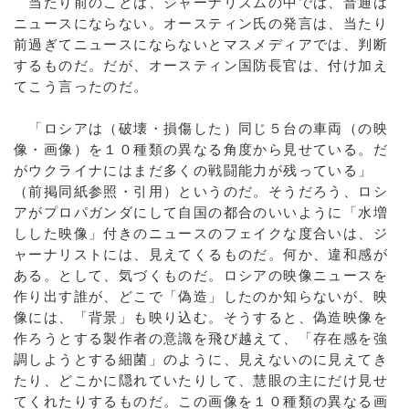
当たり前のことは、ジャーナリズムの中では、普通は
ニュースにならない。オースティン氏の発言は、当たり
前過ぎてニュースにならないとマスメディアでは、判断
するものだ。だが、オースティン国防長官は、付け加え
てこう言ったのだ。
「ロシアは（破壊・損傷した）同じ５台の車両（の映
像・画像）を１０種類の異なる角度から見せている。だ
がウクライナにはまだ多くの戦闘能力が残っている」
（前掲同紙参照・引用）というのだ。そうだろう、ロシ
アがプロパガンダにして自国の都合のいいように「水増
しした映像」付きのニュースのフェイクな度合いは、ジ
ャーナリストには、見えてくるものだ。何か、違和感が
ある。として、気づくものだ。ロシアの映像ニュースを
作り出す誰が、どこで「偽造」したのか知らないが、映
像には、「背景」も映り込む。そうすると、偽造映像を
作ろうとする製作者の意識を飛び越えて、「存在感を強
調しようとする細菌」のように、見えないのに見えてき
たり、どこかに隠れていたりして、慧眼の主にだけ見せ
てくれたりするものだ。この画像を１０種類の異なる画