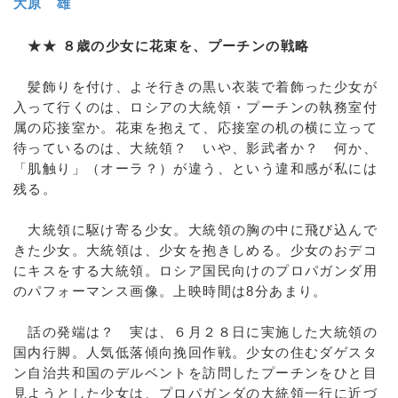
大原 雄
★★ ８歳の少女に花束を、プーチンの戦略
髪飾りを付け、よそ行きの黒い衣装で着飾った少女が
入って行くのは、ロシアの大統領・プーチンの執務室付
属の応接室か。花束を抱えて、応接室の机の横に立って
待っているのは、大統領？ いや、影武者か？ 何か、
「肌触り」（オーラ？）が違う、という違和感が私には
残る。
大統領に駆け寄る少女。大統領の胸の中に飛び込んで
きた少女。大統領は、少女を抱きしめる。少女のおデコ
にキスをする大統領。ロシア国民向けのプロパガンダ用
のパフォーマンス画像。上映時間は8分あまり。
話の発端は？ 実は、６月２８日に実施した大統領の
国内行脚。人気低落傾向挽回作戦。少女の住むダゲスタ
ン自治共和国のデルベントを訪問したプーチンをひと目
見ようとした少女は、プロパガンダの大統領一行に近づ