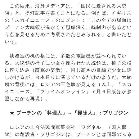
この結果、海外メディアは、「国民に愛される大統
領」と、提灯記事を書くことになる。例えば、イギリス
の「スカイニュース」のコメント：「この全ての場面は
プーチン大統領が温かくて思慮深く、統制力があるとい
う点を見せるために考案されたとみられる」と書いたと
いう。
執務室の机の横には、多数の電話機が並べられてい
る。大統領の椅子に少女を座らせた大統領は、椅子の横
に座り込み（蹲踞の姿勢）、同じ高さの目線で少女に話
しかけるが、台本通りに演じているだけのようだ。大統
領の背後には、ロシアの三色旗が見える（以上、「スカ
イニュース」「プライムオンライン」７月６日版ほか参
照しながら再現）。
★ プーチンの「料理人」→「掃除人」：プリゴジン
ロシアの非合法民間軍事会社「ワグネル」（囚人部
隊）の創設者・プリゴジンは、プーチンとは同郷のふる