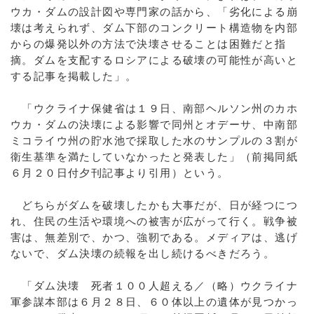
ウカ・ダムの設計図や専門家の話から、「劣化による崩
壊は考えられず、ダム下部のコンクリート構造物を内部
からの爆発以外の方法で決壊させることは困難だと指
摘。ダムを支配するロシアによる破壊の可能性が高いと
する記事を掲載した」。
「ウクライナ保健省は１９日、南部ヘルソン州のカホ
ウカ・ダムの決壊による影響で同州とオデーサ、中南部
ミコライウ州の貯水池で採取した水のサンプルの３割が
衛生基準を満たしていなかったと発表した」（前掲同紙
６月２０日付夕刊記事より引用）という。
どちらがダムを破壊したかも大事だが、日が経つにつ
れ、住民の生活や環境への被害が広がって行く。戦争被
害は、無差別で、かつ、強靭である。メディアは、逃げ
ないで、ダム決壊の続報を出し続けるべきだろう。
「ダム決壊 死者１００人超える／（略）ウクライナ
軍参謀本部は６月２８日、６０体以上の遺体が見つかっ