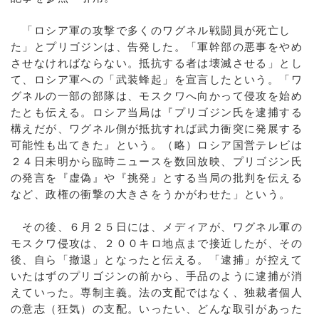
「ロシア軍の攻撃で多くのワグネル戦闘員が死亡し
た」とプリゴジンは、告発した。「軍幹部の悪事をやめ
させなければならない。抵抗する者は壊滅させる」とし
て、ロシア軍への「武装蜂起」を宣言したという。「ワ
グネルの一部の部隊は、モスクワへ向かって侵攻を始め
たとも伝える。ロシア当局は『プリゴジン氏を逮捕する
構えだが、ワグネル側が抵抗すれば武力衝突に発展する
可能性も出てきた』という。（略）ロシア国営テレビは
２４日未明から臨時ニュースを数回放映、プリゴジン氏
の発言を『虚偽』や『挑発』とする当局の批判を伝える
など、政権の衝撃の大きさをうかがわせた」という。
その後、６月２５日には、メディアが、ワグネル軍の
モスクワ侵攻は、２００キロ地点まで接近したが、その
後、自ら「撤退」となったと伝える。「逮捕」が控えて
いたはずのプリゴジンの前から、手品のように逮捕が消
えていった。専制主義。法の支配ではなく、独裁者個人
の意志（狂気）の支配。いったい、どんな取引があった