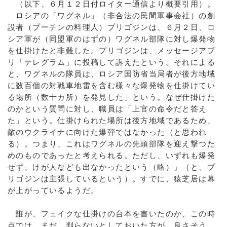
（以下、６月１２日付ロイター通信より概要引用）。
ロシアの「ワグネル」（非合法の民間軍事会社）の創
設者（プーチンの料理人）プリゴジンは、６月２日、ロ
シア軍が（同盟軍のはずの）ワグネル部隊に対し爆発物
を仕掛けたと非難した。プリゴジンは、メッセージアプ
リ「テレグラム」に投稿して訴えたという。それによる
と、ワグネルの隊員は、ロシア国防省当局者が後方地域
に数百個の対戦車地雷を含む様々な爆発物を仕掛けてい
る場所（数十カ所）を発見した」という。なぜ仕掛けた
のかという質問に対し、職員は「上官の命令だと答え
た」という。仕掛けられた場所は後方地域であるため、
敵のウクライナに向けた爆弾ではなかった（と思われ
る）。つまり、これはワグネルの先頭部隊を迎え撃つた
めのものであったと考えられる。ただし、いずれも爆発
せず、けが人なども出なかったという（略）」（と、プ
リゴジンは主張しているという）。すでに、猿芝居は幕
が上がっているようだ。
誰が、フェイクな仕掛けの台本を書いたのか、この時
点では、まだ、判らないとしておいた方が、良さそう