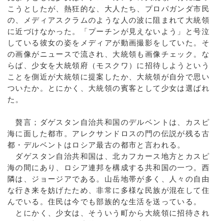
こうとしたが、熱狂的な、大人たち、プロパガンダ市民
の、メディアスクラムのような人の波に阻まれて大統領
に近づけなかった。「プーチンが見えないよう」と号泣
している彼女の姿をメディアが動画撮影をしていた。そ
の画像がニュースで流され、大統領も画像チェック。な
らば、少女を大統領府（モスクワ）に招待しようという
ことを側近が大統領に提案したか、大統領が自分で思い
ついたか。とにかく、大統領の賓客として少女は選ばれ
た。
贅言；ダゲスタン自治共和国のデルベントは、カスピ
海に面した都市。アレクサンドロスの門の伝説が残る古
都・デルベントはロシア最古の都市と言われる。
ダゲスタン自治共和国は、北カフカース地方とカスピ
海の間にあり、ロシア連邦を構成する共和国の一つ。西
隣は、ジョージアである。山岳地帯が多く、人々の自由
な行き来を妨げたため、非常に多様な民族が混在して住
んでいる。住民は今でも部族的な生活を送っている。
とにかく、少女は、そういう町から大統領に招待され