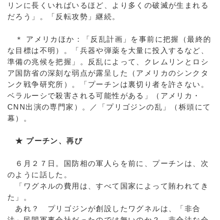
リンに長くいればいるほど、より多くの破滅が生まれる
だろう」。「反転攻勢」継続。
＊ アメリカほか：「反乱計画」を事前に把握（最終的
な目標は不明）。「兵器や弾薬を大量に投入するなど、
準備の兆候を把握」。反乱によって、クレムリンとロシ
ア国防省の深刻な弱点が露呈した（アメリカのシンクタ
ンク戦争研究所）。「プーチンは裏切り者を許さない。
ベラルーシで殺害される可能性がある」（アメリカ・
CNN出演の専門家）。／「プリゴジンの乱」（柝頭にて
幕）。
★ プーチン、再び
６月２７日。国防相の軍人らを前に、プーチンは、次
のように話した。
「ワグネルの費用は、すべて国家によって賄われてき
た」。
あれ？ プリゴジンが創設したワグネルは、「非合
法」民間軍事会社だったのでは無いのか？ 非合法な会