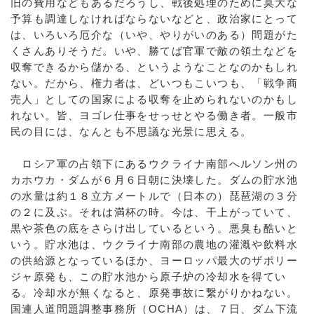
旧の費用などもあるだろうし、戦後処理のために莫大な
予算も調達しなければならないなどと、政治家にとって
は、いろいろ厄介な（いや、やりがいのある）問題がた
くさんありそうだ。いや、勝てば官軍で敵の領土などを
収奪できるから儲かる、というようなことなのかもしれ
ない。だから、権力者は、どいつもこいつも、「戦争商
売人」としての国家による収奪を止められないのかもし
れない。皆、ヨゴレ仕事をせっせとやる働き者。一般市
民の目には、なんとも不思議な光景に思える。
ロシア軍の占領下にあるウクライナ南部へルソン州の
カホウカ・ダムが６月６日朝に決壊した。ダムの貯水池
の水量は約１８立方メートルで（日本の）琵琶湖の３分
の２に及ぶ。それは満杯の時。今は、干上がっていて、
黒や茶色の底をさらけ出しているという。悪臭も酷いと
いう。貯水池は、ウクライナ南部の農地の灌漑や飲料水
の供給源となっているほか、ヨーロッパ最大のザポリー
ジャ原発も、この貯水池から原子炉の冷却水を得てい
る。冷却水が無くなると、原発事故に繋がりかねない。
国連人道問題調整事務所（OCHA）は、７日、ダム下流