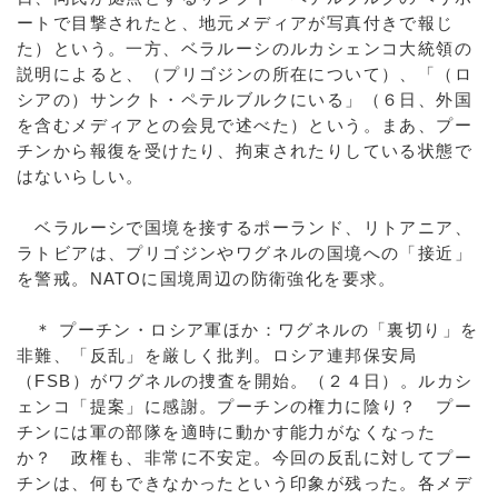
ートで目撃されたと、地元メディアが写真付きで報じ
た）という。一方、ベラルーシのルカシェンコ大統領の
説明によると、（プリゴジンの所在について）、「（ロ
シアの）サンクト・ペテルブルクにいる」（６日、外国
を含むメディアとの会見で述べた）という。まあ、プー
チンから報復を受けたり、拘束されたりしている状態で
はないらしい。
ベラルーシで国境を接するポーランド、リトアニア、
ラトビアは、プリゴジンやワグネルの国境への「接近」
を警戒。NATOに国境周辺の防衛強化を要求。
＊ プーチン・ロシア軍ほか：ワグネルの「裏切り」を
非難、「反乱」を厳しく批判。ロシア連邦保安局
（FSB）がワグネルの捜査を開始。（２４日）。ルカシ
ェンコ「提案」に感謝。プーチンの権力に陰り？ プー
チンには軍の部隊を適時に動かす能力がなくなった
か？ 政権も、非常に不安定。今回の反乱に対してプー
チンは、何もできなかったという印象が残った。各メデ