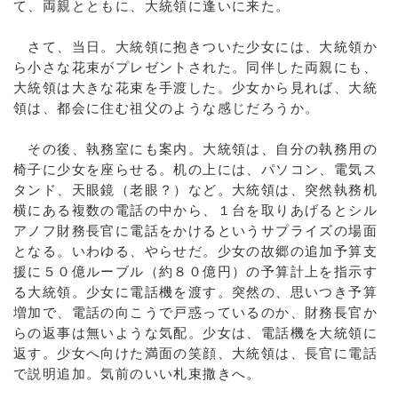
て、両親とともに、大統領に逢いに来た。
さて、当日。大統領に抱きついた少女には、大統領か
ら小さな花束がプレゼントされた。同伴した両親にも、
大統領は大きな花束を手渡した。少女から見れば、大統
領は、都会に住む祖父のような感じだろうか。
その後、執務室にも案内。大統領は、自分の執務用の
椅子に少女を座らせる。机の上には、パソコン、電気ス
タンド、天眼鏡（老眼？）など。大統領は、突然執務机
横にある複数の電話の中から、１台を取りあげるとシル
アノフ財務長官に電話をかけるというサプライズの場面
となる。いわゆる、やらせだ。少女の故郷の追加予算支
援に５０億ルーブル（約８０億円）の予算計上を指示す
る大統領。少女に電話機を渡す。突然の、思いつき予算
増加で、電話の向こうで戸惑っているのか、財務長官か
らの返事は無いような気配。少女は、電話機を大統領に
返す。少女へ向けた満面の笑顔、大統領は、長官に電話
で説明追加。気前のいい札束撒きへ。