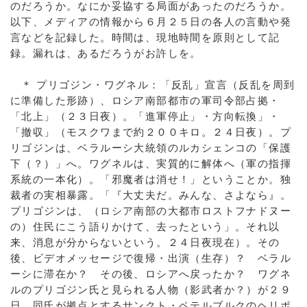
のだろうか。なにか妥協する局面があったのだろうか。
以下、メディアの情報から６月２５日の各人の言動や発
言などを記録した。時間は、現地時間を原則として記
録。漏れは、あるだろうがお許しを。
＊ プリゴジン・ワグネル：「反乱」宣言（反乱を周到
に準備した形跡）、ロシア南部都市の軍司令部占拠・
「北上」（２３日夜）。「進軍停止」・方向転換」・
「撤収」（モスクワまで約２００キロ。２４日夜）。プ
リゴジンは、ベラルーシ大統領のルカシェンコの「保護
下（？）」へ。ワグネルは、実質的に解体へ（軍の指揮
系統の一本化）。「邪魔者は消せ！」ということか。独
裁者の実相暴露。「『大丈夫だ。みんな、さよなら』。
プリゴジンは、（ロシア南部の大都市ロストフナドヌー
の）住民にこう語りかけて、去ったという」。それ以
来、消息が分からないという。２４日夜現在）。その
後、ビデオメッセージで復帰・出演（生存）？ ベラル
ーシに滞在か？ その後、ロシアへ戻ったか？ ワグネ
ルのプリゴジン氏と見られる人物（影武者か？）が２９
日、同氏が拠点とするサンクト・ペテルブルクのヘリポ