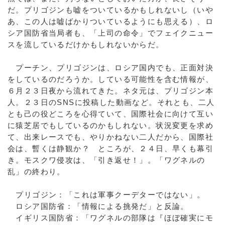
だ。プリゴジンも嘘をついているかもしれないし（いや
あ、この人は嘘ばかりついているようにも思える）、ロ
シア国防省当局者も、「上司の命令」でフェイクニュー
スを流しているだけかもしれないからだ。
プーチン、プリゴジンは、ロシア国内でも、正面対決
をしているのだろうか。している可能性を含む情報が、
６月２３日夜から流れてきた。ネタ元は、プリゴジン本
人。２３日のSNSに投稿した動画など。それとも、二人
とも己の役どころを心得ていて、国際社会に向けて互い
に猿芝居でもしているのかもしれない。状況変更を求め
て、出来レースでも、やりかねない二人だから、国際社
会は、暫くは静観か？ ところが、２４日、早くも幕引
き。モスクワ侵攻は、「引き返せ！」。「ワグネルの
乱」の終わり。
プリゴジン：「これは軍事クーデターではない」。
ロシア国防省：「情報による挑発だ」と反論。
イギリス国防省：「ワグネルの部隊は『ほぼ確実にモ