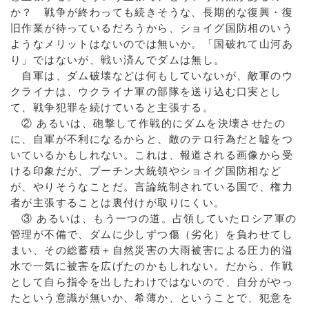
か？ 戦争が終わっても続きそうな、長期的な復興・復
旧作業が待っているだろうから、ショイグ国防相のいう
ようなメリットはないのでは無いか。「国破れて山河あ
り」ではないが、戦い済んでダムは無し。
自軍は、ダム破壊などは何もしていないが、敵軍のウ
クライナは、ウクライナ軍の部隊を送り込む口実とし
て、戦争犯罪を続けていると主張する。
② あるいは、砲撃して作戦的にダムを決壊させたの
に、自軍が不利になるからと、敵のテロ行為だと嘘をつ
いているかもしれない。これは、報道される画像から受
ける印象だが、プーチン大統領やショイグ国防相など
が、やりそうなことだ。言論統制されている国で、権力
者が主張することは裏付けが取りにくい。
③ あるいは、もう一つの道。占領していたロシア軍の
管理が不備で、ダムに少しずつ傷（劣化）を負わせてし
まい、その総蓄積＋自然災害の大雨被害による圧力的溢
水で一気に被害を広げたのかもしれない。だから、作戦
として自ら指令を出したわけではないので、自分がやっ
たという意識が無いか、希薄か、ということで、犯意を