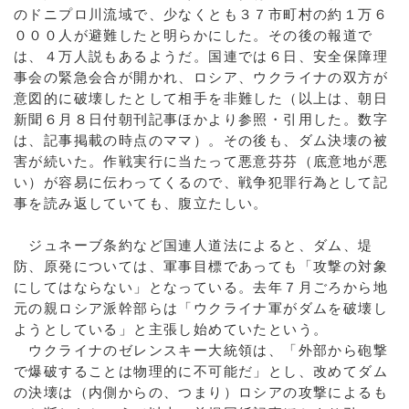
のドニプロ川流域で、少なくとも３７市町村の約１万６
０００人が避難したと明らかにした。その後の報道で
は、４万人説もあるようだ。国連では６日、安全保障理
事会の緊急会合が開かれ、ロシア、ウクライナの双方が
意図的に破壊したとして相手を非難した（以上は、朝日
新聞６月８日付朝刊記事ほかより参照・引用した。数字
は、記事掲載の時点のママ）。その後も、ダム決壊の被
害が続いた。作戦実行に当たって悪意芬芬（底意地が悪
い）が容易に伝わってくるので、戦争犯罪行為として記
事を読み返していても、腹立たしい。
ジュネーブ条約など国連人道法によると、ダム、堤
防、原発については、軍事目標であっても「攻撃の対象
にしてはならない」となっている。去年７月ごろから地
元の親ロシア派幹部らは「ウクライナ軍がダムを破壊し
ようとしている」と主張し始めていたという。
ウクライナのゼレンスキー大統領は、「外部から砲撃
で爆破することは物理的に不可能だ」とし、改めてダム
の決壊は（内側からの、つまり）ロシアの攻撃によるも