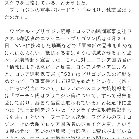
スクワを目指している』と分析した。
プリゴジンの軍事パレード？：「やはり、猿芝居だっ
たのか」。
ワグネル・プリゴジン続報：ロシアの民間軍事会社ワ
グネル創設者のエフゲニー・プリゴジン氏は６月２３
日、SNSに投稿した動画などで「軍幹部の悪事を止めな
ければならない。抵抗する者はすぐに壊滅させる」と述
べ、武装蜂起を宣言した。これに対し、ロシア国防省は
「情報による挑発だ」と反発。ロシアメディアによる
と、ロシア連邦保安局（FSB）はプリゴジン氏の行動を
めぐって、刑事事件として捜査を始めたという。（略）
これらの発言について、ロシアのペスコフ大統領報道官
は『プーチン氏はプリゴジン氏について、すべて報告を
受けており、必要な措置は取られている』と報道陣に述
べた（朝日新聞デジタル版「ウクライナ侵攻特集記事よ
り引用」）という。プーチン大統領、ワグネルのプリゴ
ジン、その天敵でロシア国防省のショイグ大臣、という
３極の間で、互いの距離感（力関係）に変化が出ている
ようだが、ウクライナ戦争の戦況とどう関わってくるの