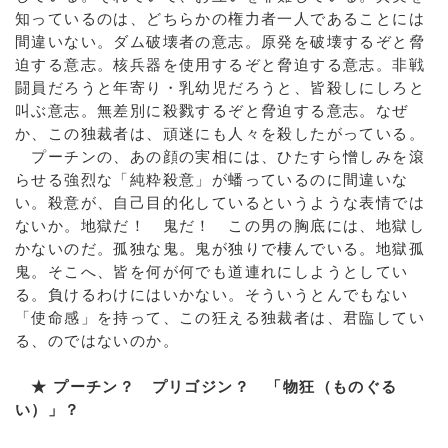
知っているのは、どちらかの権力者一人であることには
間違いない。ダム破壊者の意志。原発を破壊するぞと脅
迫する意志。核兵器を使用するぞと脅迫する意志。非戦
闘員だろうと年寄り・乳幼児だろうと、皆殺しにしろと
叫ぶ意志。無差別に殺戮するぞと脅迫する意志。なぜ
か、この独裁者は、頑迷にも人々を殺したがっている。
プーチンの、あの顔の実相には、ひたすら憎しみを滾
らせる強烈な「純粋殺意」が蟠っているのに間違いな
い。殺意が、自己目的化しているというような表情では
ないか。地獄だ！ 鬼だ！ この男の胸底には、地獄し
かないのだ。孤独な鬼。鬼が独りで棲んでいる。地獄孤
鬼。そこへ、皆を何が何でも道連れにしようとしてい
る。負けるわけにはいかない。そういうとんでもない
「使命感」を持って、この狂える独裁者は、君臨してい
る、のではないのか。
★ プーチン？ プリゴジン？ 「物狂（ものぐる
い）」？