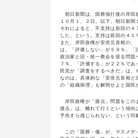
朝日新聞は、国葬強行後の岸田政
１０月１、２日。以下、朝日新聞
それによると、不支持は前回の４
した、という。支持は前回の４１
また、岸田政権が安倍元首相の、
は、「評価しない」が５９％、「
政治家と旧・統一教会を巡る問題
７％、「評価する」が２２％であ
民党が「調査をするべきだ」は、
なのは、具体的な「安倍元首相と
の「組織病理」も解明せよと国民
岸田政権が「接点」問題をこのま
接点」は、離れて行くという傾向
予兆すら感じられない、という印
この「国葬・儀」が、マスメディ