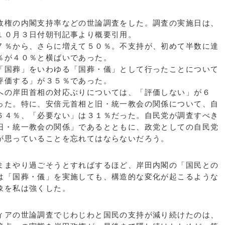
権の内閣支持率などの世論調査をした。調査の実施日は、
１０月３日付朝刊記事より概要引用。
７％から、さらに増えて５０％。不支持が、初めて半数に達
％が４０％と横ばいであった。
「国葬」をいわゆる「国葬・儀」として行ったことについて
評価する」が３５％であった。
への岸田首相の対応ぶりについては、「評価しない」が６
った。特に、安倍元首相と旧・統一教会の関係について、自
６４％、「必要ない」は３１％だった。自民党が調査すべき
旧・統一教会の関係」であるとともに、政党としての自民党
が思っていることを忘れてはならないだろう。
まやり過ごそうとすればするほど、岸田内閣の「国民との
は「国葬・儀」を実施しても、構造的な変化が起こるような
象を私は強くした。
アの世論調査でじわじわと国民の支持が減り続けたのは、