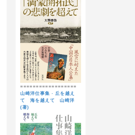
==================
山崎洋仕事集
-
丘を越え
て 海を越えて
山崎洋
(著)