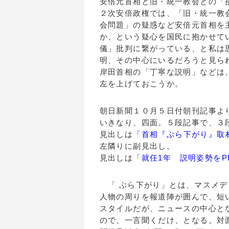
安倍元首相と旧・統一教会との「
２次安倍政権では、「旧・統一教
会問題」の疑惑など安倍元首相を
か、という疑心を国民に抱かせて
儀」批判に繋がっている、と私は
明、その中心にいるだろうと見ら
岸田首相の「丁寧な説明」などは
左を上げておこうか。
朝日新聞１０月５日付朝刊記事よ
いきなり、四面。５段記事で、３
見出しは
「首相『ぶら下がり』取
左隣りに副見出し。
見出しは
「就任1年 説明姿勢をP
「 ぶら下がり」とは、マスメデ
人物の周りを報道陣が囲んで、短
スタイルだが、ニュースの中心と
ので、一言聞くだけ、となる。対