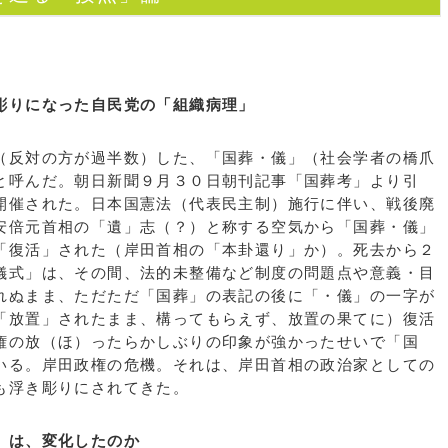
彫りになった自民党の「組織病理」
反対の方が過半数）した、「国葬・儀」（社会学者の橋爪
と呼んだ。朝日新聞９月３０日朝刊記事「国葬考」より引
開催された。日本国憲法（代表民主制）施行に伴い、戦後廃
安倍元首相の「遺」志（？）と称する空気から「国葬・儀」
「復活」された（岸田首相の「本卦還り」か）。死去から２
儀式」は、その間、法的未整備など制度の問題点や意義・目
れぬまま、ただただ「国葬」の表記の後に「・儀」の一字が
「放置」されたまま、構ってもらえず、放置の果てに）復活
権の放（ほ）ったらかしぶりの印象が強かったせいで「国
いる。岸田政権の危機。それは、岸田首相の政治家としての
も浮き彫りにされてきた。
」は、変化したのか