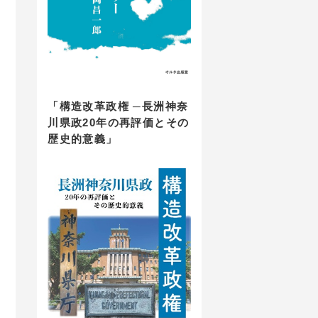
「構造改革政権 ─長洲神奈
川県政20年の再評価とその
歴史的意義」