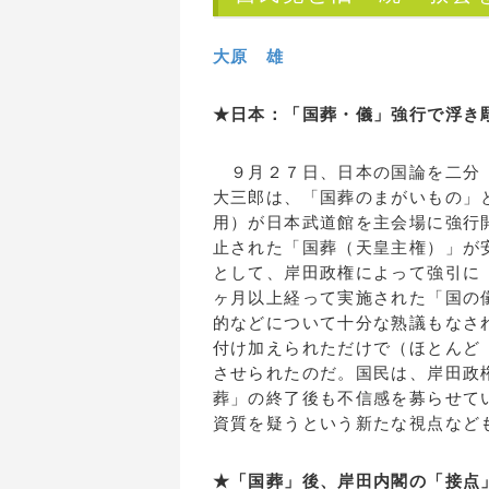
大原 雄
★日本：「国葬・儀」強行で浮き
９月２７日、日本の国論を二分（
大三郎は、「国葬のまがいもの」
用）が日本武道館を主会場に強行
止された「国葬（天皇主権）」が
として、岸田政権によって強引に
ヶ月以上経って実施された「国の
的などについて十分な熟議もなさ
付け加えられただけで（ほとんど
させられたのだ。国民は、岸田政
葬」の終了後も不信感を募らせて
資質を疑うという新たな視点など
★「国葬」後、岸田内閣の「接点