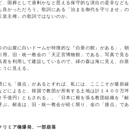
ど、国葬として過剰かなと思える保守的な演出の是非なども
も良かっただろう。歌詞にある「治まる御代を守りませ」の
天皇主権」の歌詞ではないのか。
の山腹に白いドームが特徴的な『白亜の館』がある」。朝
引用。旧・統一教会の「天正宮博物館」である。写真で見る
高差を利用して建設しているので、緑の森は海に見え、白亜
ように見える。
にも「接点」があるとすれば、私には、こここそが最前線
などによると、韓国で教団が所有する土地は計１４００万坪
２千億円）ともされる」。「日本に根を張る教団組織を『献
呼ぶ。献金は、旧・統一教会が続く限り、金の「接点」であ
クリミア橋爆発、一部崩落