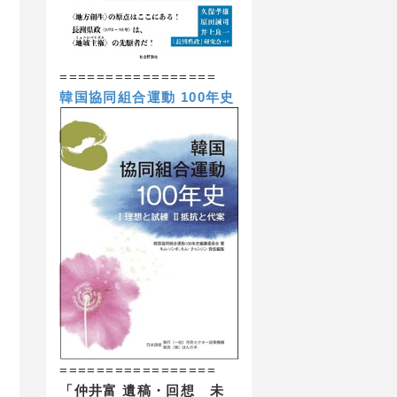
=================
韓国協同組合運動 100年史
=================
「仲井富 遺稿・回想 未