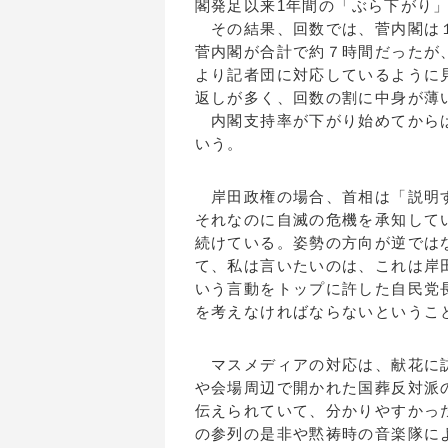
閣発足以来1年間の「ぶら下がり
その結果、回数では、菅内閣は１
菅内閣が合計で約７時間だったが
より記者団に対応しているように
返しが多く、回数の割に中身が薄
内閣支持率が下がり始めてからは
いう。
岸田政権の場合、首相は「説明す
それなのに自滅の危機を承知して
続けている。姿勢の方向が逆では
て、私は言いたいのは、これは岸
いう言動をトップに許した自民党
を考えなければならないというこ
マスメディアの対応は、献花に訪
や会場周辺で開かれた国葬反対派
伝えられていて、分かりやすかっ
の参列の是非や黙祷時の音楽隊に