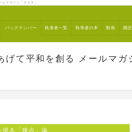
ルマガジン「オルタ」
バックナンバー
執筆者一覧
執筆者の本
動画
購
あげて平和を創る メールマガ
を巡る「接点」論