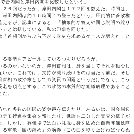
」で菅内閣と岸田内閣を比較したという。
２６回だったが、岸田内閣は１７２回を数えた。時間は、
、岸田内閣は約１５時間半の登ったという。圧倒的に菅政権
見えるが、記事によると、「抽象的な答えや同じ説明の繰り
い」と総括している。私の印象も同じだ。
「首相側からぶら下がり取材を求めるケースが増えた」と
る姿勢をアピールしているつもりだろうが、
いるのかいないのか。岸田首相は、身を呈してそれを拒否し
ないか。これでは、支持が減り続けるのは当たり前だ。そし
田首相の政治家としての資質の問題というだけでなく、こう
長老を頂点とする、この政党の本質的な組織病理であること
とだ。
れた多数の国民の姿や声を伝えたり、あるいは、国会周辺
のデモ行進や集会を報じたり、世論を二分した賛否の様子が
た。しかし、葬儀場では白い礼服に身を固めた自衛隊儀仗隊
よる軍歌「国の鎮め」の演奏（この曲を取り上げねばならぬ