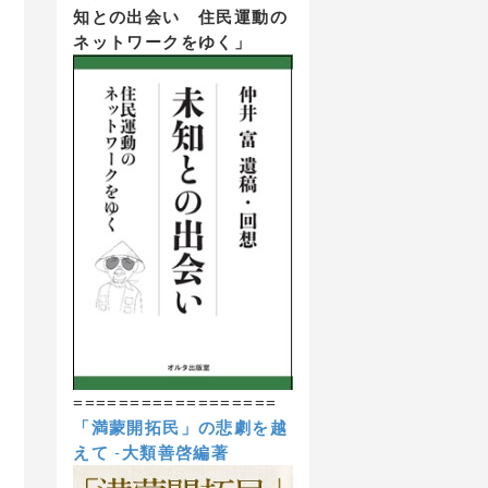
知との出会い 住民運動の
ネットワークをゆく」
==================
「満蒙開拓民」の悲劇を越
えて
-
大類善啓編著