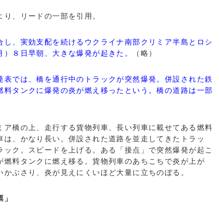
より、リードの一部を引用。
合し、実効支配を続けるウクライナ南部クリミア半島とロシ
月）８日早朝、大きな爆発が起きた。
（略）
発表では、橋を通行中のトラックが突然爆発。併設された鉄
燃料タンクに爆発の炎が燃え移ったという。橋の道路は一部
ア橋の上、走行する貨物列車、長い列車に載せてある燃料
車は、かなり長い。併設された道路を並走してきたトラッ
ラック。スピードを上げる。ある「接点」で突然爆発が起こ
が燃料タンクに燃え移る。貨物列車のあちこちで炎が上が
いかぶさり、炎が見えにくいほど大量に立ちのぼる。
票」