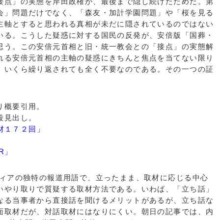
接点」の実態を岸田政権が、最後まで隠し続けたためだ。第
会」問題だけでなく、「森友・加計学園問題」や「桜を見る
主軸とすると思われる真相が未だに隠されているのではない
いる。こうした疑惑に対する国民の反発が、安倍版「国葬・
思う。この安倍元首相と旧・統一教会との「接点」の実態解
れる安倍元首相の主軸の疑惑にきちんと焦点を当てない限り
、いくら繰り返されても全く不要なのである。その一つの証
り概要引用。
段見出し。
材１７２回」
R」
ィアの独特の報道用語で、立ったまま、取材に応じる中心
いやり取りで質疑する取材方法である。いわば、「立ち話」
なる当事者から直接話を聞けるメリットがあるが、立ち話な
面取材だが、対話取材にはなりにくい。朝日の記事では、内