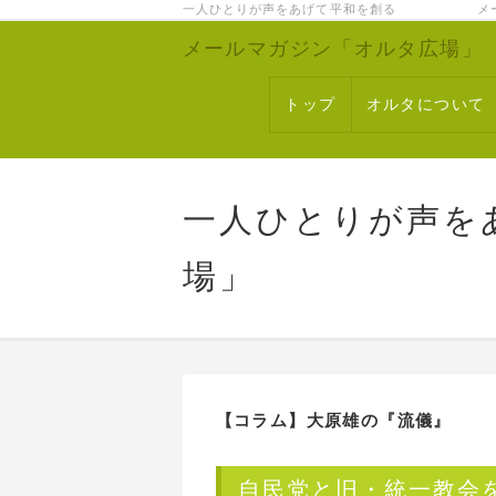
一人ひとりが声をあげて平和を創る メー
メールマガジン「オルタ広場」
トップ
オルタについて
一人ひとりが声を
場」
【コラム】
大原雄の『流儀』
自民党と旧・統一教会