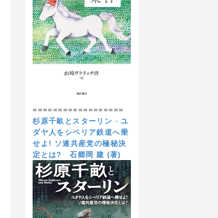
==================
杉原千畝とスターリン
-
ユ
ダヤ人をシベリア鉄道へ乗
せよ! ソ連共産党の極秘決
定とは?
石郷岡 建 (著)