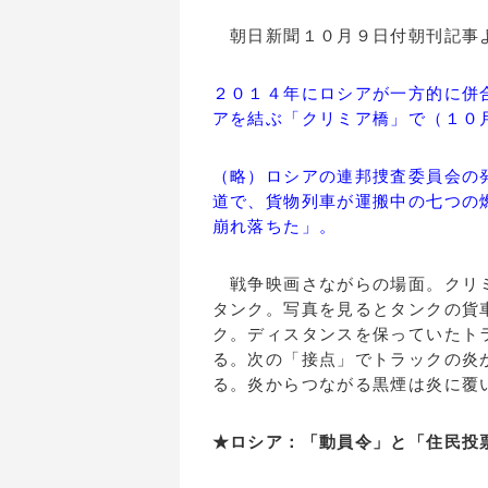
朝日新聞１０月９日付朝刊記事
２０１４年にロシアが一方的に併
アを結ぶ「クリミア橋」で（１０
（略）ロシアの連邦捜査委員会の
道で、貨物列車が運搬中の七つの
崩れ落ちた」。
戦争映画さながらの場面。クリミ
タンク。写真を見るとタンクの貨
ク。ディスタンスを保っていたト
る。次の「接点」でトラックの炎
る。炎からつながる黒煙は炎に覆
★ロシア：「動員令」と「住民投