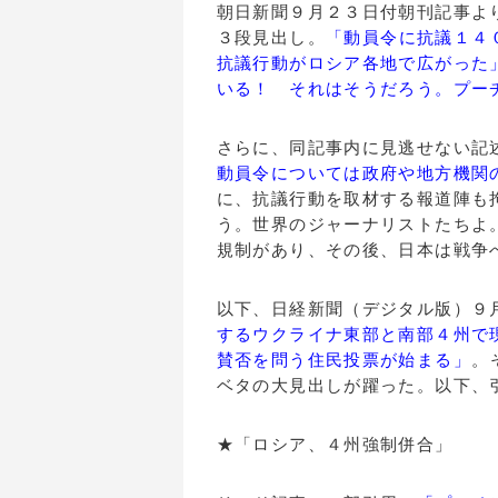
朝日新聞９月２３日付朝刊記事よ
３段見出し。
「動員令に抗議１４
抗議行動がロシア各地で広がった
いる！ それはそうだろう。プー
さらに、同記事内に見逃せない記
動員令については政府や地方機関
に、抗議行動を取材する報道陣も
う。世界のジャーナリストたちよ
規制があり、その後、日本は戦争
以下、日経新聞（デジタル版）９
するウクライナ東部と南部４州で
賛否を問う住民投票が始まる」
。
ベタの大見出しが躍った。以下、
★「ロシア、４州強制併合」