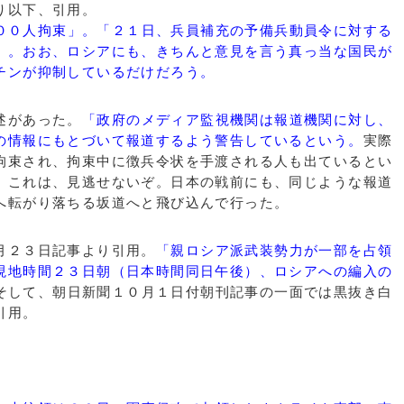
り以下、引用。
００人拘束」。「２１日、兵員補充の予備兵動員令に対する
」。おお、ロシアにも、きちんと意見を言う真っ当な国民が
チンが抑制しているだけだろう。
述があった。
「政府のメディア監視機関は報道機関に対し、
の情報にもとづいて報道するよう警告しているという。
実際
拘束され、拘束中に徴兵令状を手渡される人も出ているとい
。これは、見逃せないぞ。日本の戦前にも、同じような報道
へ転がり落ちる坂道へと飛び込んで行った。
月２３日記事より引用。
「親ロシア派武装勢力が一部を占領
現地時間２３日朝（日本時間同日午後）、ロシアへの編入の
そして、朝日新聞１０月１日付朝刊記事の一面では黒抜き白
引用。