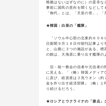
根拠はないはずなのに）の是非な
事前に国民の意向を聞くなどして
「御代」とは、「天皇の世」。「
★韓国：白亜の「艦隊」
「ソウル中心部の北東約６０キロ
日新聞９月１６日付朝刊記事より
と、山腹に３つの施設がある。標
の館は、大海原に乗り出す艦隊の
旧・統一教会の信者や元信者の間
に見える。「（略）韓国メディア
に及び、総資産は２兆ウオン（約
金を作り出す経済部隊』（略）と
り続けるだろう。
★ロシアとウクライナの「接点」