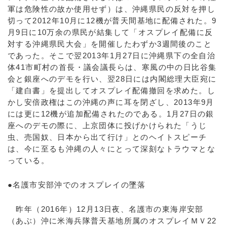
軍は危険性の故か使用せず）は、沖縄県民の反対を押し
切って2012年10月に12機が普天間基地に配備された。9
月9日に10万余の県民が結集して「オスプレイ配備に反
対する沖縄県民大会」を開催したわずか3週間後のこと
であった。そこで翌2013年1月27日に沖縄県下の全自治
体41市町村の首長・議会議長らは、寒風の中の日比谷集
会と銀座へのデモを行い、翌28日には内閣総理大臣宛に
「建白書」を提出してオスプレイ配備撤回を求めた。し
かし安倍政権はこの沖縄の声に耳を閉ざし、2013年9月
には更に12機が追加配備されたのである。1月27日の銀
座へのデモの際に、上京団体に投げかけられた「うじ
虫、売国奴、日本から出て行け」とのヘイトスピーチ
は、今に至るも沖縄の人々にとって深刻なトラウマとな
っている。
●名護市安部沖でのオスプレイの墜落
昨年（2016年）12月13日夜、名護市の東海岸安部
（あぶ）沖に米海兵隊普天基地所属のオスプレイＭＶ22