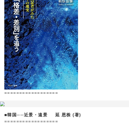
==================
■韓国──近景・遠景 延 恩株 (著)
==================