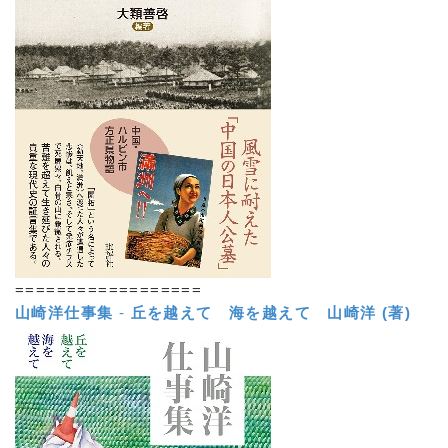
==================
山崎洋仕事集
-
丘を越えて 海を越えて
山崎洋 (著)