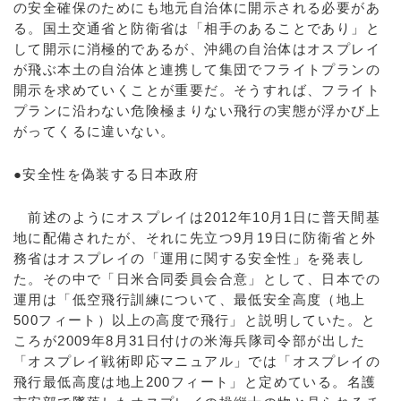
の安全確保のためにも地元自治体に開示される必要があ
る。国土交通省と防衛省は「相手のあることであり」と
して開示に消極的であるが、沖縄の自治体はオスプレイ
が飛ぶ本土の自治体と連携して集団でフライトプランの
開示を求めていくことが重要だ。そうすれば、フライト
プランに沿わない危険極まりない飛行の実態が浮かび上
がってくるに違いない。
●安全性を偽装する日本政府
前述のようにオスプレイは2012年10月1日に普天間基
地に配備されたが、それに先立つ9月19日に防衛省と外
務省はオスプレイの「運用に関する安全性」を発表し
た。その中で「日米合同委員会合意」として、日本での
運用は「低空飛行訓練について、最低安全高度（地上
500フィート）以上の高度で飛行」と説明していた。と
ころが2009年8月31日付けの米海兵隊司令部が出した
「オスプレイ戦術即応マニュアル」では「オスプレイの
飛行最低高度は地上200フィート」と定めている。名護