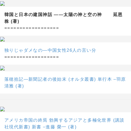
韓国と日本の建国神話 ——太陽の神と空の神 延恩
株 (著)
==================
独りじゃダメなの―中国女性26人の言い分
==================
落穂拾記―新聞記者の後始末 (オルタ叢書) 単行本 –羽原
清雅 (著)
アメリカ帝国の終焉 勃興するアジアと多極化世界 (講談
社現代新書) 新書 –進藤 榮一 (著)