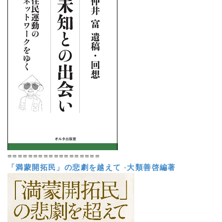
==================
「満蒙開拓民」の悲劇を越えて
-
大類善啓編著