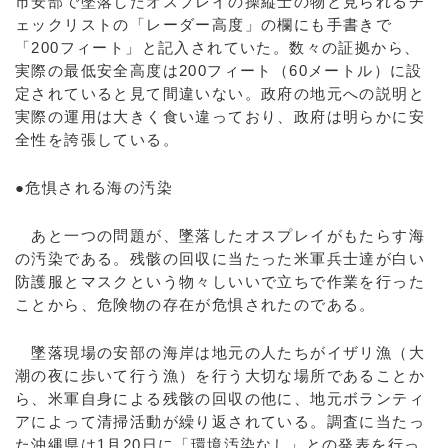
市安部で墜落したオスプレイの操縦士の物と見られるチ
ェックリストの「レーダー高度」の欄にも手書きで
「200フィート」と記入されていた。数々の証拠から、
実際の最低安全高度は200フィート（60メートル）に設
定されていると見て間違いない。政府の地元への説明と
実際の運用は大きく食い違っており、政府は明らかに安
全性を誇張している。
●危惧される海の汚染
あと一つの問題が、墜落したオスプレイがもたらす海
の汚染である。残骸の回収に当たった米軍兵士達が白い
防護服とマスクという物々しいいで立ちで作業を行った
ことから、危険物の存在が危惧されたのである。
墜落現場の安部の海岸は地元の人たちがイザリ漁（大
潮の夜に歩いて行う漁）を行う大切な場所であることか
ら、米軍自身による残骸の回収の他に、地元ボランティ
アによって清掃活動が繰り返されている。調査に当たっ
た沖縄県は1月20日に「環境汚染なし」との発表を行っ