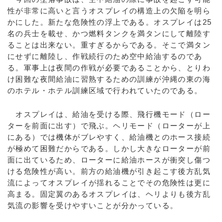
性が非常に高いと言うオスプレイの構造上の欠陥を明ら
かにした。新たな危険性の浮上である。オスプレイは25
名の兵士を載せ、かつ燃料タンクを満タンにして離陸す
ることは出来ない。重すぎるからである。そこで満タン
にせずに離陸し、作戦続行のため空中給油するのであ
る。軍事上は夜間の作戦が必要であることから、とりわ
け困難な夜間給油に習熟するための訓練が沖縄の東の海
のホテル・ホテル訓練区域で行われていたのである。
オスプレイは、給油を受ける際、飛行機モード（ロー
ターを前面に出す）で飛ぶ。ヘリモード（ローターが上
にある）では機体がブレやすく、給油機とのホース接続
が極めて困難だからである。しかし大きなローターが前
面に出ているため、ローターに給油ホースが衝突し傷つ
ける危険性が高い。前方の給油機が引き起こす後方乱気
流によってオスプレイが揺れることでその危険性は更に
高まる。固定翼のあるオスプレイは、ヘリよりも後方乱
気流の影響を受けやすいことが分かっている。