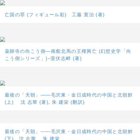
亡国の罪 (フィギュール彩) 工藤 寛治 (著)
薬師寺の向こう側―南船北馬の王権興亡 (幻想史学「向
こう側シリーズ」)–室伏志畔 (著)
最後の「天朝」――毛沢東・金日成時代の中国と北朝鮮
(上) 沈 志華 (著), 朱 建栄 (翻訳)
最後の「天朝」――毛沢東・金日成時代の中国と北朝鮮
(下) 沈 志華、 朱 建栄