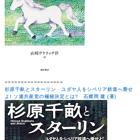
==================
杉原千畝とスターリン
-
ユダヤ人をシベリア鉄道へ乗せ
よ! ソ連共産党の極秘決定とは?
石郷岡 建 (著)