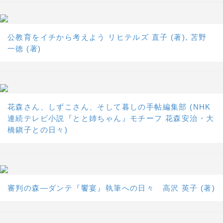
公教育をイチから考えよう リヒテルズ 直子 (著), 苫野
一徳 (著)
花森さん、しずこさん、そして暮しの手帖編集部 (NHK
連続テレビ小説『とと姉ちゃん』モチーフ 花森安治・大
橋鎭子との日々)
審判の森―ダンテ『饗宴』執筆への日々 高沢 英子 (著)