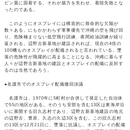
ビン翼に固着する。それが揚力を失わせ、着陸失敗とな
ったのである。
このようにオスプレイには構造的に致命的な欠陥が
数々ある。にもかかわらず軍事優先で沖縄の空を飛び回
り、危険極まりない低空飛行訓練、夜間給油訓練が繰り
返される。辺野古新基地が建設されれば、現在の4倍の
100機ものオスプレイが配備されると言われている。墜
落の危険性が飛躍的に高まることになる。沖縄に暮らす
人々が辺野古新基地の建設とオスプレイの配備に反対す
るのは当然であろう。
●名護市でのオスプレイ配備撤回決議
名護市は、1970年に5町村が合併して発足した自治体
で55の地区がある。そのうち安部を含む13区は東海岸沿
いに展開する旧久志村であり、辺野古新基地建設の地元
の辺野古、豊原、久志の久辺3区を含む。この旧久志村
の13区が12月21日に、墜落に抗議し、オスプレイの配備