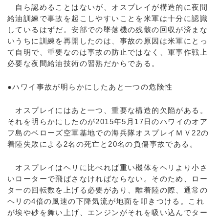
自ら認めることはないが、オスプレイが構造的に夜間
給油訓練で事故を起こしやすいことを米軍は十分に認識
しているはずだ。安部での墜落機の残骸の回収が済まな
いうちに訓練を再開したのは、事故の原因は米軍にとっ
て自明で、重要なのは事故の防止ではなく、軍事作戦上
必要な夜間給油技術の習熟だからである。
●ハワイ事故が明らかにしたあと一つの危険性
オスプレイにはあと一つ、重要な構造的欠陥がある。
それを明らかにしたのが2015年5月17日のハワイのオア
フ島のベローズ空軍基地での海兵隊オスプレイＭＶ22の
着陸失敗による2名の死亡と20名の負傷事故である。
オスプレイはヘリに比べれば重い機体をヘリより小さ
いローターで飛ばさなければならない。そのため、ロー
ターの回転数を上げる必要があり、離着陸の際、通常の
ヘリの4倍の風速の下降気流が地面を叩きつける。これ
が埃や砂を舞い上げ、エンジンがそれを吸い込んでター