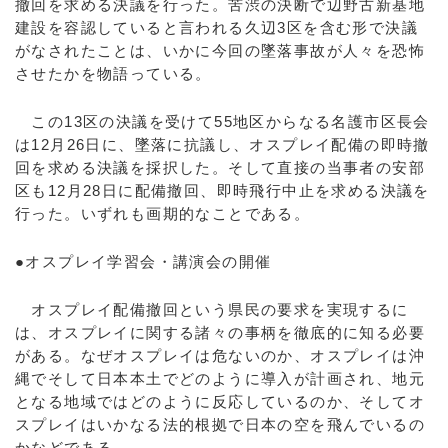
撤回を求める決議を行った。苦渋の決断で辺野古新基地
建設を容認していると言われる久辺3区を含む形で決議
がなされたことは、いかに今回の墜落事故が人々を恐怖
させたかを物語っている。
この13区の決議を受けて55地区からなる名護市区長会
は12月26日に、墜落に抗議し、オスプレイ配備の即時撤
回を求める決議を採択した。そして直接の当事者の安部
区も12月28日に配備撤回、即時飛行中止を求める決議を
行った。いずれも画期的なことである。
●オスプレイ学習会・講演会の開催
オスプレイ配備撤回という県民の要求を実現するに
は、オスプレイに関する諸々の事柄を徹底的に知る必要
がある。なぜオスプレイは危ないのか、オスプレイは沖
縄でそして日本本土でどのように導入が計画され、地元
となる地域ではどのように反応しているのか、そしてオ
スプレイはいかなる法的根拠で日本の空を飛んでいるの
かなどである。