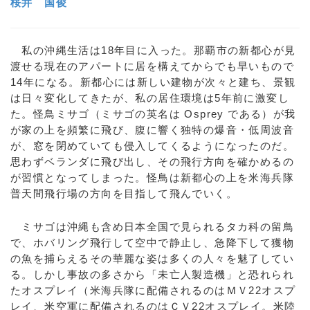
桜井 国俊
私の沖縄生活は18年目に入った。那覇市の新都心が見
渡せる現在のアパートに居を構えてからでも早いもので
14年になる。新都心には新しい建物が次々と建ち、景観
は日々変化してきたが、私の居住環境は5年前に激変し
た。怪鳥ミサゴ（ミサゴの英名は Osprey である）が我
が家の上を頻繁に飛び、腹に響く独特の爆音・低周波音
が、窓を閉めていても侵入してくるようになったのだ。
思わずベランダに飛び出し、その飛行方向を確かめるの
が習慣となってしまった。怪鳥は新都心の上を米海兵隊
普天間飛行場の方向を目指して飛んでいく。
ミサゴは沖縄も含め日本全国で見られるタカ科の留鳥
で、ホバリング飛行して空中で静止し、急降下して獲物
の魚を捕らえるその華麗な姿は多くの人々を魅了してい
る。しかし事故の多さから「未亡人製造機」と恐れられ
たオスプレイ（米海兵隊に配備されるのはＭＶ22オスプ
レイ、米空軍に配備されるのはＣＶ22オスプレイ。米陸