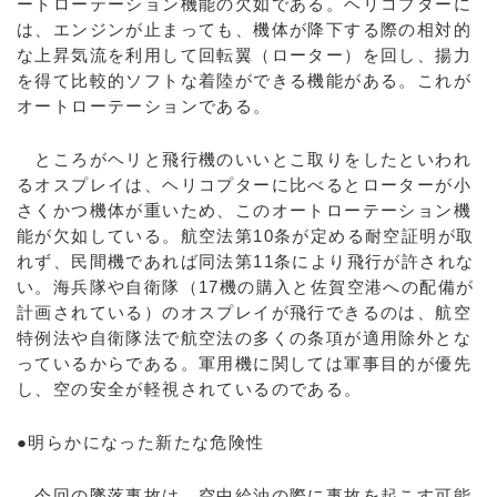
ートローテーション機能の欠如である。ヘリコプターに
は、エンジンが止まっても、機体が降下する際の相対的
な上昇気流を利用して回転翼（ローター）を回し、揚力
を得て比較的ソフトな着陸ができる機能がある。これが
オートローテーションである。
ところがヘリと飛行機のいいとこ取りをしたといわれ
るオスプレイは、ヘリコプターに比べるとローターが小
さくかつ機体が重いため、このオートローテーション機
能が欠如している。航空法第10条が定める耐空証明が取
れず、民間機であれば同法第11条により飛行が許されな
い。海兵隊や自衛隊（17機の購入と佐賀空港への配備が
計画されている）のオスプレイが飛行できるのは、航空
特例法や自衛隊法で航空法の多くの条項が適用除外とな
っているからである。軍用機に関しては軍事目的が優先
し、空の安全が軽視されているのである。
●明らかになった新たな危険性
今回の墜落事故は、空中給油の際に事故を起こす可能