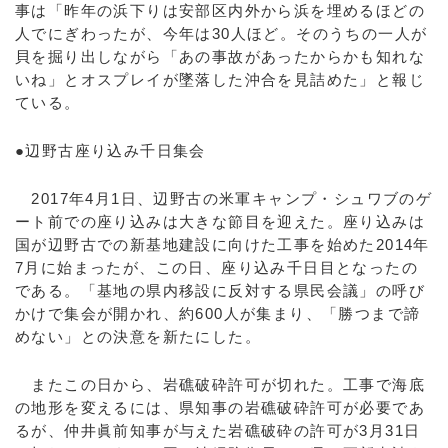
事は「昨年の浜下りは安部区内外から浜を埋めるほどの
人でにぎわったが、今年は30人ほど。そのうちの一人が
貝を掘り出しながら「あの事故があったからかも知れな
いね」とオスプレイが墜落した沖合を見詰めた」と報じ
ている。
●辺野古座り込み千日集会
2017年4月1日、辺野古の米軍キャンプ・シュワブのゲ
ート前での座り込みは大きな節目を迎えた。座り込みは
国が辺野古での新基地建設に向けた工事を始めた2014年
7月に始まったが、この日、座り込み千日目となったの
である。「基地の県内移設に反対する県民会議」の呼び
かけで集会が開かれ、約600人が集まり、「勝つまで諦
めない」との決意を新たにした。
またこの日から、岩礁破砕許可が切れた。工事で海底
の地形を変えるには、県知事の岩礁破砕許可が必要であ
るが、仲井眞前知事が与えた岩礁破砕の許可が3月31日