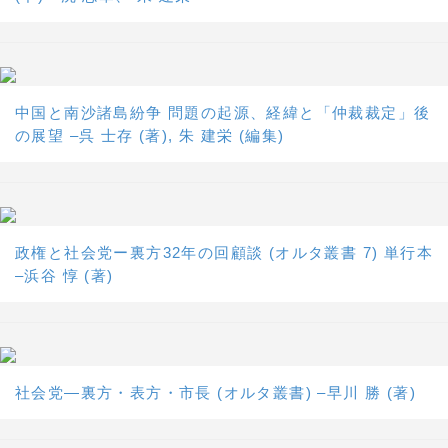
中国と南沙諸島紛争 問題の起源、経緯と「仲裁裁定」後
の展望 –呉 士存 (著), 朱 建栄 (編集)
政権と社会党ー裏方32年の回顧談 (オルタ叢書 7) 単行本
–浜谷 惇 (著)
社会党―裏方・表方・市長 (オルタ叢書) –早川 勝 (著)