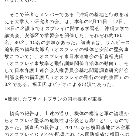
そこで筆者もメンバーである「沖縄の基地と行政を考
える大学人・研究者の会」は、本年の2月11日、12日、
13日に名護市でオスプレイに関する学習会、沖縄大学で
講演会、安部区で学習会を開催した。それぞれ約180
名、80名、15名の参加があった。講演者は、リムピース
編集長の頼和太郎氏（オスプレイの機体と安部の墜落事
故について）、オスプレイ東日本連絡会の新倉裕史氏
（オスプレイ事故率と飛行訓練関係自治体の動向）、そ
して日本弁護士連合会人権委員会基地問題調査研究部会
副部会長の福田護氏（オスプレイの飛行の法的側面）の
3名である。福田氏はビデオによる出演であった。
●連携したフライトプランの開示要求が重要
頼氏の報告は、上述の通り、機体の構造と軍の論理か
らオスプレイ墜落の危険性は今後とも高いというもので
あった。新倉氏の報告は、2017年から横田基地に米空軍
のオスプレイＣＶ22が配備され（米国防総省は横田への