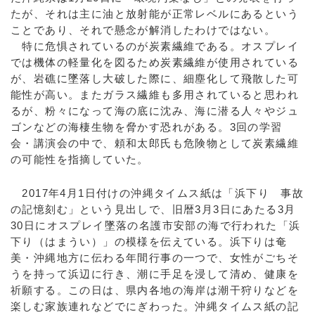
たが、それは主に油と放射能が正常レベルにあるという
ことであり、それで懸念が解消したわけではない。
特に危惧されているのが炭素繊維である。オスプレイ
では機体の軽量化を図るため炭素繊維が使用されている
が、岩礁に墜落し大破した際に、細塵化して飛散した可
能性が高い。またガラス繊維も多用されていると思われ
るが、粉々になって海の底に沈み、海に潜る人々やジュ
ゴンなどの海棲生物を脅かす恐れがある。3回の学習
会・講演会の中で、頼和太郎氏も危険物として炭素繊維
の可能性を指摘していた。
2017年4月1日付けの沖縄タイムス紙は「浜下り 事故
の記憶刻む」という見出しで、旧暦3月3日にあたる3月
30日にオスプレイ墜落の名護市安部の海で行われた「浜
下り（はまうい）」の模様を伝えている。浜下りは奄
美・沖縄地方に伝わる年間行事の一つで、女性がごちそ
うを持って浜辺に行き、潮に手足を浸して清め、健康を
祈願する。この日は、県内各地の海岸は潮干狩りなどを
楽しむ家族連れなどでにぎわった。沖縄タイムス紙の記