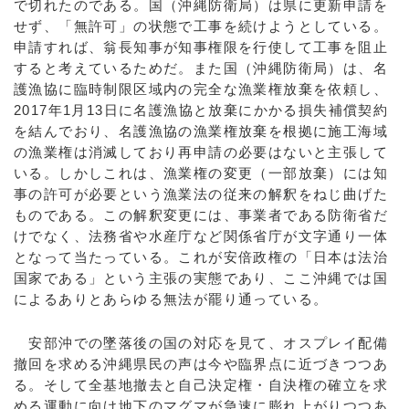
で切れたのである。国（沖縄防衛局）は県に更新申請を
せず、「無許可」の状態で工事を続けようとしている。
申請すれば、翁長知事が知事権限を行使して工事を阻止
すると考えているためだ。また国（沖縄防衛局）は、名
護漁協に臨時制限区域内の完全な漁業権放棄を依頼し、
2017年1月13日に名護漁協と放棄にかかる損失補償契約
を結んでおり、名護漁協の漁業権放棄を根拠に施工海域
の漁業権は消滅しており再申請の必要はないと主張して
いる。しかしこれは、漁業権の変更（一部放棄）には知
事の許可が必要という漁業法の従来の解釈をねじ曲げた
ものである。この解釈変更には、事業者である防衛省だ
けでなく、法務省や水産庁など関係省庁が文字通り一体
となって当たっている。これが安倍政権の「日本は法治
国家である」という主張の実態であり、ここ沖縄では国
によるありとあらゆる無法が罷り通っている。
安部沖での墜落後の国の対応を見て、オスプレイ配備
撤回を求める沖縄県民の声は今や臨界点に近づきつつあ
る。そして全基地撤去と自己決定権・自決権の確立を求
める運動に向け地下のマグマが急速に膨れ上がりつつあ