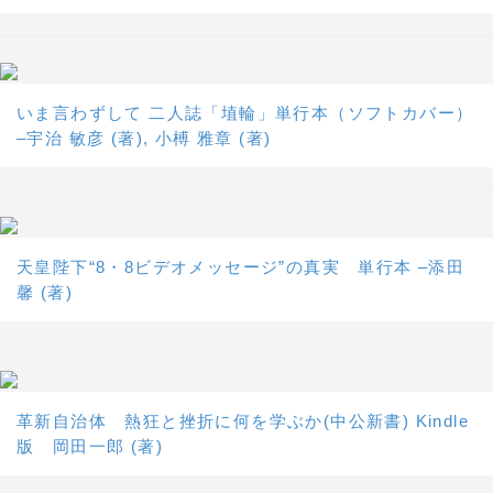
いま言わずして 二人誌「埴輪」単行本（ソフトカバー）
–宇治 敏彦 (著), 小榑 雅章 (著)
天皇陛下“8・8ビデオメッセージ”の真実 単行本 –添田
馨 (著)
革新自治体 熱狂と挫折に何を学ぶか(中公新書) Kindle
版 岡田一郎 (著)