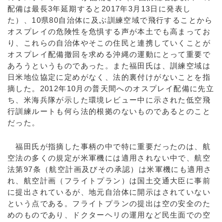
配備は最長3年延期すると2017年3月13日に発表し
た）、10県80自治体に及ぶ訓練空域で飛行することから
オスプレイの危険性を危惧する声が本土でも高まってお
り、これらの自治体やそこの住民と連携していくことが
オスプレイ配備撤回を求める沖縄の運動にとって重要で
あろうというものであった。また福田氏は、訓練空域は
日米地位協定に定めがなく、法的裏付けがないことを指
摘した。2012年10月の普天間へのオスプレイ配備に先立
ち、米海兵隊が示した環境レビュー中に示された低空飛
行訓練ルートも何ら法的根拠のないものであるとのこと
だった。
福田氏が指摘した事柄の中で特に重要だったのは、航
空法の多くの規定が米軍機には適用されない中で、航空
法第97条（航空計画及びその承認）は米軍機にも適用さ
れ、航空計画（フライトプラン）は国土交通大臣に事前
に提出されているが、地元自治体に開示はされていない
という点である。フライトプランの提出は空の安全のた
めのものであり、ドクターヘリの運用など民生面での空