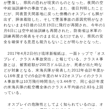
が墜落し、県民の恐れが現実のものとなった。夜間の空
中給油訓練中の事故であった。また、後日判明したこと
だが、同夜普天間基地に戻った僚機のオスプレイも脚が
出ず、胴体着陸した。そして墜落事故の原因究明がなさ
れないまま6日後の12月19日に飛行が再開され、今年の1
月6日には空中給油訓練も再開された。防衛省は米軍の
訓練再開の発表をそのまま伝えるだけであり、県民の安
全を確保する意思も能力もないことが明らかとなった。
2017年4月2日付け琉球新報紙は、一面トップで「オス
プレイ、クラスＡ事故突出」と報じている。クラスＡ事
故とは、被害総額が200万ドル以上か、死者が出た時な
どが対象となる。米海兵隊が発表した2012年会計年度か
ら16年度までの5会計年度のＭＶ22オスプレイのクラス
Ａ事故率は10万飛行時間当たり3.44件で、同じ会計年度
の米海兵隊の航空機全体のクラスＡ平均値の2.83を上回
っている。
オスプレイの危険性としてよく知られているのは、オ