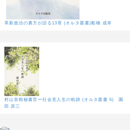
革新政治の裏方が語る13章 (オルタ叢書)船橋 成幸
村山首相秘書官ー社会党人生の軌跡 (オルタ叢書 6) 園
田 原三
<
>