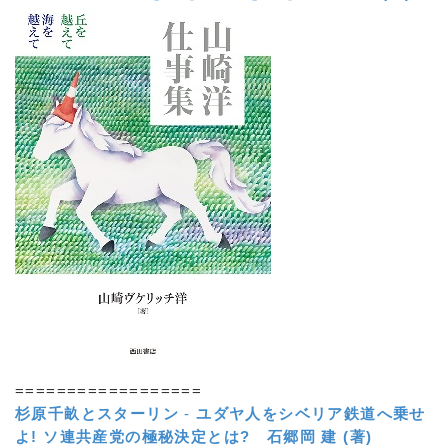
==================
杉原千畝とスターリン
-
ユダヤ人をシベリア鉄道へ乗せ
よ! ソ連共産党の極秘決定とは?
石郷岡 建 (著)