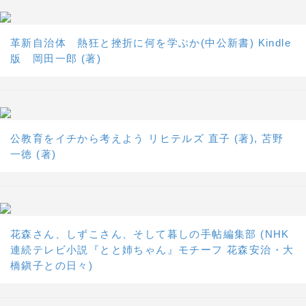
革新自治体 熱狂と挫折に何を学ぶか(中公新書) Kindle
版 岡田一郎 (著)
公教育をイチから考えよう リヒテルズ 直子 (著), 苫野
一徳 (著)
花森さん、しずこさん、そして暮しの手帖編集部 (NHK
連続テレビ小説『とと姉ちゃん』モチーフ 花森安治・大
橋鎭子との日々)