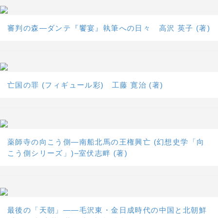
審判の森―ダンテ『饗宴』執筆への日々 高沢 英子 (著)
亡国の罪 (フィギュール彩) 工藤 寛治 (著)
薬師寺の向こう側―南船北馬の王権興亡 (幻想史学「向
こう側シリーズ」)–室伏志畔 (著)
最後の「天朝」――毛沢東・金日成時代の中国と北朝鮮