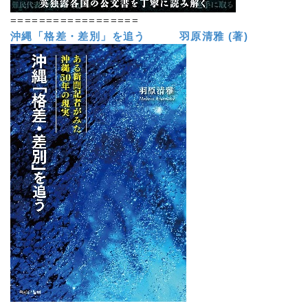
==================
沖縄「格差・差別」を追う 羽原清雅 (著)