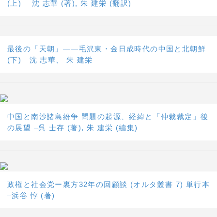
(上) 沈 志華 (著), 朱 建栄 (翻訳)
最後の「天朝」――毛沢東・金日成時代の中国と北朝鮮
(下) 沈 志華、 朱 建栄
中国と南沙諸島紛争 問題の起源、経緯と「仲裁裁定」後
の展望 –呉 士存 (著), 朱 建栄 (編集)
政権と社会党ー裏方32年の回顧談 (オルタ叢書 7) 単行本
–浜谷 惇 (著)