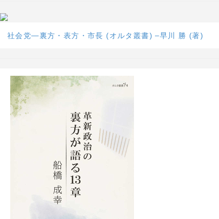
社会党―裏方・表方・市長 (オルタ叢書) –早川 勝 (著)