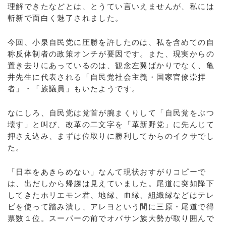
理解できたなどとは、とうてい言いえませんが、私には
斬新で面白く魅了されました。
今回、小泉自民党に圧勝を許したのは、私を含めての自
称反体制者の政策オンチが要因です。また、現実からの
置き去りにあっているのは、観念左翼ばかりでなく、亀
井先生に代表される「自民党社会主義・国家官僚崇拝
者」・「族議員」もいたようです。
なにしろ、自民党は党首が腕まくりして「自民党をぶつ
壊す」と叫び、改革の二文字を「革新野党」に先んじて
押さえ込み、まずは位取りに勝利してからのイクサでし
た。
「日本をあきらめない」なんて現状おすがりコピーで
は、出だしから帰趨は見えていました。尾道に突如降下
してきたホリエモン君、地縁、血縁、組織縁などはテレ
ビを使って踏み潰し、アレヨという間に三原・尾道で得
票数１位。スーパーの前でオバサン族大勢が取り囲んで