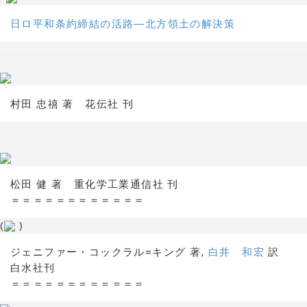
日ロ平和条約締結の活路―北方領土の解決策
村田 忠禧 著 花伝社 刊
松田 健 著 重化学工業通信社 刊
＝＝＝＝＝＝＝＝＝＝＝＝
(
)
ジェニファー・コックラル=キング 著,
白井 和宏
訳
白水社刊
＝＝＝＝＝＝＝＝＝＝＝＝