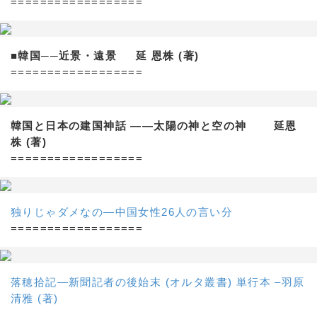
==================
■韓国──近景・遠景 延 恩株 (著)
==================
韓国と日本の建国神話 ——太陽の神と空の神 延恩
株 (著)
==================
独りじゃダメなの―中国女性26人の言い分
==================
落穂拾記―新聞記者の後始末 (オルタ叢書) 単行本 –羽原
清雅 (著)