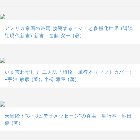
アメリカ帝国の終焉 勃興するアジアと多極化世界 (講談
社現代新書) 新書 –進藤 榮一 (著)
いま言わずして 二人誌「埴輪」単行本（ソフトカバー）
–宇治 敏彦 (著), 小榑 雅章 (著)
天皇陛下“8・8ビデオメッセージ”の真実 単行本 –添田
馨 (著)