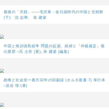
最後の「天朝」――毛沢東・金日成時代の中国と北朝鮮
(下) 沈 志華、 朱 建栄
中国と南沙諸島紛争 問題の起源、経緯と「仲裁裁定」後
の展望 –呉 士存 (著), 朱 建栄 (編集)
政権と社会党ー裏方32年の回顧談 (オルタ叢書 7) 単行本
–浜谷 惇 (著)