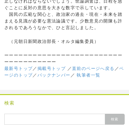
止しなければならないでしょう。世論調査は、日程を急
ぐことに反対の意思を大きな数字で示しています。
国民の広範な関心と、政治家の過去・現在・未来を踏
まえる見識が必要な憲法論議です。少数意見の開陳も許
されるであろうなかで、ひと言記しました。
（元朝日新聞政治部長・オルタ編集委員）
ーーーーーーーーーーーーーーーーーーーーーーーーー
ーーーーーーーーーーー
最新号トップ
／
掲載号トップ
／
直前のページへ戻る
／
ペ
ージのトップ
／
バックナンバー
／
執筆者一覧
検索