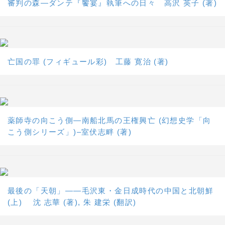
審判の森―ダンテ『饗宴』執筆への日々 高沢 英子 (著)
亡国の罪 (フィギュール彩) 工藤 寛治 (著)
薬師寺の向こう側―南船北馬の王権興亡 (幻想史学「向
こう側シリーズ」)–室伏志畔 (著)
最後の「天朝」――毛沢東・金日成時代の中国と北朝鮮
(上) 沈 志華 (著), 朱 建栄 (翻訳)