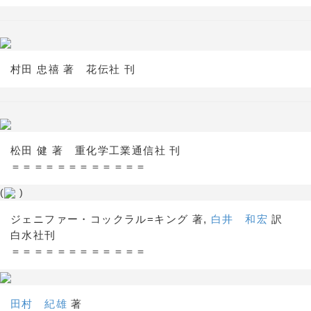
村田 忠禧 著 花伝社 刊
松田 健 著 重化学工業通信社 刊
＝＝＝＝＝＝＝＝＝＝＝＝
(
)
ジェニファー・コックラル=キング 著,
白井 和宏
訳
白水社刊
＝＝＝＝＝＝＝＝＝＝＝＝
田村 紀雄
著