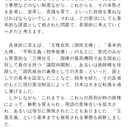
う事態などのない制度ながら、これからも、その未熟さ
を反省し、改革し、意識を育て、といった彷徨を重ねな
ければならないでしょう。それは、どの憲法にしても基
本的な課題として残された問題で、長期的に考えていく
べきだと考えます。
具体的に言えば、「主権在民（国民主権）」「基本的
人権」「平和主義（戦争放棄）」のもとに、形式のみか
ら実質的な「三権分立」、国権の最高機関である国会に
対して責任を持つ「議院内閣制」、あるいは統帥権を排
除した「国民統合の象徴としての天皇」といった、国と
しての基本を設定したことなど、戦争を経た、その反省
のもとに現行憲法制定によって、日本は大きな転換を成
し遂げました。
しかしながら、これまでも、これらの原則が時の政権
によって、解釈を変えられ、用語の意味合いを拡大さ
れ、あるいは強引に無視されたこともありました。「立
憲主義」という基本までも無視される事態も経験しまし
た。