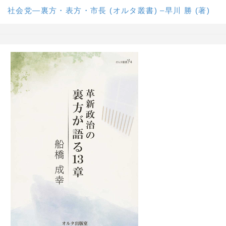
社会党―裏方・表方・市長 (オルタ叢書) –早川 勝 (著)