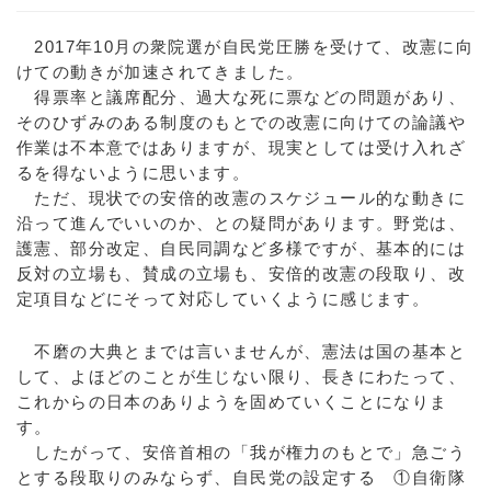
2017年10月の衆院選が自民党圧勝を受けて、改憲に向
けての動きが加速されてきました。
得票率と議席配分、過大な死に票などの問題があり、
そのひずみのある制度のもとでの改憲に向けての論議や
作業は不本意ではありますが、現実としては受け入れざ
るを得ないように思います。
ただ、現状での安倍的改憲のスケジュール的な動きに
沿って進んでいいのか、との疑問があります。野党は、
護憲、部分改定、自民同調など多様ですが、基本的には
反対の立場も、賛成の立場も、安倍的改憲の段取り、改
定項目などにそって対応していくように感じます。
不磨の大典とまでは言いませんが、憲法は国の基本と
して、よほどのことが生じない限り、長きにわたって、
これからの日本のありようを固めていくことになりま
す。
したがって、安倍首相の「我が権力のもとで」急ごう
とする段取りのみならず、自民党の設定する ①自衛隊