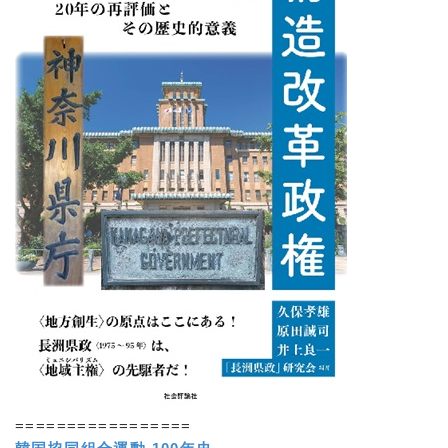
=================