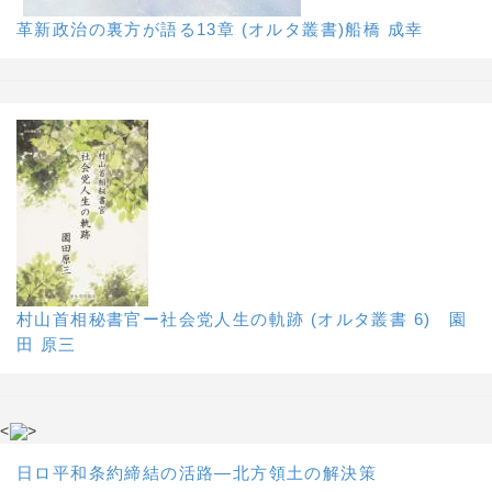
革新政治の裏方が語る13章 (オルタ叢書)船橋 成幸
村山首相秘書官ー社会党人生の軌跡 (オルタ叢書 6) 園
田 原三
<
>
日ロ平和条約締結の活路―北方領土の解決策