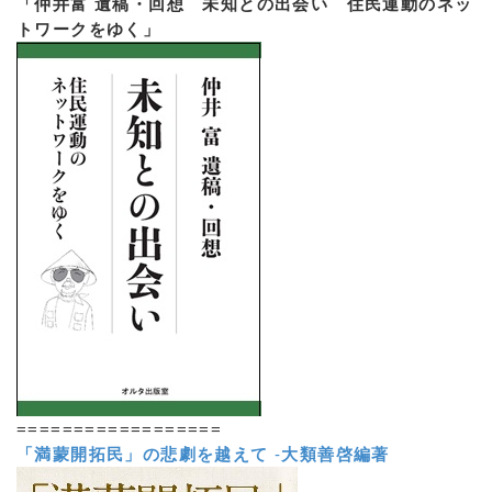
「仲井富 遺稿・回想 未知との出会い 住民運動のネッ
トワークをゆく」
==================
「満蒙開拓民」の悲劇を越えて
-
大類善啓編著