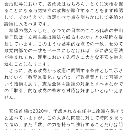
会活動等において、各政党はもちろん、とくに実権を握
ることになる与党擁立の政権が順守することをまず確認
して、そのうえで、改定すべき点を明らかにして各論の
論議に入るべきです。
希望の党入りした、かつての日本のこころ代表の中山
恭子氏は「立憲主義は憲法を縛るものか」との疑問を提
起しています。このような基本的な点での一致、せめて
政党内部での一致をベースにしなければ、仮に改定憲法
が生まれても、運用において先行きに大きな不安を抱え
込むことになります。
さらに、ある政党から改憲に同調する条件として示さ
れている「教育無償化」などは、行政措置として可能と
いう指摘もあり、憲法全体を論議の対象とすべきなかで
の「取引」的な政党の些末な対応は好ましいとはいえま
せん。
安倍首相は2020年、予想される在任中に改憲を果そう
と述べていますが、この大きな問題に対して時間を限っ
て進め、また「数」の力を持って強行することだけは阻