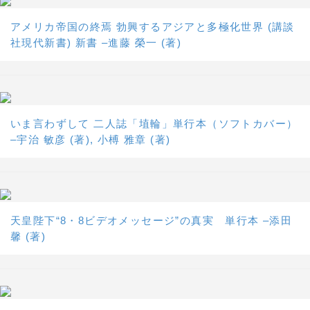
アメリカ帝国の終焉 勃興するアジアと多極化世界 (講談
社現代新書) 新書 –進藤 榮一 (著)
いま言わずして 二人誌「埴輪」単行本（ソフトカバー）
–宇治 敏彦 (著), 小榑 雅章 (著)
天皇陛下“8・8ビデオメッセージ”の真実 単行本 –添田
馨 (著)