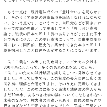
なにか」といった点を明らかにしておくべきでしょう。
もう一点は、現行憲法成立の「意味合い」を明らかに
し、そのうえで個別の改憲条項を論議しなければならな
い、という点です。というのは、自民党などが長きにわ
たって改憲の理由として主張してきた「押し付け憲法」
論は、戦後の日本の民主主義のありようがまだまだ不十
分であるにせよ、この現行憲法によって、自由主義圏各
国において国際的、歴史的に築かれてきた本来の民主主
義を採用したこと自体を否定することにつながります。
民主主義を生み出した先進国は、マグナカルタ以来
800年余にわたって、多くの民衆の血を流しながら、
「民主」のための試行錯誤を繰り返しつつ発展させてき
ました。そして日本でも、この制度の導入自体は広く国
民各層に理解と合意が生まれ、そのうえに定着してきま
した。ただ、この理念に基づく憲法と法制度の導入から
まだ70年余、あるべき社会の姿についてこなしきれない
未熟のなかで、権力者の間違いもあり、国民の揺らぎや
行き過ぎなども否定できませんでした。完成・完璧とい