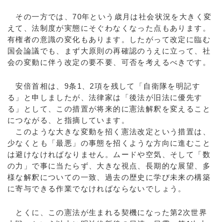
その一方では、70年という歳月は社会状況を大きく変
えて、法制度が実態にそぐわなくなった点もあります。
有権者の意識の変化もあります。したがって改定に臨む
国会論議でも、まず大原則の再確認のうえに立って、社
会の変動に伴う改定の要不要、可否を考えるべきです。
安倍首相は、9条1、2項を残して「自衛隊を明記す
る」と申しましたが、法律家は「後法が旧法に優先す
る」として、この措置が将来的に憲法解釈を変えること
につながる、と指摘しています。
このような大きな変動を招く憲法改定という措置は、
少なくとも「最悪」の事態を招くような方向に進むこと
は避けなければなりません。ムードや空気、そして「数
の力」で事に当たらず、大きな視点、長期的な展望、多
様な解釈についての一致、過去の歴史に学び未来の構築
に寄与できる作業でなければならないでしょう。
とくに、この憲法が生まれる契機になった第2次世界