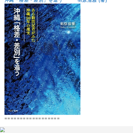
沖縄「格差・差別」を追う 羽原清雅 (著)
==================