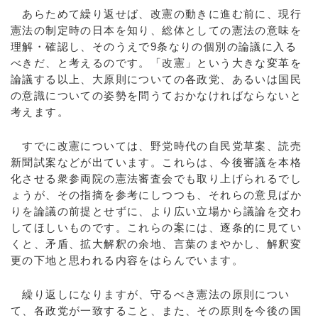
あらためて繰り返せば、改憲の動きに進む前に、現行
憲法の制定時の日本を知り、総体としての憲法の意味を
理解・確認し、そのうえで9条なりの個別の論議に入る
べきだ、と考えるのです。「改憲」という大きな変革を
論議する以上、大原則についての各政党、あるいは国民
の意識についての姿勢を問うておかなければならないと
考えます。
すでに改憲については、野党時代の自民党草案、読売
新聞試案などが出ています。これらは、今後審議を本格
化させる衆参両院の憲法審査会でも取り上げられるでし
ょうが、その指摘を参考にしつつも、それらの意見ばか
りを論議の前提とせずに、より広い立場から議論を交わ
してほしいものです。これらの案には、逐条的に見てい
くと、矛盾、拡大解釈の余地、言葉のまやかし、解釈変
更の下地と思われる内容をはらんでいます。
繰り返しになりますが、守るべき憲法の原則につい
て、各政党が一致すること、また、その原則を今後の国