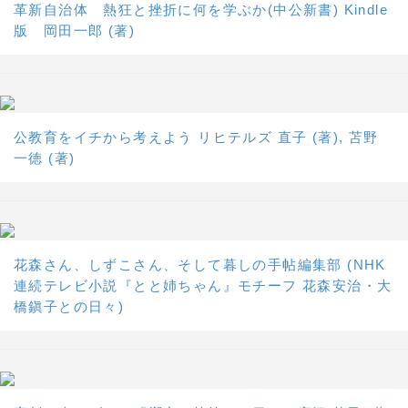
革新自治体 熱狂と挫折に何を学ぶか(中公新書) Kindle
版 岡田一郎 (著)
公教育をイチから考えよう リヒテルズ 直子 (著), 苫野
一徳 (著)
花森さん、しずこさん、そして暮しの手帖編集部 (NHK
連続テレビ小説『とと姉ちゃん』モチーフ 花森安治・大
橋鎭子との日々)