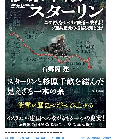
==================