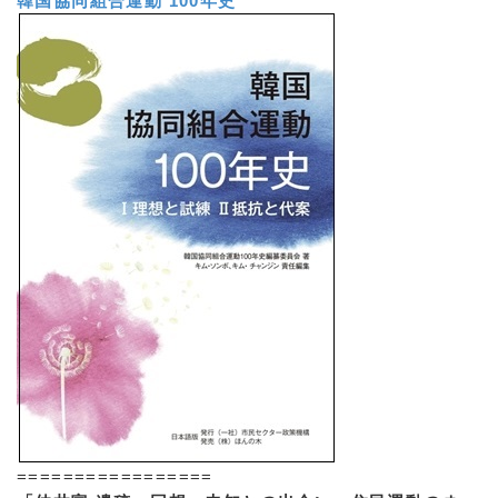
韓国協同組合運動 100年史
=================