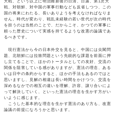
大戦、という以上に明治維新後の日清、日露、第1次大
戦、対朝鮮、対中国の軍事行動なども反省しつつ、この
国の将来にわたる、長いありようを考えなければなりま
せん。時代が変わり、戦乱未経験の若い世代が次の時代
を担うのは当然のことで、だからこそ、かつての軍事に
頼った歴史について実感を持てるような改憲の論議であ
るべきです。
現行憲法から今の日本外交を見ると、中国には尖閣問
題、北朝鮮には拉致問題という先鋭的な課題を前面に押
し立てることで、ほかのトータルとしての友好、交流の
関係を阻害している感がありますが、憲法の理念、ある
いは日中の条約からすると、ほかの手法もあるのではと
思いますし、見解の相違は長い時間をかけつつ、交流を
深めるなかでの相互の違いを理解、許容、譲り合いによ
って解決していく、といった憲法の理念を生かす方がい
いように感じます。
こうした基本的な理念を生かす憲法のあり方も、改憲
論議の前提になろうかと思います。