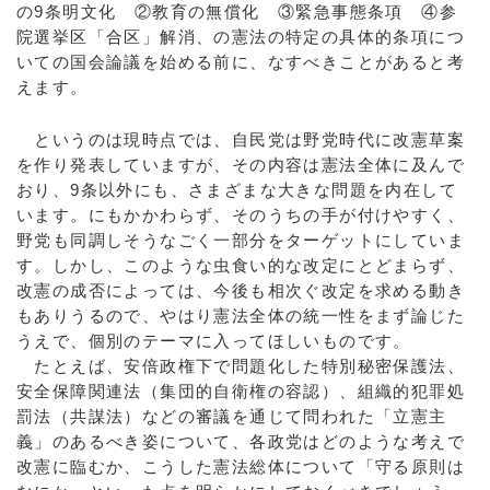
の9条明文化 ②教育の無償化 ③緊急事態条項 ④参
院選挙区「合区」解消、の憲法の特定の具体的条項につ
いての国会論議を始める前に、なすべきことがあると考
えます。
というのは現時点では、自民党は野党時代に改憲草案
を作り発表していますが、その内容は憲法全体に及んで
おり、9条以外にも、さまざまな大きな問題を内在して
います。にもかかわらず、そのうちの手が付けやすく、
野党も同調しそうなごく一部分をターゲットにしていま
す。しかし、このような虫食い的な改定にとどまらず、
改憲の成否によっては、今後も相次ぐ改定を求める動き
もありうるので、やはり憲法全体の統一性をまず論じた
うえで、個別のテーマに入ってほしいものです。
たとえば、安倍政権下で問題化した特別秘密保護法、
安全保障関連法（集団的自衛権の容認）、組織的犯罪処
罰法（共謀法）などの審議を通じて問われた「立憲主
義」のあるべき姿について、各政党はどのような考えで
改憲に臨むか、こうした憲法総体について「守る原則は