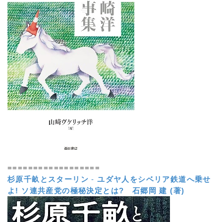
==================
杉原千畝とスターリン
-
ユダヤ人をシベリア鉄道へ乗せ
よ! ソ連共産党の極秘決定とは?
石郷岡 建 (著)