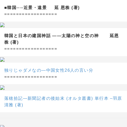
■韓国──近景・遠景 延 恩株 (著)
==================
韓国と日本の建国神話 ——太陽の神と空の神 延恩
株 (著)
==================
独りじゃダメなの―中国女性26人の言い分
==================
落穂拾記―新聞記者の後始末 (オルタ叢書) 単行本 –羽原
清雅 (著)