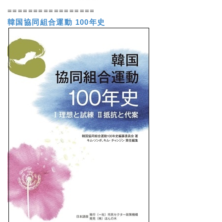
=================
韓国協同組合運動 100年史