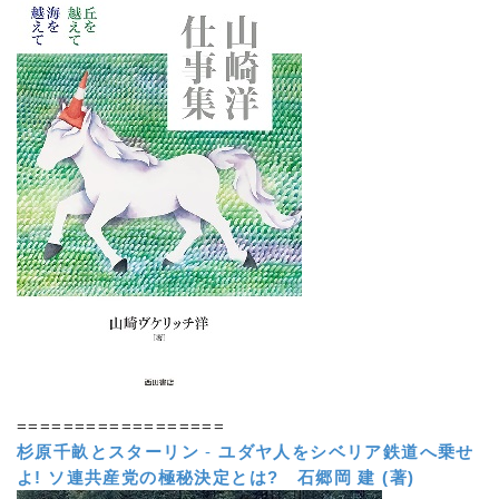
==================
杉原千畝とスターリン
-
ユダヤ人をシベリア鉄道へ乗せ
よ! ソ連共産党の極秘決定とは?
石郷岡 建 (著)