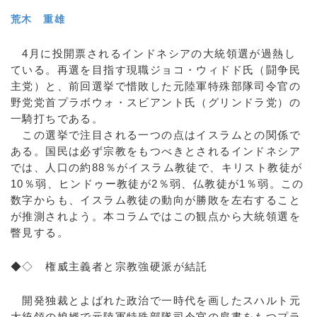
荒木 重雄
4月に投開票されるインドネシアの大統領選が過熱し
ている。再選を目指す現職ジョコ・ウィドド氏（闘争民
主党）と、前回選挙で惜敗した元陸軍特殊部隊司令官の
野党党首プラボウォ・スビアント氏（グリンドラ党）の
一騎打ちである。
この選挙で注目される一つの点はイスラムとの関係で
ある。国民は必ず宗教をもつべきとされるインドネシア
では、人口の約88％がイスラム教徒で、キリスト教徒が
10％弱、ヒンドゥー教徒が2％弱、仏教徒が1％弱。この
数字からも、イスラム教徒の動向が勝敗を左右すること
が推測されよう。本コラムではこの観点から大統領選を
瞥見する。
◆◇ 権威主義者と宗教強硬派が結託
開発独裁とよばれた政治で一時代を画したスハルト元
大統領の娘婿で元陸軍特殊部隊司令官の肩書をもつプラ