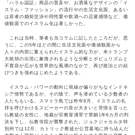
「ハラル認証」商品の普及や、お洒落なデザインの「イ
スラム・ファッション」の流行やの生活文化面、あるい
は若者の婚前交渉や同性愛や飲酒への忌避感情など、価
値観面でのイスラム化は著しかった。
これは当時、筆者も当コラムに記したところだが、思
うに、この5年ほどの間に生活文化面や価値観面から
人々の内部に蓄えられたイスラム的な力が、米トランプ
大統領の出現に象徴されるような分断とポピュリズムと
不寛容が広がる世界的な風潮のなかで、再び政治との結
びつきを強めはじめたようである。
イスラム・パワーの動向に視線が偏りがちなインドネ
シア情勢であるが、その陰で、声を潜めている少数者の
人たちもいる。スマトラ島では昨年8月、イスラムの礼
拝を呼びかけるスピーカーの音が大きいと苦情を言った
仏教徒の女性に、地裁が宗教冒瀆罪で禁錮1年6カ月の判
決を下し、仏教寺院が襲撃された。ジョクジャカルタ特
別州では12月、カトリック教徒が公営墓地に持ち込んだ