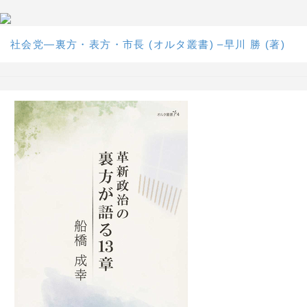
社会党―裏方・表方・市長 (オルタ叢書) –早川 勝 (著)