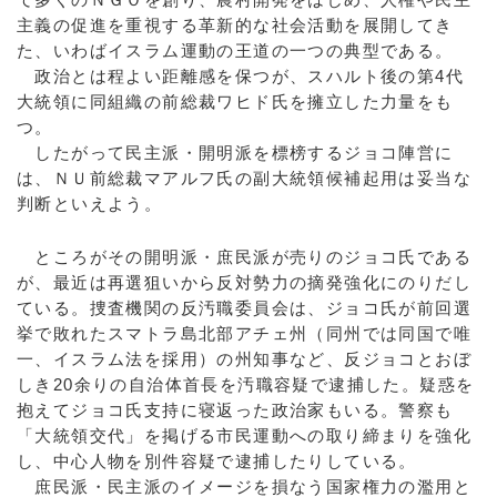
主義の促進を重視する革新的な社会活動を展開してき
た、いわばイスラム運動の王道の一つの典型である。
政治とは程よい距離感を保つが、スハルト後の第4代
大統領に同組織の前総裁ワヒド氏を擁立した力量をも
つ。
したがって民主派・開明派を標榜するジョコ陣営に
は、ＮＵ前総裁マアルフ氏の副大統領候補起用は妥当な
判断といえよう。
ところがその開明派・庶民派が売りのジョコ氏である
が、最近は再選狙いから反対勢力の摘発強化にのりだし
ている。捜査機関の反汚職委員会は、ジョコ氏が前回選
挙で敗れたスマトラ島北部アチェ州（同州では同国で唯
一、イスラム法を採用）の州知事など、反ジョコとおぼ
しき20余りの自治体首長を汚職容疑で逮捕した。疑惑を
抱えてジョコ氏支持に寝返った政治家もいる。警察も
「大統領交代」を掲げる市民運動への取り締まりを強化
し、中心人物を別件容疑で逮捕したりしている。
庶民派・民主派のイメージを損なう国家権力の濫用と