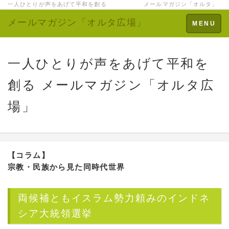
一人ひとりが声をあげて平和を創る メールマガジン「オルタ」
メールマガジン「オルタ広場」
Toggle
MENU
navigation
一人ひとりが声をあげて平和を
創る メールマガジン「オルタ広
場」
【コラム】
宗教・民族から見た同時代世界
両候補ともイスラム勢力頼みのインドネ
シア大統領選挙