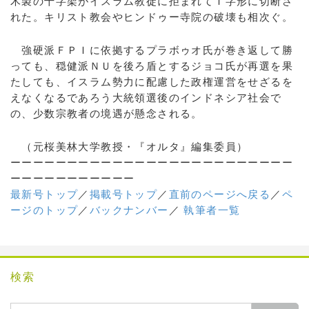
木製の十字架がイスラム教徒に拒まれてＴ字形に切断さ
れた。キリスト教会やヒンドゥー寺院の破壊も相次ぐ。
強硬派ＦＰＩに依拠するプラボゥオ氏が巻き返して勝
っても、穏健派ＮＵを後ろ盾とするジョコ氏が再選を果
たしても、イスラム勢力に配慮した政権運営をせざるを
えなくなるであろう大統領選後のインドネシア社会で
の、少数宗教者の境遇が懸念される。
（元桜美林大学教授・『オルタ』編集委員）
ーーーーーーーーーーーーーーーーーーーーーーーーー
ーーーーーーーーーーー
最新号トップ
／
掲載号トップ
／
直前のページへ戻る
／
ペ
ージのトップ
／
バックナンバー
／
執筆者一覧
検索