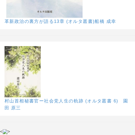
革新政治の裏方が語る13章 (オルタ叢書)船橋 成幸
村山首相秘書官ー社会党人生の軌跡 (オルタ叢書 6) 園
田 原三
<
>