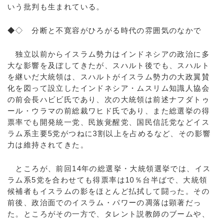
いう批判も生まれている。
◆◇ 分断と不寛容がひろがる時代の雰囲気のなかで
独立以前からイスラム勢力はインドネシアの政治に多
大な影響を及ぼしてきたが、スハルト後でも、スハルト
を継いだ大統領は、スハルトがイスラム勢力の大政翼賛
化を図って設立したインドネシア・ムスリム知識人協会
の前会長ハビビ氏であり、次の大統領は前述ナフダトゥ
ール・ウラマの前総裁ワヒド氏であり、また総選挙の得
票率でも開発統一党、民族覚醒党、国民信託党などイス
ラム系主要5党がつねに3割以上を占めるなど、その影響
力は維持されてきた。
ところが、前回14年の総選挙・大統領選挙では、イス
ラム系5党を合わせても得票率は10％台半ばで、大統領
候補者もイスラムの影をほとんど払拭して闘った。その
前後、政治面でのイスラム・パワーの凋落は顕著だっ
た。ところがその一方で、タレント説教師のブームや、