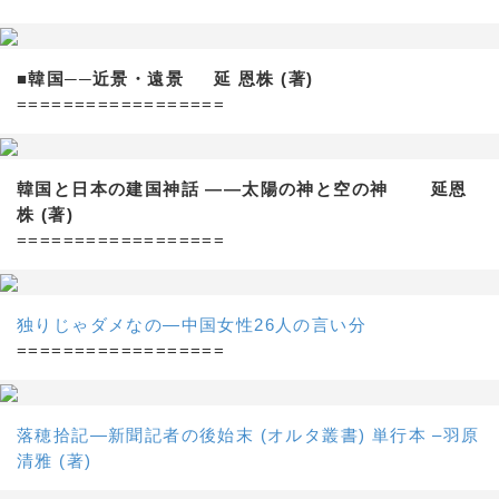
■韓国──近景・遠景 延 恩株 (著)
==================
韓国と日本の建国神話 ——太陽の神と空の神 延恩
株 (著)
==================
独りじゃダメなの―中国女性26人の言い分
==================
落穂拾記―新聞記者の後始末 (オルタ叢書) 単行本 –羽原
清雅 (著)