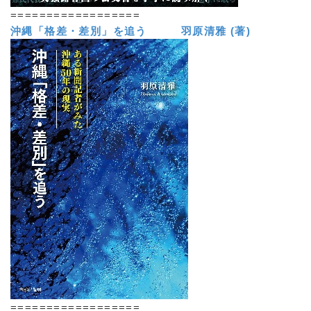
==================
沖縄「格差・差別」を追う 羽原清雅 (著)
==================