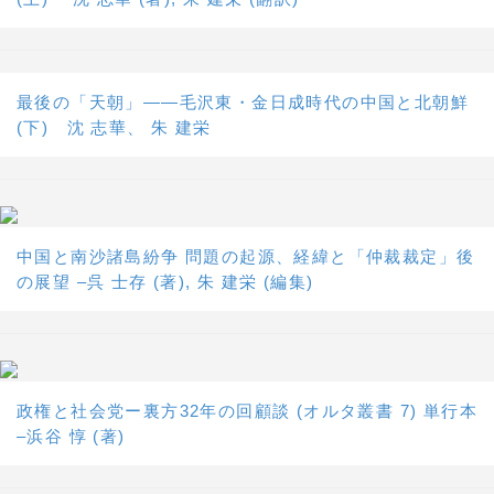
最後の「天朝」――毛沢東・金日成時代の中国と北朝鮮
(下) 沈 志華、 朱 建栄
中国と南沙諸島紛争 問題の起源、経緯と「仲裁裁定」後
の展望 –呉 士存 (著), 朱 建栄 (編集)
政権と社会党ー裏方32年の回顧談 (オルタ叢書 7) 単行本
–浜谷 惇 (著)