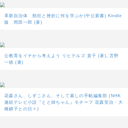
革新自治体 熱狂と挫折に何を学ぶか(中公新書) Kindle
版 岡田一郎 (著)
公教育をイチから考えよう リヒテルズ 直子 (著), 苫野
一徳 (著)
花森さん、しずこさん、そして暮しの手帖編集部 (NHK
連続テレビ小説『とと姉ちゃん』モチーフ 花森安治・大
橋鎭子との日々)