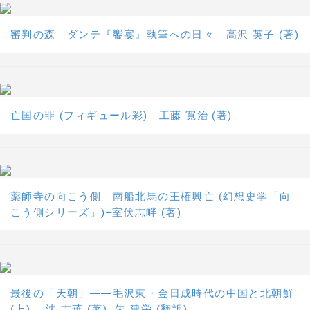
審判の森―ダンテ『饗宴』執筆への日々 高沢 英子 (著)
亡国の罪 (フィギュール彩) 工藤 寛治 (著)
薬師寺の向こう側―南船北馬の王権興亡 (幻想史学「向
こう側シリーズ」)–室伏志畔 (著)
最後の「天朝」――毛沢東・金日成時代の中国と北朝鮮
(上) 沈 志華 (著), 朱 建栄 (翻訳)