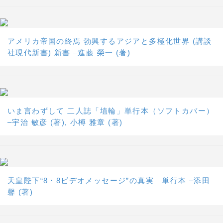
アメリカ帝国の終焉 勃興するアジアと多極化世界 (講談
社現代新書) 新書 –進藤 榮一 (著)
いま言わずして 二人誌「埴輪」単行本（ソフトカバー）
–宇治 敏彦 (著), 小榑 雅章 (著)
天皇陛下“8・8ビデオメッセージ”の真実 単行本 –添田
馨 (著)