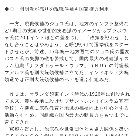
◆◇ 開明派が売りの現職候補も国家権力利用
一方、現職候補のジョコ氏は、地方のインフラ整備な
ど1期目の実績や世俗的実務派のイメージからプラボウ
ォ氏に20ポイントほどの差をつけ、「政策を戦わせ、け
なし合うことはやめよう」と呼びかけて選挙戦をスター
トさせたが、前述、17年統一地方選でのジョコ氏の盟友
バスキ氏の失脚の轍を警戒して、国内最大の穏健派イス
ラム組織「ナフダトゥール・ウラマ」（ＮＵ）の前総裁
マアルフ氏を副大統領候補に立てた。インドネシア大統
領選では正副大統領候補のペアを選ぶ仕組みだ。
ＮＵは、オランダ領東インド時代の1926年に創設され
て以来、農村各地に設けたプサントレン（イスラム寄宿
学校）を拠点に宗教教育と地域の福祉向上を中心とする
活動をすすめ、同組織を国内最大の動員力をもつまでに
育ててきた。
寛容を旨とし、他宗教や世俗団体とも協力関係を築い
て多くのＮＧＯを創り、農村開発をはじめ、人権や民主