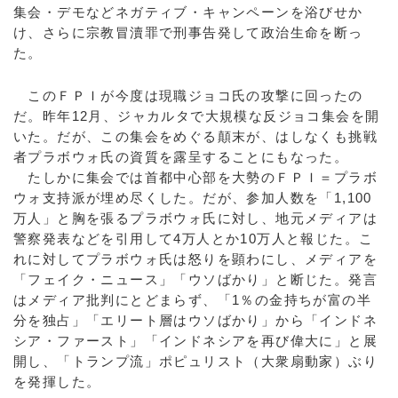
集会・デモなどネガティブ・キャンペーンを浴びせか
け、さらに宗教冒瀆罪で刑事告発して政治生命を断っ
た。
このＦＰＩが今度は現職ジョコ氏の攻撃に回ったの
だ。昨年12月、ジャカルタで大規模な反ジョコ集会を開
いた。だが、この集会をめぐる顛末が、はしなくも挑戦
者プラボウォ氏の資質を露呈することにもなった。
たしかに集会では首都中心部を大勢のＦＰＩ＝プラボ
ウォ支持派が埋め尽くした。だが、参加人数を「1,100
万人」と胸を張るプラボウォ氏に対し、地元メディアは
警察発表などを引用して4万人とか10万人と報じた。こ
れに対してプラボウォ氏は怒りを顕わにし、メディアを
「フェイク・ニュース」「ウソばかり」と断じた。発言
はメディア批判にとどまらず、「1％の金持ちが富の半
分を独占」「エリート層はウソばかり」から「インドネ
シア・ファースト」「インドネシアを再び偉大に」と展
開し、「トランプ流」ポピュリスト（大衆扇動家）ぶり
を発揮した。