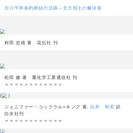
日ロ平和条約締結の活路―北方領土の解決策
村田 忠禧 著 花伝社 刊
松田 健 著 重化学工業通信社 刊
＝＝＝＝＝＝＝＝＝＝＝＝
(
)
ジェニファー・コックラル=キング 著,
白井 和宏
訳
白水社刊
＝＝＝＝＝＝＝＝＝＝＝＝