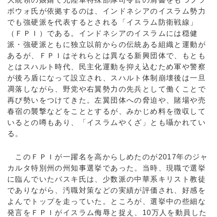
ボウォ氏が依拠するのは、インドネシアのイスラム勢力
でも強硬派を代表するとされる「イスラム防衛戦線」
（ＦＰＩ）である。インドネシアのイスラムには穏健
派・強硬派ともに独立以前からの伝統ある組織と運動が
あるが、ＦＰＩはそれらとは異なる新興団体で、もとも
とはスハルト時代、民主化運動を抑え込むため軍や警察
が後ろ盾になって設立され、スハルト体制崩壊後は一旦
凋落しながら、野党や右翼勢力の先兵として働くことで
再び勢いをつけてきた。左翼団体への脅迫や、賭場や売
春宿の襲撃などをこととするが、みかじめ料を徴収して
いるとの噂もあり、「イスラムやくざ」とも囁かれてい
る。
このＦＰＩが一躍名を高からしめたのが2017年のジャ
カルタ特別州の州知事選挙であった。当時、現職で選挙
に臨んでいたバスキ氏は、少数派の中華系キリスト教徒
でありながら、汚職対策などの実績が評価され、好感を
よんでトップを走っていた。ところが、選挙中の些細な
発言をＦＰＩがイスラム侮辱と捉え、10万人を動員した