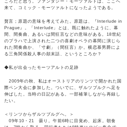
ころだと思う。ファンタジー・モーツァルトは、ここへ
来て、コミック・モーツァルトになったようである。
贅言；原題の意味を考えてみた。原題は、『Interlude in
Prague』。「Interlude」とは、既に触れたように、幕
間、間奏曲、あるいは間狂言などの意味がある。18世紀
のプラハで上演された二つの喜劇オペラの幕間に演じら
れた間奏曲か、「寸劇」（間狂言）か。横恋慕男爵によ
る三角関係殺人事の顛末話、というところか？
◆私が出会ったモーツアルトの足跡
2009年の秋、私はオーストリアのリンツで開かれた国
際ペン大会に参加した。ついでに、ザルツブルクへ足を
伸ばした。当時の日記がある。一部補筆しながら再録し
たい。
＜リンツからザルツブルグへ。＞
09年10・21 曇り。午前6時に目覚め、起床。朝食