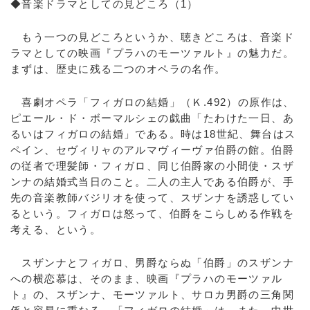
◆音楽ドラマとしての見どころ（1）
もう一つの見どころというか、聴きどころは、音楽ド
ラマとしての映画『プラハのモーツァルト』の魅力だ。
まずは、歴史に残る二つのオペラの名作。
喜劇オペラ「フィガロの結婚」（Ｋ.492）の原作は、
ピエール・ド・ボーマルシェの戯曲「たわけた一日、あ
るいはフィガロの結婚」である。時は18世紀、舞台はス
ペイン、セヴィリャのアルマヴィーヴァ伯爵の館。伯爵
の従者で理髪師・フィガロ、同じ伯爵家の小間使・スザ
ンナの結婚式当日のこと。二人の主人である伯爵が、手
先の音楽教師バジリオを使って、スザンナを誘惑してい
るという。フィガロは怒って、伯爵をこらしめる作戦を
考える、という。
スザンナとフィガロ、男爵ならぬ「伯爵」のスザンナ
への横恋慕は、そのまま、映画『プラハのモーツァル
ト』の、スザンナ、モーツァルト、サロカ男爵の三角関