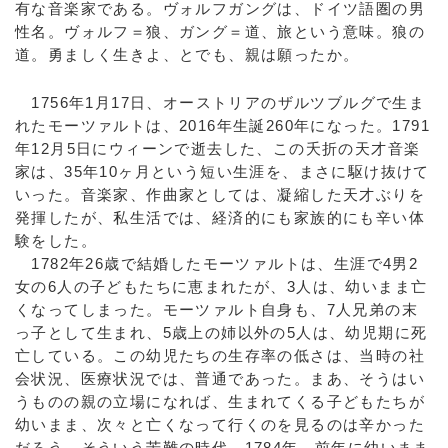
有な音楽家である。ヴォルフガングは、ドイツ語圏の男
性名。ヴォルフ＝狼、ガング＝道、旅という意味。狼の
道。勇ましく生きよ、とでも、親は願ったか。
1756年1月17日、オーストリアのザルツブルグで生ま
れたモーツァルトは、2016年生誕260年になった。1791
年12月5日にウィーンで逝去した、この夭折の天才音楽
家は、35年10ヶ月という短い生涯を、まさに駆け抜けて
いった。音楽家、作曲家としては、凝縮した天才ぶりを
発揮したが、私生活では、経済的にも家族的にも辛い体
験をした。
1782年26歳で結婚したモーツァルトは、生涯で4男2
女の6人の子どもたちに恵まれたが、3人は、幼いまま亡
くなってしまった。モーツァルト自身も、7人兄弟の末
っ子として生まれ、5歳上の姉以外の5人は、幼児期に死
亡している。この幼児たちの生存率の低さは、当時の社
会状況、医療状況では、普通であった。まあ、そうはい
うものの親の立場になれば、生まれてくる子どもたちが
幼いまま、次々と亡くなって行くのを見るのは辛かった
だろう。そういう苦難の時代、1784年、前年に幼いまま