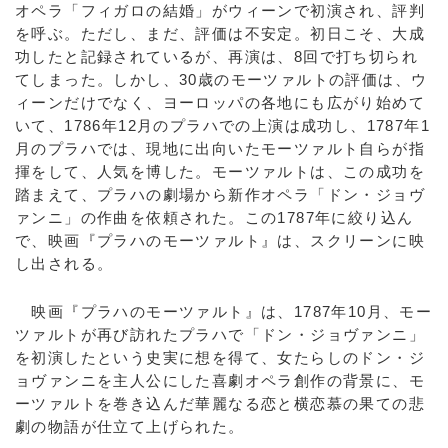
オペラ「フィガロの結婚」がウィーンで初演され、評判
を呼ぶ。ただし、まだ、評価は不安定。初日こそ、大成
功したと記録されているが、再演は、8回で打ち切られ
てしまった。しかし、30歳のモーツァルトの評価は、ウ
ィーンだけでなく、ヨーロッパの各地にも広がり始めて
いて、1786年12月のプラハでの上演は成功し、1787年1
月のプラハでは、現地に出向いたモーツァルト自らが指
揮をして、人気を博した。モーツァルトは、この成功を
踏まえて、プラハの劇場から新作オペラ「ドン・ジョヴ
ァンニ」の作曲を依頼された。この1787年に絞り込ん
で、映画『プラハのモーツァルト』は、スクリーンに映
し出される。
映画『プラハのモーツァルト』は、1787年10月、モー
ツァルトが再び訪れたプラハで「ドン・ジョヴァンニ」
を初演したという史実に想を得て、女たらしのドン・ジ
ョヴァンニを主人公にした喜劇オペラ創作の背景に、モ
ーツァルトを巻き込んだ華麗なる恋と横恋慕の果ての悲
劇の物語が仕立て上げられた。