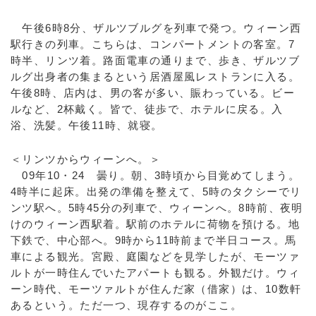
午後6時8分、ザルツブルグを列車で発つ。ウィーン西
駅行きの列車。こちらは、コンパートメントの客室。7
時半、リンツ着。路面電車の通りまで、歩き、ザルツブ
ルグ出身者の集まるという居酒屋風レストランに入る。
午後8時、店内は、男の客が多い、賑わっている。ビー
ルなど、2杯戴く。皆で、徒歩で、ホテルに戻る。入
浴、洗髪。午後11時、就寝。
＜リンツからウィーンへ。＞
09年10・24 曇り。朝、3時頃から目覚めてしまう。
4時半に起床。出発の準備を整えて、5時のタクシーでリ
ンツ駅へ。5時45分の列車で、ウィーンへ。8時前、夜明
けのウィーン西駅着。駅前のホテルに荷物を預ける。地
下鉄で、中心部へ。9時から11時前まで半日コース。馬
車による観光。宮殿、庭園などを見学したが、モーツァ
ルトが一時住んでいたアパートも観る。外観だけ。ウィ
ーン時代、モーツァルトが住んだ家（借家）は、10数軒
あるという。ただ一つ、現存するのがここ。