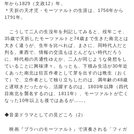
年から1829（文政12）年。
＊夭折の天才児・モーツァルトの生涯は、1756年から
1791年。
こうして二人の生沒年を列記してみると、歿年こそ、
35歳で夭折したモーツァルトと74歳まで生きた南北とは
大きく違うが、生年を比べれば、まさに、同時代人だと
判る。東西で、情報の交流もほとんどない時代だろう
に、時代相の共通性ゆえか、二人が同じような発想をし
ていることに興味津々。もっとも、下積み生活が30年近
くあった南北は狂言作者として芽を出すのは晩生（おく
て）で、立作者として独り立ちしたのは、満年齢の48歳
と遅咲きだったから、活躍するのは、1803年以降（四代
目南北を襲名するのは、1811年）、モーツァルトが亡く
なった10年以上も後ではあるが……。
◆音楽ドラマとしての見どころ（2）
映画『プラハのモーツァルト』で演奏される「フィガ