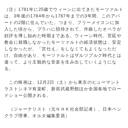
（注）1781年に25歳でウィーンに出てきたモーツァルト
は、3年後の1784年から1787年までの3年間、このアパ
ートの2階に住んでいた。つまり、フリーメイスンに加
入した頃から、プラハに招待されて、作曲したオペラが
好評を博し始めた時期まである。ウィーン時代、宮廷や
教会に就職しなかったモーツァルトの経済状態は、安定
しなかったが、「宮仕え」をしなくてもよくなっただ
け、自由があり、モーツァルトはザルツブルク時代とは
違って、より主観的な音楽を生み出していくようにな
る。
この映画は、12月2日（土）から東京のヒューマント
ラストシネマ有楽町、新宿武蔵野館ほか全国各地でロー
ドショー公開される。
（ジャーナリスト（元ＮＨＫ社会部記者）、日本ペン
クラブ理事、オルタ編集委員）