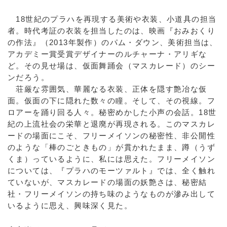
18世紀のプラハを再現する美術や衣装、小道具の担当
者。時代考証の衣装を担当したのは、映画『おみおくり
の作法』（2013年製作）のパム・ダウン、美術担当は、
アカデミー賞受賞デザイナーのルチャーナ・アリギな
ど。その見せ場は、仮面舞踊会（マスカレード）のシー
ンだろう。
荘厳な雰囲気、華麗なる衣装、正体を隠す艶冶な仮
面。仮面の下に隠れた数々の瞳。そして、その視線。フ
ロアーを踊り回る人々。秘密めかした小声の会話。18世
紀の上流社会の栄華と退廃が再現される。このマスカレ
ードの場面にこそ、フリーメイソンの秘密性、非公開性
のような「棒のごときもの」が貫かれたまま、蹲（うず
くま）っているように、私には思えた。フリーメイソン
については、『プラハのモーツァルト』では、全く触れ
ていないが、マスカレードの場面の妖艶さは、秘密結
社・フリーメイソンの持ち味のようなものが滲み出して
いるように思え、興味深く見た。