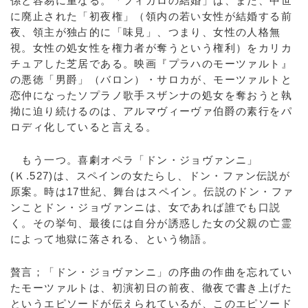
係と容易に重なる。「フィガロの結婚」は、また、中世
に廃止された「初夜権」（領内の若い女性が結婚する前
夜、領主が独占的に「味見」、つまり、女性の人格無
視。女性の処女性を権力者が奪うという権利）をカリカ
チュアした芝居である。映画『プラハのモーツァルト』
の悪徳「男爵」（バロン）・サロカが、モーツァルトと
恋仲になったソプラノ歌手スザンナの処女を奪おうと執
拗に迫り続けるのは、アルマヴィーヴァ伯爵の素行をパ
ロディ化していると言える。
もう一つ。喜劇オペラ「ドン・ジョヴァンニ」
(Ｋ.527)は、スペインの女たらし、ドン・ファン伝説が
原案。時は17世紀、舞台はスペイン。伝説のドン・ファ
ンことドン・ジョヴァンニは、女であれば誰でも口説
く。その挙句、最後には自分が誘惑した女の父親の亡霊
によって地獄に落される、という物語。
贅言；「ドン・ジョヴァンニ」の序曲の作曲を忘れてい
たモーツァルトは、初演初日の前夜、徹夜で書き上げた
というエピソードが伝えられているが、このエピソード