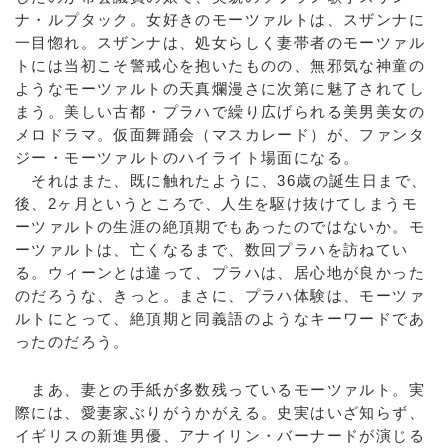
ナ・ルプタック。女好きのモーツァルトは、スザンナに
一目惚れ。スザンナは、処女らしく妻帯者のモーツァル
トには当初こそ警戒心を抱いたものの、無邪気な神童の
ようなモーツァルトの天真爛漫さに次第に魅了されてし
まう。美しい古都・プラハで繰り広げられる美男美女の
メロドラマ。仮面舞踊会（マスカレード）が、ファンタ
ジー・モーツァルトのハイライト場面になる。
それはまた、既に触れたように、36歳の誕生日まで、
後、2ヶ月というところで、人生を駆け抜けてしまうモ
ーツァルトの生涯の絶頂期でもあったのではないか。モ
ーツァルトは、亡くなるまで、数回プラハを訪ねてい
る。ウィーンとは違って、プラハは、居心地が良かった
のだろうな、きっと。まさに、プラハ体験は、モーツァ
ルトにとって、絶頂期と同義語のようなキーワードであ
ったのだろう。
まあ、妻との手紙が多数残っているモーツァルト。実
際には、愛妻家ぶりがうかがえる。史実はいざ知らず、
イギリスの新進男優、アナイリン・バーナードが演じる