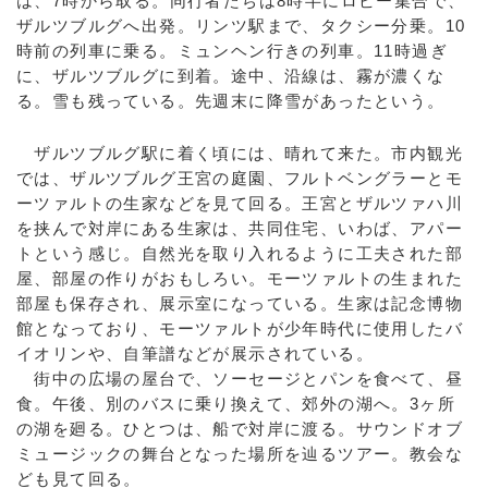
は、7時から取る。同行者たちは8時半にロビー集合で、
ザルツブルグへ出発。リンツ駅まで、タクシー分乗。10
時前の列車に乗る。ミュンヘン行きの列車。11時過ぎ
に、ザルツブルグに到着。途中、沿線は、霧が濃くな
る。雪も残っている。先週末に降雪があったという。
ザルツブルグ駅に着く頃には、晴れて来た。市内観光
では、ザルツブルグ王宮の庭園、フルトベングラーとモ
ーツァルトの生家などを見て回る。王宮とザルツァハ川
を挟んで対岸にある生家は、共同住宅、いわば、アパー
トという感じ。自然光を取り入れるように工夫された部
屋、部屋の作りがおもしろい。モーツァルトの生まれた
部屋も保存され、展示室になっている。生家は記念博物
館となっており、モーツァルトが少年時代に使用したバ
イオリンや、自筆譜などが展示されている。
街中の広場の屋台で、ソーセージとパンを食べて、昼
食。午後、別のバスに乗り換えて、郊外の湖へ。3ヶ所
の湖を廻る。ひとつは、船で対岸に渡る。サウンドオブ
ミュージックの舞台となった場所を辿るツアー。教会な
ども見て回る。