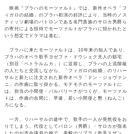
映画『プラハのモーツァルト』では、新作オペラ「フ
ィガロの結婚」のプラハ初演の好評により、当時のノス
ティッツ劇場のパトロンである名門貴族のサロカ男爵ら
の寄付による招待でモーツァルトがプラハに招かれたと
いう想定でドラマは進む。
プラハに来たモーツァルトは、10年来の知人であり、
プラハのオペラ歌手ヨゼファ・ドウシェク夫人の邸宅
（別荘「ベトラルムカ」）に逗留し、プラハの上流階級
の人たちと交流しながら、「フィガロの結婚」のリハー
サルと新たに注文された新作オペラ「ドン・ジョヴァン
ニ」の作曲に取り掛かる。モテモテのモーツァルトに
は、担当の小間使・バルバリーナがつくが、モーツァル
トは、作曲の合間に、早速、若い小間使と懇（ねんご）
ろになる。
一方、リハーサルの途中で、歌手の一人が突然役をお
りてしまう。代役としてバロン（男爵）・サロカが指名
したのが市会議員の娘で、美貌のソプラノ歌手スザン