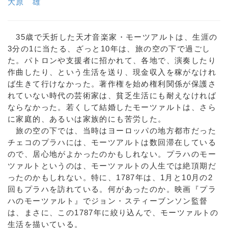
大原 雄
35歳で夭折した天才音楽家・モーツアルトは、生涯の
3分の1に当たる、ざっと10年は、旅の空の下で過ごし
た。パトロンや支援者に招かれて、各地で、演奏したり
作曲したり、という生活を送り、現金収入を稼がなけれ
ば生きて行けなかった。著作権を始め権利関係が保護さ
れていない時代の芸術家は、貧乏生活にも耐えなければ
ならなかった。若くして結婚したモーツァルトは、さら
に家庭的、あるいは家族的にも苦労した。
旅の空の下では、当時はヨーロッパの地方都市だった
チェコのプラハには、モーツアルトは数回滞在している
ので、居心地がよかったのかもしれない。プラハのモー
ツァルトというのは、モーツァルトの人生では絶頂期だ
ったのかもしれない。特に、1787年は、1月と10月の2
回もプラハを訪れている。何があったのか。映画『プラ
ハのモーツァルト』でジョン・スティーブンソン監督
は、まさに、この1787年に絞り込んで、モーツァルトの
生活を描いている。