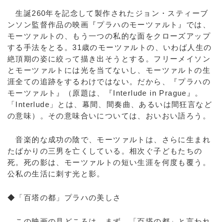
生誕260年を記念して製作されたジョン・スティーブ
ンソン監督作品の映画『プラハのモーツァルト』では、
モーツァルトの、もう一つの私的な面をクローズアップ
する手法をとる。31歳のモーツァルトの、いわば人生の
絶頂期の姿に絞って描き出そうとする。フリーメイソン
とモーツァルトには光を当てないし、モーツァルトの生
涯全ての追跡をするわけではない。だから、『プラハの
モーツァルト』（原題は、『Interlude in Prague』。
「Interlude」とは、幕間、間奏曲、あるいは間狂言など
の意味）。その意味合いについては、おいおい語ろう。
音楽的な成功の陰で、モーツァルトは、さらに生まれ
たばかりの三男を亡くしている。相次ぐ子どもたちの
死。死の影は、モーツァルトの短い生涯を何度も覆う。
公私の生活に刺す光と影。
◆「百塔の都」プラハの美しさ
この映画の見どころは、まず、「百塔の都」と言われ