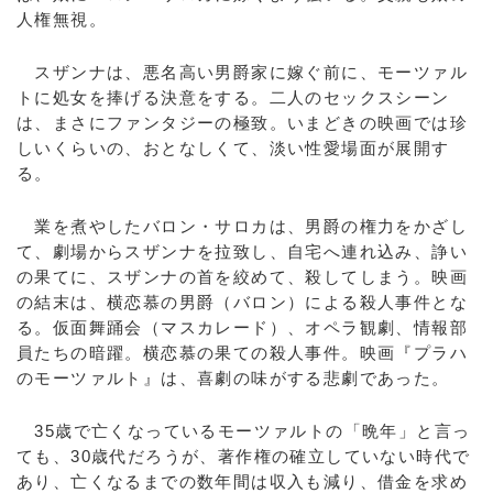
人権無視。
スザンナは、悪名高い男爵家に嫁ぐ前に、モーツァル
トに処女を捧げる決意をする。二人のセックスシーン
は、まさにファンタジーの極致。いまどきの映画では珍
しいくらいの、おとなしくて、淡い性愛場面が展開す
る。
業を煮やしたバロン・サロカは、男爵の権力をかざし
て、劇場からスザンナを拉致し、自宅へ連れ込み、諍い
の果てに、スザンナの首を絞めて、殺してしまう。映画
の結末は、横恋慕の男爵（バロン）による殺人事件とな
る。仮面舞踊会（マスカレード）、オペラ観劇、情報部
員たちの暗躍。横恋慕の果ての殺人事件。映画『プラハ
のモーツァルト』は、喜劇の味がする悲劇であった。
35歳で亡くなっているモーツァルトの「晩年」と言っ
ても、30歳代だろうが、著作権の確立していない時代で
あり、亡くなるまでの数年間は収入も減り、借金を求め