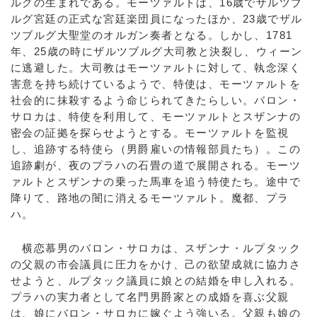
ルグの生まれである。モーツァルトは、16歳でザルツブ
ルグ宮廷の正式な宮廷楽団員になったほか、23歳でザル
ツブルグ大聖堂のオルガン奏者となる。しかし、1781
年、25歳の時にザルツブルグ大司教と決裂し、ウィーン
に逃避した。大司教はモーツァルトに対して、執念深く
害意を持ち続けているようで、特使は、モーツァルトを
社会的に抹殺するよう命じられてきたらしい。バロン・
サロカは、特使を利用して、モーツァルトとスザンナの
密会の証拠を探らせようとする。モーツァルトを監視
し、追跡する特使ら（男爵雇いの情報部員たち）。この
追跡劇が、夜のプラハの石畳の道で展開される。モーツ
ァルトとスザンナの乗った馬車を追う特使たち。途中で
降りて、路地の闇に消えるモーツァルト。魔都、プラ
ハ。
横恋慕男のバロン・サロカは、スザンナ・ルプタック
の父親の市会議員に圧力をかけ、己の欲望成就に協力さ
せようと、ルプタック議員に娘との結婚を申し入れる。
プラハの実力者として名門男爵家との成婚を喜ぶ父親
は、娘にバロン・サロカに嫁ぐよう強いる。父親も娘の