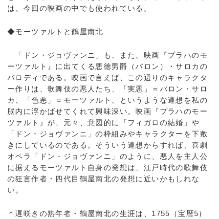
は、今回の映画の中でも使われている。
◆モーツァルトと鶴屋南北
「ドン・ジョヴァンニ」も、また、映画『プラハのモ
ーツァルト』に出てくる悪徳男爵（バロン）・サロカの
パロディである。映画で言えば、この辺りのキャラクタ
ー作りは、歌舞伎の悪人たち、「実悪」＝バロン・サロ
カ、「色悪」＝モーツァルト、というような連想を私の
脳内に浮かばせてくれて興味深い。映画『プラハのモー
ツァルト』が、元々、意図的に「フィガロの結婚」や
「ドン・ジョヴァンニ」の枠組みやキャラクターを下敷
きにしているのである。そういう連想からすれば、喜劇
オペラ「ドン・ジョヴァンニ」のように、悪人を主人公
に据えるモーツァルト自身の発想は、江戸時代の歌舞伎
の狂言作者・四代目鶴屋南北の発想に近いかもしれな
い。
＊遅咲きの熟年者・鶴屋南北の生涯は、1755（宝暦5）