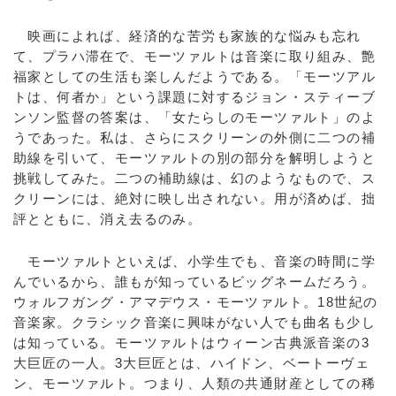
映画によれば、経済的な苦労も家族的な悩みも忘れ
て、プラハ滞在で、モーツァルトは音楽に取り組み、艶
福家としての生活も楽しんだようである。「モーツアル
トは、何者か」という課題に対するジョン・スティーブ
ンソン監督の答案は、「女たらしのモーツァルト」のよ
うであった。私は、さらにスクリーンの外側に二つの補
助線を引いて、モーツァルトの別の部分を解明しようと
挑戦してみた。二つの補助線は、幻のようなもので、ス
クリーンには、絶対に映し出されない。用が済めば、拙
評とともに、消え去るのみ。
モーツァルトといえば、小学生でも、音楽の時間に学
んでいるから、誰もが知っているビッグネームだろう。
ウォルフガング・アマデウス・モーツァルト。18世紀の
音楽家。クラシック音楽に興味がない人でも曲名も少し
は知っている。モーツァルトはウィーン古典派音楽の3
大巨匠の一人。3大巨匠とは、ハイドン、ベートーヴェ
ン、モーツァルト。つまり、人類の共通財産としての稀