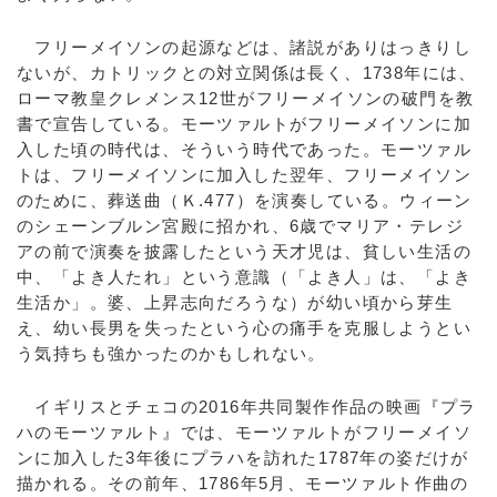
フリーメイソンの起源などは、諸説がありはっきりし
ないが、カトリックとの対立関係は長く、1738年には、
ローマ教皇クレメンス12世がフリーメイソンの破門を教
書で宣告している。モーツァルトがフリーメイソンに加
入した頃の時代は、そういう時代であった。モーツァル
トは、フリーメイソンに加入した翌年、フリーメイソン
のために、葬送曲（Ｋ.477）を演奏している。ウィーン
のシェーンブルン宮殿に招かれ、6歳でマリア・テレジ
アの前で演奏を披露したという天才児は、貧しい生活の
中、「よき人たれ」という意識（「よき人」は、「よき
生活か」。婆、上昇志向だろうな）が幼い頃から芽生
え、幼い長男を失ったという心の痛手を克服しようとい
う気持ちも強かったのかもしれない。
イギリスとチェコの2016年共同製作作品の映画『プラ
ハのモーツァルト』では、モーツァルトがフリーメイソ
ンに加入した3年後にプラハを訪れた1787年の姿だけが
描かれる。その前年、1786年5月、モーツァルト作曲の