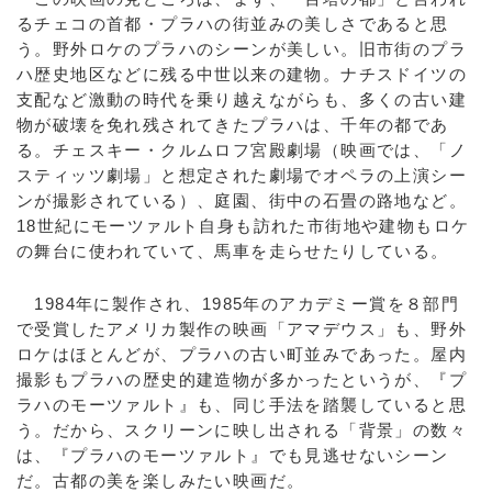
るチェコの首都・プラハの街並みの美しさであると思
う。野外ロケのプラハのシーンが美しい。旧市街のプラ
ハ歴史地区などに残る中世以来の建物。ナチスドイツの
支配など激動の時代を乗り越えながらも、多くの古い建
物が破壊を免れ残されてきたプラハは、千年の都であ
る。チェスキー・クルムロフ宮殿劇場（映画では、「ノ
スティッツ劇場」と想定された劇場でオペラの上演シー
ンが撮影されている）、庭園、街中の石畳の路地など。
18世紀にモーツァルト自身も訪れた市街地や建物もロケ
の舞台に使われていて、馬車を走らせたりしている。
1984年に製作され、1985年のアカデミー賞を８部門
で受賞したアメリカ製作の映画「アマデウス」も、野外
ロケはほとんどが、プラハの古い町並みであった。屋内
撮影もプラハの歴史的建造物が多かったというが、『プ
ラハのモーツァルト』も、同じ手法を踏襲していると思
う。だから、スクリーンに映し出される「背景」の数々
は、『プラハのモーツァルト』でも見逃せないシーン
だ。古都の美を楽しみたい映画だ。