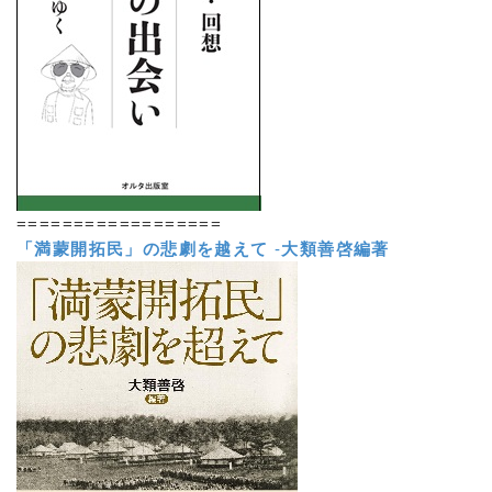
==================
「満蒙開拓民」の悲劇を越えて
-
大類善啓編著