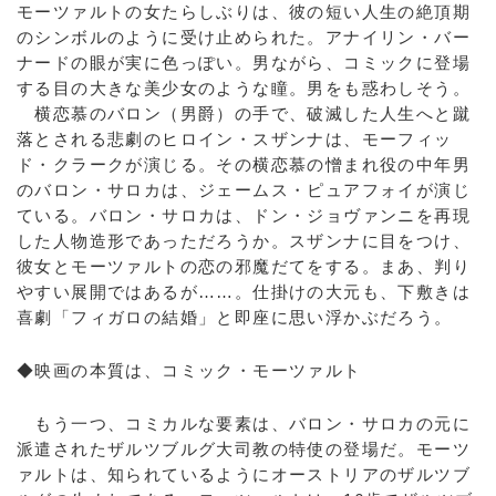
モーツァルトの女たらしぶりは、彼の短い人生の絶頂期
のシンボルのように受け止められた。アナイリン・バー
ナードの眼が実に色っぽい。男ながら、コミックに登場
する目の大きな美少女のような瞳。男をも惑わしそう。
横恋慕のバロン（男爵）の手で、破滅した人生へと蹴
落とされる悲劇のヒロイン・スザンナは、モーフィッ
ド・クラークが演じる。その横恋慕の憎まれ役の中年男
のバロン・サロカは、ジェームス・ピュアフォイが演じ
ている。バロン・サロカは、ドン・ジョヴァンニを再現
した人物造形であっただろうか。スザンナに目をつけ、
彼女とモーツァルトの恋の邪魔だてをする。まあ、判り
やすい展開ではあるが……。仕掛けの大元も、下敷きは
喜劇「フィガロの結婚」と即座に思い浮かぶだろう。
◆映画の本質は、コミック・モーツァルト
もう一つ、コミカルな要素は、バロン・サロカの元に
派遣されたザルツブルグ大司教の特使の登場だ。モーツ
ァルトは、知られているようにオーストリアのザルツブ