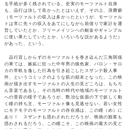
る手紙が多く残されている。史実のモーツァルト自身
も、品行は決して良かったとはいえず、その上、浪費癖
（モーツァルトの収入は多かったというが、モーツァル
トは常に先々の収入をあてにしながら前借りで家計を運
営していたとか、フリーメイソンへの献金やギャンブル
に使い果たしていたとか、いろいろな説があるようだ）
があった、という。
品行宜しからずのモーツァルトを巻き込んだ三角関係
の果ては、嫉妬に狂った中年男の猟色家、バロン・サロ
カの常軌を逸した行為を引き起こしたスザンナ殺人事
件、というコミックのような筋の顛末となった。この映
画が描き出すモーツァルトの人生の見どころは、もちろ
ん音楽であるし、その当時の時代や地域のモーツァルト
への受容の様子であろうが、艶冶な仮面の下で妖しく動
く瞳の持ち主、モーツァルト像も見逃せない。若い女性
にモテモテのモーツァルトの存在感は、この瞳（め）に
あり！ スザンナも惑わされただろうが、映画の観客も
惑わされるだろう。この瞳こそ、この映画の最大の見ど