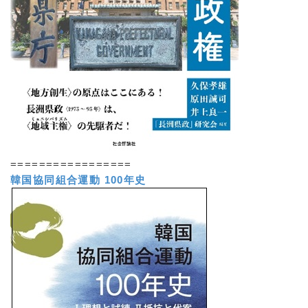
=================
韓国協同組合運動 100年史