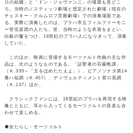
ロの結婚」と「ドン・ジョヴァンニ」の場面も見どこ
ろ。当時のノスティッツ劇場と想定された劇場（現在の
チェスキー・クルムロフ宮殿劇場）での演奏場面であ
る。実際に演奏したのは、プラハ市立フィルファーモニ
ー管弦楽団の人たち。皆、当時のような衣装をまとい、
白銀の鬘をつけ、18世紀のプラハ人になりきって、演奏
していた。
このほか、映画に登場するモーツァルト作曲の主な作
品は、次のようなものである。「証聖者の荘厳晩課」
（Ｋ.339～「主をほめたたえよ」）、ピアノソナタ第14
番ハ短調（Ｋ.457）、ディヴェルティメント変ロ長調
（Ｋ.137）ほか。
クラシックファンには、18世紀のプラハを再現する映
像とともに、耳から入ってくるモーツァルトの音楽も合
わせて楽しめる。
◆女たらし・モーツァルト