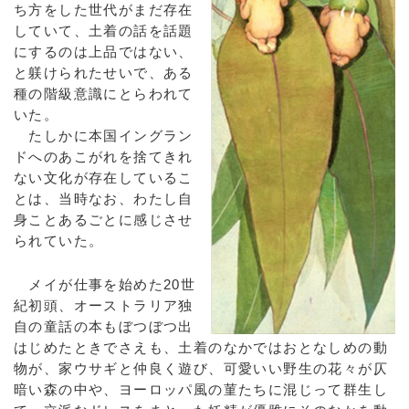
ち方をした世代がまだ存在
していて、土着の話を話題
にするのは上品ではない、
と躾けられたせいで、ある
種の階級意識にとらわれて
いた。
たしかに本国イングラン
ドへのあこがれを捨てきれ
ない文化が存在しているこ
とは、当時なお、わたし自
身ことあるごとに感じさせ
られていた。
メイが仕事を始めた20世
紀初頭、オーストラリア独
自の童話の本もぼつぼつ出
はじめたときでさえも、土着のなかではおとなしめの動
物が、家ウサギと仲良く遊び、可愛いい野生の花々が仄
暗い森の中や、ヨーロッパ風の菫たちに混じって群生し