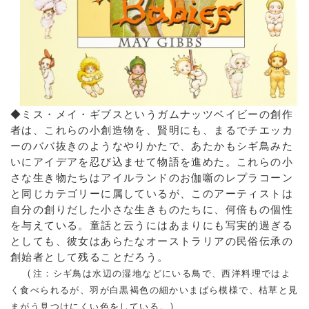
◆ミス・メイ・ギブスというガムナッツベイビーの創作
者は、これらの小創造物を、賢明にも、まるでチエッカ
ーのババ抜きのようなやりかたで、あたかもシギ鳥みた
いにアイデアを忍び込ませて物語を進めた。これらの小
さな生き物たちはアイルランドのお伽噺のレプラコーン
と同じカテゴリーに属しているが、このアーティストは
自分の創りだした小さな生きものたちに、何倍もの個性
を与えている。童話と云うにはあまりにも写実的過ぎる
としても、彼女はあらたなオーストラリアの民俗伝承の
創始者として残ることだろう。
（
注：シギ鳥は水辺の湿地などにいる鳥で、西洋料理ではよ
く食べられるが、羽が白黒褐色の細かいまばら模様で、枯草と見
）
まがう見つけにくい色をしている。