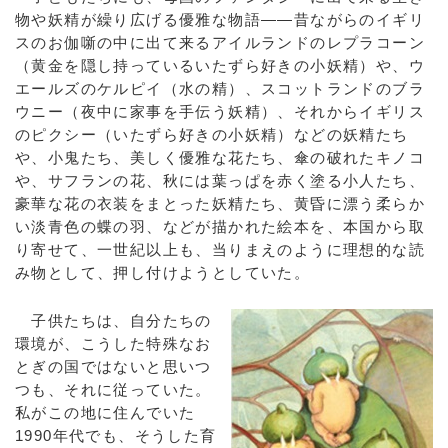
物や妖精が繰り広げる優雅な物語――昔ながらのイギリ
スのお伽噺の中に出て来るアイルランドのレプラコーン
（黄金を隠し持っているいたずら好きの小妖精）や、ウ
エールズのケルピイ（水の精）、スコットランドのブラ
ウニー（夜中に家事を手伝う妖精）、それからイギリス
のピクシー（いたずら好きの小妖精）などの妖精たち
や、小鬼たち、美しく優雅な花たち、傘の破れたキノコ
や、サフランの花、秋には葉っぱを赤く塗る小人たち、
豪華な花の衣装をまとった妖精たち、黄昏に漂う柔らか
い淡青色の蝶の羽、などが描かれた絵本を、本国から取
り寄せて、一世紀以上も、当りまえのように理想的な読
み物として、押し付けようとしていた。
子供たちは、自分たちの
環境が、こうした特殊なお
とぎの国ではないと思いつ
つも、それに従っていた。
私がこの地に住んでいた
1990年代でも、そうした育