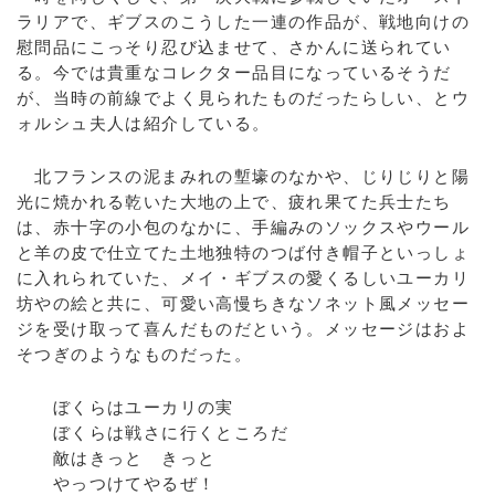
ラリアで、ギブスのこうした一連の作品が、戦地向けの
慰問品にこっそり忍び込ませて、さかんに送られてい
る。今では貴重なコレクター品目になっているそうだ
が、当時の前線でよく見られたものだったらしい、とウ
ォルシュ夫人は紹介している。
北フランスの泥まみれの塹壕のなかや、じりじりと陽
光に焼かれる乾いた大地の上で、疲れ果てた兵士たち
は、赤十字の小包のなかに、手編みのソックスやウール
と羊の皮で仕立てた土地独特のつば付き帽子といっしょ
に入れられていた、メイ・ギブスの愛くるしいユーカリ
坊やの絵と共に、可愛い高慢ちきなソネット風メッセー
ジを受け取って喜んだものだという。メッセージはおよ
そつぎのようなものだった。
ぼくらはユーカリの実
ぼくらは戦さに行くところだ
敵はきっと きっと
やっつけてやるぜ！