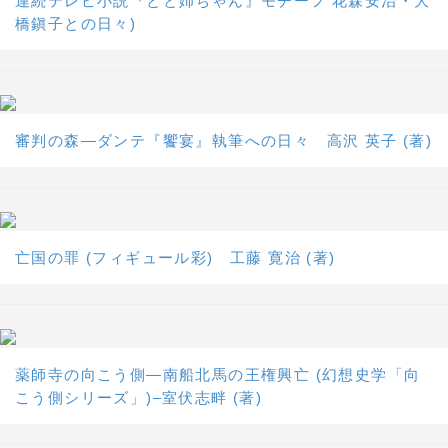
連続テレビ小説『とと姉ちゃん』モチーフ 花森安治・大
橋鎭子との日々)
審判の森―ダンテ『饗宴』執筆への日々 高沢 英子 (著)
亡国の罪 (フィギュール彩) 工藤 寛治 (著)
薬師寺の向こう側―南船北馬の王権興亡 (幻想史学「向
こう側シリーズ」)–室伏志畔 (著)