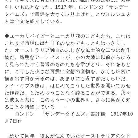
らしいものとなった。1917 年、ロンドンの『サンデー
タイムズ』で書評を大きく取り上げた、とウォルシュ夫
人は全文を紹介している。
◆ユーカリベイビーとユーカリ花のこどもたち、これは
これまで市場に出た冊子のなかでもっともはっきりし
た、オーストラリア独自のふしぎな風土的な二つの創作
物だ。聡明なアーティストが、かの大陸に以前からひろ
く見られたごく普通のものたちを学びとり、それをもと
に、こうした小さな可愛い空想の産物を、かくも細密に
描き出す日が来るのは、あまりにも遅すぎたくらいだ。
メイ・ギブス嬢は、はじめてこうした世界を開いてみせ
た作家だ、とためらうことなく誇ることができる。我々
は彼女と共に、このもう一つの世界を、さらに奥深く知
ることを待望している――
ロンドン 『サンデータイムズ』書評欄 1917年10
月7日付
続いて同年、彼女が住んでいたオーストラリアのシド