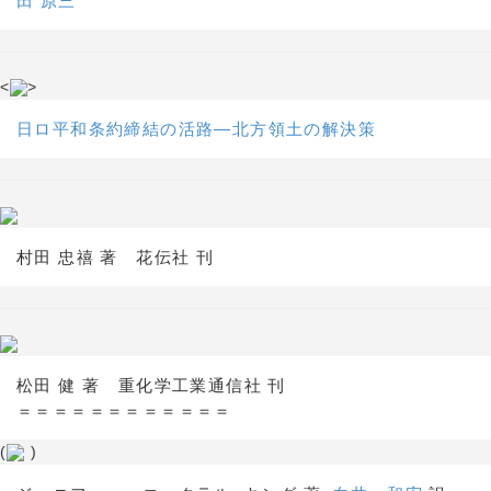
田 原三
<
>
日ロ平和条約締結の活路―北方領土の解決策
村田 忠禧 著 花伝社 刊
松田 健 著 重化学工業通信社 刊
＝＝＝＝＝＝＝＝＝＝＝＝
(
)