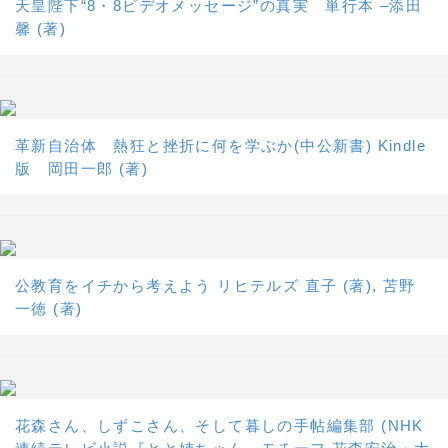
天皇陛下“8・8ビデオメッセージ”の真実 単行本 –添田
馨 (著)
革新自治体 熱狂と挫折に何を学ぶか(中公新書) Kindle
版 岡田一郎 (著)
公教育をイチから考えよう リヒテルズ 直子 (著), 苫野
一徳 (著)
花森さん、しずこさん、そして暮しの手帖編集部 (NHK