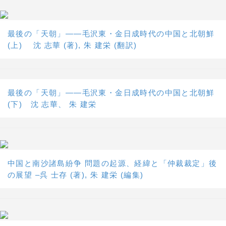
最後の「天朝」――毛沢東・金日成時代の中国と北朝鮮
(上) 沈 志華 (著), 朱 建栄 (翻訳)
最後の「天朝」――毛沢東・金日成時代の中国と北朝鮮
(下) 沈 志華、 朱 建栄
中国と南沙諸島紛争 問題の起源、経緯と「仲裁裁定」後
の展望 –呉 士存 (著), 朱 建栄 (編集)