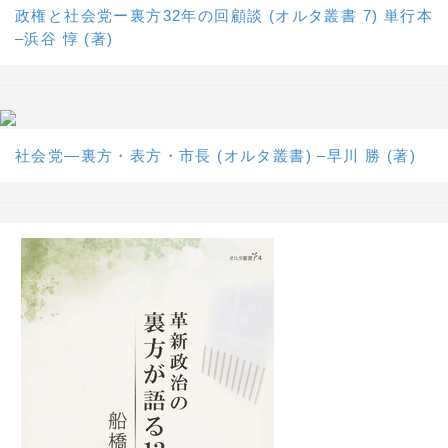
政権と社会党ー裏方32年の回顧談 (オルタ叢書 7) 単行本
–浜谷 惇 (著)
社会党―裏方・表方・市長 (オルタ叢書) –早川 勝 (著)