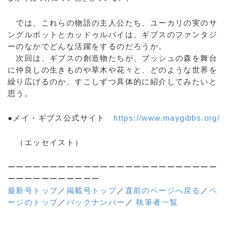
では、これらの物語の主人公たち、ユーカリの実のサ
ングルポットとカッドゥルパイは、ギブスのファンタジ
ーのなかでどんな活躍をするのだろうか。
次回は、ギブスの創造物たちが、ブッシュの森を舞台
に仲良しの生きものや草木や花々と、どのような世界を
繰り広げるのか、すこしずつ具体的に紹介してみたいと
思う。
●メイ・ギブス公式サイト
https://www.maygibbs.org/
（エッセイスト）
ーーーーーーーーーーーーーーーーーーーーーーーーー
ーーーーーーーーーーー
最新号トップ
／
掲載号トップ
／
直前のページへ戻る
／
ペ
ージのトップ
／
バックナンバー
／
執筆者一覧