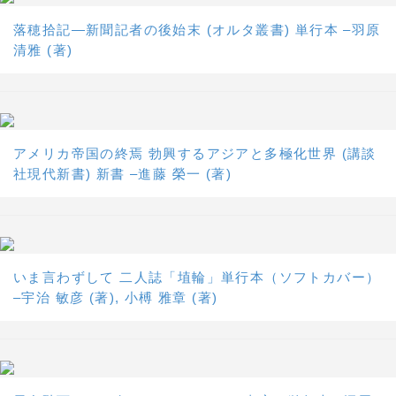
落穂拾記―新聞記者の後始末 (オルタ叢書) 単行本 –羽原
清雅 (著)
アメリカ帝国の終焉 勃興するアジアと多極化世界 (講談
社現代新書) 新書 –進藤 榮一 (著)
いま言わずして 二人誌「埴輪」単行本（ソフトカバー）
–宇治 敏彦 (著), 小榑 雅章 (著)