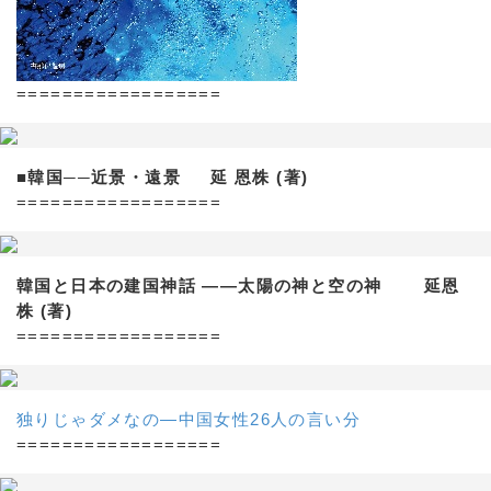
==================
■韓国──近景・遠景 延 恩株 (著)
==================
韓国と日本の建国神話 ——太陽の神と空の神 延恩
株 (著)
==================
独りじゃダメなの―中国女性26人の言い分
==================