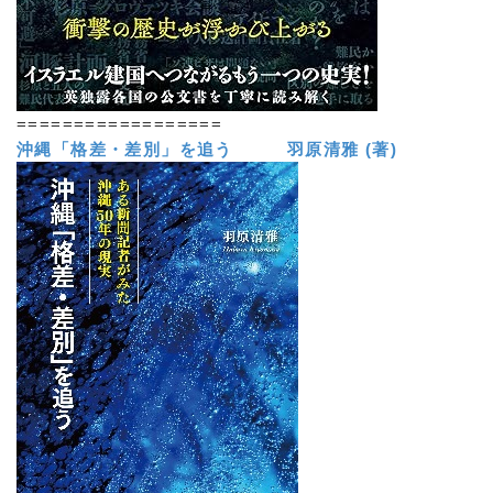
==================
沖縄「格差・差別」を追う 羽原清雅 (著)