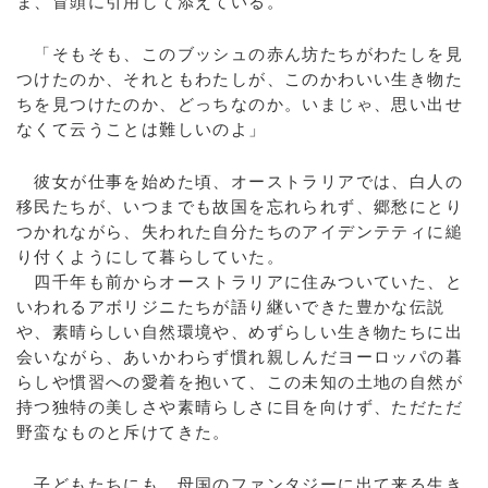
ま、冒頭に引用して添えている。
「そもそも、このブッシュの赤ん坊たちがわたしを見
つけたのか、それともわたしが、このかわいい生き物た
ちを見つけたのか、どっちなのか。いまじゃ、思い出せ
なくて云うことは難しいのよ」
彼女が仕事を始めた頃、オーストラリアでは、白人の
移民たちが、いつまでも故国を忘れられず、郷愁にとり
つかれながら、失われた自分たちのアイデンテティに縋
り付くようにして暮らしていた。
四千年も前からオーストラリアに住みついていた、と
いわれるアボリジニたちが語り継いできた豊かな伝説
や、素晴らしい自然環境や、めずらしい生き物たちに出
会いながら、あいかわらず慣れ親しんだヨーロッパの暮
らしや慣習への愛着を抱いて、この未知の土地の自然が
持つ独特の美しさや素晴らしさに目を向けず、ただただ
野蛮なものと斥けてきた。
子どもたちにも、母国のファンタジーに出て来る生き