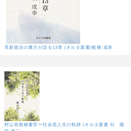
革新政治の裏方が語る13章 (オルタ叢書)船橋 成幸
村山首相秘書官ー社会党人生の軌跡 (オルタ叢書 6) 園