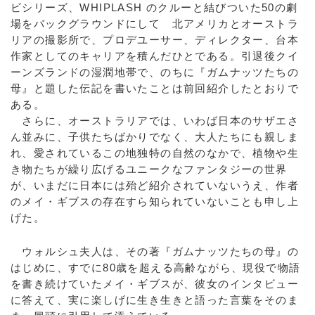
ビシリーズ、WHIPLASH のクルーと結びついた50の劇
場をバックグラウンドにして 北アメリカとオーストラ
リアの撮影所で、プロデユーサー、ディレクター、台本
作家としてのキャリアを積んだひとである。引退後クイ
ーンズランドの湿潤地帯で、のちに『ガムナッツたちの
母』と題した伝記を書いたことは前回紹介したとおりで
ある。
さらに、オーストラリアでは、いわば日本のサザエさ
ん並みに、子供たちばかりでなく、大人たちにも親しま
れ、愛されているこの地独特の自然のなかで、植物や生
き物たちが繰り広げるユニークなファンタジーの世界
が、いまだに日本には殆ど紹介されていないうえ、作者
のメイ・ギブスの存在すら知られていないことも申し上
げた。
ウォルシュ夫人は、その著『ガムナッツたちの母』の
はじめに、すでに80歳を超える高齢ながら、現役で物語
を書き続けていたメイ・ギブスが、彼女のインタビュー
に答えて、実に楽しげに生き生きと語った言葉をそのま