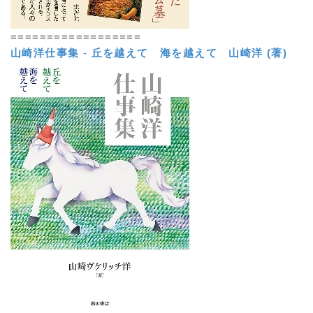
==================
山崎洋仕事集
-
丘を越えて 海を越えて
山崎洋 (著)