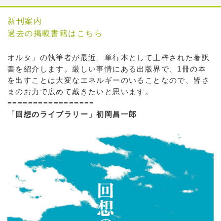
新刊案内
過去の掲載書籍はこちら
オルタ」の執筆者が最近、単行本として上梓された著訳
書を紹介します。厳しい事情にある出版界で、1冊の本
を出すことは大変なエネルギーのいることなので、皆さ
まのお力で広めて戴きたいと思います。
=================
「回想のライブラリー」初岡昌一郎