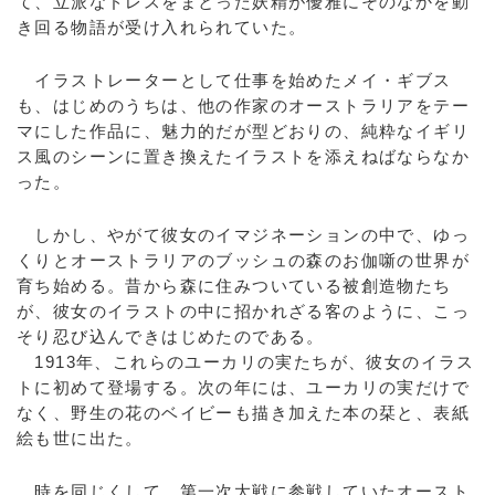
て、立派なドレスをまとった妖精が優雅にそのなかを動
き回る物語が受け入れられていた。
イラストレーターとして仕事を始めたメイ・ギブス
も、はじめのうちは、他の作家のオーストラリアをテー
マにした作品に、魅力的だが型どおりの、純粋なイギリ
ス風のシーンに置き換えたイラストを添えねばならなか
った。
しかし、やがて彼女のイマジネーションの中で、ゆっ
くりとオーストラリアのブッシュの森のお伽噺の世界が
育ち始める。昔から森に住みついている被創造物たち
が、彼女のイラストの中に招かれざる客のように、こっ
そり忍び込んできはじめたのである。
1913年、これらのユーカリの実たちが、彼女のイラス
トに初めて登場する。次の年には、ユーカリの実だけで
なく、野生の花のベイビーも描き加えた本の栞と、表紙
絵も世に出た。
時を同じくして、第一次大戦に参戦していたオースト