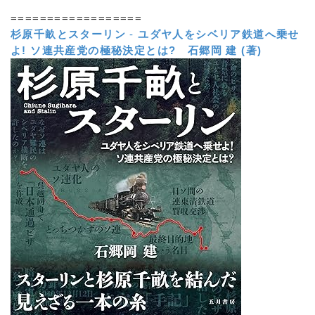
==================
杉原千畝とスターリン
-
ユダヤ人をシベリア鉄道へ乗せ
よ! ソ連共産党の極秘決定とは?
石郷岡 建 (著)