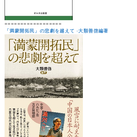
==================
「満蒙開拓民」の悲劇を越えて
-
大類善啓編著