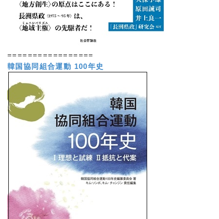
=================
韓国協同組合運動 100年史