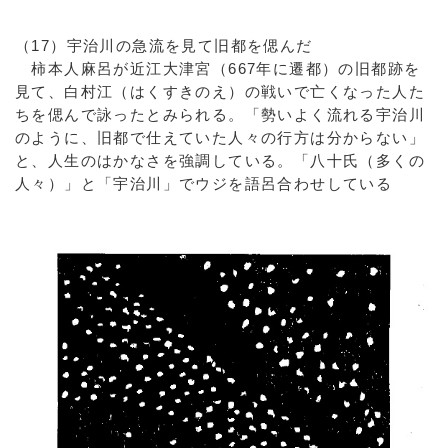
（17）宇治川の急流を見て旧都を偲んだ
柿本人麻呂が近江大津宮（667年に遷都）の旧都跡を
見て、白村江（はくすきのえ）の戦いで亡くなった人た
ちを偲んで詠ったとみられる。「勢いよく流れる宇治川
のように、旧都で仕えていた人々の行方は分からない」
と、人生のはかなさを強調している。「八十氏（多くの
人々）」と「宇治川」でウジを語呂合わせしている