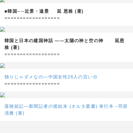
■韓国──近景・遠景 延 恩株 (著)
==================
韓国と日本の建国神話 ——太陽の神と空の神 延恩
株 (著)
==================
独りじゃダメなの―中国女性26人の言い分
==================
落穂拾記―新聞記者の後始末 (オルタ叢書) 単行本 –羽原
清雅 (著)