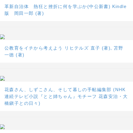
革新自治体 熱狂と挫折に何を学ぶか(中公新書) Kindle
版 岡田一郎 (著)
公教育をイチから考えよう リヒテルズ 直子 (著), 苫野
一徳 (著)
花森さん、しずこさん、そして暮しの手帖編集部 (NHK
連続テレビ小説『とと姉ちゃん』モチーフ 花森安治・大
橋鎭子との日々)