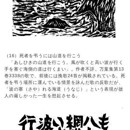
（16）死者を弔うには山道を行こう
「あしひきの山道を行こう。風が吹くと高い波が行く
手を塞ぐ海側の道は行くまい」。作者不詳。万葉集第13
巻3338の歌で、前後には挽歌24首が掲載されている。死
者を弔う場所に運んでいる情景を詠んだ歌の反歌だが、
「波の塞（さや）れる海道（うなじ）」という表現が故
人の厳しかった一生を想起させる。