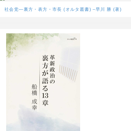
社会党―裏方・表方・市長 (オルタ叢書) –早川 勝 (著)