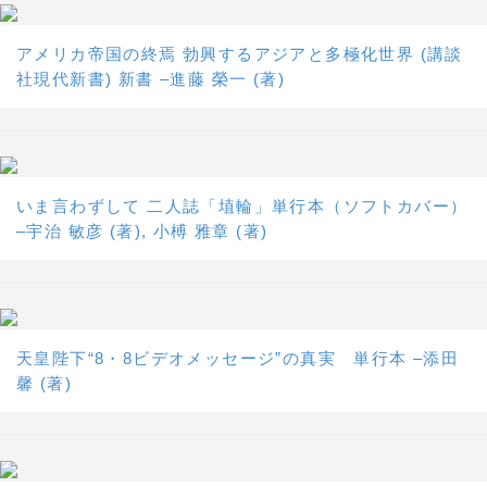
アメリカ帝国の終焉 勃興するアジアと多極化世界 (講談
社現代新書) 新書 –進藤 榮一 (著)
いま言わずして 二人誌「埴輪」単行本（ソフトカバー）
–宇治 敏彦 (著), 小榑 雅章 (著)
天皇陛下“8・8ビデオメッセージ”の真実 単行本 –添田
馨 (著)