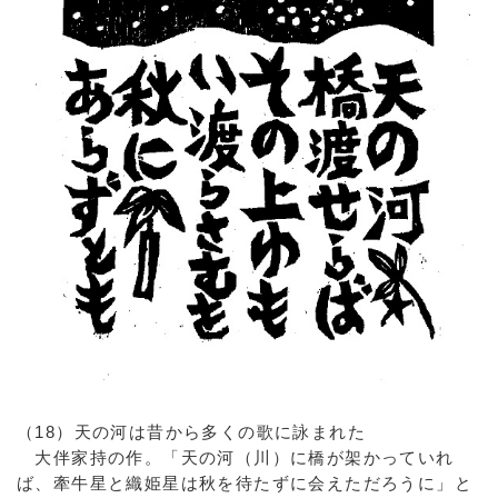
（18）天の河は昔から多くの歌に詠まれた
大伴家持の作。「天の河（川）に橋が架かっていれ
ば、牽牛星と織姫星は秋を待たずに会えただろうに」と