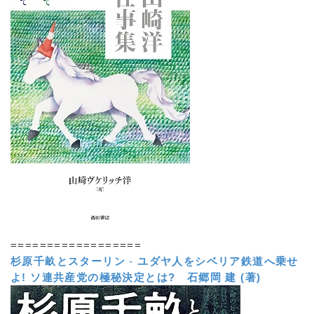
==================
杉原千畝とスターリン
-
ユダヤ人をシベリア鉄道へ乗せ
よ! ソ連共産党の極秘決定とは?
石郷岡 建 (著)