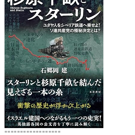
==================