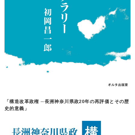
「構造改革政権 ─長洲神奈川県政20年の再評価とその歴
史的意義」