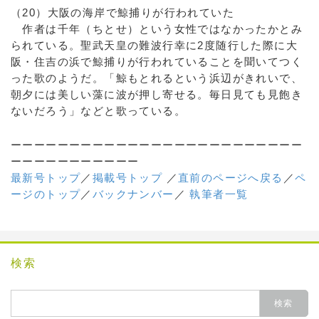
（20）大阪の海岸で鯨捕りが行われていた
作者は千年（ちとせ）という女性ではなかったかとみ
られている。聖武天皇の難波行幸に2度随行した際に大
阪・住吉の浜で鯨捕りが行われていることを聞いてつく
った歌のようだ。「鯨もとれるという浜辺がきれいで、
朝夕には美しい藻に波が押し寄せる。毎日見ても見飽き
ないだろう」などと歌っている。
ーーーーーーーーーーーーーーーーーーーーーーーーー
ーーーーーーーーーーー
最新号トップ
／
掲載号トップ
／
直前のページへ戻る
／
ペ
ージのトップ
／
バックナンバー
／
執筆者一覧
検索