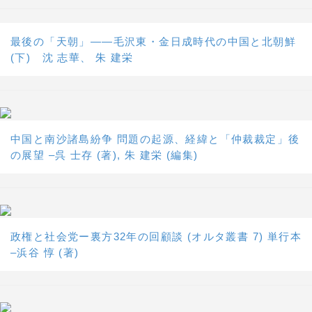
最後の「天朝」――毛沢東・金日成時代の中国と北朝鮮
(下) 沈 志華、 朱 建栄
中国と南沙諸島紛争 問題の起源、経緯と「仲裁裁定」後
の展望 –呉 士存 (著), 朱 建栄 (編集)
政権と社会党ー裏方32年の回顧談 (オルタ叢書 7) 単行本
–浜谷 惇 (著)