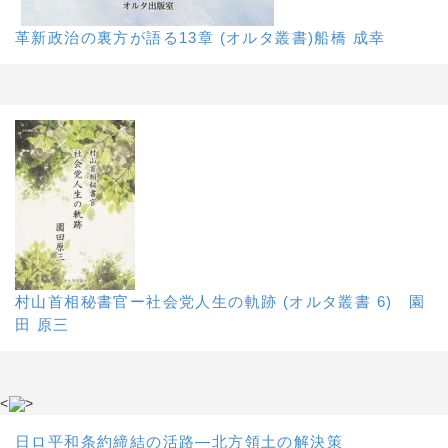
革新政治の裏方が語る13章 (オルタ叢書)船橋 成幸
村山首相秘書官ー社会党人生の軌跡 (オルタ叢書 6) 園
田 原三
<
>
日ロ平和条約締結の活路―北方領土の解決策