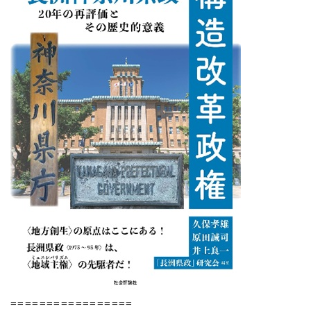
=================