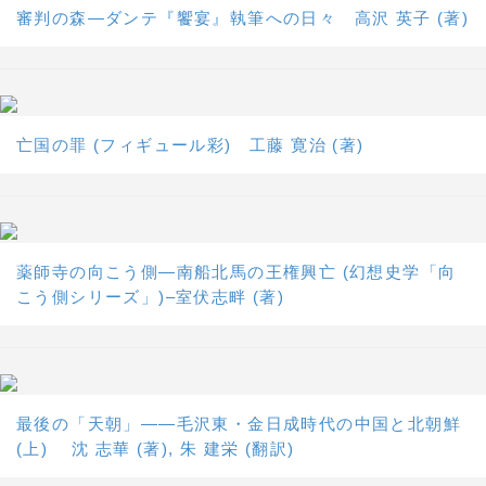
審判の森―ダンテ『饗宴』執筆への日々 高沢 英子 (著)
亡国の罪 (フィギュール彩) 工藤 寛治 (著)
薬師寺の向こう側―南船北馬の王権興亡 (幻想史学「向
こう側シリーズ」)–室伏志畔 (著)
最後の「天朝」――毛沢東・金日成時代の中国と北朝鮮
(上) 沈 志華 (著), 朱 建栄 (翻訳)