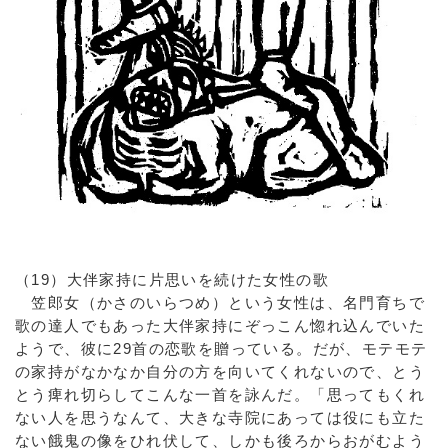
（19）大伴家持に片思いを続けた女性の歌
笠郎女（かさのいらつめ）という女性は、名門育ちで
歌の達人でもあった大伴家持にぞっこん惚れ込んでいた
ようで、彼に29首の恋歌を贈っている。だが、モテモテ
の家持がなかなか自分の方を向いてくれないので、とう
とう痺れ切らしてこんな一首を詠んだ。「思ってもくれ
ない人を思うなんて、大きな寺院にあっては役にも立た
ない餓鬼の像をひれ伏して、しかも後ろからおがむよう