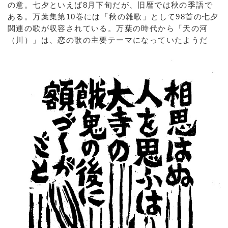
の意。七夕といえば8月下旬だが、旧暦では秋の季語で
ある。万葉集第10巻には「秋の雑歌」として98首の七夕
関連の歌が収容されている。万葉の時代から「天の河
（川）」は、恋の歌の主要テーマになっていたようだ