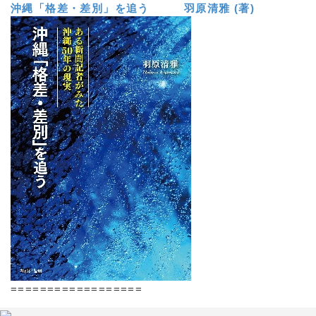
沖縄「格差・差別」を追う 羽原清雅 (著)
==================