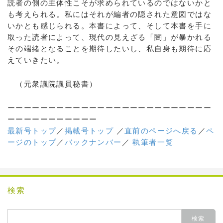
読者の側の主体性こそが求められているのではないかと
も考えられる。私にはそれが編者の隠された意図ではな
いかとも感じられる。本書によって、そして本書を手に
取った読者によって、現代の見えざる「闇」が暴かれる
その端緒となることを期待したいし、私自身も期待に応
えていきたい。
（元衆議院議員秘書）
ーーーーーーーーーーーーーーーーーーーーーーーーー
ーーーーーーーーーーー
最新号トップ
／
掲載号トップ
／
直前のページへ戻る
／
ペ
ージのトップ
／
バックナンバー
／
執筆者一覧
検索