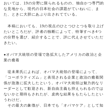
おいては、19の分野に限られるものの、独自かつ専門的
な見地から、現代の日本社会の課題がていねいに、ま
た、ときに大胆にあぶり出されてている。
本稿においても、19の視点のひとつひとつを取り上げ
たいところだが、評者の独断によって、特筆すべき4つ
の分野を選び、紹介することで、評に代えさせていただ
きたい。
●オバマ大統領の登場で急拡大したアメリカの政治と企
業の癒着
堤未果氏によれば、オバマ大統領の登場によって、
「コーポラティズム」と表現される企業と政治の癒着関
係が急激に拡大したという。オバマ大統領は魅力的なリ
ーダーとして歓迎され、新自由主義も抑えられるのでは
ないかと期待もされたが、皮肉な結果をもたらしたとい
うわけだ。
その最大の象徴が、日本でも「オバマケア」として知