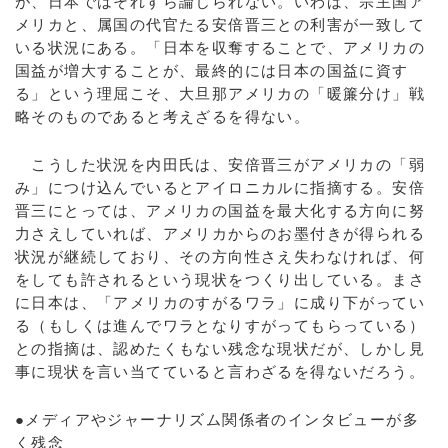
が、日本ではそれすら論じられない。いわば、宗主国ア
メリカと、属国の代官たる安倍晋三との利害が一致して
いる状況にある。「日本を収奪することで、アメリカの
国益が増大することが、最終的には日本の国益に資す
る」という理屈こそ、大旦那アメリカの「暖簾分け」戦
略そのものであると考えざるを得ない。
こうした状況を内田氏は、安倍晋三がアメリカの「弱
み」につけ込んでいるとアイロニカルに指摘する。安倍
晋三にとっては、アメリカの国益を最大化する方向に努
力さえしていれば、アメリカからのお墨付きが得られる
状況が継続しており、その方向性さえ失わなければ、何
をしても許されるという現状をつくり出している。まさ
に日本は、「アメリカのすがるワラ」に成り下がってい
る（もしくは進んでワラとなりすがってもらっている）
との指摘は、認めたくもない残念な現状だが、しかし見
事に現状を言い当てていると言わざるを得ないだろう。
●メディアやジャーナリズム関係者のインタビューが多
く残念