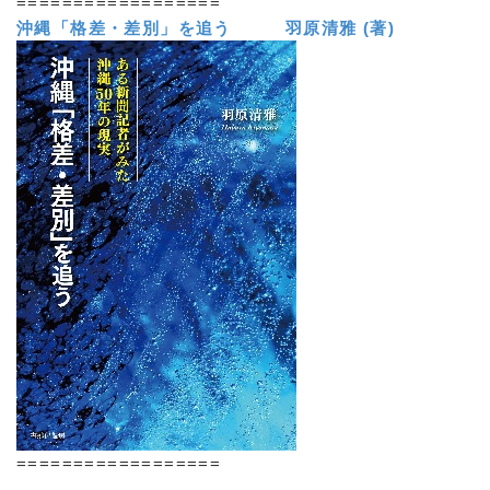
==================
沖縄「格差・差別」を追う 羽原清雅 (著)
==================