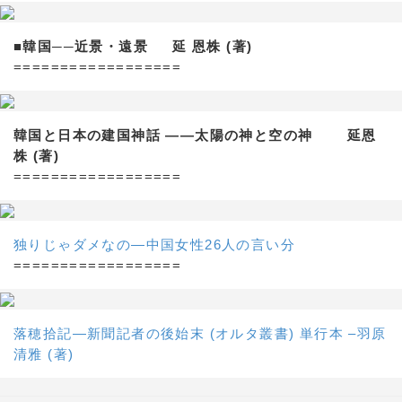
■韓国──近景・遠景 延 恩株 (著)
==================
韓国と日本の建国神話 ——太陽の神と空の神 延恩
株 (著)
==================
独りじゃダメなの―中国女性26人の言い分
==================
落穂拾記―新聞記者の後始末 (オルタ叢書) 単行本 –羽原
清雅 (著)