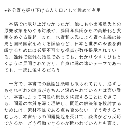
●各分野を掘り下げる入り口として極めて有用
本稿では取り上げなかったが、他にも小出裕章氏との
原発政策をめぐる対談や、藤田孝典氏からの高齢化と貧
困をめぐる提起、また、水野和夫氏による資本主義の終
焉と国民国家をめぐる議論など、日本と世界の今後を俯
瞰するためには必要不可欠な視点が数多提示されてい
る。難解で複雑な話題であっても、わかりやすくひもと
くように展開されており、自身に縁の遠いテーマであっ
ても、一読に値するだろう。
一方で、本書での議論は紙幅も限られており、必ずし
もそれぞれの論点がきちんと深められているとは言い難
い。本書によって問題の概観を網羅することはできて
も、問題の本質を深く理解し、問題の解決策を検討する
ためには、素材不足である点も否めない。そう考えると
むしろ、本書からの問題提起を受けて、読者がどう反応
できるか、どう行動できるかが問われているとも言え、