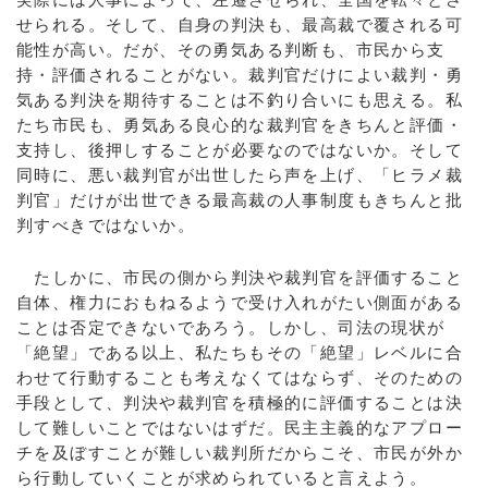
せられる。そして、自身の判決も、最高裁で覆される可
能性が高い。だが、その勇気ある判断も、市民から支
持・評価されることがない。裁判官だけによい裁判・勇
気ある判決を期待することは不釣り合いにも思える。私
たち市民も、勇気ある良心的な裁判官をきちんと評価・
支持し、後押しすることが必要なのではないか。そして
同時に、悪い裁判官が出世したら声を上げ、「ヒラメ裁
判官」だけが出世できる最高裁の人事制度もきちんと批
判すべきではないか。
たしかに、市民の側から判決や裁判官を評価すること
自体、権力におもねるようで受け入れがたい側面がある
ことは否定できないであろう。しかし、司法の現状が
「絶望」である以上、私たちもその「絶望」レベルに合
わせて行動することも考えなくてはならず、そのための
手段として、判決や裁判官を積極的に評価することは決
して難しいことではないはずだ。民主主義的なアプロー
チを及ぼすことが難しい裁判所だからこそ、市民が外か
ら行動していくことが求められていると言えよう。