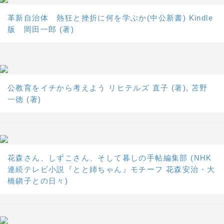
革新自治体 熱狂と挫折に何を学ぶか(中公新書) Kindle
版 岡田一郎 (著)
公教育をイチから考えよう リヒテルズ 直子 (著), 苫野
一徳 (著)
花森さん、しずこさん、そして暮しの手帖編集部 (NHK
連続テレビ小説『とと姉ちゃん』モチーフ 花森安治・大
橋鎭子との日々)