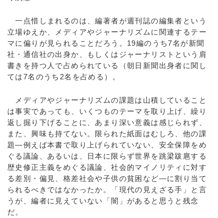
一点惜しまれるのは、編著者が週刊誌の編集者という
立場ゆえか、メディアやジャーナリズムに関連するテー
マに偏りが見られることだろう。19編のうち7名が新聞
社・通信社の出身か、もしくはジャーナリストという肩
書きを持つ人で占められている（朝日新聞出身者に関し
ては7名のうち2名を占める）。
メディアやジャーナリズムの課題は山積していること
は事実であっても、いくつものテーマを取り上げ、繰り
返し掘り下げることに、あまり深い意義は感じられず、
また、興味も持てない。限られた紙面はむしろ、他の課
題―例えば本書で取り上げられていない、安全保障をめ
ぐる議論、あるいは、日本に限らず世界を跳梁跋扈する
歴史修正主義をめぐる議論、社会的マイノリティに対す
る差別・偏見、格差社会や子供の貧困など―に割り当て
られるべきではなかったか。「現代の見えざる手」と言
うが、編者に見えていない「闇」があると思うと残念
だ。