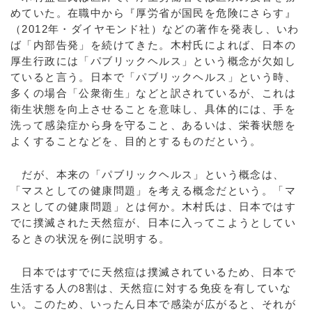
めていた。在職中から『厚労省が国民を危険にさらす』
（2012年・ダイヤモンド社）などの著作を発表し、いわ
ば「内部告発」を続けてきた。木村氏によれば、日本の
厚生行政には「パブリックヘルス」という概念が欠如し
ていると言う。日本で「パブリックヘルス」という時、
多くの場合「公衆衛生」などと訳されているが、これは
衛生状態を向上させることを意味し、具体的には、手を
洗って感染症から身を守ること、あるいは、栄養状態を
よくすることなどを、目的とするものだという。
だが、本来の「パブリックヘルス」という概念は、
「マスとしての健康問題」を考える概念だという。「マ
スとしての健康問題」とは何か。木村氏は、日本ではす
でに撲滅された天然痘が、日本に入ってこようとしてい
るときの状況を例に説明する。
日本ではすでに天然痘は撲滅されているため、日本で
生活する人の8割は、天然痘に対する免疫を有していな
い。このため、いったん日本で感染が広がると、それが