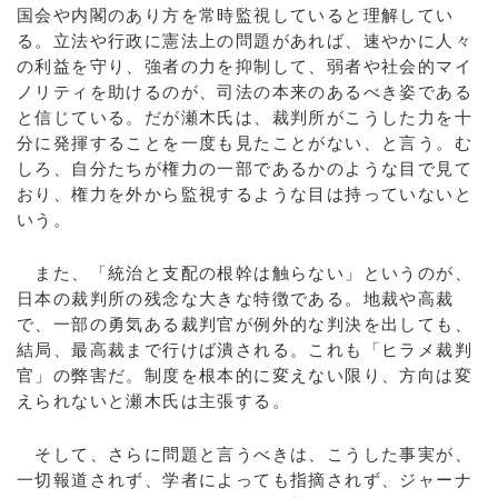
国会や内閣のあり方を常時監視していると理解してい
る。立法や行政に憲法上の問題があれば、速やかに人々
の利益を守り、強者の力を抑制して、弱者や社会的マイ
ノリティを助けるのが、司法の本来のあるべき姿である
と信じている。だが瀬木氏は、裁判所がこうした力を十
分に発揮することを一度も見たことがない、と言う。む
しろ、自分たちが権力の一部であるかのような目で見て
おり、権力を外から監視するような目は持っていないと
いう。
また、「統治と支配の根幹は触らない」というのが、
日本の裁判所の残念な大きな特徴である。地裁や高裁
で、一部の勇気ある裁判官が例外的な判決を出しても、
結局、最高裁まで行けば潰される。これも「ヒラメ裁判
官」の弊害だ。制度を根本的に変えない限り、方向は変
えられないと瀬木氏は主張する。
そして、さらに問題と言うべきは、こうした事実が、
一切報道されず、学者によっても指摘されず、ジャーナ