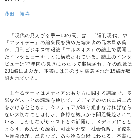
藤田 裕喜
『現代の見えざる手―19の闇』は、『週刊現代』や
『フライデー』の編集長を務めた編集者の元木昌彦氏
が、月刊ビジネス情報誌『エルネオス』の誌上で展開し
たインタビューをもとに構成されている。誌上のインタ
ビューは22年間の長きにわたって継続され、その総数は
231編に及ぶが、本書にはこのうち厳選された19編が収
録されている。
主たるテーマはメディアのあり方に関する議論で、多
彩なゲストとの議論を通じて、メディアの劣化に歯止め
をかけるとともに、今メディアが取り組まなければなら
ない大切なことは何か、多様な観点から問題提起されて
いる。しかしながらゲストとの話題は、メディアにとど
まらず、政治から経済、司法や外交、社会保障、官僚制
や原発政策、歴史など、あらゆる分野にわたる。本書に