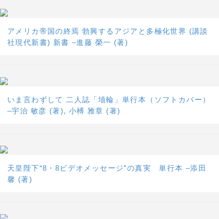
アメリカ帝国の終焉 勃興するアジアと多極化世界 (講談
社現代新書) 新書 –進藤 榮一 (著)
いま言わずして 二人誌「埴輪」単行本（ソフトカバー）
–宇治 敏彦 (著), 小榑 雅章 (著)
天皇陛下“8・8ビデオメッセージ”の真実 単行本 –添田
馨 (著)