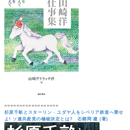
==================
杉原千畝とスターリン
-
ユダヤ人をシベリア鉄道へ乗せ
よ! ソ連共産党の極秘決定とは?
石郷岡 建 (著)