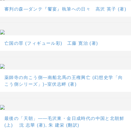
審判の森―ダンテ『饗宴』執筆への日々 高沢 英子 (著)
亡国の罪 (フィギュール彩) 工藤 寛治 (著)
薬師寺の向こう側―南船北馬の王権興亡 (幻想史学「向
こう側シリーズ」)–室伏志畔 (著)
最後の「天朝」――毛沢東・金日成時代の中国と北朝鮮
(上) 沈 志華 (著), 朱 建栄 (翻訳)